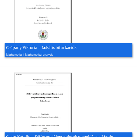
Csépány Viktória - Lokális bifurkációk
2010, 26 page(s)
Mathematics | Mathematical analysis
Csete Katalin - Differenciálegyenletek megoldása a Maple