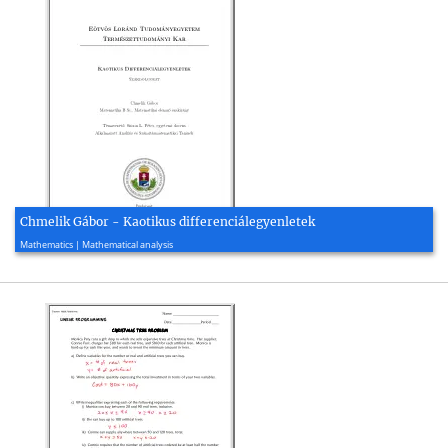
Chmelik Gábor - Kaotikus differenciálegyenletek
2010, 42 page(s)
Mathematics | Mathematical analysis