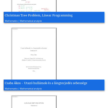
Christmas Tree Problem, Linear Programming
2021, 2 page(s)
Mathematics | Mathematical analysis
Csaba Ákos - Utazó hullámok és a lángterjedés sebessége
2010, 27 page(s)
Mathematics | Mathematical analysis