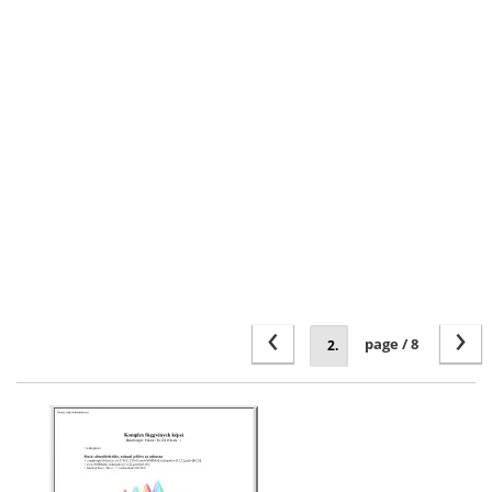
‹
›
page / 8