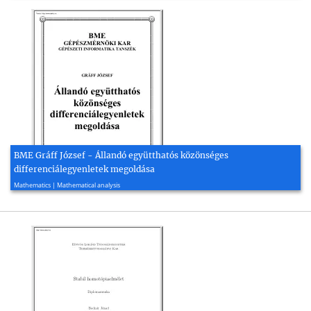
BME Gráff József - Állandó együtthatós közönséges
differenciálegyenletek megoldása
2004, 12 page(s)
Mathematics | Mathematical analysis