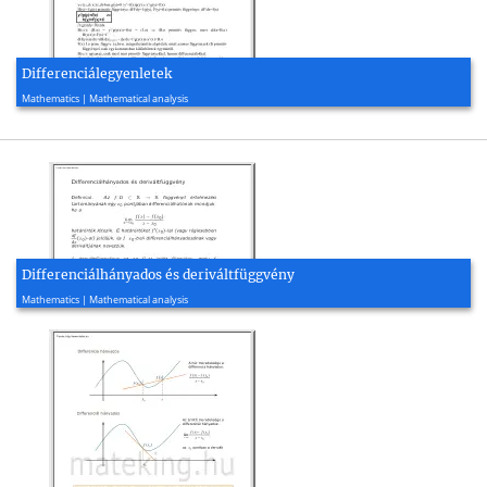
Differenciálegyenletek
2006, 10 page(s)
Mathematics | Mathematical analysis
Differenciálhányados és deriváltfüggvény
2004, 28 page(s)
Mathematics | Mathematical analysis