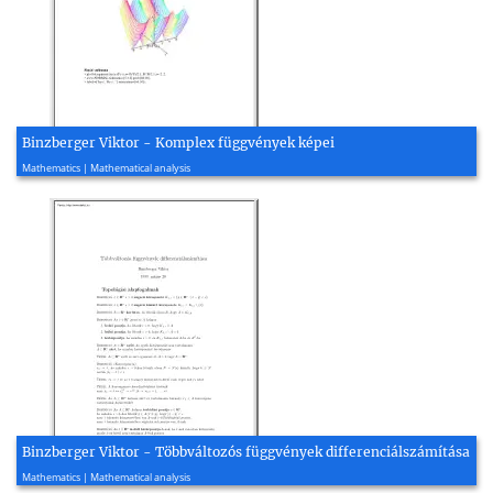
Binzberger Viktor - Komplex függvények képei
2003, 8 page(s)
Mathematics | Mathematical analysis
Binzberger Viktor - Többváltozós függvények differenciálszámítása
1999, 5 page(s)
Mathematics | Mathematical analysis