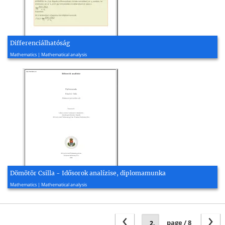
Differenciálhatóság
2016, 7 page(s)
Mathematics | Mathematical analysis
Dömötör Csilla - Idősorok analízise, diplomamunka
2008, 52 page(s)
Mathematics | Mathematical analysis
‹
›
page / 8