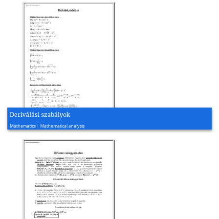
Deriválási szabályok
2004, 1 page(s)
Mathematics | Mathematical analysis