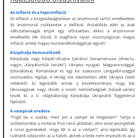
Az infláció és a hiperinfláció
Az infláció a közgazdaságtanban az árszínvonal tartós emelkedése.
Az árszínvonal csökkenése a defláció. Árstabilitás alatt az árak
változatlanságát értjük egy időszakban, ekkor a árszínvonal-
emelkedés 0% körüli. A stagfláció olyan viszonylagosan magas
infláció, amely magas munkanélküliséggel jár együtt.
Kárpátalja bemutatkozik
Kárpátalja vagy Kárpát-Ukrajna (ukránul Закарпатська область,
vagyis „Kárpátontúli terület”) Ukrajna nyugati, Magyarországgal,
Szlovákiával, Romániával és egy kis szakaszon Lengyelországgal
szomszédos régiója. A térség sok tekintetben eltér Ukrajna többi
vidékétől. Ez leginkább annak a következménye, hogy bár
lakosságának nagy részét a ruszin nemzetiségűek (kárpát-ukrán)
teszik ki, a II. világháborúig Kárpátalja Ukrajnától függetlenül
fejlődött.
A vámpírok eredete
"Fogd be a szádat, mert jön a vámpír és megeszen!" Tartja a
szólásmondás a moldvai Prut nevű járásban, ahol ezzel ijesztgették
a rossz gyerekeket. Hogy Mi is az a vámpír?, arra leginkább így
tudnánk válaszolni: az a halott, akinek a teste nem enyészik el; az a