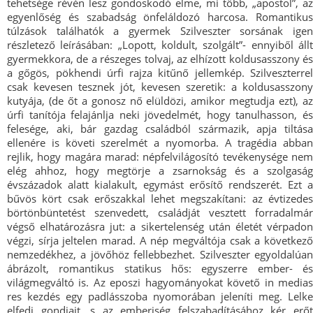
tehetsége révén lesz gondoskodó elme, mi több, „apostol”, az
egyenlőség és szabadság önfeláldozó harcosa. Romantikus
túlzások találhatók a gyermek Szilveszter sorsának igen
részletező leírásában: „Lopott, koldult, szolgált”- ennyiből állt
gyermekkora, de a részeges tolvaj, az elhízott koldusasszony és
a gőgös, pökhendi úrfi rajza kitűnő jellemkép. Szilveszterrel
csak kevesen tesznek jót, kevesen szeretik: a koldusasszony
kutyája, (de őt a gonosz nő elüldözi, amikor megtudja ezt), az
úrfi tanítója felajánlja neki jövedelmét, hogy tanulhasson, és
felesége, aki, bár gazdag családból származik, apja tiltása
ellenére is követi szerelmét a nyomorba. A tragédia abban
rejlik, hogy magára marad: népfelvilágosító tevékenysége nem
elég ahhoz, hogy megtörje a zsarnokság és a szolgaság
évszázadok alatt kialakult, egymást erősítő rendszerét. Ezt a
bűvös kört csak erőszakkal lehet megszakítani: az évtizedes
börtönbüntetést szenvedett, családját vesztett forradalmár
végső elhatározásra jut: a sikertelenség után életét vérpadon
végzi, sírja jeltelen marad. A nép megváltója csak a következő
nemzedékhez, a jövőhöz fellebbezhet. Szilveszter egyoldalúan
ábrázolt, romantikus statikus hős: egyszerre ember- és
világmegváltó is. Az eposzi hagyományokat követő in medias
res kezdés egy padlásszoba nyomorában jeleníti meg. Lelke
elfedi gondjait, s az emberiség felszabadításához kér erőt