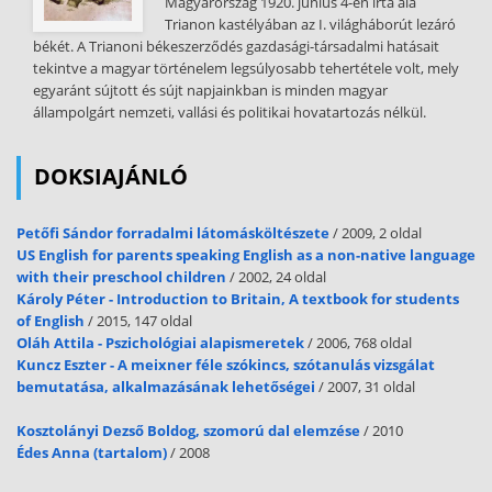
Magyarország 1920. június 4-én írta alá
Trianon kastélyában az I. világháborút lezáró
békét. A Trianoni békeszerződés gazdasági-társadalmi hatásait
tekintve a magyar történelem legsúlyosabb tehertétele volt, mely
egyaránt sújtott és sújt napjainkban is minden magyar
állampolgárt nemzeti, vallási és politikai hovatartozás nélkül.
DOKSIAJÁNLÓ
Petőfi Sándor forradalmi látomásköltészete
/ 2009, 2 oldal
US English for parents speaking English as a non-native language
with their preschool children
/ 2002, 24 oldal
Károly Péter - Introduction to Britain, A textbook for students
of English
/ 2015, 147 oldal
Oláh Attila - Pszichológiai alapismeretek
/ 2006, 768 oldal
Kuncz Eszter - A meixner féle szókincs, szótanulás vizsgálat
bemutatása, alkalmazásának lehetőségei
/ 2007, 31 oldal
Kosztolányi Dezső Boldog, szomorú dal elemzése
/ 2010
Édes Anna (tartalom)
/ 2008