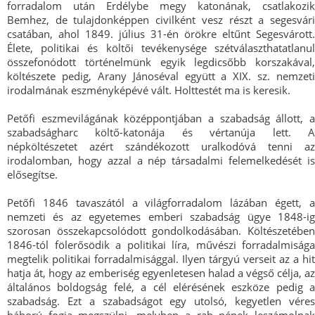
forradalom után Erdélybe megy katonának, csatlakozik
Bemhez, de tulajdonképpen civilként vesz részt a segesvári
csatában, ahol 1849. július 31-én örökre eltűnt Segesvárott.
Élete, politikai és költői tevékenysége szétválaszthatatlanul
összefonódott történelmünk egyik legdicsőbb korszakával,
költészete pedig, Arany Jánoséval együtt a XIX. sz. nemzeti
irodalmának eszményképévé vált. Holttestét ma is keresik.
Petőfi eszmevilágának középpontjában a szabadság állott, a
szabadságharc költő-katonája és vértanúja lett. A
népköltészetet azért szándékozott uralkodóvá tenni az
irodalomban, hogy azzal a nép társadalmi felemelkedését is
elősegítse.
Petőfi 1846 tavaszától a világforradalom lázában égett, a
nemzeti és az egyetemes emberi szabadság ügye 1848-ig
szorosan összekapcsolódott gondolkodásában. Költészetében
1846-tól fölerősödik a politikai líra, művészi forradalmisága
megtelik politikai forradalmisággal. Ilyen tárgyú verseit az a hit
hatja át, hogy az emberiség egyenletesen halad a végső célja, az
általános boldogság felé, a cél elérésének eszköze pedig a
szabadság. Ezt a szabadságot egy utolsó, kegyetlen véres