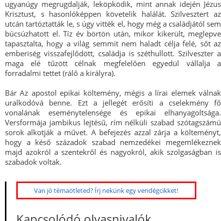
ugyanúgy megrugdalják, leköpködik, mint annak idején Jézus
Krisztust, s hasonlóképpen követelik halálát. Szilvesztert az
utcán tartóztatták le, s úgy vitték el, hogy még a családjától sem
búcsúzhatott el. Tíz év börtön után, mikor kikerült, meglepve
tapasztalta, hogy a világ semmit nem haladt célja felé, sőt az
emberiség visszafejlődött, családja is széthullott. Szilveszter a
maga elé tűzött célnak megfelelően egyedül vállalja a
forradalmi tettet (rálő a királyra).
Bár Az apostol epikai költemény, mégis a lírai elemek válnak
uralkodóvá benne. Ezt a jellegét erősíti a cselekmény fő
vonalának eseménytelensége és epikai elhanyagoltsága.
Versformája jambikus lejtésű, rím nélküli szabad szótagszámú
sorok alkotják a művet. A befejezés azzal zárja a költeményt,
hogy a késő századok szabad nemzedékei megemlékeznek
majd azokról a szentekről és nagyokról, akik szolgaságban is
szabadok voltak.
Van jó témaötleted? Írj nekünk egy vendégcikket!
Kapcsolódó olvasnivalók