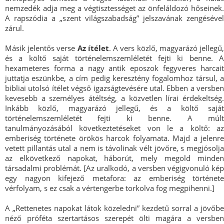
nemzedék adja meg a végtisztességet az önfeláldozó hőseinek.
A rapszódia a „szent világszabadság” jelszavának zengésével
zárul.
Másik jelentős verse
Az ítélet
. A vers közlő, magyarázó jellegű
és a költő saját történelemszemléletét fejti ki benne. A
hexameteres forma a nagy antik eposzok fegyveres harcait
juttatja eszünkbe, a cím pedig keresztény fogalomhoz társul, a
bibliai utolsó ítélet végső igazságtevésére utal. Ebben a versben
kevesebb a személyes átéltség, a közvetlen lírai érdekeltség.
Inkább közlő, magyarázó jellegű, és a költő saját
történelemszemléletét fejti ki benne. A múlt
tanulmányozásából következtetéseket von le a költő: az
emberiség története örökös harcok folyamata. Majd a jelenre
vetett pillantás utal a nem is távolinak vélt jövőre, s megjósolja
az elkövetkező napokat, háborút, mely megold minden
társadalmi problémát. [Az uralkodó, a versben végigvonuló kép
egy nagyon kifejező metafora: az emberiség története
vérfolyam, s ez csak a vértengerbe torkolva fog megpihenni.]
A „Rettenetes napokat látok közeledni” kezdetű sorral a jövőbe
néző próféta szertartásos szerepét ölti magára a versben