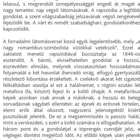
lelassul, s megrendült ünnepélyességgel engedi át magát a
nagy temetési nap végső látomásának. A rapszódia a legfőbb
gondolat, a szent világszabadság jelszavának végső zengésével
fejeződik be. A várt és remélt szabadságharc gondolatköréhez
kapcsolódik.
A forradalmi látomásversei közül egyik legjelentősebb, mely „a
nagy romantikus-szimbolista víziókkal vetekszik”. Ezzel a
zaklatott menetű rapszódiával búcsúztatja az 1846-os
esztendőt. A bántó, elviselhetetlen gondolat a hosszú,
észrevétlen elmúlás, melynek visszataszítóan hosszadalmas
folyamatát a két hasonlat (hervadó virág, elfogyó gyertyaszál)
részletező kibontása érzékelteti. A cselekvő akarat két izgatott
felkiáltásban utasítja el ezt a halálnemet, s rögtön ezután lét
metafora (fa, kőszirt) fejezi ki a költő óhaját. A metaforikus
képek azonban csak annak a másiknak, a hosszú és beteg
sorvadásnak vágybeli ellentétei: az épnek és erősnek hirtelen,
elemi erők által okozott, nagyszerű jelenségektől kísért
pusztulását jelentik. De ez a megsemmisülés is passzív halál,
mint a verskezdeti, s ezért a költő számára is elfogadhatatlan. A
három pont és a gondolatjel a töprengés csendjét jelzi, a
végleges döntést megelőző időt. Az előbbi képek után jelenik