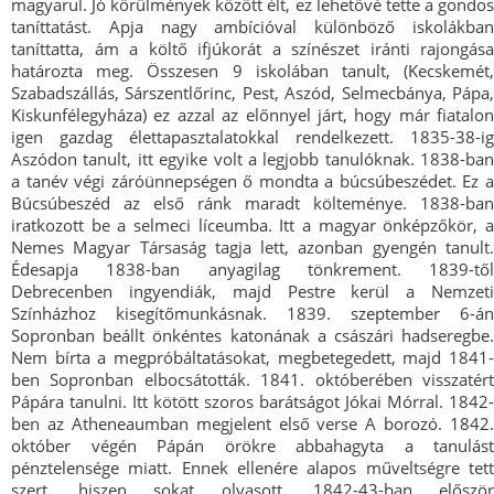
magyarul. Jó körülmények között élt, ez lehetővé tette a gondos
taníttatást. Apja nagy ambícióval különböző iskolákban
taníttatta, ám a költő ifjúkorát a színészet iránti rajongása
határozta meg. Összesen 9 iskolában tanult, (Kecskemét,
Szabadszállás, Sárszentlőrinc, Pest, Aszód, Selmecbánya, Pápa,
Kiskunfélegyháza) ez azzal az előnnyel járt, hogy már fiatalon
igen gazdag élettapasztalatokkal rendelkezett. 1835-38-ig
Aszódon tanult, itt egyike volt a legjobb tanulóknak. 1838-ban
a tanév végi záróünnepségen ő mondta a búcsúbeszédet. Ez a
Búcsúbeszéd az első ránk maradt költeménye. 1838-ban
iratkozott be a selmeci líceumba. Itt a magyar önképzőkör, a
Nemes Magyar Társaság tagja lett, azonban gyengén tanult.
Édesapja 1838-ban anyagilag tönkrement. 1839-től
Debrecenben ingyendiák, majd Pestre kerül a Nemzeti
Színházhoz kisegítőmunkásnak. 1839. szeptember 6-án
Sopronban beállt önkéntes katonának a császári hadseregbe.
Nem bírta a megpróbáltatásokat, megbetegedett, majd 1841-
ben Sopronban elbocsátották. 1841. októberében visszatért
Pápára tanulni. Itt kötött szoros barátságot Jókai Mórral. 1842-
ben az Atheneaumban megjelent első verse A borozó. 1842.
október végén Pápán örökre abbahagyta a tanulást
pénztelensége miatt. Ennek ellenére alapos műveltségre tett
szert, hiszen sokat olvasott. 1842-43-ban először