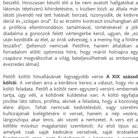
beszélő. Hosszasan készíti elő a be nem avatott hallgatókat a
látomás tételszerű kihirdetésére, s közben közli az általa már
látott jövendő reá tett hatását: borzad, iszonyodik, de kedvre
derül és „szilajan örül”. Ez az érzelmi kontraszt összhangban áll
a prófécia ellentmondásos tartalmával, történésével: a jók
diadalma a gonoszok felett vértengerbe kerül, ugyan, de „ez
után kezdődik az élet, az örök üdvesség, s a menny fog a földre
leszállni”. [Jellemző nemcsak Petőfire, hanem általában a
forradalom előtti optimista hitre, hogy máról holnapra egy
csapásra megváltozhat a világ, beteljesülhetnek az emberiség
évezredes álmai].
Petőfi költői hitvallásának legnagyobb verse
A XIX száza
költői
. A versben arra a kérdésre keresi a választ, hogy mi a
költő feladata. Petőfi a költőt nem egyszerű versíró embernek
tartja, úgy véli, a költőnek küldetése van. A költő egyfajta
jövőbe látó táltos, próféta, akinek a feladata, hogy a közösség
élére álljon. Tehát nemcsak kedvtelésből, vagy szerelmi
kultúrájának kielégítésére ír verset, hanem a nép vezére,
lángoszlopa akar lenni, aki vezeti a nemzetet. A vers ezt a
kétféle művészi magatartást szembesíti: Az első típus az,
amelyek csak saját kedvükre verselnek, saját érzéseiket