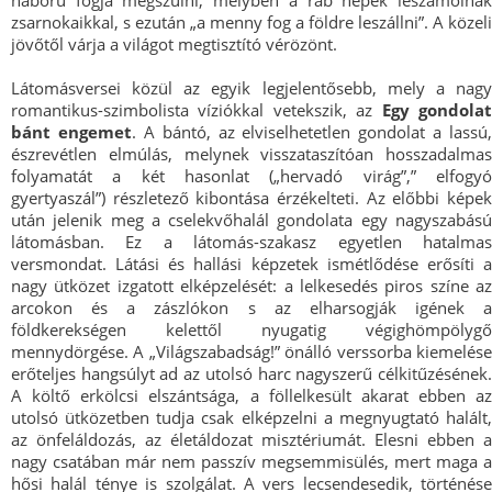
háború fogja megszülni, melyben a rab népek leszámolnak
zsarnokaikkal, s ezután „a menny fog a földre leszállni”. A közeli
jövőtől várja a világot megtisztító vérözönt.
Látomásversei közül az egyik legjelentősebb, mely a nagy
romantikus-szimbolista víziókkal vetekszik, az
Egy gondola
bánt engemet
. A bántó, az elviselhetetlen gondolat a lassú,
észrevétlen elmúlás, melynek visszataszítóan hosszadalmas
folyamatát a két hasonlat („hervadó virág”,” elfogyó
gyertyaszál”) részletező kibontása érzékelteti. Az előbbi képek
után jelenik meg a cselekvőhalál gondolata egy nagyszabású
látomásban. Ez a látomás-szakasz egyetlen hatalmas
versmondat. Látási és hallási képzetek ismétlődése erősíti a
nagy ütközet izgatott elképzelését: a lelkesedés piros színe az
arcokon és a zászlókon s az elharsogják igének a
földkerekségen kelettől nyugatig végighömpölygő
mennydörgése. A „Világszabadság!” önálló verssorba kiemelése
erőteljes hangsúlyt ad az utolsó harc nagyszerű célkitűzésének.
A költő erkölcsi elszántsága, a föllelkesült akarat ebben az
utolsó ütközetben tudja csak elképzelni a megnyugtató halált,
az önfeláldozás, az életáldozat misztériumát. Elesni ebben a
nagy csatában már nem passzív megsemmisülés, mert maga a
hősi halál ténye is szolgálat. A vers lecsendesedik, történése