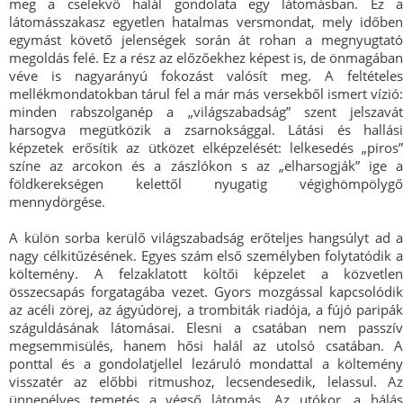
meg a cselekvő halál gondolata egy látomásban. Ez a
látomásszakasz egyetlen hatalmas versmondat, mely időben
egymást követő jelenségek során át rohan a megnyugtató
megoldás felé. Ez a rész az előzőekhez képest is, de önmagában
véve is nagyarányú fokozást valósít meg. A feltételes
mellékmondatokban tárul fel a már más versekből ismert vízió:
minden rabszolganép a „világszabadság” szent jelszavát
harsogva megütközik a zsarnoksággal. Látási és hallási
képzetek erősítik az ütközet elképzelését: lelkesedés „piros”
színe az arcokon és a zászlókon s az „elharsogják” ige a
földkerekségen kelettől nyugatig végighömpölygő
mennydörgése.
A külön sorba kerülő világszabadság erőteljes hangsúlyt ad a
nagy célkitűzésének. Egyes szám első személyben folytatódik a
költemény. A felzaklatott költői képzelet a közvetlen
összecsapás forgatagába vezet. Gyors mozgással kapcsolódik
az acéli zörej, az ágyúdörej, a trombiták riadója, a fújó paripák
száguldásának látomásai. Elesni a csatában nem passzív
megsemmisülés, hanem hősi halál az utolsó csatában. A
ponttal és a gondolatjellel lezáruló mondattal a költemény
visszatér az előbbi ritmushoz, lecsendesedik, lelassul. Az
ünnepélyes temetés a végső látomás. Az utókor, a hálás