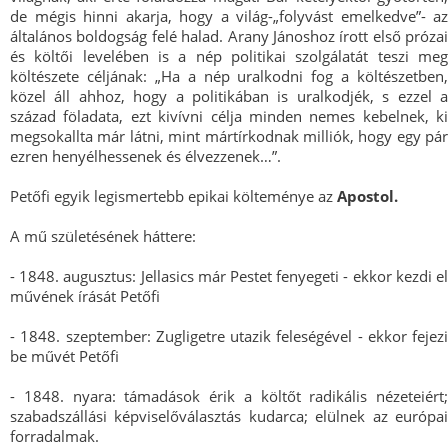
de mégis hinni akarja, hogy a világ-„folyvást emelkedve”- az
általános boldogság felé halad. Arany Jánoshoz írott első prózai
és költői levelében is a nép politikai szolgálatát teszi meg
költészete céljának: „Ha a nép uralkodni fog a költészetben,
közel áll ahhoz, hogy a politikában is uralkodjék, s ezzel a
század föladata, ezt kivívni célja minden nemes kebelnek, ki
megsokallta már látni, mint mártírkodnak milliók, hogy egy pár
ezren henyélhessenek és élvezzenek…”.
Petőfi egyik legismertebb epikai költeménye az
Apostol.
A mű születésének háttere:
- 1848. augusztus: Jellasics már Pestet fenyegeti - ekkor kezdi el
művének írását Petőfi
- 1848. szeptember: Zugligetre utazik feleségével - ekkor fejezi
be művét Petőfi
- 1848. nyara: támadások érik a költőt radikális nézeteiért;
szabadszállási képviselőválasztás kudarca; elülnek az európai
forradalmak.