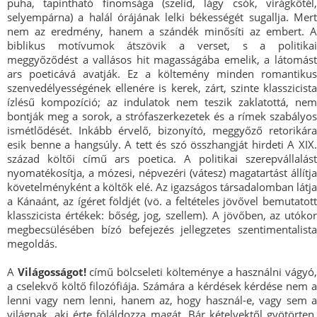
puha, tapintható finomsága (szelíd, lágy csók, virágkötél,
selyempárna) a halál órájának lelki békességét sugallja. Mert
nem az eredmény, hanem a szándék minősíti az embert. A
biblikus motívumok átszövik a verset, s a politikai
meggyőződést a vallásos hit magasságába emelik, a látomást
ars poeticává avatják. Ez a költemény minden romantikus
szenvedélyességének ellenére is kerek, zárt, szinte klasszicista
ízlésű kompozíció; az indulatok nem teszik zaklatottá, nem
bontják meg a sorok, a strófaszerkezetek és a rímek szabályos
ismétlődését. Inkább érvelő, bizonyító, meggyőző retorikára
esik benne a hangsúly. A tett és szó összhangját hirdeti A XIX.
század költői című ars poetica. A politikai szerepvállalást
nyomatékosítja, a mózesi, népvezéri (vátesz) magatartást állítja
követelményként a költők elé. Az igazságos társadalomban látja
a Kánaánt, az ígéret földjét (vö. a feltételes jövővel bemutatott
klasszicista értékek: bőség, jog, szellem). A jövőben, az utókor
megbecsülésében bízó befejezés jellegzetes szentimentalista
megoldás.
A
Világosságot!
című bölcseleti költeménye a használni vágyó
a cselekvő költő filozófiája. Számára a kérdések kérdése nem a
lenni vagy nem lenni, hanem az, hogy használ-e, vagy sem a
világnak, aki érte föláldozza magát. Bár kételyektől gyötörten,