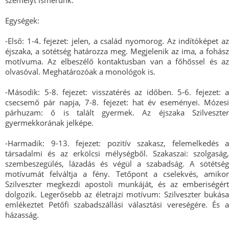
személyt ismerünk.
Egységek:
-Első: 1-4. fejezet: jelen, a család nyomorog. Az indítóképet az
éjszaka, a sötétség határozza meg. Megjelenik az ima, a fohász
motívuma. Az elbeszélő kontaktusban van a főhőssel és az
olvasóval. Meghatározóak a monológok is.
-Második: 5-8. fejezet: visszatérés az időben. 5-6. fejezet: a
csecsemő pár napja, 7-8. fejezet: hat év eseményei. Mózesi
párhuzam: ő is talált gyermek. Az éjszaka Szilveszter
gyermekkorának jelképe.
-Harmadik: 9-13. fejezet: pozitív szakasz, felemelkedés a
társadalmi és az erkölcsi mélységből. Szakaszai: szolgaság,
szembeszegülés, lázadás és végül a szabadság. A sötétség
motívumát felváltja a fény. Tetőpont a cselekvés, amikor
Szilveszter megkezdi apostoli munkáját, és az emberiségért
dolgozik. Legerősebb az életrajzi motívum: Szilveszter bukása
emlékeztet Petőfi szabadszállási választási vereségére. És a
házasság.