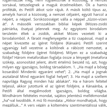
fogalmazzák meg, nem foglalkoznak a közösség, a nemzet
sorsával, tetszelegnek a maguk érzelmeikben. Ők a hamis
próféták, és Petőfi átkot szór rájuk. A másik költő típus az,
amelyik harcol a közösség, a nemzet céljaiért, együtt harcol a
népért, a néppel. Sorsközösséget válla a néppel „tűzön-vízen
át”. A második versszakban bibliai képek (Mózes-zsidó
pátriárka, ősatya) jelennek meg. Az egyiptomi birodalom
területén éltek a zsidók, akiket Mózes vezetett ki a
birodalomból. A fáraót megfenyegette a tíz csapással, majd a
népet kivezette az ígéret földjére (Kánaán). Petőfi szerint
ugyanúgy kell vezetnie a költőnek a rábízott nemzetet, a
szabadság földjére (ígéret földjére). Milyen ez a szabadság
földje? Három metaforában foglalja össze a lényegét (metafora
szókép, azonosítást jelent, átvitt értelmű beszéd is), azt, hogy
milyen egy igazságos, boldog társadalom. 1. „Ha majd a bőség
kosarából Mindenki egyaránt vehet”; 2. „Ha majd a jognak
asztalánál Mind egyaránt foglal helyet”; 3. Ha majd a szellem
napvilága Ragyog minden ház ablakán”. Ha e három feltétel
teljesül, akkor jutottunk el az ígéret földjére, a Kánaánba, a
Petőfi által megálmodott igazságos, boldog világba.
Mindhárom feltételes mondat, sajátos jelentésű mellékmondat
„ha”-val kezdődik. A mű fő mondata: „Akkor mondhatjuk, hogy
megálljuk…” A vers végén a költemény szentimentálissá válik,