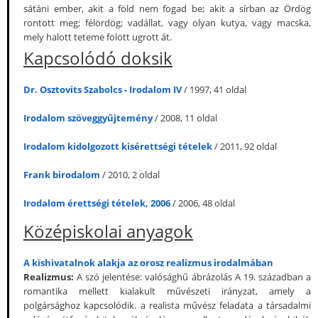
sátáni ember, akit a föld nem fogad be; akit a sírban az Ördög
rontott meg; félördög; vadállat, vagy olyan kutya, vagy macska,
mely halott teteme fölött ugrott át.
Kapcsolódó doksik
Dr. Osztovits Szabolcs - Irodalom IV
/ 1997, 41 oldal
Irodalom szöveggyűjtemény
/ 2008, 11 oldal
Irodalom kidolgozott kisérettségi tételek
/ 2011, 92 oldal
Frank birodalom
/ 2010, 2 oldal
Irodalom érettségi tételek, 2006
/ 2006, 48 oldal
Középiskolai anyagok
A kishivatalnok alakja az orosz realizmus irodalmában
Realizmus:
A szó jelentése: valósághű ábrázolás A 19. században a
romantika mellett kialakult művészeti irányzat, amely a
polgársághoz kapcsolódik. a realista művész feladata a társadalmi