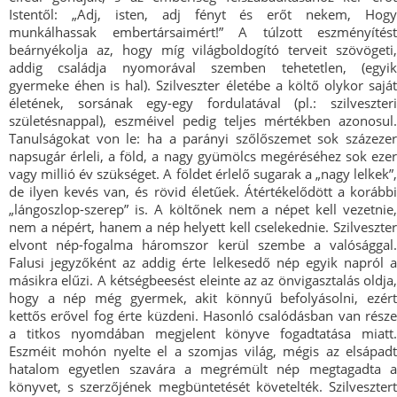
Istentől: „Adj, isten, adj fényt és erőt nekem, Hogy
munkálhassak embertársaimért!” A túlzott eszményítést
beárnyékolja az, hogy míg világboldogító terveit szövögeti,
addig családja nyomorával szemben tehetetlen, (egyik
gyermeke éhen is hal). Szilveszter életébe a költő olykor saját
életének, sorsának egy-egy fordulatával (pl.: szilveszteri
születésnappal), eszméivel pedig teljes mértékben azonosul.
Tanulságokat von le: ha a parányi szőlőszemet sok százezer
napsugár érleli, a föld, a nagy gyümölcs megéréséhez sok ezer
vagy millió év szükséget. A földet érlelő sugarak a „nagy lelkek”,
de ilyen kevés van, és rövid életűek. Átértékelődött a korábbi
„lángoszlop-szerep” is. A költőnek nem a népet kell vezetnie,
nem a népért, hanem a nép helyett kell cselekednie. Szilveszter
elvont nép-fogalma háromszor kerül szembe a valósággal.
Falusi jegyzőként az addig érte lelkesedő nép egyik napról a
másikra elűzi. A kétségbeesést eleinte az az önvigasztalás oldja,
hogy a nép még gyermek, akit könnyű befolyásolni, ezért
kettős erővel fog érte küzdeni. Hasonló csalódásban van része
a titkos nyomdában megjelent könyve fogadtatása miatt.
Eszméit mohón nyelte el a szomjas világ, mégis az elsápadt
hatalom egyetlen szavára a megrémült nép megtagadta a
könyvet, s szerzőjének megbüntetését követelték. Szilvesztert