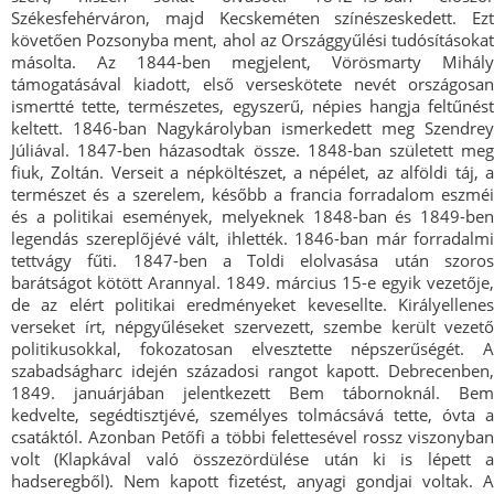
Székesfehérváron, majd Kecskeméten színészeskedett. Ezt
követően Pozsonyba ment, ahol az Országgyűlési tudósításokat
másolta. Az 1844-ben megjelent, Vörösmarty Mihály
támogatásával kiadott, első verseskötete nevét országosan
ismertté tette, természetes, egyszerű, népies hangja feltűnést
keltett. 1846-ban Nagykárolyban ismerkedett meg Szendrey
Júliával. 1847-ben házasodtak össze. 1848-ban született meg
fiuk, Zoltán. Verseit a népköltészet, a népélet, az alföldi táj, a
természet és a szerelem, később a francia forradalom eszméi
és a politikai események, melyeknek 1848-ban és 1849-ben
legendás szereplőjévé vált, ihlették. 1846-ban már forradalmi
tettvágy fűti. 1847-ben a Toldi elolvasása után szoros
barátságot kötött Arannyal. 1849. március 15-e egyik vezetője,
de az elért politikai eredményeket kevesellte. Királyellenes
verseket írt, népgyűléseket szervezett, szembe került vezető
politikusokkal, fokozatosan elvesztette népszerűségét. A
szabadságharc idején századosi rangot kapott. Debrecenben,
1849. januárjában jelentkezett Bem tábornoknál. Bem
kedvelte, segédtisztjévé, személyes tolmácsává tette, óvta a
csatáktól. Azonban Petőfi a többi felettesével rossz viszonyban
volt (Klapkával való összezördülése után ki is lépett a
hadseregből). Nem kapott fizetést, anyagi gondjai voltak. A