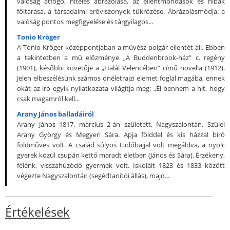
valóság átfogó, hiteles ábrázolása, az ellentmondások és hibák
föltárása, a társadalmi erőviszonyok tükrözése. Ábrázolásmódja: a
valóság pontos megfigyelése és tárgyilagos...
Tonio Kröger
A Tonio Kröger középpontjában a művész-polgár ellentét áll. Ebben
a tekintetben a mű előzménye „A Buddenbrook-ház” c. regény
(1901), későbbi követője a „Halál Velencében” című novella (1912).
Jelen elbeszélésünk számos önéletrajzi elemet foglal magába, ennek
okát az író egyik nyilatkozata világítja meg: „Él bennem a hit, hogy
csak magamról kell...
Arany János balladáiról
Arany János 1817. március 2-án született, Nagyszalontán. Szülei
Arany György és Megyeri Sára. Apja földdel és kis házzal bíró
földműves volt. A család súlyos tüdőbajjal volt megáldva, a nyolc
gyerek közül csupán kettő maradt életben (János és Sára). Érzékeny,
félénk, visszahúzódó gyermek volt. Iskoláit 1823 és 1833 között
végezte Nagyszalontán (segédtanítói állás), majd...
Értékelések