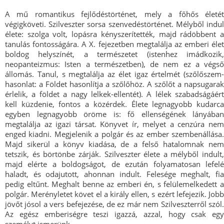
A mű romantikus fejlődéstörténet, mely a főhős életét
végigköveti. Szilveszter sorsa szenvedéstörténet. Mélyből indul
élete: szolga volt, lopásra kényszerítették, majd rádöbbent a
tanulás fontosságára. A X. fejezetben megtalálja az emberi élet
boldog helyszínét, a természetet (istenhez imádkozik,
neopanteizmus: Isten a természetben), de nem ez a végső
állomás. Tanul, s megtalálja az élet igaz értelmét (szőlőszem-
hasonlat: a Földet hasonlítja a szőlőhöz. A szőlőt a napsugarak
érlelik, a földet a nagy lelkek-ellentét). A lélek szabadságáért
kell küzdenie, fontos a közérdek. Élete legnagyobb kudarca
egyben legnagyobb öröme is: fő ellenségének lányában
megtalálja az igazi társat. Könyvet ír, melyet a cenzúra nem
enged kiadni. Megjelenik a polgár és az ember szembenállása.
Majd sikerül a könyv kiadása, de a felső hatalomnak nem
tetszik, és börtönbe zárják. Szilveszter élete a mélyből indult,
majd elérte a boldogságot, de ezután folyamatosan lefelé
haladt, és odajutott, ahonnan indult. Felesége meghalt, fia
pedig eltűnt. Meghalt benne az emberi én, s felülemelkedett a
polgár. Merényletet követ el a király ellen, s ezért lefejezik. Jobb
jövőt jósol a vers befejezése, de ez már nem Szilveszterről szól.
Az egész emberiségre teszi igazzá, azzal, hogy csak egy