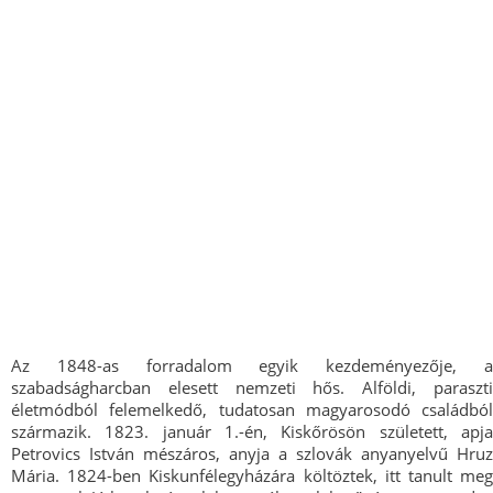
Az 1848-as forradalom egyik kezdeményezője, a
szabadságharcban elesett nemzeti hős. Alföldi, paraszti
életmódból felemelkedő, tudatosan magyarosodó családból
származik. 1823. január 1.-én, Kiskőrösön született, apja
Petrovics István mészáros, anyja a szlovák anyanyelvű Hruz
Mária. 1824-ben Kiskunfélegyházára költöztek, itt tanult meg