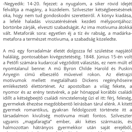
-Negyedik: 14-20. fejezet: a nyugalom, a siker rövid idejét
felváltja a magány, a küzdelem. Szilveszter kétségbeesésének
oka, hogy nem tud gondoskodni szeretteiről. A könyv kiadása,
a lefelé haladás visszatérésének kezdeti mélypontjához:
börtönbe zárják, elveszti szabadságát. Az ima motívuma átokká
vált. Metaforák sora: egyetlen éj a tíz év rabság, a madárka-
metafora a természet motívuma, a szabadság közeledte.
A mű egy forradalmár életét dolgozza fel születése napjától
haláláig, pontosabban kivégeztetéséig. 1848. Június 15-én volt
a Petőfi számára kudarccal végződött választás, ez nem múlt el
nyomtalanul benne: A mű Byron Childe Harold és Puskin
Anyegin című elbeszélő műveivel rokon. Az életrajzi
motívumok mellett megtalálható Dickens regényhőseire
emlékeztető élettörténet. Az apostolban a világ fekete, a
nyomor és az erény testvérek, a pár hónappal korábbi családi
idillt a kétségbeejtő családi nincstelenség űzi el itt: férj, feleség,
gyermekek éhezése megdöbbentő leírásban tárul elénk. A kitett
gyermek romantikus, gyakran feldolgozott története itt a
társadalmon kívüliség motívuma miatt fontos. Szilveszter
ugyanis „magafaragta” ember, aki kétes származás, és
halmozottan hátrányos gyermekkor után saját erejéből,