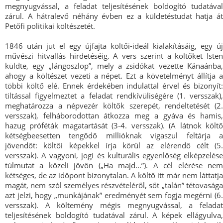
megnyugvással, a feladat teljesítésének boldogító tudatával
zárul. A hátralevő néhány évben ez a küldetéstudat hatja át
Petőfi politikai költészetét.
1846 után jut el egy újfajta költői-ideál kialakításáig, egy új
művészi hitvallás hirdetéséig. A vers szerint a költőket Isten
küldte, egy „lángoszlop”, mely a zsidókat vezette Kánaánba,
ahogy a költészet vezeti a népet. Ezt a követelményt állítja a
többi költő elé. Ennek érdekében indulattal érvel és bizonyít:
tiltással figyelmeztet a feladat rendkívüliségére (1. versszak),
meghatározza a népvezér költők szerepét, rendeltetését (2.
versszak), felháborodottan átkozza meg a gyáva és hamis,
hazug próféták magatartását (3-4. versszak). (A látnok költő
kétségbeesetten tengődő millióknak vigaszul feltárja a
jövendőt: költői képekkel írja körül az elérendő célt (5.
versszak). A vagyoni, jogi és kulturális egyenlőség elképzelése
túlmutat a közeli jövőn („Ha majd...”). A cél elérése nem
kétséges, de az időpont bizonytalan. A költő itt már nem láttatja
magát, nem szól személyes részvételéről, sőt „talán” tétovasága
azt jelzi, hogy „munkájának” eredményét sem fogja megérni (6.
versszak). A költemény mégis megnyugvással, a feladat
teljesítésének boldogító tudatával zárul. A képek ellágyulva,