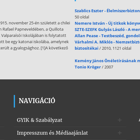
Szablics Eszter - Élelmiszerbizt
50 oldal
15. november 25-én született a chilei
Nemere István - Új titkok könyv
an Rafael Papneveldében, a Quillota
SZTE-SZEFK Gulyás László - A me
 Valparaísói Iskolájában is folytatott
Allan Pease - Testbeszéd, gondo
tt be egy katonai iskolába, amelynek
Várhalmi A. Miklós - Nemzetbizt
erült a gyalogsághoz. [1]A következő
biztosítékai
/ 2010, 1121 oldal
Kemény János Önéletírásának 
Tonio Kröger
/ 2007
NAVIGÁCIÓ
GYIK & Szabályzat
Impresszum és Médiaajánlat