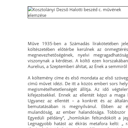
Műve 1935-ben a Számadás lírakötetében jel
költészetében előtérbe kerülnek az önmegtéré
megnevezhetőségének, nyelvi megragadhatós
viszonynak a kérdései. A költő ezen korszakában 
Aurelius, a Szeptemberi áhítat, az Ének a semmirő
A költemény címe és első mondata az első szöveg
című művet idézi. De itt a közös emberi sors hely
megismételhetetlenségét állítja. Az idő végtel
kifejezésekkel. Ennek az ellentét képzi a maga
Ugyanez az ellentét – a konkrét és az általán
bemutatásában is megnyilvánul. Ebben az é
mulandóság, az ember halandósága. Többször i
Egyedüli példány”, „homlokán feltündökölt a je
Legnagyobb hatást az ékírás metafora kelti: „ rá