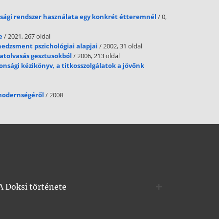
onsági rendszer használata egy konkrét étteremnél
/ 0,
e
/ 2021, 267 oldal
nedzsment pszichológiai alapjai
/ 2002, 31 oldal
latolvasás gesztusokból
/ 2006, 213 oldal
onsági kézikönyv, a titkosszolgálatok a jövőnk
modernségéről
/ 2008
A Doksi története