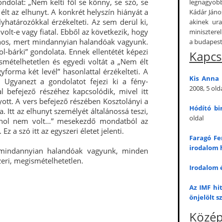
ondolat: „Nem kelti föl se könny, se szó, se
legnagyobb
élt az elhunyt. A konkrét helyszín hiányát a
Kádár Jáno
lyhatározókkal érzékelteti. Az sem derül ki,
akinek ur
 volt-e vagy fiatal. Ebből az következik, hogy
miniszter
ános, mert mindannyian halandóak vagyunk.
a budapest
-bárki” gondolata. Ennek ellentétét képezi
Kapcs
mételhetetlen és egyedi voltát a „Nem élt
forma két levél” hasonlattal érzékelteti. A
Kis Anna 
. Ugyanezt a gondolatot fejezi ki a fény-
2008, 5 old
 befejező részéhez kapcsolódik, mivel itt
yott. A vers befejező részében Kosztolányi a
Hódító bi
. Itt az elhunyt személyét általánossá teszi,
oldal
lt, hol nem volt…” mesekezdő mondatból az
z a szó itt az egyszeri életet jelenti.
Faragó Fer
irodalom 
mindannyian halandóak vagyunk, minden
eri, megismételhetetlen.
Irodalom é
Az IMF hi
önjelölt s
Közép