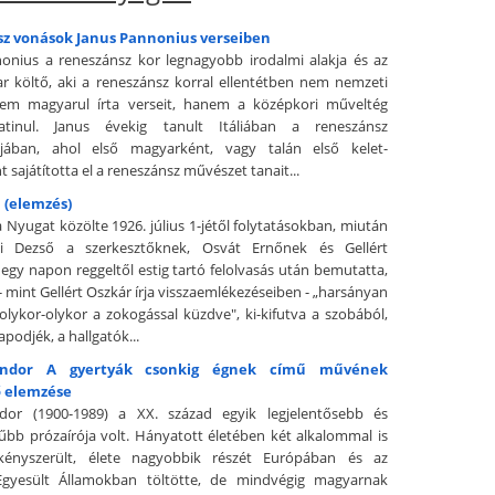
z vonások Janus Pannonius verseiben
onius a reneszánsz kor legnagyobb irodalmi alakja és az
r költő, aki a reneszánsz korral ellentétben nem nemzeti
nem magyarul írta verseit, hanem a középkori műveltég
atinul. Janus évekig tanult Itáliában a reneszánsz
ájában, ahol első magyarként, vagy talán első kelet-
 sajátította el a reneszánsz művészet tanait...
 (elemzés)
 Nyugat közölte 1926. július 1-jétől folytatásokban, miután
yi Dezső a szerkesztőknek, Osvát Ernőnek és Gellért
egy napon reggeltől estig tartó felolvasás után bemutatta,
 mint Gellért Oszkár írja visszaemlékezéseiben - „harsányan
 olykor-olykor a zokogással küzdve", ki-kifutva a szobából,
apodjék, a hallgatók...
ándor A gyertyák csonkig égnek című művének
 elemzése
dor (1900-1989) a XX. század egyik legjelentősebb és
űbb prózaírója volt. Hányatott életében két alkalommal is
 kényszerült, élete nagyobbik részét Európában és az
Egyesült Államokban töltötte, de mindvégig magyarnak