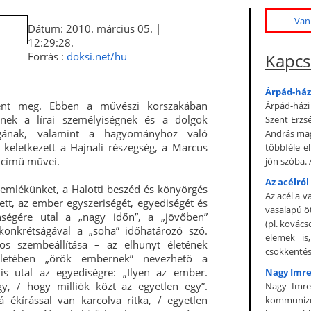
Van 
Dátum: 2010. március 05. |
12:29:28.
Forrás :
doksi.net/hu
Kapcs
Árpád-házi
ent meg. Ebben a művészi korszakában
Árpád-házi
snek a lírai személyiségnek és a dolgok
Szent Erzs
ágának, valamint a hagyományhoz való
András mag
keletkezett a Hajnali részegség, a Marcus
többféle e
l című művei.
jön szóba. 
Az acélró
emlékünket, a Halotti beszéd és könyörgés
Az acél a v
ett, az ember egyszeriségét, egyediségét és
vasalapú ö
enségére utal a „nagy időn”, a „jövőben”
(pl. kovác
 konkrétságával a „soha” időhatározó szó.
elemek is
os szembeállítása – az elhunyt életének
csökkentés
letében „örök embernek” nevezhető a
s utal az egyediségre: „Ilyen az ember.
Nagy Imre
gy, / hogy milliók közt az egyetlen egy”.
Nagy Imre
 ékírással van karcolva ritka, / egyetlen
kommunizm