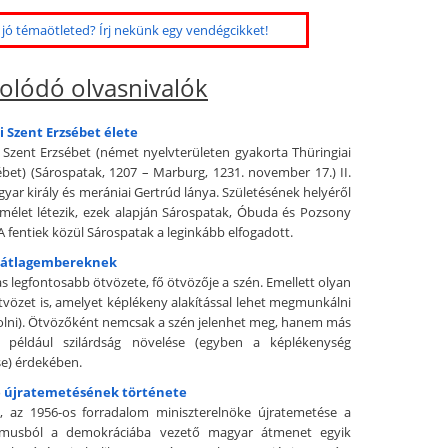
jó témaötleted? Írj nekünk egy vendégcikket!
olódó olvasnivalók
 Szent Erzsébet élete
 Szent Erzsébet (német nyelvterületen gyakorta Thüringiai
ébet) (Sárospatak, 1207 – Marburg, 1231. november 17.) II.
yar király és merániai Gertrúd lánya. Születésének helyéről
lmélet létezik, ezek alapján Sárospatak, Óbuda és Pozsony
A fentiek közül Sárospatak a leginkább elfogadott.
l átlagembereknek
as legfontosabb ötvözete, fő ötvözője a szén. Emellett olyan
tvözet is, amelyet képlékeny alakítással lehet megmunkálni
solni). Ötvözőként nemcsak a szén jelenhet meg, hanem más
, például szilárdság növelése (egyben a képlékenység
e) érdekében.
 újratemetésének története
, az 1956-os forradalom miniszterelnöke újratemetése a
usból a demokráciába vezető magyar átmenet egyik