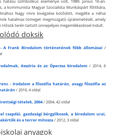
 hatású szimbolikus eseménye volt, 1989. június 16-án.
s, a kommunista Magyar Szocialista Munkáspárt főtitkára,
almához Nagy Imre kivégzése kötődött, megélte a néhai
elnök hatalmas tömeget megmozgató újratemetését, amely
i Hősök terén tartott ünnepélyes megemlékezéssel indult.
olódó doksik
- A Frank Birodalom történetének főbb állomásai
/
al
rodalmak, Asszíria és az Óperzsa birodalom
/ 2014, 6
enc - Irodalom a filozófia határán, avagy filozófia az
határán
/ 2010, 4 oldal
rettségi tételek, 2004
/ 2004, 42 oldal
tel csapdái, gazdasági bérgyilkosok, a birodalom urai,
zakértők és a terror mítosza
/ 2012, 3 oldal
iskolai anyagok