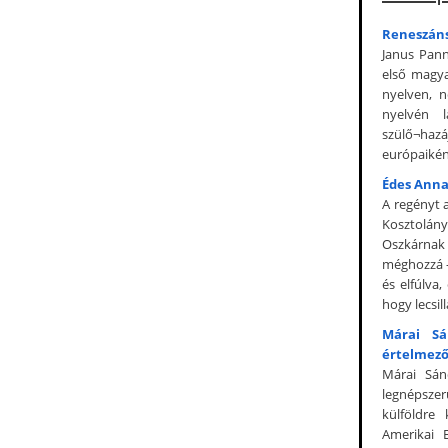
Reneszáns
Janus Pann
első magya
nyelven, 
nyelvén l
szülő¬haz
európaiként
Édes Anna
A regényt a
Kosztolán
Oszkárnak 
méghozzá -
és elfúlva,
hogy lecsill
Márai S
értelmező
Márai Sán
legnépszer
külföldre
Amerikai 