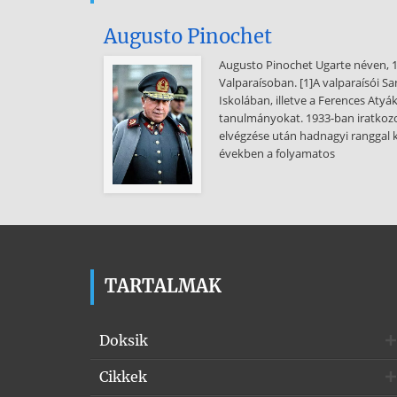
Augusto Pinochet
Augusto Pinochet Ugarte néven, 19
Valparaísoban. [1]A valparaísói S
Iskolában, illetve a Ferences Atyák
tanulmányokat. 1933-ban iratkozo
elvégzése után hadnagyi ranggal k
években a folyamatos
TARTALMAK
Doksik
Cikkek