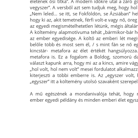
életének ősi titka”. A modern időkre utal a záró g
vegyszer”. A versből azt sem tudjuk meg, hogy hol 
„Nem leled... se itt, se Fokföldön, se Ázsiában” he
hogy ki az, akit temetnek, férfi volt-e vagy nő, öreg
az egyedi megismételhetetlen létünk, mégis által
A költemény alapmotívuma tehát „bármikor-bár hol
az ember egyedisége. A költő az emberi lét megis
belőle több és most sem él, / s mint fán se nő egy
kincstár- metafora az élet értékét hangsúlyozza
metafora is. Ez a fogalom a Boldog, szomorú dal
választ kapunk arra, hogy mi az a kincs, amire vág
„hol volt, hol nem volt” mesei fordulatot alkalmazza
kiterjeszti a többi emberre is. Az „egyszer vo
„egyszer” itt a költemény utolsó szavaként szerepel. E
A mű egészének a mondanivalója tehát, hogy 
ember egyedi példány és minden emberi élet egysz