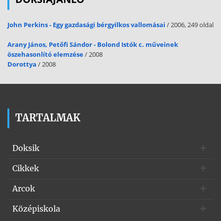
John Perkins - Egy gazdasági bérgyilkos vallomásai
/ 2006, 249 oldal
Arany János, Petőfi Sándor - Bolond Istók c. műveinek
öszehasonlító elemzése
/ 2008
Dorottya
/ 2008
TARTALMAK
Doksik
Cikkek
Arcok
Középiskola