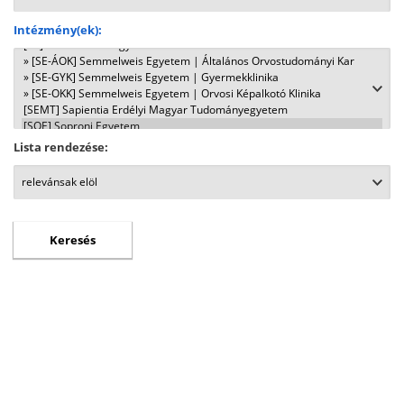
Intézmény(ek):
Lista rendezése: