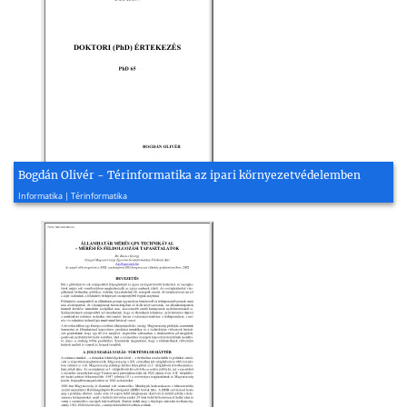
Bogdán Olivér - Térinformatika az ipari környezetvédelemben
2005, 154 oldal
Informatika | Térinformatika