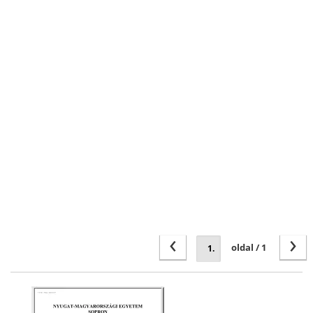
‹
›
oldal / 1