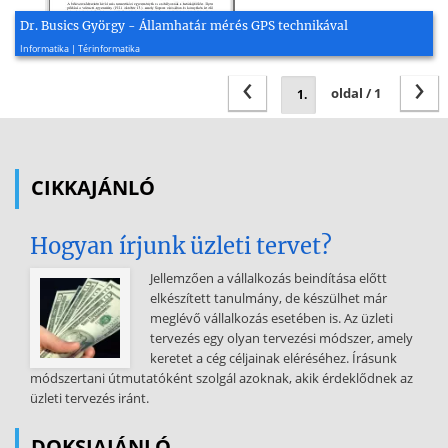
Dr. Busics György - Államhatár mérés GPS technikával
2002, 9 oldal
Informatika | Térinformatika
‹
›
oldal / 1
CIKKAJÁNLÓ
Hogyan írjunk üzleti tervet?
Jellemzően a vállalkozás beindítása előtt
elkészített tanulmány, de készülhet már
meglévő vállalkozás esetében is. Az üzleti
tervezés egy olyan tervezési módszer, amely
keretet a cég céljainak eléréséhez. Írásunk
módszertani útmutatóként szolgál azoknak, akik érdeklődnek az
üzleti tervezés iránt.
DOKSIAJÁNLÓ