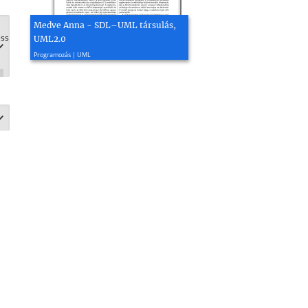
Medve Anna - SDL–UML társulás,
UML2.0
2008, 7 oldal
Programozás | UML