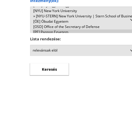
Intézmény(ek):
Lista rendezése: