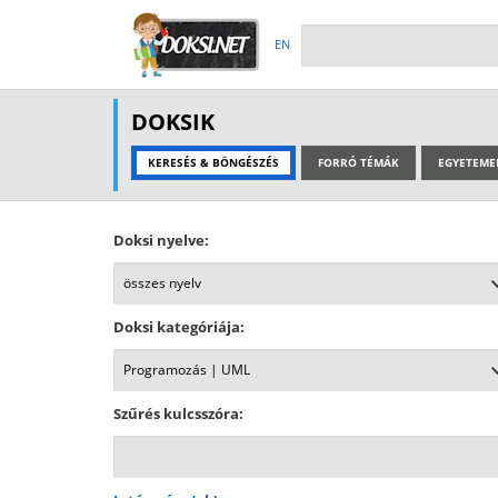
EN
DOKSIK
KERESÉS & BÖNGÉSZÉS
FORRÓ TÉMÁK
EGYETEME
Doksi nyelve:
Doksi kategóriája:
Szűrés kulcsszóra: