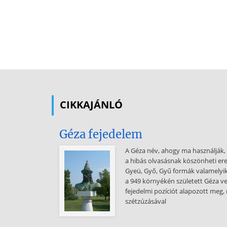
CIKKAJÁNLÓ
Géza fejedelem
A Géza név, ahogy ma használják, 
a hibás olvasásnak köszönheti ere
Gyeü, Győ, Gyű formák valamelyike
a 949 környékén született Géza vet
fejedelmi pozíciót alapozott meg,
szétzúzásával