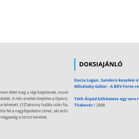
DOKSIAJÁNLÓ
Dacia Logan, Sandero kezelési 
Mihálszky Gábor - A BKV Forte 
nem felel meg a régi kiejtésnek, mivel
detét. A név eredeti kiejtése a Gyevü,
Tóth Árpád költészete egy vers 
 lehetett. [1]Taksony halála után fia,
Tüskevár
/ 2008
te fel a nagyfejedelmi címet, aki erős
 mégpedig a törzsi keretek