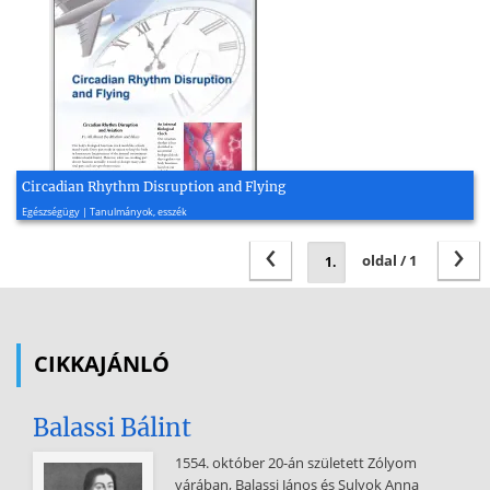
Circadian Rhythm Disruption and Flying
2016, 4 oldal
Egészségügy | Tanulmányok, esszék
‹
›
oldal / 1
CIKKAJÁNLÓ
Balassi Bálint
1554. október 20-án született Zólyom
várában, Balassi János és Sulyok Anna