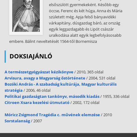
elsőszülött gyermekeként. Később egy
öccse, Ferenc és két húga, Anna és Mária
született még. Apja felső bányavidéki
várkapitány, dúsgazdag báró, az ország
egyik leggazdagabb és Lipót császár
uralkodása alatt egyik legbefolyásosabb
embere. Bálint neveltetését 1564-től Bornemisza
DOKSIAJÁNLÓ
A természetgyógyászat kézikönyve
/ 2010, 365 oldal
Arvisura, avagy a Magyarság őstörténete
/ 2004, 531 oldal
Bozóki András - A szabadság kultúrája, Magyar kulturális
stratégia
/ 2006, 46 oldal
Politikai gazdaságtan tankönyv, második kiadás
/ 1955, 336 oldal
Citroen Xsara kezelési útmutató
/ 2002, 172 oldal
Móricz Zsigmond Tragédia c. művének elemzése
/ 2010
Sorstalanság
/ 2007