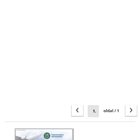
‹
›
oldal / 1