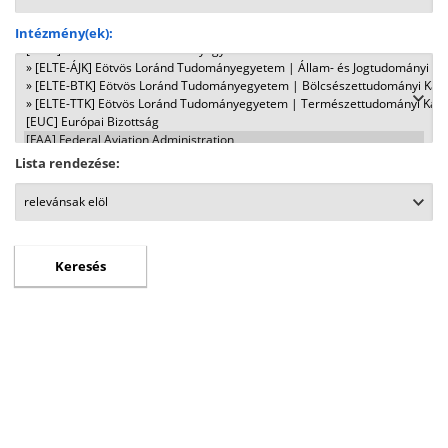
Intézmény(ek):
Lista rendezése: