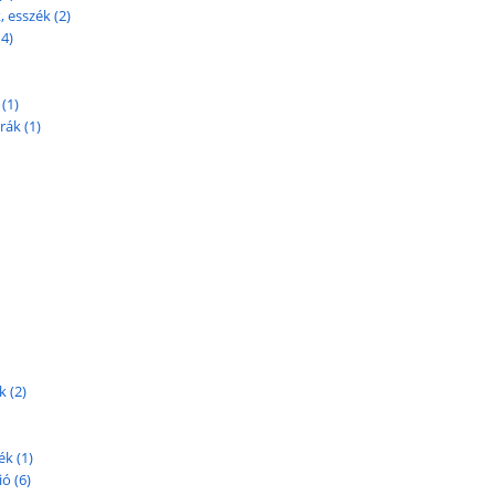
 esszék (2)
4)
(1)
rák (1)
 (2)
k (1)
ó (6)