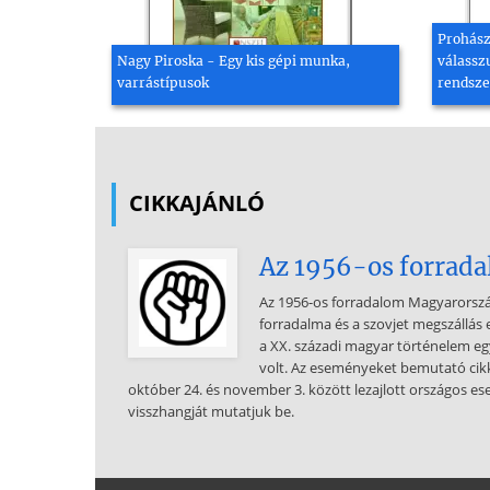
Prohász
Nagy Piroska - Egy kis gépi munka,
válasszu
varrástípusok
rendsze
CIKKAJÁNLÓ
Az 1956-os forradal
Az 1956-os forradalom Magyarország
forradalma és a szovjet megszállás 
a XX. századi magyar történelem 
volt. Az eseményeket bemutató cik
október 24. és november 3. között lezajlott országos 
visszhangját mutatjuk be.