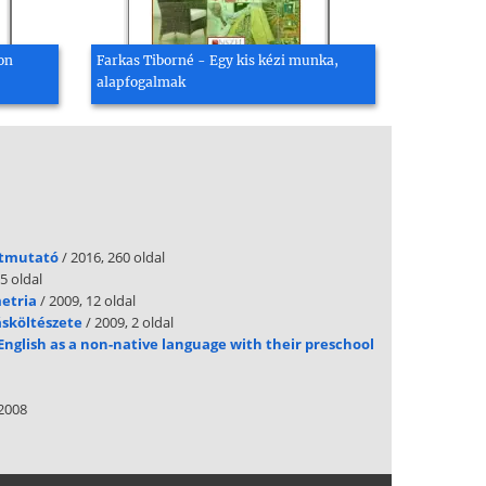
on
Farkas Tiborné - Egy kis kézi munka,
alapfogalmak
útmutató
/ 2016, 260 oldal
5 oldal
metria
/ 2009, 12 oldal
ásköltészete
/ 2009, 2 oldal
English as a non-native language with their preschool
2008