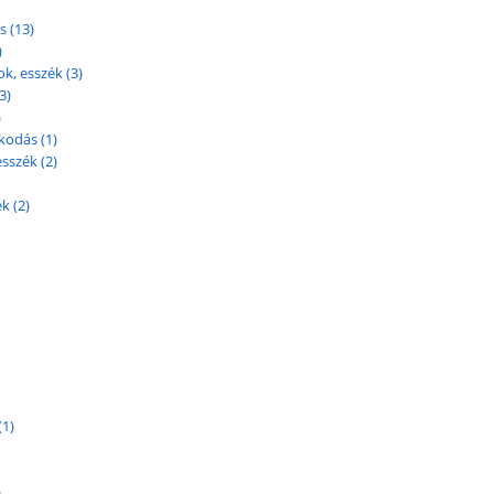
s (13)
)
, esszék (3)
3)
)
kodás (1)
sszék (2)
k (2)
(1)
)