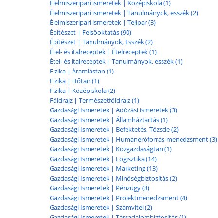
Élelmiszeripari ismeretek | Középiskola (1)
Élelmiszeripari ismeretek | Tanulmányok, esszék (2)
Élelmiszeripari ismeretek | Tejipar (3)
Építészet | Felsőoktatás (90)
Építészet | Tanulmányok, Esszék (2)
Étel- és italreceptek | Ételreceptek (1)
Étel- és italreceptek | Tanulmányok, esszék (1)
Fizika | Áramlástan (1)
Fizika | Hőtan (1)
Fizika | Középiskola (2)
Földrajz | Természetföldrajz (1)
Gazdasági Ismeretek | Adózási ismeretek (3)
Gazdasági Ismeretek | Államháztartás (1)
Gazdasági Ismeretek | Befektetés, Tőzsde (2)
Gazdasági Ismeretek | Humánerőforrás-menedzsment (3)
Gazdasági Ismeretek | Közgazdaságtan (1)
Gazdasági Ismeretek | Logisztika (14)
Gazdasági Ismeretek | Marketing (13)
Gazdasági Ismeretek | Minőségbiztosítás (2)
Gazdasági Ismeretek | Pénzügy (8)
Gazdasági Ismeretek | Projektmenedzsment (4)
Gazdasági Ismeretek | Számvitel (2)
Gazdasági Ismeretek | Társadalombiztosítás (1)