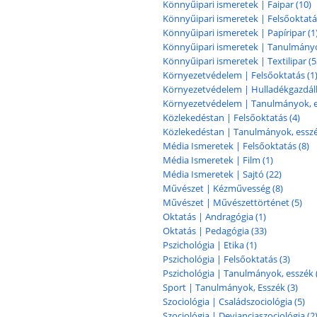
Könnyűipari ismeretek | Faipar (10)
Könnyűipari ismeretek | Felsőoktatá
Könnyűipari ismeretek | Papíripar (1
Könnyűipari ismeretek | Tanulmányok
Könnyűipari ismeretek | Textilipar (5
Környezetvédelem | Felsőoktatás (1
Környezetvédelem | Hulladékgazdál
Környezetvédelem | Tanulmányok, e
Közlekedéstan | Felsőoktatás (4)
Közlekedéstan | Tanulmányok, esszé
Média Ismeretek | Felsőoktatás (8)
Média Ismeretek | Film (1)
Média Ismeretek | Sajtó (22)
Művészet | Kézművesség (8)
Művészet | Művészettörténet (5)
Oktatás | Andragógia (1)
Oktatás | Pedagógia (33)
Pszichológia | Etika (1)
Pszichológia | Felsőoktatás (3)
Pszichológia | Tanulmányok, esszék 
Sport | Tanulmányok, Esszék (3)
Szociológia | Családszociológia (5)
Szociológia | Devianciaszociológia (2