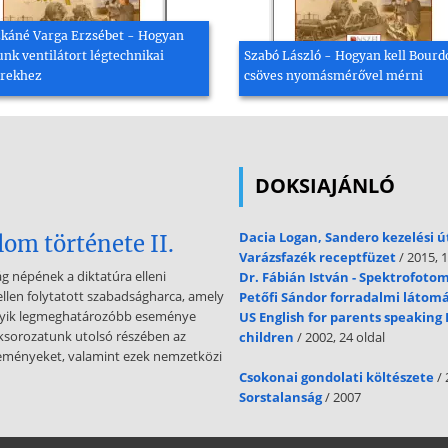
káné Varga Erzsébet - Hogyan
nk ventilátort légtechnikai
Szabó László - Hogyan kell Bourd
rekhez
csöves nyomásmérővel mérni
DOKSIAJÁNLÓ
Dacia Logan, Sandero kezelési 
om története II.
Varázsfazék receptfüzet
/ 2015, 1
 népének a diktatúra elleni
Dr. Fábián István - Spektrofoto
ellen folytatott szabadságharca, amely
Petőfi Sándor forradalmi látom
egyik legmeghatározóbb eseménye
US English for parents speaking 
ksorozatunk utolsó részében az
children
/ 2002, 24 oldal
eseményeket, valamint ezek nemzetközi
Csokonai gondolati költészete
/ 
Sorstalanság
/ 2007