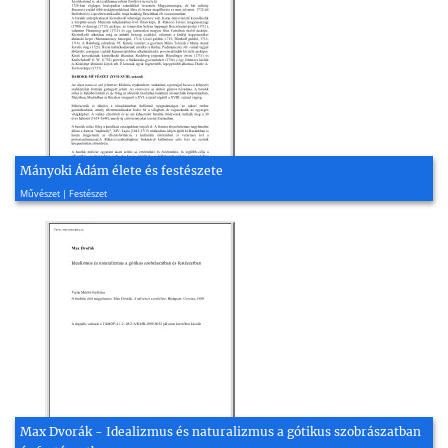
Mányoki Ádám élete és festészete
2009, 3 oldal
Művészet | Festészet
Max Dvorák - Idealizmus és naturalizmus a gótikus szobrászatban