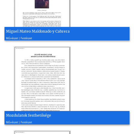
Miguel Mateo Maldonado y Cabrera
2009, 3 oldal
Művészet | Festészet
Mozdulatok festhetősége
2004, 12 oldal
Művészet | Festészet