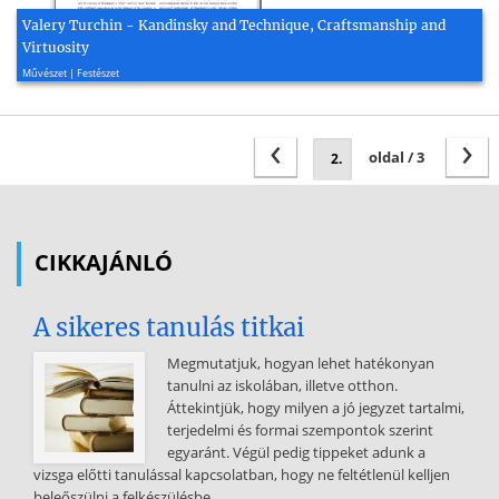
Valery Turchin - Kandinsky and Technique, Craftsmanship and
Virtuosity
2011, 5 oldal
Művészet | Festészet
‹
›
oldal / 3
CIKKAJÁNLÓ
A sikeres tanulás titkai
Megmutatjuk, hogyan lehet hatékonyan
tanulni az iskolában, illetve otthon.
Áttekintjük, hogy milyen a jó jegyzet tartalmi,
terjedelmi és formai szempontok szerint
egyaránt. Végül pedig tippeket adunk a
vizsga előtti tanulással kapcsolatban, hogy ne feltétlenül kelljen
beleőszülni a felkészülésbe.