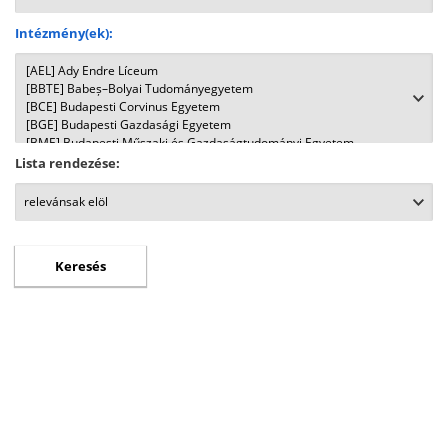
Intézmény(ek):
Lista rendezése: