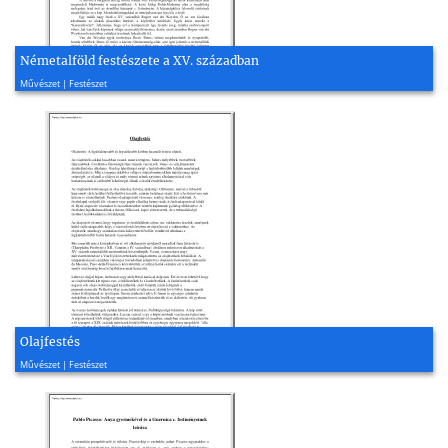
Németalföld festészete a XV. században
2001, 2 oldal
Művészet | Festészet
Olajfestés
2004, 2 oldal
Művészet | Festészet