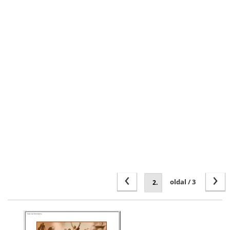
‹
›
oldal / 3