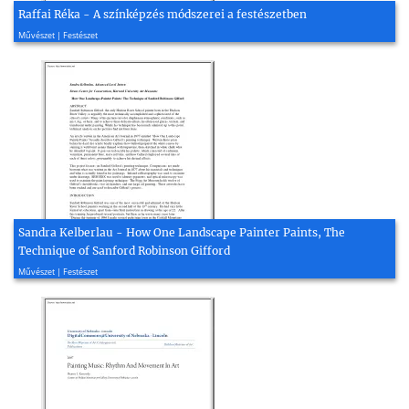
Raffai Réka - A színképzés módszerei a festészetben
2005, 213 oldal
Művészet | Festészet
Sandra Kelberlau - How One Landscape Painter Paints, The
Technique of Sanford Robinson Gifford
2006, 13 oldal
Művészet | Festészet