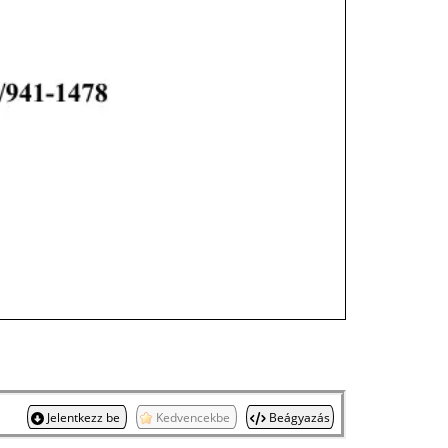
Jelentkezz be
Kedvencekbe
Beágyazás