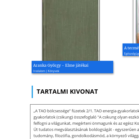
A termé
Egészségüg
Aranka György - Elme játékai
Irodalom | Könyvek
TARTALMI KIVONAT
„A TAO bölcsessége” füzetek 2/1. TAO energia-gyakorlat
gyakorlatok (csikung) összefoglaló "A csikung olyan eszk
felfogni a világunkat, megérteni önmagunk és az egész Ko
Út tudatos megválasztásának boldogságát - egyszerűen a 
tudomány, filozófia, gondolkodásmód, a környező világga