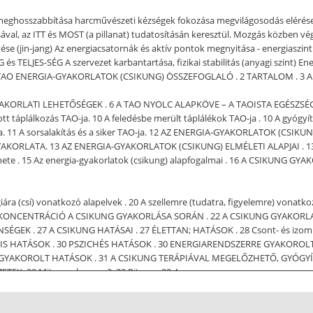
t meghosszabbítása harcművészeti kézségek fokozása megvilágosodás eléré
ával, az ITT és MOST (a pillanat) tudatosításán keresztül. Mozgás közben vé
se (jin-jang) Az energiacsatornák és aktív pontok megnyitása - energiaszin
 TELJES-SÉG A szervezet karbantartása, fizikai stabilitás (anyagi szint) Energ
talom TAO ENERGIA-GYAKORLATOK (CSIKUNG) ÖSSZEFOGLALÓ . 2 TARTALOM . 3
KORLATI LEHETŐSÉGEK . 6 A TAO NYOLC ALAPKÖVE – A TAOISTA EGÉSZSÉG-MODEL
zott táplálkozás TAO-ja. 10 A feledésbe merült táplálékok TAO-ja . 10 A gyógy
O-ja. 11 A sorsalakítás és a siker TAO-ja. 12 AZ ENERGIA-GYAKORLATOK (
RLATA. 13 AZ ENERGIA-GYAKORLATOK (CSIKUNG) ELMÉLETI ALAPJAI . 13 A c
örténete . 15 Az energia-gyakorlatok (csikung) alapfogalmai . 16 A CSIKUN
rgiára (csí) vonatkozó alapelvek . 20 A szellemre (tudatra, figyelemre) vo
22 KONCENTRÁCIÓ A CSIKUNG GYAKORLÁSA SORÁN . 22 A CSIKUNG GYAKORL
EK . 27 A CSIKUNG HATÁSAI . 27 ÉLETTAN; HATÁSOK . 28 Csont- és izomrend
ENTÁLIS HATÁSOK . 30 PSZICHÉS HATÁSOK . 30 ENERGIARENDSZERRE GYAKOR
GYAKOROLT HATÁSOK . 31 A CSIKUNG TERÁPIÁVAL MEGELŐZHETŐ, GYÓGYÍ
EK. 32 Mit vagy hogyan?. 32 Ritmus. 32 4
csikung, chi kung, qigong) alatt a kínai eredetű – és döntően a taoista hag