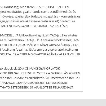
se (Buddhaság) Módszerei: TEST - TUDAT - SZELLEM
gzett meditációs gyakorlatok, csendes (ülő) meditációs
t növelése, az energiák tudatos mozgatása - koncentrációs
iagyűjtés és átalakítás (energetikai szint) Szellemi és
 A TAO ENERGIA-GYAKORLATOKRÓL . 5 A TAO ÉS A
L . 7 A filozófia (világnézet) TAO-ja . 8 Az éltetés
ítás művészetének TAO-ja . 11 A szexuális bölcsesség TAO-
CSIKUNG) HELYE A HAGYOMÁNYOS KÍNAI ORVOSLÁSBAN . 13 A
sikung fogalma. 13 Az energia-gyakorlatok (csikung)
G GYAKORLATA . 19 A CSIKUNG GYAKORLÁSÁNAK ALAPELVEI . 19
natkozó alapelvek. 20 A CSIKUNG GYAKORLATOK
ATOK TÍPUSAI . 23 TESTHELYZETEK A GYAKORLÁS KÖZBEN
szer . 28 Szív-és érrendszer . 28 Emésztőrendszer . 29
OLT HATÁSOK . 30 HARCMŰVÉSZETI KÉPESSÉGEKRE
THATÓ BETEGSÉGEK. 31 AJÁNLOTT ÉS FELHASZNÁLT
yományokból eredeztethető – önfejlesztő, egészség-