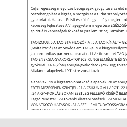
Céljai: egészség megőrzés betegségek gyógyítása az éle
összehangolása a légzés, a mozgás és a tudat szabályozás
gyakorlatok Hatásai: Belső és külső egyensúly megteremté
képesség fejlesztése A Világegyetem megértése EGÉSZ-SÉG és
spirituális képességek fokozása (szellemi szint) Tar
TAOIZMUS. 5 A TAOISTA FILOZÓFIA . 5 A TAO KÍNÁLTA GYA
(revitalizáció) és az önvédelem TAO-ja . 9 A kiegyensúlyo
ja (harmonikus partnerkapcsolat) . 11 Az önismeret TA
TAO ENERGIA-GYAKORLATOK (CSIKUNG) ELMÉLETE ÉS GYAKO
gyökerei . 14 A (kínai) energia-gyakorlatok (csikung) t
Általános alapelvek. 19 Testre vonatkozó
alapelvek . 19 A légzésre vonatkozó alapelvek. 20 Az ene
ÉRTELMEZÉSÉNEK SZINTJEI . 21 A CSIKUNG ÁLLAPOT . 
. 24 A GYAKORLÁS SORÁN ESETLEG FELLÉPŐ KÍSÉRŐ JELENSÉG
Légző rendszer . 29 További élettani hatások . 29 M
VONATKOZÓ HATÁSOK . 31 A SZELLEMI TUDATOSSÁGRA 
IRODALOM. 32 MÉG BE NEM FEJEZETT/TERVEZETT ÚJ FEJEZET
A TAO energia-gyakorlatokról A TAO energia-gyakorlatok (