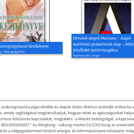
Dévainé Angeli Mariann - Angol
nyelvtani gyakorlatok alap-, köz
szetgyógyászat kézikönyve
felsőfokú nyelvvizsgákra
y | Népi gyógyászat
Nyelvtanulás | Angol
ok (csikung/taoista jóga) elmélet és alapok Sódor Márton sodor@t-online.h
öz, amely segítségével megtanulhatjuk, hogyan lehet az egészségünket helyre
zmosz kölcsönös kapcsolatát, megtalálni - a létezés boldogságát, a kapcso
BOLDOGSÁGOT." Xu Mingtang - csikung mester Csí (Chi) Kung az univerzális 
l és a világegyetemmel történő energia- és információcsere módszere, mely