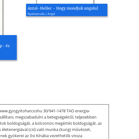
Antal-Heller - Hogy mondjuk angolul
Nyelvtanulás | Angol
ép- és
u www.gyogyitoharcoshu 30/941-1478 TAO energia-
állítani, megszabadulni a betegségektől, teljesebben
latok boldogságát, a kölcsönös megértés boldogságát, az
életenergiával (csí) való munka (kung) művészet,
nek gyökerei az ősi Kínába vezethetők vissza