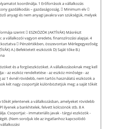
lyamatot koordinálja. 1 Erőforrások a vállalkozás
tékony gazdálkodás – gazdaságosság.  Minimum elv 
öző anyagi és nem anyagi javakra van szükségük, melyek
i formája szerint  ESZKÖZÖK (AKTÍVÁK) Másrészt
 vállalkozói vagyon eredete, finanszírozási alapjai. 4
onatkoztatva  Pénzértékben, összevontan Mérlegegyezőség
) A.) Befektetett eszközök D) Saját tőke B.)
ona
közöket és a forgóeszközöket. A vállalkozásoknak meg kell
a: - az eszköz rendeltetése - az eszköz minősége - az
g az 1 évnél rövidebb, nem tartós használatú eszközök a
ások két nagy csoportját különböztetjük meg: a saját tőkét
gen tőkét jelentenek a vállalkozásban, amelyeket rövidebb
l ilyenek a bankhitelek, felvett kölcsönök stb. 8 A
. Csoportjai: - immateriális javak - tárgyi eszközök -
égét. (Nem soroljuk ide az ingatlanhoz kapcsolódó
vállalkozási