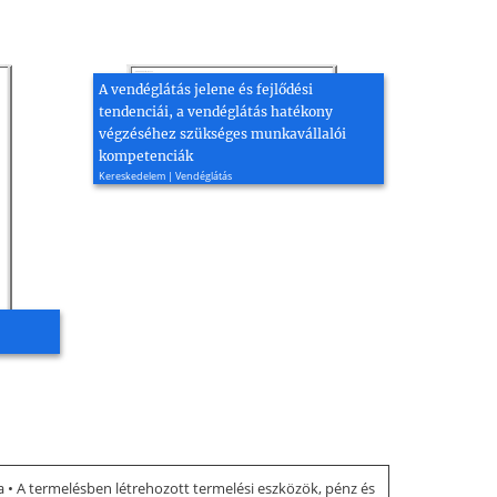
A vendéglátás jelene és fejlődési
tendenciái, a vendéglátás hatékony
végzéséhez szükséges munkavállalói
kompetenciák
Kereskedelem | Vendéglátás
ba • A termelésben létrehozott termelési eszközök, pénz és