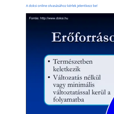
A doksi online olvasásához kérlek jelentkezz be!