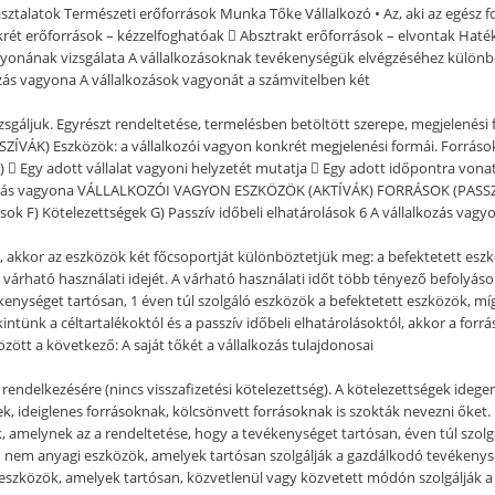
ztalatok Természeti erőforrások Munka Tőke Vállalkozó • Az, aki az egész fo
onkrét erőforrások – kézzelfoghatóak  Absztrakt erőforrások – elvontak Ha
gyonának vizsgálata A vállalkozásoknak tevékenységük elvégzéséhez különb
ozás vagyona A vállalkozások vagyonát a számvitelben két
zsgáljuk. Egyrészt rendeltetése, termelésben betöltött szerepe, megjelenés
VÁK) Eszközök: a vállalkozói vagyon konkrét megjelenési formái. Források: a
ok)  Egy adott vállalat vagyoni helyzetét mutatja  Egy adott időpontra v
lkozás vagyona VÁLLALKOZÓI VAGYON ESZKÖZÖK (AKTÍVÁK) FORRÁSOK (PASSZÍVÁK
ások F) Kötelezettségek G) Passzív időbeli elhatárolások 6 A vállalkozás vagy
l, akkor az eszközök két főcsoportját különböztetjük meg: a befektetett esz
árható használati idejét. A várható használati időt több tényező befolyásolj
kenységet tartósan, 1 éven túl szolgáló eszközök a befektetett eszközök, mí
intünk a céltartalékoktól és a passzív időbeli elhatárolásoktól, akkor a forr
zött a következő: A saját tőkét a vállalkozás tulajdonosai
zás rendelkezésére (nincs visszafizetési kötelezettség). A kötelezettségek ide
ek, ideiglenes forrásoknak, kölcsönvett forrásoknak is szokták nevezni őket. P
amelynek az a rendeltetése, hogy a tevékenységet tartósan, éven túl szolgálja
an nem anyagi eszközök, amelyek tartósan szolgálják a gazdálkodó tevékenys
 eszközök, amelyek tartósan, közvetlenül vagy közvetett módón szolgálják a 