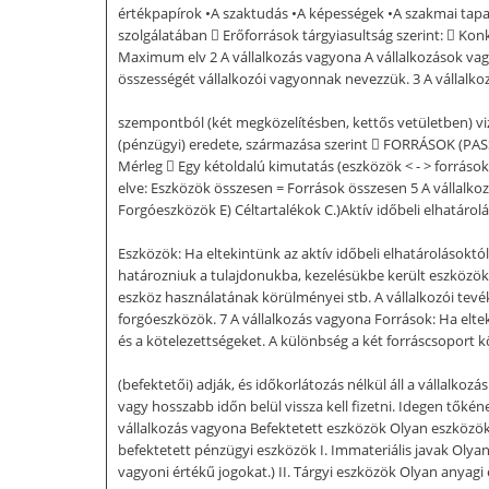
értékpapírok •A szaktudás •A képességek •A szakmai tapas
szolgálatában  Erőforrások tárgyiasultság szerint:  K
Maximum elv 2 A vállalkozás vagyona A vállalkozások va
összességét vállalkozói vagyonnak nevezzük. 3 A vállalk
szempontból (két megközelítésben, kettős vetületben) vi
(pénzügyi) eredete, származása szerint  FORRÁSOK (PASSZÍ
Mérleg  Egy kétoldalú kimutatás (eszközök < - > forrás
elve: Eszközök összesen = Források összesen 5 A válla
Forgóeszközök E) Céltartalékok C.)Aktív időbeli elhatárol
Eszközök: Ha eltekintünk az aktív időbeli elhatárolásoktó
határozniuk a tulajdonukba, kezelésükbe került eszközök v
eszköz használatának körülményei stb. A vállalkozói tevé
forgóeszközök. 7 A vállalkozás vagyona Források: Ha eltek
és a kötelezettségeket. A különbség a két forráscsoport kö
(befektetői) adják, és időkorlátozás nélkül áll a vállalko
vagy hosszabb időn belül vissza kell fizetni. Idegen tőkén
vállalkozás vagyona Befektetett eszközök Olyan eszközök, 
befektetett pénzügyi eszközök I. Immateriális javak Oly
vagyoni értékű jogokat.) II. Tárgyi eszközök Olyan anyagi