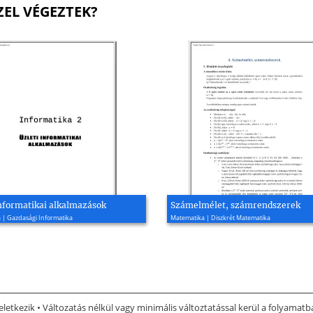
ZEL VÉGEZTEK?
informatikai alkalmazások
Számelmélet, számrendszerek
 | Gazdasági Informatika
Matematika | Diszkrét Matematika
letkezik • Változatás nélkül vagy minimális változtatással kerül a folyamat