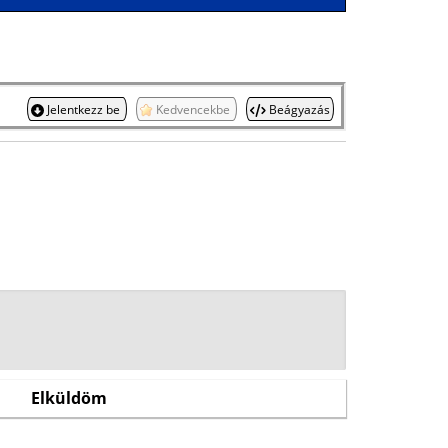
Jelentkezz be
Kedvencekbe
Beágyazás