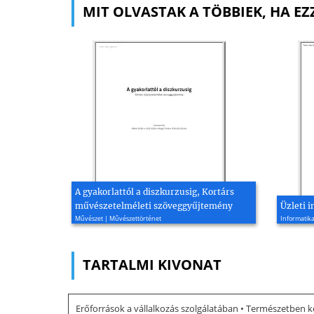
MIT OLVASTAK A TÖBBIEK, HA EZ
A gyakorlattól a diszkurzusig, Kortárs
művészetelméleti szöveggyűjtemény
Üzleti 
Művészet | Művészettörténet
Informatika
TARTALMI KIVONAT
Erőforrások a vállalkozás szolgálatában • Természetben ke