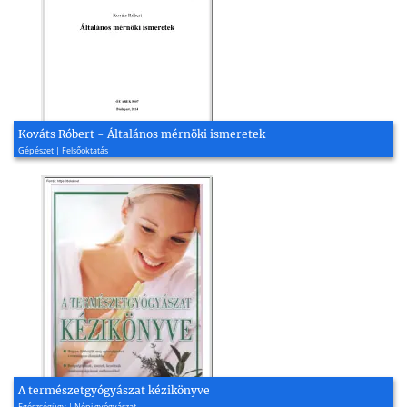
Kováts Róbert - Általános mérnöki ismeretek
Gépészet | Felsőoktatás
A természetgyógyászat kézikönyve
Egészségügy | Népi gyógyászat