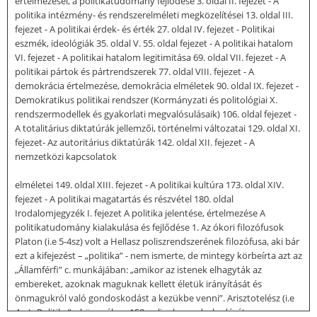
értelmezései, a politikatudomány fejlődése 3. oldal II. fejezet - A
politika intézmény- és rendszerelméleti megközelítései 13. oldal III.
fejezet - A politikai érdek- és érték 27. oldal IV. fejezet - Politikai
eszmék, ideológiák 35. oldal V. 55. oldal fejezet - A politikai hatalom
VI. fejezet - A politikai hatalom legitimitása 69. oldal VII. fejezet - A
politikai pártok és pártrendszerek 77. oldal VIII. fejezet - A
demokrácia értelmezése, demokrácia elméletek 90. oldal IX. fejezet -
Demokratikus politikai rendszer (Kormányzati és politológiai X.
rendszermodellek és gyakorlati megvalósulásaik) 106. oldal fejezet -
A totalitárius diktatúrák jellemzői, történelmi változatai 129. oldal XI.
fejezet- Az autoritárius diktatúrák 142. oldal XII. fejezet - A
nemzetközi kapcsolatok
elméletei 149. oldal XIII. fejezet - A politikai kultúra 173. oldal XIV.
fejezet - A politikai magatartás és részvétel 180. oldal
Irodalomjegyzék I. fejezet A politika jelentése, értelmezése A
politikatudomány kialakulása és fejlődése 1. Az ókori filozófusok
Platon (i.e 5-4sz) volt a Hellasz poliszrendszerének filozófusa, aki bár
ezt a kifejezést – „politika” - nem ismerte, de mintegy körbeírta azt az
„Államférfi” c. munkájában: „amikor az istenek elhagyták az
embereket, azoknak maguknak kellett életük irányítását és
önmagukról való gondoskodást a kezükbe venni”. Arisztotelész (i.e
4sz) „Politika” c könyvében 158 polisz berendezkedését,