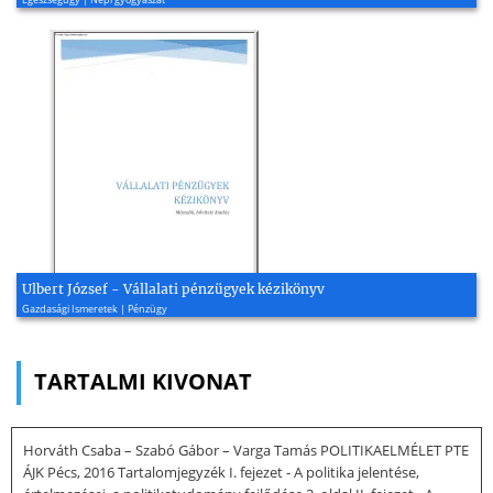
Ulbert József - Vállalati pénzügyek kézikönyv
Gazdasági Ismeretek | Pénzügy
TARTALMI KIVONAT
Horváth Csaba – Szabó Gábor – Varga Tamás POLITIKAELMÉLET PTE
ÁJK Pécs, 2016 Tartalomjegyzék I. fejezet - A politika jelentése,