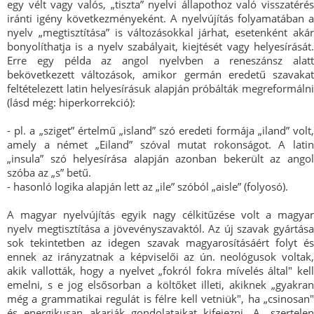
egy vélt vagy valós, „tiszta” nyelvi állapothoz való visszatérés
iránti igény következményeként. A nyelvújítás folyamatában a
nyelv „megtisztítása” is változásokkal járhat, esetenként akár
bonyolíthatja is a nyelv szabályait, kiejtését vagy helyesírását.
Erre egy példa az angol nyelvben a reneszánsz alatt
bekövetkezett változások, amikor germán eredetű szavakat
feltételezett latin helyesírásuk alapján próbálták megreformálni
(lásd még: hiperkorrekció):
- pl. a „sziget” értelmű „island” szó eredeti formája „iland” volt,
amely a német „Eiland” szóval mutat rokonságot. A latin
„insula” szó helyesírása alapján azonban bekerült az angol
szóba az „s” betű.
- hasonló logika alapján lett az „ile” szóból „aisle” (folyosó).
A magyar nyelvújítás egyik nagy célkitűzése volt a magyar
nyelv megtisztítása a jövevényszavaktól. Az új szavak gyártása
sok tekintetben az idegen szavak magyarosításáért folyt és
ennek az irányzatnak a képviselői az ún. neológusok voltak,
akik vallották, hogy a nyelvet „fokról fokra mívelés által" kell
emelni, s e jog elsősorban a költőket illeti, akiknek „gyakran
még a grammatikai regulát is félre kell vetniük", ha „csinosan"
és energikusan akarják gondolataikat kifejezni. A „szertelen