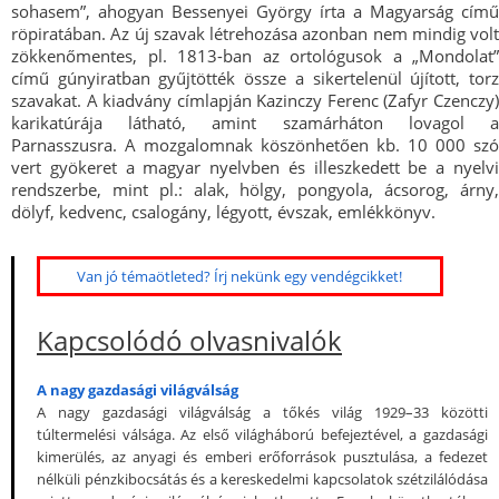
sohasem”, ahogyan Bessenyei György írta a Magyarság című
röpiratában. Az új szavak létrehozása azonban nem mindig volt
zökkenőmentes, pl. 1813-ban az ortológusok a „Mondolat”
című gúnyiratban gyűjtötték össze a sikertelenül újított, torz
szavakat. A kiadvány címlapján Kazinczy Ferenc (Zafyr Czenczy)
karikatúrája látható, amint szamárháton lovagol a
Parnasszusra. A mozgalomnak köszönhetően kb. 10 000 szó
vert gyökeret a magyar nyelvben és illeszkedett be a nyelvi
rendszerbe, mint pl.: alak, hölgy, pongyola, ácsorog, árny,
dölyf, kedvenc, csalogány, légyott, évszak, emlékkönyv.
Van jó témaötleted? Írj nekünk egy vendégcikket!
Kapcsolódó olvasnivalók
A nagy gazdasági világválság
A nagy gazdasági világválság a tőkés világ 1929–33 közötti
túltermelési válsága. Az első világháború befejeztével, a gazdasági
kimerülés, az anyagi és emberi erőforrások pusztulása, a fedezet
nélküli pénzkibocsátás és a kereskedelmi kapcsolatok szétzilálódása