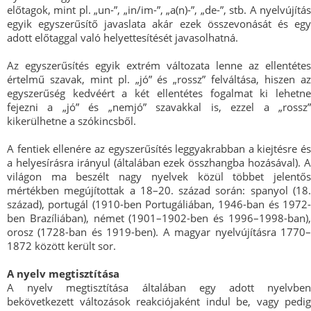
előtagok, mint pl. „un-”, „in/im-”, „a(n)-”, „de-”, stb. A nyelvújítás
egyik egyszerűsítő javaslata akár ezek összevonását és egy
adott előtaggal való helyettesítését javasolhatná.
Az egyszerűsítés egyik extrém változata lenne az ellentétes
értelmű szavak, mint pl. „jó” és „rossz” felváltása, hiszen az
egyszerűség kedvéért a két ellentétes fogalmat ki lehetne
fejezni a „jó” és „nemjó” szavakkal is, ezzel a „rossz”
kikerülhetne a szókincsből.
A fentiek ellenére az egyszerűsítés leggyakrabban a kiejtésre és
a helyesírásra irányul (általában ezek összhangba hozásával). A
világon ma beszélt nagy nyelvek közül többet jelentős
mértékben megújítottak a 18–20. század során: spanyol (18.
század), portugál (1910-ben Portugáliában, 1946-ban és 1972-
ben Brazíliában), német (1901–1902-ben és 1996–1998-ban),
orosz (1728-ban és 1919-ben). A magyar nyelvújításra 1770–
1872 között került sor.
A nyelv megtisztítása
A nyelv megtisztítása általában egy adott nyelvben
bekövetkezett változások reakciójaként indul be, vagy pedig