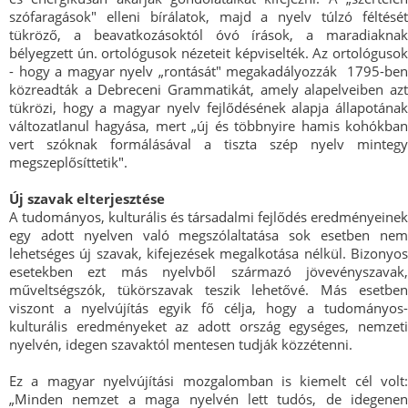
szófaragások" elleni bírálatok, majd a nyelv túlzó féltését
tükröző, a beavatkozásoktól óvó írások, a maradiaknak
bélyegzett ún. ortológusok nézeteit képviselték. Az ortológusok
- hogy a magyar nyelv „rontását" megakadályozzák ­ 1795-ben
közreadták a Debreceni Grammatikát, amely alapelveiben azt
tükrözi, hogy a magyar nyelv fejlődésének alapja állapotának
változatlanul hagyása, mert „új és többnyire hamis kohókban
vert szóknak formálásával a tiszta szép nyelv mint­egy
megszeplősíttetik".
Új szavak elterjesztése
A tudományos, kulturális és társadalmi fejlődés eredményeinek
egy adott nyelven való megszólaltatása sok esetben nem
lehetséges új szavak, kifejezések megalkotása nélkül. Bizonyos
esetekben ezt más nyelvből származó jövevényszavak,
műveltségszók, tükörszavak teszik lehetővé. Más esetben
viszont a nyelvújítás egyik fő célja, hogy a tudományos-
kulturális eredményeket az adott ország egységes, nemzeti
nyelvén, idegen szavaktól mentesen tudják közzétenni.
Ez a magyar nyelvújítási mozgalomban is kiemelt cél volt:
„Minden nemzet a maga nyelvén lett tudós, de idegenen