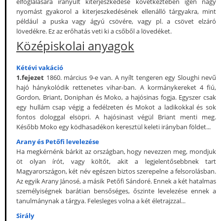
elfoglalására irányult kiterjeszkedése következtében igen nagy
nyomást gyakorol a kiterjeszkedésének ellenálló tárgyakra, mint
például a puska vagy ágyú csövére, vagy pl. a csövet elzáró
lövedékre. Ez az erőhatás veti ki a csőből a lövedéket.
Középiskolai anyagok
Kétévi vakáció
1.fejezet
1860. március 9-e van. A nyílt tengeren egy Sloughi nevű
hajó hánykolódik rettenetes vihar-ban. A kormánykereket 4 fiú,
Gordon, Briant, Doniphan és Moko, a hajósinas fogja. Egyszer csak
egy hullám csap végig a fedélzeten és Mokot a ladikokkal és sok
fontos dologgal elsöpri. A hajósinast végül Briant menti meg.
Később Moko egy ködhasadékon keresztül keleti irányban földet...
Arany és Petőfi levelezése
Ha megkérnénk bárkit az országban, hogy nevezzen meg, mondjuk
öt olyan írót, vagy költőt, akit a legjelentősebbnek tart
Magyarországon, két név egészen biztos szerepelne a felsorolásban.
Az egyik Arany Jánosé, a másik Petőfi Sándoré. Ennek a két hatalmas
személyiségnek barátian bensőséges, őszinte levelezése ennek a
tanulmánynak a tárgya. Felesleges volna a két életrajzzal...
Sirály