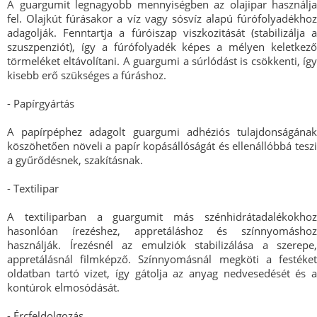
A guargumit legnagyobb mennyiségben az olajipar használja
fel. Olajkút fúrásakor a víz vagy sósvíz alapú fúrófolyadékhoz
adagolják. Fenntartja a fúróiszap viszkozitását (stabilizálja a
szuszpenziót), így a fúrófolyadék képes a mélyen keletkező
törmeléket eltávolítani. A guargumi a súrlódást is csökkenti, így
kisebb erő szükséges a fúráshoz.
- Papírgyártás
A papírpéphez adagolt guargumi adhéziós tulajdonságának
köszöhetően növeli a papír kopásállóságát és ellenállóbbá teszi
a gyűrődésnek, szakításnak.
- Textilipar
A textiliparban a guargumit más szénhidrátadalékokhoz
hasonlóan írezéshez, appretáláshoz és színnyomáshoz
használják. Írezésnél az emulziók stabilizálása a szerepe,
appretálásnál filmképző. Színnyomásnál megköti a festéket
oldatban tartó vizet, így gátolja az anyag nedvesedését és a
kontúrok elmosódását.
- Ércfeldolgozás