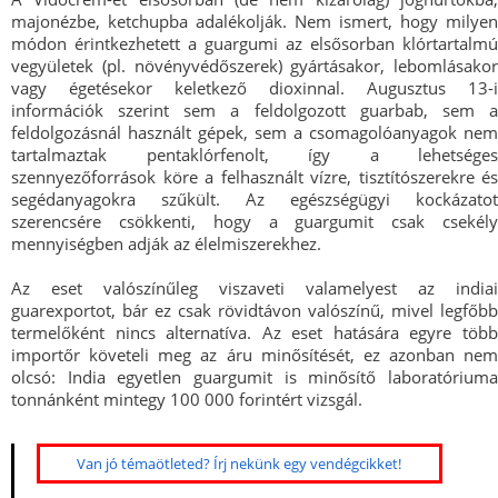
majonézbe, ketchupba adalékolják. Nem ismert, hogy milyen
módon érintkezhetett a guargumi az elsősorban klórtartalmú
vegyületek (pl. növényvédőszerek) gyártásakor, lebomlásakor
vagy égetésekor keletkező dioxinnal. Augusztus 13-i
információk szerint sem a feldolgozott guarbab, sem a
feldolgozásnál használt gépek, sem a csomagolóanyagok nem
tartalmaztak pentaklórfenolt, így a lehetséges
szennyezőforrások köre a felhasznált vízre, tisztítószerekre és
segédanyagokra szűkült. Az egészségügyi kockázatot
szerencsére csökkenti, hogy a guargumit csak csekély
mennyiségben adják az élelmiszerekhez.
Az eset valószínűleg viszaveti valamelyest az indiai
guarexportot, bár ez csak rövidtávon valószínű, mivel legfőbb
termelőként nincs alternatíva. Az eset hatására egyre több
importőr követeli meg az áru minősítését, ez azonban nem
olcsó: India egyetlen guargumit is minősítő laboratóriuma
tonnánként mintegy 100 000 forintért vizsgál.
Van jó témaötleted? Írj nekünk egy vendégcikket!