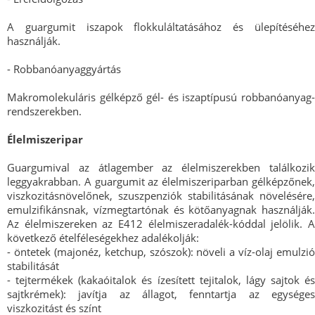
A guargumit iszapok flokkuláltatásához és ülepítéséhez
használják.
- Robbanóanyaggyártás
Makromolekuláris gélképző gél- és iszaptípusú robbanóanyag-
rendszerekben.
Élelmiszeripar
Guargumival az átlagember az élelmiszerekben találkozik
leggyakrabban. A guargumit az élelmiszeriparban gélképzőnek,
viszkozitásnövelőnek, szuszpenziók stabilitásának növelésére,
emulzifikánsnak, vízmegtartónak és kötőanyagnak használják.
Az élelmiszereken az E412 élelmiszeradalék-kóddal jelölik. A
következő ételféleségekhez adalékolják:
- öntetek (majonéz, ketchup, szószok): növeli a víz-olaj emulzió
stabilitását
- tejtermékek (kakaóitalok és ízesített tejitalok, lágy sajtok és
sajtkrémek): javítja az állagot, fenntartja az egységes
viszkozitást és színt