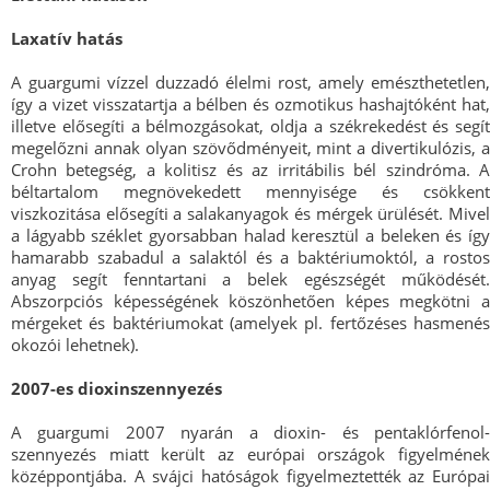
Laxatív hatás
A guargumi vízzel duzzadó élelmi rost, amely emészthetetlen,
így a vizet visszatartja a bélben és ozmotikus hashajtóként hat,
illetve elősegíti a bélmozgásokat, oldja a székrekedést és segít
megelőzni annak olyan szövődményeit, mint a divertikulózis, a
Crohn betegség, a kolitisz és az irritábilis bél szindróma. A
béltartalom megnövekedett mennyisége és csökkent
viszkozitása elősegíti a salakanyagok és mérgek ürülését. Mivel
a lágyabb széklet gyorsabban halad keresztül a beleken és így
hamarabb szabadul a salaktól és a baktériumoktól, a rostos
anyag segít fenntartani a belek egészségét működését.
Abszorpciós képességének köszönhetően képes megkötni a
mérgeket és baktériumokat (amelyek pl. fertőzéses hasmenés
okozói lehetnek).
2007-es dioxinszennyezés
A guargumi 2007 nyarán a dioxin- és pentaklórfenol-
szennyezés miatt került az európai országok figyelmének
középpontjába. A svájci hatóságok figyelmeztették az Európai