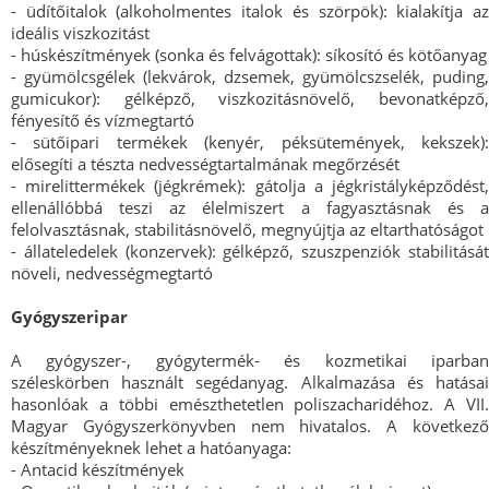
- üdítőitalok (alkoholmentes italok és szörpök): kialakítja az
ideális viszkozitást
- húskészítmények (sonka és felvágottak): síkosító és kötőanyag
- gyümölcsgélek (lekvárok, dzsemek, gyümölcszselék, puding,
gumicukor): gélképző, viszkozitásnövelő, bevonatképző,
fényesítő és vízmegtartó
- sütőipari termékek (kenyér, péksütemények, kekszek):
elősegíti a tészta nedvességtartalmának megőrzését
- mirelittermékek (jégkrémek): gátolja a jégkristályképződést,
ellenállóbbá teszi az élelmiszert a fagyasztásnak és a
felolvasztásnak, stabilitásnövelő, megnyújtja az eltarthatóságot
- állateledelek (konzervek): gélképző, szuszpenziók stabilitását
növeli, nedvességmegtartó
Gyógyszeripar
A gyógyszer-, gyógytermék- és kozmetikai iparban
széleskörben használt segédanyag. Alkalmazása és hatásai
hasonlóak a többi emészthetetlen poliszacharidéhoz. A VII.
Magyar Gyógyszerkönyvben nem hivatalos. A következő
készítményeknek lehet a hatóanyaga:
- Antacid készítmények