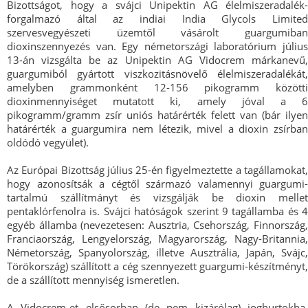
Bizottságot, hogy a svájci Unipektin AG élelmiszeradalék-
forgalmazó által az indiai India Glycols Limited
szervesvegyészeti üzemtől vásárolt guargumiban
dioxinszennyezés van. Egy németországi laboratórium július
13-án vizsgálta be az Unipektin AG Vidocrem márkanevű,
guargumiból gyártott viszkozitásnövelő élelmiszeradalékát,
amelyben grammonként 12-156 pikogramm közötti
dioxinmennyiséget mutatott ki, amely jóval a 6
pikogramm/gramm zsír uniós határérték felett van (bár ilyen
határérték a guargumira nem létezik, mivel a dioxin zsírban
oldódó vegyület).
Az Európai Bizottság július 25-én figyelmeztette a tagállamokat,
hogy azonosítsák a cégtől származó valamennyi guargumi-
tartalmú szállítmányt és vizsgálják be dioxin mellet
pentaklórfenolra is. Svájci hatóságok szerint 9 tagállamba és 4
egyéb államba (nevezetesen: Ausztria, Csehország, Finnország,
Franciaország, Lengyelország, Magyarország, Nagy-Britannia,
Németország, Spanyolország, illetve Ausztrália, Japán, Svájc,
Törökország) szállított a cég szennyezett guargumi-készítményt,
de a szállított mennyiség ismeretlen.
A Vidocrem-et elsősorban (de nem kizárólag) joghurtokba,