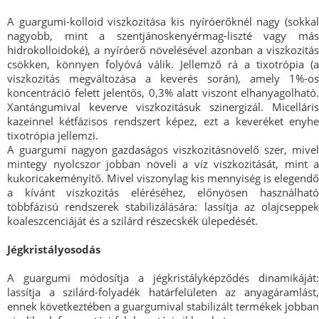
A guargumi-kolloid viszkozitása kis nyíróerőknél nagy (sokkal
nagyobb, mint a szentjánoskenyérmag-liszté vagy más
hidrokolloidoké), a nyíróerő növelésével azonban a viszkozitás
csökken, könnyen folyóvá válik. Jellemző rá a tixotrópia (a
viszkozitás megváltozása a keverés során), amely 1%-os
koncentráció felett jelentős, 0,3% alatt viszont elhanyagolható.
Xantángumival keverve viszkozitásuk szinergizál. Micelláris
kazeinnel kétfázisos rendszert képez, ezt a keveréket enyhe
tixotrópia jellemzi.
A guargumi nagyon gazdaságos viszkozitásnövelő szer, mivel
mintegy nyolcszor jobban növeli a víz viszkozitását, mint a
kukoricakeményítő. Mivel viszonylag kis mennyiség is elegendő
a kívánt viszkozitás eléréséhez, előnyösen használható
többfázisú rendszerek stabilizálására: lassítja az olajcseppek
koaleszcenciáját és a szilárd részecskék ülepedését.
Jégkristályosodás
A guargumi módosítja a jégkristályképződés dinamikáját:
lassítja a szilárd-folyadék határfelületen az anyagáramlást,
ennek következtében a guargumival stabilizált termékek jobban