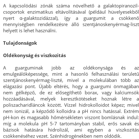
A kapcsolódási zónák száma növelhető a galaktopiranozil-
csoportok enzimatikus eltávolításával (például hüvelyesekből
nyert α-galaktozidázzal), így a guargumit a csökkenő
mennyiségben rendelkezésre álló szentjánoskenyérmag-liszt
helyett is lehet használni.
Tulajdonságok
Oldékonyság és viszkozitás
A guarguminak jobb az oldékonysága és az
emulgeálóképessége, mint a hasonló felhasználási területű
szentjánoskenyérmag-liszté, mivel a molekulában több az
elágazási pont. Újabb eltérés, hogy a guargumi önmagában
nem gélképző, de ez elősegíthető borax, vagy kalciumsók
hozzáadásával, melyek keresztkötéseket hoznak létre a
poliszacharidláncok között. Vízzel hidrokolloidot képez; mivel
nem ionizál, a képződő kolloidra a pH nincs hatással. Extrém
pH-kon és magasabb hőmérsékleten viszont bomlásnak indul:
míg a molekula pH 5-7 tartományban stabil, erős savak és
bázisok hatására hidrolizál, ami egyben a viszkozitás
csökkenéséhez vezet. Szénhidrogénekben nem oldódik.