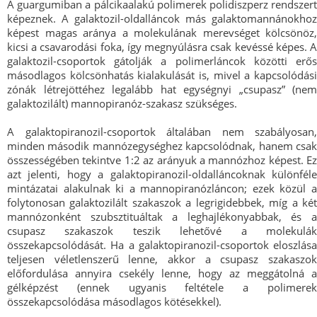
A guargumiban a pálcikaalakú polimerek polidiszperz rendszert
képeznek. A galaktozil-oldalláncok más galaktomannánokhoz
képest magas aránya a molekulának merevséget kölcsönöz,
kicsi a csavarodási foka, így megnyúlásra csak kevéssé képes. A
galaktozil-csoportok gátolják a polimerláncok közötti erős
másodlagos kölcsönhatás kialakulását is, mivel a kapcsolódási
zónák létrejöttéhez legalább hat egységnyi „csupasz” (nem
galaktozilált) mannopiranóz-szakasz szükséges.
A galaktopiranozil-csoportok általában nem szabályosan,
minden második mannózegységhez kapcsolódnak, hanem csak
összességében tekintve 1:2 az arányuk a mannózhoz képest. Ez
azt jelenti, hogy a galaktopiranozil-oldalláncoknak különféle
mintázatai alakulnak ki a mannopiranózláncon; ezek közül a
folytonosan galaktozilált szakaszok a legrigidebbek, míg a két
mannózonként szubsztituáltak a leghajlékonyabbak, és a
csupasz szakaszok teszik lehetővé a molekulák
összekapcsolódását. Ha a galaktopiranozil-csoportok eloszlása
teljesen véletlenszerű lenne, akkor a csupasz szakaszok
előfordulása annyira csekély lenne, hogy az meggátolná a
gélképzést (ennek ugyanis feltétele a polimerek
összekapcsolódása másodlagos kötésekkel).