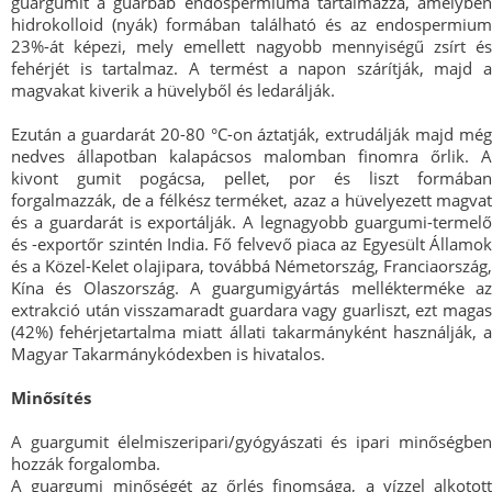
guargumit a guarbab endospermiuma tartalmazza, amelyben
hidrokolloid (nyák) formában található és az endospermium
23%-át képezi, mely emellett nagyobb mennyiségű zsírt és
fehérjét is tartalmaz. A termést a napon szárítják, majd a
magvakat kiverik a hüvelyből és ledarálják.
Ezután a guardarát 20-80 °C-on áztatják, extrudálják majd még
nedves állapotban kalapácsos malomban finomra őrlik. A
kivont gumit pogácsa, pellet, por és liszt formában
forgalmazzák, de a félkész terméket, azaz a hüvelyezett magvat
és a guardarát is exportálják. A legnagyobb guargumi-termelő
és -exportőr szintén India. Fő felvevő piaca az Egyesült Államok
és a Közel-Kelet olajipara, továbbá Németország, Franciaország,
Kína és Olaszország. A guargumigyártás mellékterméke az
extrakció után visszamaradt guardara vagy guarliszt, ezt magas
(42%) fehérjetartalma miatt állati takarmányként használják, a
Magyar Takarmánykódexben is hivatalos.
Minősítés
A guargumit élelmiszeripari/gyógyászati és ipari minőségben
hozzák forgalomba.
A guargumi minőségét az őrlés finomsága, a vízzel alkotott