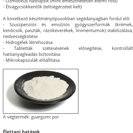
- Ozmotikus hashajtók (mint emészthetetlen élelmi rost)
- Étvágycsökkentők (teltségérzetet kelt)
A következő készítménytípusokban segédanyagban fordul elő:
- Szuszpenziós és emulziós gyógyszerformák (krémek,
kenőcsök, paszták, rázókeverékek, linimentumok) stabilizálása,
nedvességkötése
- Hidrogélek létrehozása
- Tabletták szétesésének elősegítése, kontrollált
hatóanyagleadás biztosítása
- Mikrokapszulák előállítása
A végtermék: guargumi por
Élettani hatások