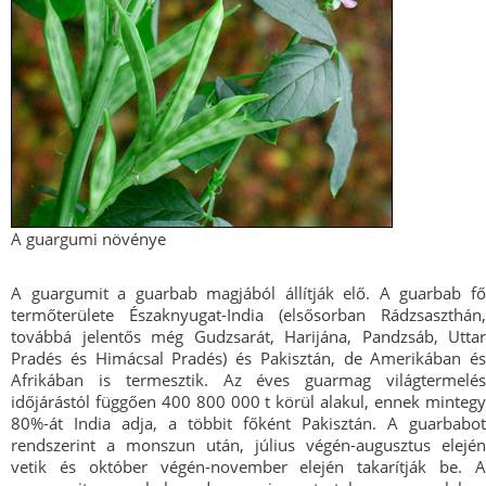
A guargumi növénye
A guargumit a guarbab magjából állítják elő. A guarbab fő
termőterülete Északnyugat-India (elsősorban Rádzsaszthán,
továbbá jelentős még Gudzsarát, Harijána, Pandzsáb, Uttar
Pradés és Himácsal Pradés) és Pakisztán, de Amerikában és
Afrikában is termesztik. Az éves guarmag világtermelés
időjárástól függően 400 800 000 t körül alakul, ennek mintegy
80%-át India adja, a többit főként Pakisztán. A guarbabot
rendszerint a monszun után, július végén-augusztus elején
vetik és október végén-november elején takarítják be. A