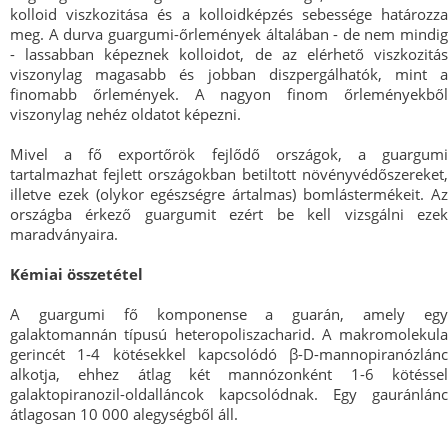
kolloid viszkozitása és a kolloidképzés sebessége határozza
meg. A durva guargumi-őrlemények általában - de nem mindig
- lassabban képeznek kolloidot, de az elérhető viszkozitás
viszonylag magasabb és jobban diszpergálhatók, mint a
finomabb őrlemények. A nagyon finom őrleményekből
viszonylag nehéz oldatot képezni.
Mivel a fő exportőrök fejlődő országok, a guargumi
tartalmazhat fejlett országokban betiltott növényvédőszereket,
illetve ezek (olykor egészségre ártalmas) bomlástermékeit. Az
országba érkező guargumit ezért be kell vizsgálni ezek
maradványaira.
Kémiai összetétel
A guargumi fő komponense a guarán, amely egy
galaktomannán típusú heteropoliszacharid. A makromolekula
gerincét 1-4 kötésekkel kapcsolódó β-D-mannopiranózlánc
alkotja, ehhez átlag két mannózonként 1-6 kötéssel
galaktopiranozil-oldalláncok kapcsolódnak. Egy gauránlánc
átlagosan 10 000 alegységből áll.