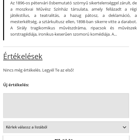
Az 1896-os pétervári ősbemutató szörnyű sikertelenséggel zárult, de
a moszkvai Művész Színház társulata, amely fellázadt a régi
játékstílus, a teatralitás, a hazug pátosz, a deklamáció, a
mesterkéltség, a sztárkultusz ellen, 1898-ban sikerre vitte a darabot.
A Sirály tragikomikus művészdráma, ripacsok és művészek
sorstragédiája, ironikus-keserűen szomorú komédiája. A...
Értékelések
Nincs még értékelés. Legyél Te az első!
Új értékelés: