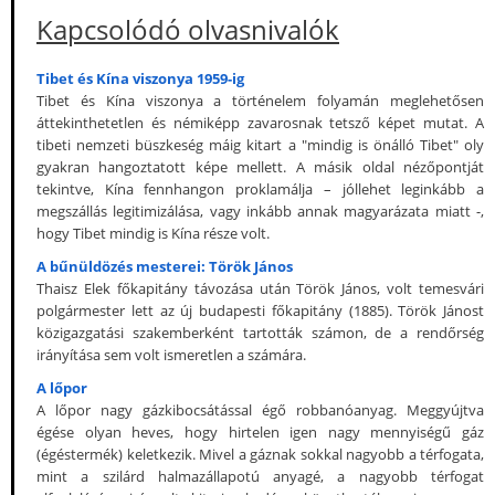
Kapcsolódó olvasnivalók
Tibet és Kína viszonya 1959-ig
Tibet és Kína viszonya a történelem folyamán meglehetősen
áttekinthetetlen és némiképp zavarosnak tetsző képet mutat. A
tibeti nemzeti büszkeség máig kitart a "mindig is önálló Tibet" oly
gyakran hangoztatott képe mellett. A másik oldal nézőpontját
tekintve, Kína fennhangon proklamálja – jóllehet leginkább a
megszállás legitimizálása, vagy inkább annak magyarázata miatt -,
hogy Tibet mindig is Kína része volt.
A bűnüldözés mesterei: Török János
Thaisz Elek főkapitány távozása után Török János, volt temesvári
polgármester lett az új budapesti főkapitány (1885). Török Jánost
közigazgatási szakemberként tartották számon, de a rendőrség
irányítása sem volt ismeretlen a számára.
A lőpor
A lőpor nagy gázkibocsátással égő robbanóanyag. Meggyújtva
égése olyan heves, hogy hirtelen igen nagy mennyiségű gáz
(égéstermék) keletkezik. Mivel a gáznak sokkal nagyobb a térfogata,
mint a szilárd halmazállapotú anyagé, a nagyobb térfogat