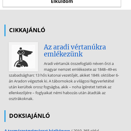
CIKKAJÁNLÓ
Az aradi vértanúkra
emlékezünk
Aradi vértanúk összefoglaló néven őrzi a
magyar nemzet emlékezete az 1848–49-es
szabadságharc 13 hős katonai vezetőjét, akiket 1849. október 6-
án Aradon végeztek ki. A tábornokok a világosi fegyverletétel
után kerültek orosz fogságba, akik – noha ígéretet tettek az
ellenkezőjére – foglyaikat némi habozás után átadták az
osztrákoknak.
DOKSIAJÁNLÓ
A természetgyógyászat kézikönyve
/ 2010, 365 oldal