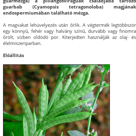
guarmézga) a pillangósvirágúak családjába tartozó
guarbab (Cyamopsis tetragonoloba) magjának
endospermiumában található mézga.
A magvakat lehüvelyezés után őrlik. A végtermék legtöbbször
egy könnyű, fehér vagy halvány színű, durvább vagy finomra
őrölt, vízben oldódó por. Kiterjedten használják az olaj- és
élelmiszeriparban.
Előállítás