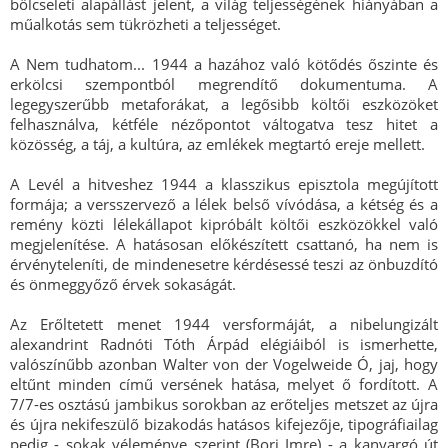
bölcseleti alapállást jelent, a világ teljességének hiányában a
műalkotás sem tükrözheti a teljességet.
A Nem tudhatom... 1944 a hazához való kötődés őszinte és
erkölcsi szempontból megrendítő dokumentuma. A
legegyszerűbb metaforákat, a legősibb költői eszközöket
felhasználva, kétféle nézőpontot váltogatva tesz hitet a
közösség, a táj, a kultúra, az emlékek megtartó ereje mellett.
A Levél a hitveshez 1944 a klasszikus episztola megújított
formája; a versszervező a lélek belső vívódása, a kétség és a
remény közti lélekállapot kipróbált költői eszközökkel való
megjelenítése. A hatásosan előkészített csattanó, ha nem is
érvényteleníti, de mindenesetre kérdésessé teszi az önbuzdító
és önmeggyőző érvek sokaságát.
Az Erőltetett menet 1944 versformáját, a nibelungizált
alexandrint Radnóti Tóth Árpád elégiáiból is ismerhette,
valószínűbb azonban Walter von der Vogelweide Ó, jaj, hogy
eltűnt minden című versének hatása, melyet ő fordított. A
7/7-es osztású jambikus sorokban az erőteljes metszet az újra
és újra nekifeszülő bizakodás hatásos kifejezője, tipográfiailag
pedig - sokak véleménye szerint (Bori Imre) - a kanyargó út