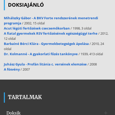
DOKSIAJÁNLÓ
Mihálszky Gábor - A BKV Forte rendszerének menetrendi
programja
/ 2002, 15 oldal
Acut légúti fertőzések csecsemőkorban
/ 1998, 3 oldal
A fiatal gyermekek RSV fertőzésének egészségügyi terhe
/ 2012,
12 oldal
Barbainé Bérci Klára - Gyermekbetegségek ápolása
/ 2010, 24
oldal
Dr. Kolmanné - A gyakorlati főzés tankönyve
/ 1939, 413 oldal
Juhász Gyula - Profán litánia c. versének elemzése
/ 2008
A fösvény
/ 2007
TARTALMAK
Doksik