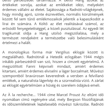
belső párbeszédét tartalmazza. A belső Hang azokat az
értékeket sorolja, azokat az emlékeket idézi, melyekért
érdemes vállalni az életet. Sajátossága a Radnóti-világképnek,
hogy mindig apró, szinte észrevétlen, normális körülmények
között fel sem tűnő emlékmozaikok jelentik a kapaszkodót a
lírai én számára. A Költő az élet realitásával számol, az
erősödő fenyegetettséggel, a közeli pusztulással. Az egyedi lét
tragikumát oldja a Hang utolsó megszólalása, mely a
természet rendjeként a természetbe való belesimulásként
értelmezi a halált.
A monologikus forma már Vergilius eklogái között is
megtalálható. Radnótinál a Hetedik eclogában 1944 mégis
inkább párbeszédről van szó, hiszen a címzett egyértelmű. A
megszólított Fanni képviseli mindazt, amiért érdemes
kitartani, amiért érdemes elviselni a láger borzalmait. Művészi
szempontból bravúrosan keverednek a versben a felvillanó
emlékek, a naturalista lágerkép és a szürrealista vízió. A zárlat
az eklogát egyértelműen a hűség és szerelem ódájává emeli.
Az À la recherche... 1944 címe Marcel Proust Az eltűnt idő
nyomában című regényére utal, mely Bergson filozófiájának
és időszemléletének legteljesebb művészi tükrözője. Radnóti