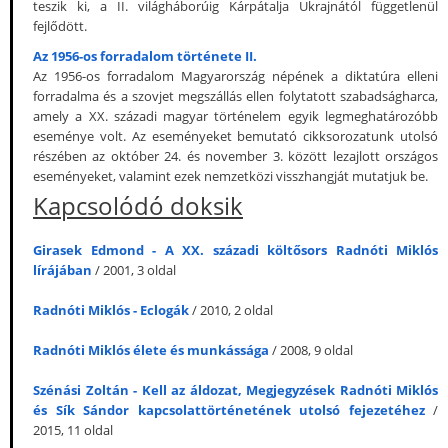
teszik ki, a II. világháborúig Kárpátalja Ukrajnától függetlenül
fejlődött.
Az 1956-os forradalom története II.
Az 1956-os forradalom Magyarország népének a diktatúra elleni
forradalma és a szovjet megszállás ellen folytatott szabadságharca,
amely a XX. századi magyar történelem egyik legmeghatározóbb
eseménye volt. Az eseményeket bemutató cikksorozatunk utolsó
részében az október 24. és november 3. között lezajlott országos
eseményeket, valamint ezek nemzetközi visszhangját mutatjuk be.
Kapcsolódó doksik
Girasek Edmond - A XX. századi költősors Radnóti Miklós
lírájában
/ 2001, 3 oldal
Radnóti Miklós - Eclogák
/ 2010, 2 oldal
Radnóti Miklós élete és munkássága
/ 2008, 9 oldal
Szénási Zoltán - Kell az áldozat, Megjegyzések Radnóti Miklós
és Sík Sándor kapcsolattörténetének utolsó fejezetéhez
/
2015, 11 oldal