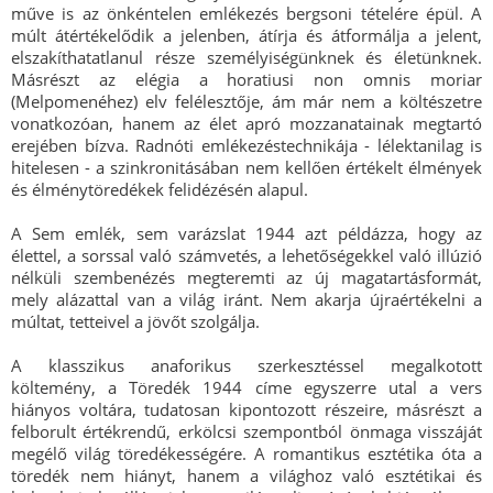
műve is az önkéntelen emlékezés bergsoni tételére épül. A
múlt átértékelődik a jelenben, átírja és átformálja a jelent,
elszakíthatatlanul része személyiségünknek és életünknek.
Másrészt az elégia a horatiusi non omnis moriar
(Melpomenéhez) elv felélesztője, ám már nem a költészetre
vonatkozóan, hanem az élet apró mozzanatainak megtartó
erejében bízva. Radnóti emlékezéstechnikája - lélektanilag is
hitelesen - a szinkronitásában nem kellően értékelt élmények
és élménytöredékek felidézésén alapul.
A Sem emlék, sem varázslat 1944 azt példázza, hogy az
élettel, a sorssal való számvetés, a lehetőségekkel való illúzió
nélküli szembenézés megteremti az új magatartásformát,
mely alázattal van a világ iránt. Nem akarja újraértékelni a
múltat, tetteivel a jövőt szolgálja.
A klasszikus anaforikus szerkesztéssel megalkotott
költemény, a Töredék 1944 címe egyszerre utal a vers
hiányos voltára, tudatosan kipontozott részeire, másrészt a
felborult értékrendű, erkölcsi szempontból önmaga visszáját
megélő világ töredékességére. A romantikus esztétika óta a
töredék nem hiányt, hanem a világhoz való esztétikai és