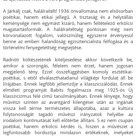
A Járkálj csak, halálraítélt! 1936 önvallomása nem elsősorban
poétikai, hanem etikai jellegű. A tisztaság és a helytállás
keménysége nem egymást kizáró, hanem feltételező erkölcsi
magatartásformák. A halálraítéltség pontosan még nem
körvonalazott fogalom, valószínűleg egyszerre érvényesül
benne az emberi halandóság egzisztencialista felfogása és a
történelmi fenyegetettség megsejtése.
Radnóti költészetének kiteljesedése akkor következik be,
amikor a szorongás, félelem nem érzet, hanem jogosan
megjelenő tény. Ezzel összefüggésben komoly esztétikai-
poétikai, s ettől elválaszthatatlanul világképi fordulat áll be
lírájában. Ennek legfőbb jellemzője a klasszicizálódás. Ennek
elméleti programját Babits fogalmazza meg 1925-ös Új
klasszicizmus felé című tanulmányában. Ennek lényege, hogy
művészi szinten az avantgárd kilengései után az ingának
vissza kell térnie természetes állapotába, azaz a kultúra
folytonosságát tagadó művészi irányzatok helyébe az
irodalom kontinuitását kell előtérbe állítani. S ez nem csupán
poétikai, hanem erkölcsi kérdés is, hiszen a művészet a
legfontosabb hordozója mindazon értékeknek, melyeket