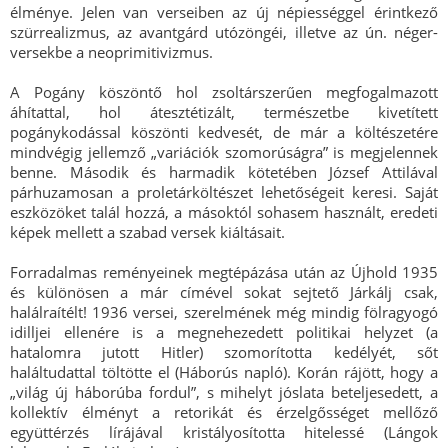
élménye. Jelen van verseiben az új népiességgel érintkező
szürrealizmus, az avantgárd utózöngéi, illetve az ún. néger-
versekbe a neoprimitivizmus.
A Pogány köszöntő hol zsoltárszerűen megfogalmazott
áhítattal, hol átesztétizált, természetbe kivetített
pogánykodással köszönti kedvesét, de már a költészetére
mindvégig jellemző „variációk szomorúságra” is megjelennek
benne. Második és harmadik kötetében József Attilával
párhuzamosan a proletárköltészet lehetőségeit keresi. Saját
eszközöket talál hozzá, a másoktól sohasem használt, eredeti
képek mellett a szabad versek kiáltásait.
Forradalmas reményeinek megtépázása után az Újhold 1935
és különösen a már címével sokat sejtető Járkálj csak,
halálraítélt! 1936 versei, szerelmének még mindig fölragyogó
idilljei ellenére is a megnehezedett politikai helyzet (a
hatalomra jutott Hitler) szomorította kedélyét, sőt
haláltudattal töltötte el (Háborús napló). Korán rájött, hogy a
„világ új háborúba fordul”, s mihelyt jóslata beteljesedett, a
kollektív élményt a retorikát és érzelgősséget mellőző
együttérzés lírájával kristályosította hitelessé (Lángok