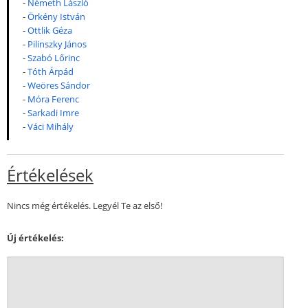
-
Németh László
-
Örkény István
-
Ottlik Géza
-
Pilinszky János
-
Szabó Lőrinc
-
Tóth Árpád
-
Weöres Sándor
-
Móra Ferenc
-
Sarkadi Imre
-
Váci Mihály
Értékelések
Nincs még értékelés. Legyél Te az első!
Új értékelés: