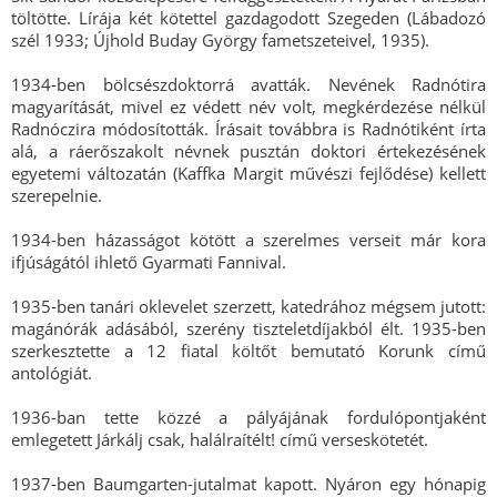
töltötte. Lírája két kötettel gazdagodott Szegeden (Lábadozó
szél 1933; Újhold Buday György fametszeteivel, 1935).
1934-ben bölcsészdoktorrá avatták. Nevének Radnótira
magyarítását, mivel ez védett név volt, megkérdezése nélkül
Radnóczira módosították. Írásait továbbra is Radnótiként írta
alá, a ráerőszakolt névnek pusztán doktori értekezésének
egyetemi változatán (Kaffka Margit művészi fejlődése) kellett
szerepelnie.
1934-ben házasságot kötött a szerelmes verseit már kora
ifjúságától ihlető Gyarmati Fannival.
1935-ben tanári oklevelet szerzett, katedrához mégsem jutott:
magánórák adásából, szerény tiszteletdíjakból élt. 1935-ben
szerkesztette a 12 fiatal költőt bemutató Korunk című
antológiát.
1936-ban tette közzé a pályájának fordulópontjaként
emlegetett Járkálj csak, halálraítélt! című verseskötetét.
1937-ben Baumgarten-jutalmat kapott. Nyáron egy hónapig