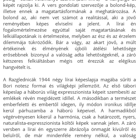
képét rajzolja ki. A vers gondolati szervezője a bolond-kép,
illetve ennek a magatartásformának a meghatározása. A
bolond az, aki nem vet számot a realitással, aki a jövő
reményében képes elviselni a jelent. A lírai én
fogalomértelmezése egyúttal saját magatartásának és
lelkiállapotának is értelmezése, melyben az ész és az érzelem
dilemmája tükröződik. Bár a vágy, az akart jövő, a múlt
értékeinek és élményének újbóli átélési lehetősége
erősebbnek bizonyul a valóság adta lehetőségeknél, a záró
kétszeres felkiáltásban mégis ott érezzük az elégikus
hangvételt is.
A Razglednicák 1944 négy lírai képeslapja magába sűríti a
Bori notesz formai és világképi jellemzőit. Az első tábori
képeslap a háborús világ expresszionista képeit szembesíti az
emlékek révén megidézett idillel. A másodikban a természet
emberfeletti és embertől idegen, ily módon ironikus idillje
kerül párhuzamba a háború képeivel. A harmadikból
végérvényesen kikerül a harmónia, csak a határozott, nyers,
naturalista-expresszionista költői képek vannak jelen. A záró
versben a lírai én egyszerre ábrázolja önmagát kívülről és
belülről, de már mindenféle remény nélkül, a valóság