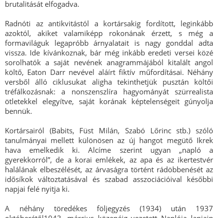
brutalitását elfogadva.
Radnóti az antikvitástól a kortársakig fordított, leginkább
azoktól, akiket valamiképp rokonának érzett, s még a
formaviláguk legapróbb árnyalatait is nagy gonddal adta
vissza. Ide kívánkoznak, bár még inkább eredeti versei közé
sorolhatók a saját nevének anagrammájából kitalált angol
költő, Eaton Darr nevével aláírt fiktív műfordításai. Néhány
versből álló ciklusukat aligha tekinthetjük pusztán költői
tréfálkozásnak: a nonszenszlíra hagyományát szürrealista
ötletekkel elegyítve, saját korának képtelenségeit gúnyolja
bennük.
Kortársairól (Babits, Füst Milán, Szabó Lőrinc stb.) szóló
tanulmányai mellett különösen az új hangot megütő Ikrek
hava emelkedik ki. Alcíme szerint ugyan „napló a
gyerekkorról”, de a korai emlékek, az apa és az ikertestvér
halálának elbeszélését, az árvaságra történt rádöbbenését az
idősíkok változtatásával és szabad asszociációival későbbi
napjai felé nyitja ki.
A néhány töredékes följegyzés (1934) után 1937