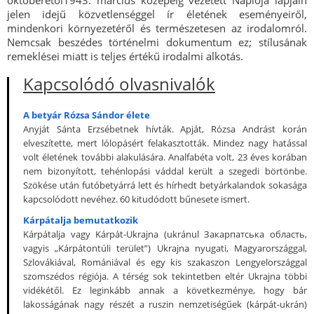
októberétől1943. március közepéig vezetett Naplója lapjain
jelen idejű közvetlenséggel ír életének eseményeiről,
mindenkori környezetéről és természetesen az irodalomról.
Nemcsak beszédes történelmi dokumentum ez; stílusának
remeklései miatt is teljes értékű irodalmi alkotás.
Kapcsolódó olvasnivalók
A betyár Rózsa Sándor élete
Anyját Sánta Erzsébetnek hívták. Apját, Rózsa Andrást korán
elveszítette, mert lólopásért felakasztották. Mindez nagy hatással
volt életének további alakulására. Analfabéta volt, 23 éves korában
nem bizonyított, tehénlopási váddal került a szegedi börtönbe.
Szökése után futóbetyárrá lett és hírhedt betyárkalandok sokasága
kapcsolódott nevéhez. 60 kitudódott bűnesete ismert.
Kárpátalja bemutatkozik
Kárpátalja vagy Kárpát-Ukrajna (ukránul Закарпатська область,
vagyis „Kárpátontúli terület”) Ukrajna nyugati, Magyarországgal,
Szlovákiával, Romániával és egy kis szakaszon Lengyelországgal
szomszédos régiója. A térség sok tekintetben eltér Ukrajna többi
vidékétől. Ez leginkább annak a következménye, hogy bár
lakosságának nagy részét a ruszin nemzetiségűek (kárpát-ukrán)