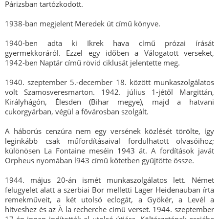
Párizsban tartózkodott.
1938-ban megjelent Meredek út című könyve.
1940-ben adta ki Ikrek hava című prózai írását
gyermekkoráról. Ezzel egy időben a Válogatott verseket,
1942-ben Naptár című rövid ciklusát jelentette meg.
1940. szeptember 5.-december 18. között munkaszolgálatos
volt Szamosveresmarton. 1942. július 1-jétől Margittán,
Királyhágón, Élesden (Bihar megye), majd a hatvani
cukorgyárban, végül a fővárosban szolgált.
A háborús cenzúra nem egy versének közlését törölte, így
leginkább csak műfordításaival fordulhatott olvasóihoz;
különösen La Fontaine meséin 1943 át. A fordítások javát
Orpheus nyomában l943 című kötetben gyűjtötte össze.
1944. május 20-án ismét munkaszolgálatos lett. Német
felügyelet alatt a szerbiai Bor melletti Lager Heidenauban írta
remekműveit, a két utolsó eclogát, a Gyökér, a Levél a
hitveshez és az À la recherche című verset. 1944. szeptember