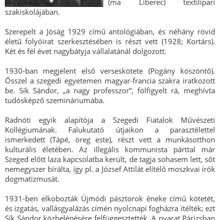
(ma Liberec) textilipari
szakiskolájában.
Szerepelt a Jóság 1929 című antológiában, és néhány rövid
életű folyóirat szerkesztésében is részt vett (1928; Kortárs).
Két és fél évet nagybátyja vállalatánál dolgozott.
1930-ban megjelent első verseskötete (Pogány köszöntő).
Ősszel a szegedi egyetemen magyar-francia szakra iratkozott
be. Sík Sándor, „a nagy professzor”, fölfigyelt rá, meghívta
tudósképző szemináriumába.
Radnóti egyik alapítója a Szegedi Fiatalok Művészeti
Kollégiumának. Falukutató útjaikon a parasztélettel
ismerkedett (Tápé, öreg este), részt vett a munkásotthon
kulturális életében. Az illegális kommunista párttal már
Szeged előtt laza kapcsolatba került, de tagja sohasem lett, sőt
nemegyszer bírálta, így pl. a József Attilát elítélő moszkvai írók
dogmatizmusát.
1931-ben elkobozták Újmódi pásztorok éneke című kötetét,
és izgatás, vallásgyalázás címén nyolcnapi fogházra ítélték; ezt
Sík Sándor közbelépésére felfüggesztették. A nyarat Párizsban