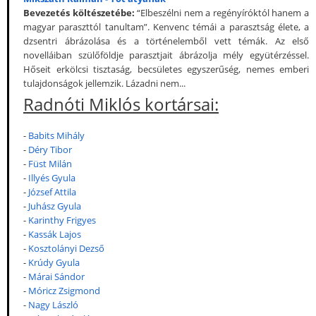
Bevezetés költészetébe:
“Elbeszélni nem a regényíróktól hanem a
magyar paraszttól tanultam”. Kenvenc témái a parasztság élete, a
dzsentri ábrázolása és a történelemből vett témák. Az első
novelláiban szülőföldje parasztjait ábrázolja mély együtérzéssel.
Hőseit erkölcsi tisztaság, becsületes egyszerűség, nemes emberi
tulajdonságok jellemzik. Lázadni nem...
Radnóti Miklós kortársai:
-
Babits Mihály
-
Déry Tibor
-
Füst Milán
-
Illyés Gyula
-
József Attila
-
Juhász Gyula
-
Karinthy Frigyes
-
Kassák Lajos
-
Kosztolányi Dezső
-
Krúdy Gyula
-
Márai Sándor
-
Móricz Zsigmond
-
Nagy László