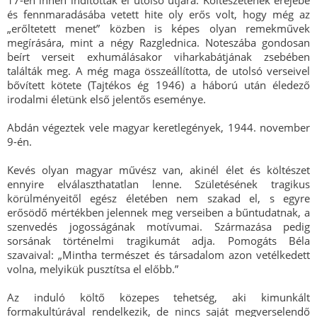
17-én innen indították el utolsó útjára. Költészetének erejébe
és fennmaradásába vetett hite oly erős volt, hogy még az
„erőltetett menet” közben is képes olyan remekművek
megírására, mint a négy Razglednica. Noteszába gondosan
beírt verseit exhumálásakor viharkabátjának zsebében
találták meg. A még maga összeállította, de utolsó verseivel
bővített kötete (Tajtékos ég 1946) a háború után éledező
irodalmi életünk első jelentős eseménye.
Abdán végeztek vele magyar keretlegények, 1944. november
9-én.
Kevés olyan magyar művész van, akinél élet és költészet
ennyire elválaszthatatlan lenne. Születésének tragikus
körülményeitől egész életében nem szakad el, s egyre
erősödő mértékben jelennek meg verseiben a bűntudatnak, a
szenvedés jogosságának motívumai. Származása pedig
sorsának történelmi tragikumát adja. Pomogáts Béla
szavaival: „Mintha természet és társadalom azon vetélkedett
volna, melyikük pusztítsa el előbb.”
Az induló költő közepes tehetség, aki kimunkált
formakultúrával rendelkezik, de nincs saját megverselendő