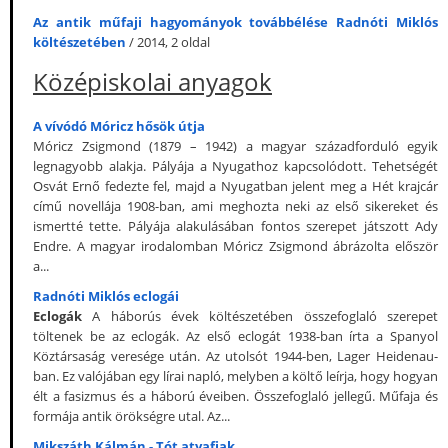
Az antik műfaji hagyományok továbbélése Radnóti Miklós
költészetében
/ 2014, 2 oldal
Középiskolai anyagok
A vívódó Móricz hősök útja
Móricz Zsigmond (1879 – 1942) a magyar századforduló egyik
legnagyobb alakja. Pályája a Nyugathoz kapcsolódott. Tehetségét
Osvát Ernő fedezte fel, majd a Nyugatban jelent meg a Hét krajcár
című novellája 1908-ban, ami meghozta neki az első sikereket és
ismertté tette. Pályája alakulásában fontos szerepet játszott Ady
Endre. A magyar irodalomban Móricz Zsigmond ábrázolta először
a...
Radnóti Miklós eclogái
Eclogák
A háborús évek költészetében összefoglaló szerepet
töltenek be az eclogák. Az első eclogát 1938-ban írta a Spanyol
Köztársaság veresége után. Az utolsót 1944-ben, Lager Heidenau-
ban. Ez valójában egy lírai napló, melyben a költő leírja, hogy hogyan
élt a fasizmus és a háború éveiben. Összefoglaló jellegű. Műfaja és
formája antik örökségre utal. Az...
Mikszáth Kálmán - Tót atyafiak