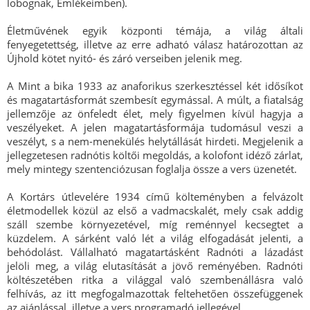
lobognak, Emlékeimben).
Életművének egyik központi témája, a világ általi
fenyegetettség, illetve az erre adható válasz határozottan az
Újhold kötet nyitó- és záró verseiben jelenik meg.
A Mint a bika 1933 az anaforikus szerkesztéssel két idősíkot
és magatartásformát szembesít egymással. A múlt, a fiatalság
jellemzője az önfeledt élet, mely figyelmen kívül hagyja a
veszélyeket. A jelen magatartásformája tudomásul veszi a
veszélyt, s a nem-menekülés helytállását hirdeti. Megjelenik a
jellegzetesen radnótis költői megoldás, a kolofont idéző zárlat,
mely mintegy szentenciózusan foglalja össze a vers üzenetét.
A Kortárs útlevelére 1934 című költeményben a felvázolt
életmodellek közül az első a vadmacskalét, mely csak addig
száll szembe környezetével, míg reménnyel kecsegtet a
küzdelem. A sárként való lét a világ elfogadását jelenti, a
behódolást. Vállalható magatartásként Radnóti a lázadást
jelöli meg, a világ elutasítását a jövő reményében. Radnóti
költészetében ritka a világgal való szembenállásra való
felhívás, az itt megfogalmazottak feltehetően összefüggenek
az ajánlással, illetve a vers programadó jellegével.