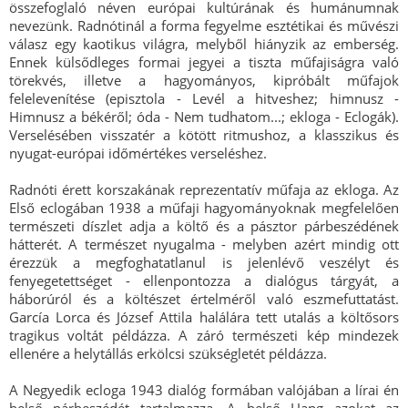
összefoglaló néven európai kultúrának és humánumnak
nevezünk. Radnótinál a forma fegyelme esztétikai és művészi
válasz egy kaotikus világra, melyből hiányzik az emberség.
Ennek külsődleges formai jegyei a tiszta műfajiságra való
törekvés, illetve a hagyományos, kipróbált műfajok
felelevenítése (episztola - Levél a hitveshez; himnusz -
Himnusz a békéről; óda - Nem tudhatom...; ekloga - Eclogák).
Verselésében visszatér a kötött ritmushoz, a klasszikus és
nyugat-európai időmértékes verseléshez.
Radnóti érett korszakának reprezentatív műfaja az ekloga. Az
Első eclogában 1938 a műfaji hagyományoknak megfelelően
természeti díszlet adja a költő és a pásztor párbeszédének
hátterét. A természet nyugalma - melyben azért mindig ott
érezzük a megfoghatatlanul is jelenlévő veszélyt és
fenyegetettséget - ellenpontozza a dialógus tárgyát, a
háborúról és a költészet értelméről való eszmefuttatást.
García Lorca és József Attila halálára tett utalás a költősors
tragikus voltát példázza. A záró természeti kép mindezek
ellenére a helytállás erkölcsi szükségletét példázza.
A Negyedik ecloga 1943 dialóg formában valójában a lírai én