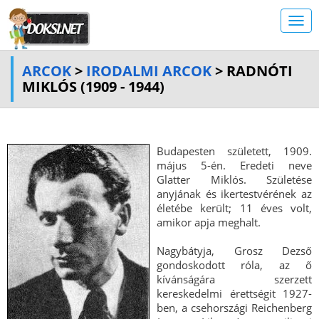
ARCOK
>
IRODALMI ARCOK
> RADNÓTI
MIKLÓS (1909 - 1944)
Budapesten született, 1909.
május 5-én. Eredeti neve
Glatter Miklós. Születése
anyjának és ikertestvérének az
életébe került; 11 éves volt,
amikor apja meghalt.
Nagybátyja, Grosz Dezső
gondoskodott róla, az ő
kívánságára szerzett
kereskedelmi érettségit 1927-
ben, a csehországi Reichenberg