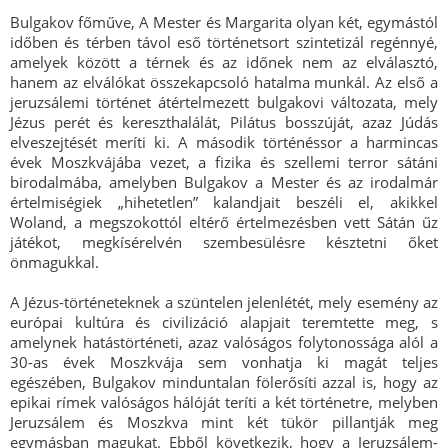
Bulgakov főműve, A Mester és Margarita olyan két, egymástól
időben és térben távol eső történetsort szintetizál regénnyé,
amelyek között a térnek és az időnek nem az elválasztó,
hanem az elválókat összekapcsoló hatalma munkál. Az első a
jeruzsálemi történet átértelmezett bulgakovi változata, mely
Jézus perét és kereszthalálát, Pilátus bosszúját, azaz Júdás
elveszejtését meríti ki. A második történéssor a harmincas
évek Moszkvájába vezet, a fizika és szellemi terror sátáni
birodalmába, amelyben Bulgakov a Mester és az irodalmár
értelmiségiek „hihetetlen” kalandjait beszéli el, akikkel
Woland, a megszokottól eltérő értelmezésben vett Sátán űz
játékot, megkísérelvén szembesülésre késztetni őket
önmagukkal.
A Jézus-történeteknek a szüntelen jelenlétét, mely esemény az
európai kultúra és civilizáció alapjait teremtette meg, s
amelynek hatástörténeti, azaz valóságos folytonossága alól a
30-as évek Moszkvája sem vonhatja ki magát teljes
egészében, Bulgakov minduntalan fölerősíti azzal is, hogy az
epikai rímek valóságos hálóját teríti a két történetre, melyben
Jeruzsálem és Moszkva mint két tükör pillantják meg
egymásban magukat. Ebből következik, hogy a Jeruzsálem-