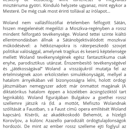
misztériuma gyötri. Kiinduló helyzete ugyanaz, mint egykor a
Mesteré. De még csak most érinti tollával az írólapot...
Woland nem vallásfilozófiai értelemben felfogott Sátán,
hiszen megjelenését megelőzi a Moszkva-regényben a rossz
mindent felforgató tevékenysége. Woland tettei szinte kiáltó
ellentmondásban állnak a Sátánobjektiválódott moszkvai
működésével: a hétköznapokra is ráterpeszkedő szovjet
politikai valósággal, amelynek tragikus és keserű képtelensége
mellett Woland tevékenységének egész fantasztikuma csak
enyhe, parodisztikus utánzat. Énszembesítő tevékenységével
és „játékosságával” Woland a visszájukról mutatja fel az
értelmiségnek azon erkölcstelen simulékonyságát, mellyel a
hatalom árnyékában vél bizonyosságra lelni, holott ördögi
játszmáiban nemegyszer adott már önmattot magának (A
diktatórikus hatalom éppen a közelében ácsingózóktól tart
leginkább). Woland figurájában Bulgakov a goethei rossz
szellemre játszik rá (ld. a mottót, Mefiszto Wolandnak
szólítását a Faustban, s a Faust című opera említését Woland
kapcsán). Kísérői, az akadékoskodó Behemót, a hízelgő
Korovljov, a különc Azazello parodizált ördögtulajdonságok
hordozói. De mint az ember rossz szelleme ejti foglyul az