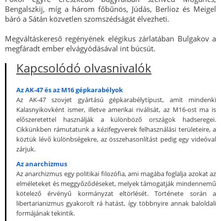
Bengalszkij, míg a három főbűnös, Júdás, Berlioz és Meigel
báró a Sátán közvetlen szomszédságát élvezheti.
Megváltáskereső regényének elégikus zárlatában Bulgakov a
megfáradt ember elvágyódásával int búcsút.
Kapcsolódó olvasnivalók
Az AK-47 és az M16 gépkarabélyok
Az AK-47 szovjet gyártású gépkarabélytípust, amit mindenki
Kalasnyikovként ismer, illetve amerikai riválisát, az M16-ost ma is
előszeretettel használják a különböző országok hadseregei.
Cikkünkben rámutatunk a kézifegyverek felhasználási területeire, a
köztük lévő különbségekre, az összehasonlítást pedig egy videóval
zárjuk.
Az anarchizmus
Az anarchizmus egy politikai filozófia, ami magába foglalja azokat az
elméleteket és meggyőződéseket, melyek támogatják mindennemű
kötelező érvényű kormányzat eltörlését. Története során a
libertarianizmus gyakorolt rá hatást, így többnyire annak baloldali
formájának tekintik.