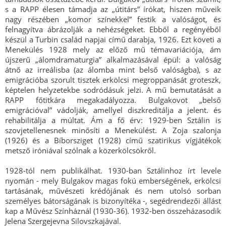
s a RAPP élesen támadja az „útitárs” írókat, hiszen műveik
nagy részében „komor színekkel” festik a valóságot, és
felnagyítva ábrázolják a nehézségeket. Ebből a regényéből
készül a Turbin család napjai című darabja, 1926. Ezt követi a
Menekülés 1928 mely az előző mű témavariációja, ám
újszerű „álomdramaturgia” alkalmazásával épül: a valóság
átnő az irreálisba (az álomba mint belső valóságba), s az
emigrációba szorult tisztek erkölcsi megroppanását groteszk,
képtelen helyzetekbe sodródásuk jelzi. A mű bemutatását a
RAPP főtitkára megakadályozza. Bulgakovot „belső
emigrációval” vádolják, amellyel diszkreditálja a jelent. és
rehabilitálja a múltat. Ám a fő érv: 1929-ben Sztálin is
szovjetellenesnek minősíti a Menekülést. A Zoja szalonja
(1926) és a Bíborsziget (1928) című szatirikus vígjátékok
metsző iróniával szólnak a közerkölcsökről.
1928-tól nem publikálhat. 1930-ban Sztálinhoz írt levele
nyomán - mely Bulgakov magas fokú emberségének, erkölcsi
tartásának, művészeti krédójának és nem utolsó sorban
személyes bátorságának is bizonyítéka -, segédrendezői állást
kap a Művész Színháznál (1930-36). 1932-ben összeházasodik
Jelena Szergejevna Silovszkajával.