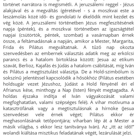
történet narrátora is megismétli. A jeruzsálemi reggel - Jézus
alakjával és a megváltás ígéretével - s a moszkvai este a
leszámolás közé idő- és gondolati ív ékelődik mint kezdet és
vég közé. A jeruzsálemi történetben Jézus megfeszítésének
napja (péntek), és a moszkvai történetben az igazságtétel
napjai (csütörtök, péntek, szombat) a vasárnapban érnek
össze, a feltámadásnak a napján, amikor a Mester, Margarita,
Frida és Pilátus megváltatnak. A tűző nap okozta
szenvedésben az embernek választás adatik meg az erkölcsi
parancs és a hatalom birtoklása között: Jesua az etikum
szavát, Berlioz, Kajafás és Júdás a hatalom csábítását, míg Iván
és Pilátus a megtisztulást választja. De a Hold-szimbólum is
sokszínű jelentéssel kapcsolódik a hősökhöz (Pilátus esetében
holdsugár vezet Jézushoz, Júdást a Hold fényénél éri el
Afrianus kése, minthogy a Nap (Isten) fényét megtagadta. A
holdas éjszaka indítja el Iván vágyakozását valami
megfoghatatlan, valami szépséges felé). A vihar motívuma a
katasztrófának vagy a megtisztulásnak a hírnöke (Jesua
szenvedései vele érnek véget; Pilátus ekkor ér
meghasonlásának tetőpontjára; viharban lép át a Mester a
másik világba, s ekkor lesz tanítványa Iván). Az „itt az idő!”
wolandi kiáltása misztikus feladatának végét, lezárulását jelzi.