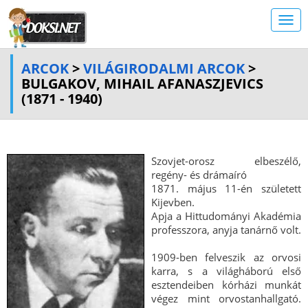
ARCOK
>
VILÁGIRODALMI ARCOK
>
BULGAKOV, MIHAIL AFANASZJEVICS
(1871 - 1940)
Szovjet-orosz elbeszélő,
regény- és drámaíró
1871. május 11-én született
Kijevben.
Apja a Hittudományi Akadémia
professzora, anyja tanárnő volt.
1909-ben felveszik az orvosi
karra, s a világháború első
esztendeiben kórházi munkát
végez mint orvostanhallgató.