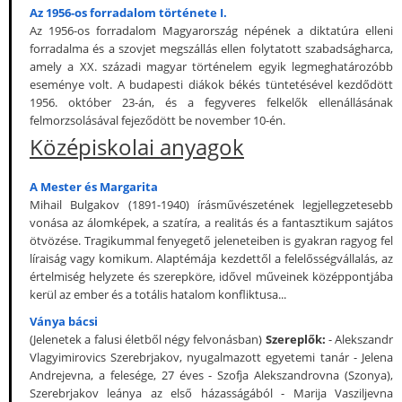
Az 1956-os forradalom története I.
Az 1956-os forradalom Magyarország népének a diktatúra elleni
forradalma és a szovjet megszállás ellen folytatott szabadságharca,
amely a XX. századi magyar történelem egyik legmeghatározóbb
eseménye volt. A budapesti diákok békés tüntetésével kezdődött
1956. október 23-án, és a fegyveres felkelők ellenállásának
felmorzsolásával fejeződött be november 10-én.
Középiskolai anyagok
A Mester és Margarita
Mihail Bulgakov (1891-1940) írásművészetének legjellegzetesebb
vonása az álomképek, a szatíra, a realitás és a fantasztikum sajátos
ötvözése. Tragikummal fenyegető jeleneteiben is gyakran ragyog fel
líraiság vagy komikum. Alaptémája kezdettől a felelősségvállalás, az
értelmiség helyzete és szerepköre, idővel műveinek középpontjába
kerül az ember és a totális hatalom konfliktusa...
Ványa bácsi
(Jelenetek a falusi életből négy felvonásban)
Szereplők:
- Alekszandr
Vlagyimirovics Szerebrjakov, nyugalmazott egyetemi tanár - Jelena
Andrejevna, a felesége, 27 éves - Szofja Alekszandrovna (Szonya),
Szerebrjakov leánya az első házasságából - Marija Vasziljevna