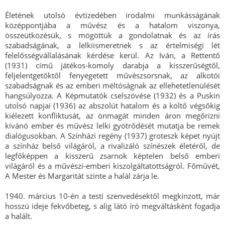
Életének utolsó évtizedében irodalmi munkásságának
középpontjába a művész és a hatalom viszonya,
összeütközésük, s mögöttük a gondolatnak és az írás
szabadságának, a lelkiismeretnek s az értelmiségi lét
felelősségvállalásának kérdése kerül. Az Iván, a Rettentő
(1931) című játékos-komoly darabja a kisszerűségtől,
feljelentgetőktől fenyegetett művészsorsnak, az alkotói
szabadságnak és az emberi méltóságnak az ellehetetlenülését
hangsúlyozza. A Képmutatók cselszövése (1932) és a Puskin
utolsó napjai (1936) az abszolút hatalom és a költő végsőkig
kiélezett konfliktusát, az önmagát minden áron megőrizni
kívánó ember és művész lelki gyötrődését mutatja be remek
dialógusokban. A Színházi regény (1937) groteszk képet nyújt
a színház belső világáról, a rivalizáló színészek életéről, de
legfőképpen a kisszerű zsarnok képtelen belső emberi
világáról és a művészi-emberi kiszolgáltatottságról. Főművét,
A Mester és Margaritát szinte a halál zárja le.
1940. március 10-én a testi szenvedésektől megkínzott, már
hosszú ideje fekvőbeteg, s alig látó író megváltásként fogadja
a halált.