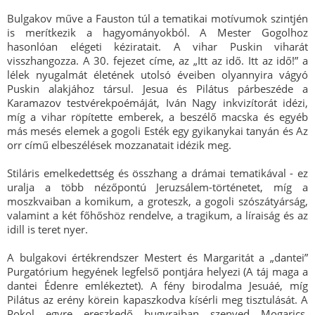
Bulgakov műve a Fauston túl a tematikai motívumok szintjén
is merítkezik a hagyományokból. A Mester Gogolhoz
hasonlóan elégeti kéziratait. A vihar Puskin viharát
visszhangozza. A 30. fejezet címe, az „Itt az idő. Itt az idő!” a
lélek nyugalmát életének utolsó éveiben olyannyira vágyó
Puskin alakjához társul. Jesua és Pilátus párbeszéde a
Karamazov testvérekpoémáját, Iván Nagy inkvizítorát idézi,
míg a vihar röpítette emberek, a beszélő macska és egyéb
más mesés elemek a gogoli Esték egy gyikanykai tanyán és Az
orr című elbeszélések mozzanatait idézik meg.
Stiláris emelkedettség és összhang a drámai tematikával - ez
uralja a több nézőpontú Jeruzsálem-történetet, míg a
moszkvaiban a komikum, a groteszk, a gogoli szószátyárság,
valamint a két főhőshöz rendelve, a tragikum, a líraiság és az
idill is teret nyer.
A bulgakovi értékrendszer Mestert és Margaritát a „dantei”
Purgatórium hegyének legfelső pontjára helyezi (A táj maga a
dantei Édenre emlékeztet). A fény birodalma Jesuáé, míg
Pilátus az erény körein kapaszkodva kísérli meg tisztulását. A
Pokol egyre ereszkedő bugyraiban szenved Mogarics,