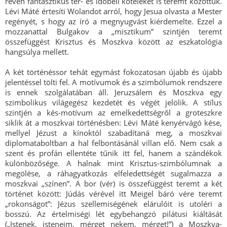
révén fantasztikus tér- és időbeli köteléket is teremt közöttük.
Lévi Máté értesíti Wolandot arról, hogy Jesua olvasta a Mester
regényét, s hogy az író a megnyugvást kiérdemelte. Ezzel a
mozzanattal Bulgakov a „misztikum” szintjén teremt
összefüggést Krisztus és Moszkva között az eszkatológia
hangsúlya mellett.
A két történéssor tehát egymást fokozatosan újabb és újabb
jelentéssel tölti fel. A motívumok és a szimbólumok rendszere
is ennek szolgálatában áll. Jeruzsálem és Moszkva egy
szimbolikus világegész kezdetét és végét jelölik. A stílus
szintjén a kés-motívum az emelkedettségről a groteszkre
siklik át a moszkvai történésben: Lévi Máté kenyérvágó kése,
mellyel Jézust a kínoktól szabadítaná meg, a moszkvai
diplomataboltban a hal felbontásánál villan elő. Nem csak a
szent és profán ellentéte tűnik itt fel, hanem a szándékok
különbözősége. A halnak mint Krisztus-szimbólumnak a
megölése, a ráhagyatkozás elfeledettségét sugalmazza a
moszkvai „színen”. A bor (vér) is összefüggést teremt a két
történet között: Júdás vérével itt Meigel báró vére teremt
„rokonságot”: Jézus szellemiségének elárulóit is utoléri a
bosszú. Az értelmiségi lét egybehangzó pilátusi kiáltását
(„Istenek, isteneim, mérget nekem, mérget!”) a Moszkva-