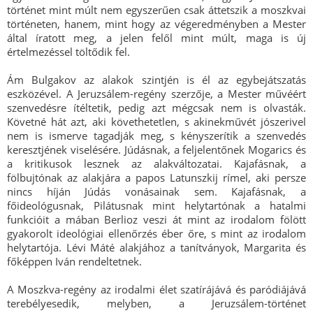
történet mint múlt nem egyszerűen csak áttetszik a moszkvai
történeten, hanem, mint hogy az végeredményben a Mester
által íratott meg, a jelen felől mint múlt, maga is új
értelmezéssel töltődik fel.
Ám Bulgakov az alakok szintjén is él az egybejátszatás
eszközével. A Jeruzsálem-regény szerzője, a Mester művéért
szenvedésre ítéltetik, pedig azt mégcsak nem is olvasták.
Követné hát azt, aki követhetetlen, s akinekművét jószerivel
nem is ismerve tagadják meg, s kényszerítik a szenvedés
keresztjének viselésére. Júdásnak, a feljelentőnek Mogarics és
a kritikusok lesznek az alakváltozatai. Kajafásnak, a
fölbujtónak az alakjára a papos Latunszkij rímel, aki persze
nincs híján Júdás vonásainak sem. Kajafásnak, a
főideológusnak, Pilátusnak mint helytartónak a hatalmi
funkcióit a mában Berlioz veszi át mint az irodalom fölött
gyakorolt ideológiai ellenőrzés éber őre, s mint az irodalom
helytartója. Lévi Máté alakjához a tanítványok, Margarita és
főképpen Iván rendeltetnek.
A Moszkva-regény az irodalmi élet szatírájává és paródiájává
terebélyesedik, melyben, a Jeruzsálem-történet