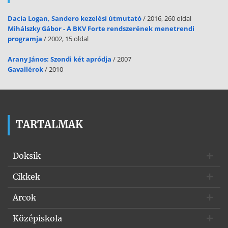
Dacia Logan, Sandero kezelési útmutató
/ 2016, 260 oldal
Mihálszky Gábor - A BKV Forte rendszerének menetrendi
programja
/ 2002, 15 oldal
Arany János: Szondi két apródja
/ 2007
Gavallérok
/ 2010
TARTALMAK
Doksik
Cikkek
Arcok
Középiskola