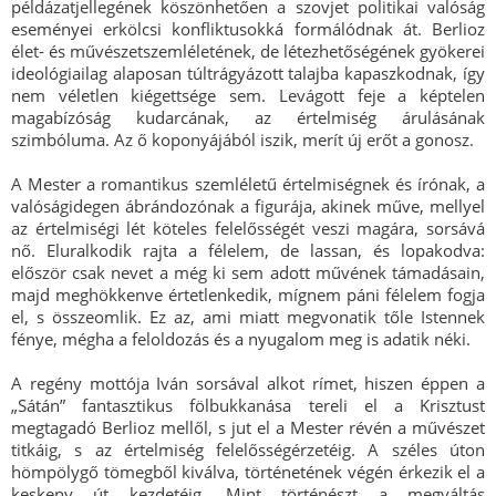
példázatjellegének köszönhetően a szovjet politikai valóság
eseményei erkölcsi konfliktusokká formálódnak át. Berlioz
élet- és művészetszemléletének, de létezhetőségének gyökerei
ideológiailag alaposan túltrágyázott talajba kapaszkodnak, így
nem véletlen kiégettsége sem. Levágott feje a képtelen
magabízóság kudarcának, az értelmiség árulásának
szimbóluma. Az ő koponyájából iszik, merít új erőt a gonosz.
A Mester a romantikus szemléletű értelmiségnek és írónak, a
valóságidegen ábrándozónak a figurája, akinek műve, mellyel
az értelmiségi lét köteles felelősségét veszi magára, sorsává
nő. Eluralkodik rajta a félelem, de lassan, és lopakodva:
először csak nevet a még ki sem adott művének támadásain,
majd meghökkenve értetlenkedik, mígnem páni félelem fogja
el, s összeomlik. Ez az, ami miatt megvonatik tőle Istennek
fénye, mégha a feloldozás és a nyugalom meg is adatik néki.
A regény mottója Iván sorsával alkot rímet, hiszen éppen a
„Sátán” fantasztikus fölbukkanása tereli el a Krisztust
megtagadó Berlioz mellől, s jut el a Mester révén a művészet
titkáig, s az értelmiség felelősségérzetéig. A széles úton
hömpölygő tömegből kiválva, történetének végén érkezik el a
keskeny út kezdetéig. Mint történészt a megváltás