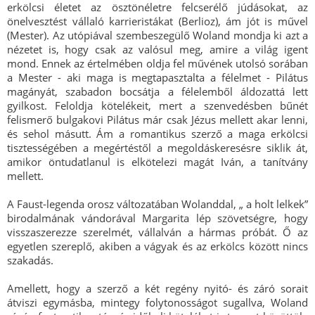
erkölcsi életet az ösztönéletre felcserélő júdásokat, az
önelvesztést vállaló karrieristákat (Berlioz), ám jót is művel
(Mester). Az utópiával szembeszegülő Woland mondja ki azt a
nézetet is, hogy csak az valósul meg, amire a világ igent
mond. Ennek az értelmében oldja fel művének utolsó sorában
a Mester - aki maga is megtapasztalta a félelmet - Pilátus
magányát, szabadon bocsátja a félelemből áldozattá lett
gyilkost. Feloldja kötelékeit, mert a szenvedésben bűnét
felismerő bulgakovi Pilátus már csak Jézus mellett akar lenni,
és sehol másutt. Ám a romantikus szerző a maga erkölcsi
tisztességében a megértéstől a megoldáskeresésre siklik át,
amikor öntudatlanul is elkötelezi magát Iván, a tanítvány
mellett.
A Faust-legenda orosz változatában Wolanddal, „ a holt lelkek”
birodalmának vándorával Margarita lép szövetségre, hogy
visszaszerezze szerelmét, vállalván a hármas próbát. Ő az
egyetlen szereplő, akiben a vágyak és az erkölcs között nincs
szakadás.
Amellett, hogy a szerző a két regény nyitó- és záró sorait
átviszi egymásba, mintegy folytonosságot sugallva, Woland