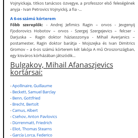
Vojnyickaja, titkos tanácsos özvegye, a professzor első feleségének
anyja - Ivan Petrovics Vojnyickij, a fia -...
A 6-os számú kórterem
Főbb szereplők:
- Andrej Jefimics Ragin – orvos - Jevgenyij
Fjodorovics Hobotov – orvos - Szergej Szergejevics – felcser -
Darjuska – Ragin doktor háziasszonya - Mihail Averjanics –
postamester, Ragin doktor barátja - Mojszejka és Ivan Dimitrics
Gromov – a 6-os számú kórterem két lakója A mű Oroszországban,
egy kisváros kórházában játszódik...
Bulgakov, Mihail Afanaszjevics
kortársai:
-
Apollinaire, Guillaume
-
Beckett, Samuel Barclay
-
Benn, Gottfried
-
Brecht, Bertolt
-
Camus, Albert
-
Csehov, Anton Pavlovics
-
Dürrenmatt, Friedrich
-
Eliot, Thomas Stearns
-
García Lorca, Federico