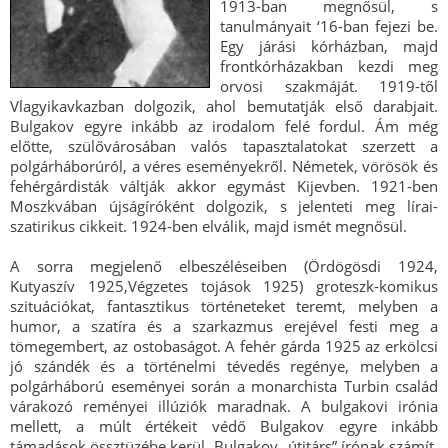
1913-ban megnősül, s
tanulmányait ‘16-ban fejezi be.
Egy járási kórházban, majd
frontkórházakban kezdi meg
orvosi szakmáját. 1919-től
Vlagyikavkazban dolgozik, ahol bemutatják első darabjait.
Bulgakov egyre inkább az irodalom felé fordul. Ám még
előtte, szülővárosában valós tapasztalatokat szerzett a
polgárháborúról, a véres eseményekről. Németek, vörösök és
fehérgárdisták váltják akkor egymást Kijevben. 1921-ben
Moszkvában újságíróként dolgozik, s jelenteti meg lírai-
szatirikus cikkeit. 1924-ben elválik, majd ismét megnősül.
A sorra megjelenő elbeszéléseiben (Ördögösdi 1924,
Kutyaszív 1925,Végzetes tojások 1925) groteszk-komikus
szituációkat, fantasztikus történeteket teremt, melyben a
humor, a szatíra és a szarkazmus erejével festi meg a
tömegembert, az ostobaságot. A fehér gárda 1925 az erkölcsi
jó szándék és a történelmi tévedés regénye, melyben a
polgárháború eseményei során a monarchista Turbin család
várakozó reményei illúziók maradnak. A bulgakovi irónia
mellett, a múlt értékeit védő Bulgakov egyre inkább
támadások össztüzébe kerül. Bulgakov „útitárs” írónak számít,