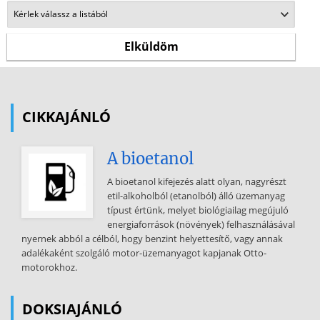
CIKKAJÁNLÓ
A bioetanol
A bioetanol kifejezés alatt olyan, nagyrészt
etil-alkoholból (etanolból) álló üzemanyag
típust értünk, melyet biológiailag megújuló
energiaforrások (növények) felhasználásával
nyernek abból a célból, hogy benzint helyettesítő, vagy annak
adalékaként szolgáló motor-üzemanyagot kapjanak Otto-
motorokhoz.
DOKSIAJÁNLÓ