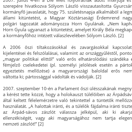
2007. július 4-én a Die Welt folyóiratnak adott interjúja é
szerepére hivatkozva Sólyom László visszautasította Gyurcsá
kormányfő javaslatát, hogy 75. születésnapja alkalmából a le
állami kitüntetést, a Magyar Köztársasági Érdemrend nagy
polgári tagozatát adományozza Horn Gyulának. „Nem kaph
Horn Gyula ugyanazt a kitüntetést, amelyet Király Béla megkapot
a kormányfőhöz intézett válaszlevelében Sólyom László. [2]
A 2006 őszi tiltakozásokkal és zavargásokkal kapcsolat
kijelentései és felszólalásai, valamint az országgyűléstől, pon
„magyar politikai elittől” való erős elhatárolódási szándéka 
fémjelző cselekedetei (pl. személyi jelölések esetén a párto
egyeztetés mellőzése) a magyarországi baloldal erős nemt
váltotta ki; pártossággal vádolták és vádolják. [2]
2007. szeptember 10-én a Parlament őszi ülésszakának megnyi
a kérést tette közzé, hogy a holokauszt túlélőiben az Árpádsáv
által keltett félelemérzetre való tekintettel a tüntetők mellőz
használatát. „A halottak iránti, és a túlélők fájdalma iránti tiszt
az Árpád-sávos zászlót válassza jelképül, aki ki akarja
ellenzékiségét, vagy aki magyarságához nem tartja elege
nemzeti zászlót!” [2]