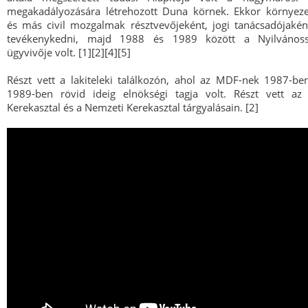
megakadályozására létrehozott Duna körnek. Ekkor környez
és más civil mozgalmak résztvevőjeként, jogi tanácsadójakén
tevékenykedni, majd 1988 és 1989 között a Nyilvános
ügyvivője volt. [1][2][4][5]
Részt vett a lakiteleki találkozón, ahol az MDF-nek 1987-ben
1989-ben rövid ideig elnökségi tagja volt. Részt vett az 
Kerekasztal és a Nemzeti Kerekasztal tárgyalásain. [2]