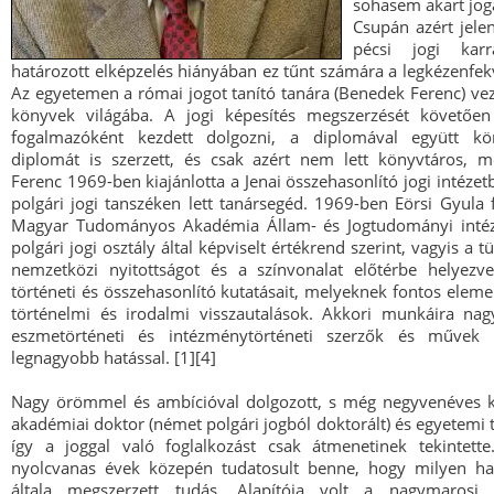
sohasem akart jogá
Csupán azért jelen
pécsi jogi kar
határozott elképzelés hiányában ez tűnt számára a legkézenfe
Az egyetemen a római jogot tanító tanára (Benedek Ferenc) vez
könyvek világába. A jogi képesítés megszerzését követően
fogalmazóként kezdett dolgozni, a diplomával együtt kön
diplomát is szerzett, és csak azért nem lett könyvtáros, 
Ferenc 1969-ben kiajánlotta a Jenai összehasonlító jogi intézet
polgári jogi tanszéken lett tanársegéd. 1969-ben Eörsi Gyula f
Magyar Tudományos Akadémia Állam- és Jogtudományi intéz
polgári jogi osztály által képviselt értékrend szerint, vagyis a t
nemzetközi nyitottságot és a színvonalat előtérbe helyezv
történeti és összehasonlító kutatásait, melyeknek fontos elemei
történelmi és irodalmi visszautalások. Akkori munkáira nag
eszmetörténeti és intézménytörténeti szerzők és művek 
legnagyobb hatással. [1][4]
Nagy örömmel és ambícióval dolgozott, s még negyvenéves k
akadémiai doktor (német polgári jogból doktorált) és egyetemi t
így a joggal való foglalkozást csak átmenetinek tekintett
nyolcvanas évek közepén tudatosult benne, hogy milyen ha
általa megszerzett tudás. Alapítója volt a nagymarosi g