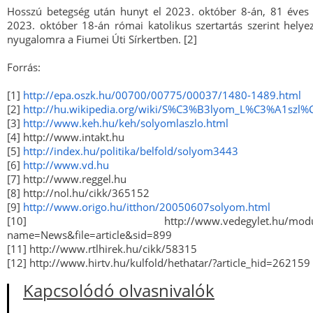
Hosszú betegség után hunyt el 2023. október 8-án, 81 éves
2023. október 18-án római katolikus szertartás szerint helye
nyugalomra a Fiumei Úti Sírkertben. [2]
Forrás:
[1]
http://epa.oszk.hu/00700/00775/00037/1480-1489.html
[2]
http://hu.wikipedia.org/wiki/S%C3%B3lyom_L%C3%A1szl
[3]
http://www.keh.hu/keh/solyomlaszlo.html
[4] http://www.intakt.hu
[5]
http://index.hu/politika/belfold/solyom3443
[6]
http://www.vd.hu
[7] http://www.reggel.hu
[8] http://nol.hu/cikk/365152
[9]
http://www.origo.hu/itthon/20050607solyom.html
[10] http://www.vedegylet.hu/module
name=News&file=article&sid=899
[11] http://www.rtlhirek.hu/cikk/58315
[12] http://www.hirtv.hu/kulfold/hethatar/?article_hid=262159
Kapcsolódó olvasnivalók