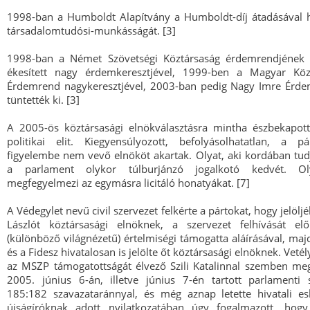
1998-ban a Humboldt Alapítvány a Humboldt-díj átadásával 
társadalomtudósi-munkásságát. [3]
1998-ban a Német Szövetségi Köztársaság érdemrendjének c
ékesített nagy érdemkeresztjével, 1999-ben a Magyar Közt
Érdemrend nagykeresztjével, 2003-ban pedig Nagy Imre Érd
tüntették ki. [3]
A 2005-ös köztársasági elnökválasztásra mintha észbekapot
politikai elit. Kiegyensúlyozott, befolyásolhatatlan, a pá
figyelembe nem vevő elnököt akartak. Olyat, aki kordában tudj
a parlament olykor túlburjánzó jogalkotó kedvét. Ol
megfegyelmezi az egymásra licitáló honatyákat. [7]
A Védegylet nevű civil szervezet felkérte a pártokat, hogy jelöl
Lászlót köztársasági elnöknek, a szervezet felhívását el
(különböző világnézetű) értelmiségi támogatta aláírásával, ma
és a Fidesz hivatalosan is jelölte őt köztársasági elnöknek. Vetél
az MSZP támogatottságát élvező Szili Katalinnal szemben me
2005. június 6-án, illetve június 7-én tartott parlamenti 
185:182 szavazataránnyal, és még aznap letette hivatali es
újságíróknak adott nyilatkozatában úgy fogalmazott, hogy