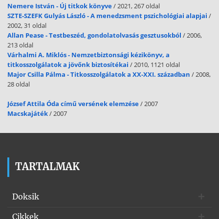
Nemere István - Új titkok könyve
/ 2021, 267 oldal
SZTE-SZEFK Gulyás László - A menedzsment pszichológiai alapjai
/
2002, 31 oldal
Allan Pease - Testbeszéd, gondolatolvasás gesztusokból
/ 2006,
213 oldal
Várhalmi A. Miklós - Nemzetbiztonsági kézikönyv, a
titkosszolgálatok a jövőnk biztosítékai
/ 2010, 1121 oldal
Major Csilla Pálma - Titkosszolgálatok a XX-XXI. században
/ 2008,
28 oldal
József Attila Óda című versének elemzése
/ 2007
Macskajáték
/ 2007
TARTALMAK
Doksik
Cikkek