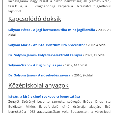
lakosságának nagy részét a ruszin nemzetiségűek (kárpát-ukrán)
teszik ki, a II. világháborúig Kárpátalja Ukrajnától függetlenül
fejlődött.
Kapcsolódó doksik
Sólyom Péter - A jogi hermeneutika mint jogfilozófia
/ 2008, 23
oldal
Sólyom Mária - Az Intel Pentium Pro processzor
/ 2002, 4 oldal
Dr. Sólyom János - Folyadék-elektrolit terápia
/ 2023, 12 oldal
Sólyom-Szabó - A zuglói nyilas per
/ 1967, 147 oldal
Dr. Sólyom János - A növekedés zavarai
/ 2010, 9 oldal
Középiskolai anyagok
István, a király című rockopera bemutatása
Zenéjét Szörényi Levente szerezte, szövegét Bródy János írta
Boldizsár Miklós Ezredforduló című drámája alapján. Első
bemutatója 1983 augusztusában volt, Budapesten, a városligeti