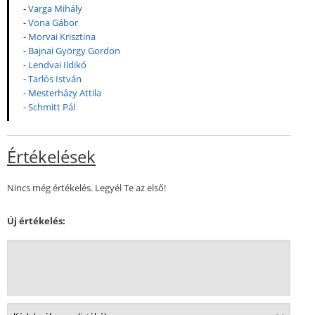
-
Varga Mihály
-
Vona Gábor
-
Morvai Krisztina
-
Bajnai György Gordon
-
Lendvai Ildikó
-
Tarlós István
-
Mesterházy Attila
-
Schmitt Pál
Értékelések
Nincs még értékelés. Legyél Te az első!
Új értékelés: