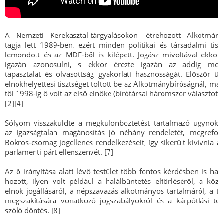
A Nemzeti Kerekasztal-tárgyalásokon létrehozott Alkotmán
tagja lett 1989-ben, ezért minden politikai és társadalmi tis
lemondott és az MDF-ből is kilépett. Jogász mivoltával ekko
igazán azonosulni, s ekkor érezte igazán az addig meg
tapasztalat és olvasottság gyakorlati hasznosságát. Először 
elnökhelyettesi tisztséget töltött be az Alkotmánybíróságnál, m
től 1998-ig ő volt az első elnöke (bírótársai háromszor választo
[2][4]
Sólyom visszaküldte a megkülönböztetést tartalmazó ügynök
az igazságtalan magánosítás jó néhány rendeletét, megref
Bokros-csomag jogellenes rendelkezéseit, így sikerült kivívnia 
parlamenti párt ellenszenvét. [7]
Az ő irányítása alatt lévő testület több fontos kérdésben is ha
hozott, ilyen volt például a halálbüntetés eltörléséről, a köz
elnök jogállásáról, a népszavazás alkotmányos tartalmáról, a 
megszakítására vonatkozó jogszabályokról és a kárpótlási t
szóló döntés. [8]