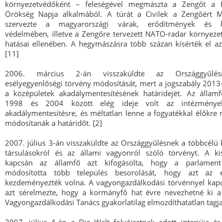
környezetvédőként – feleségével megmászta a Zengőt a Ku
Örökség Napja alkalmából. A túrát a Civilek a Zengőért 
szervezte a magyarországi várak, erődítmények és k
védelmében, illetve a Zengőre tervezett NATO-radar környez
hatásai ellenében. A hegymászásra több százan kísérték el az
[11]
2006. március 2-án visszaküldte az Országgyűlé
esélyegyenlőségi törvény módosítását, mert a jogszabály 2013-i
a középületek akadálymentesítésének határidejét. Az államf
1998 és 2004 között elég ideje volt az intézménye
akadálymentesítésre, és méltatlan lenne a fogyatékkal élőkre 
módosítanák a határidőt. [2]
2007. július 3-án visszaküldte az Országgyűlésnek a többcélú k
társulásokról és az állami vagyonról szóló törvényt. A ki
kapcsán az államfő azt kifogásolta, hogy a parlament
módosította több település besorolását, hogy azt az ér
kezdeményezték volna. A vagyongazdálkodási törvénnyel kap
azt sérelmezte, hogy a kormányfő hat évre nevezhetné ki 
Vagyongazdálkodási Tanács gyakorlatilag elmozdíthatatlan tagjai