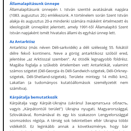
Államalapításunk ünnepe
Államalapításunk ünnepén I. István szentté avatásának napjára
(1083. augusztus 20.) emlékezünk. A történelem során Szent István
alakja és augusztus 20-a mindenki számára másként értelmezett és
ideologizált ünneplést jelentett, amely 1991-től Államalapító Szent
István napjaként ismét hivatalos állami és egyházi ünnep lett.
Az Antarktisz
Antarktisz (más néven Déli-sarkvidék) a déli szélesség 55. fokától
délre fekvő kontinens. Neve a görög antarktikosz szóból ered,
jelentése „az Arktisszal szemben”. Az ötödik legnagyobb földrész.
Magába foglalja a szűkebb értelemben vett Antarktikát, valamint
számos szigetet (Dél-Georgia és Déli-Sandwich-szigetek, Déli-Orkney-
szigetek, Déli-Shetland-szigetek). Területe mintegy 14 millió km2.
Lakatlan (a tudományos kutatóállomások személyzetét nem
számítva).
Kárpátalja bemutatkozik
Kárpátalja vagy Kárpát-Ukrajna (ukránul Закарпатська область,
vagyis „Kárpátontúli terület”) Ukrajna nyugati, Magyarországgal,
Szlovákiával, Romániával és egy kis szakaszon Lengyelországgal
szomszédos régiója. A térség sok tekintetben eltér Ukrajna többi
vidékétől. Ez leginkább annak a következménye, hogy bár