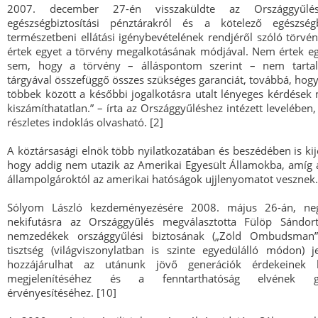
2007. december 27-én visszaküldte az Országgyűlé
egészségbiztosítási pénztárakról és a kötelező egészségb
természetbeni ellátási igénybevételének rendjéről szóló törvé
értek egyet a törvény megalkotásának módjával. Nem értek eg
sem, hogy a törvény – álláspontom szerint – nem tarta
tárgyával összefüggő összes szükséges garanciát, továbbá, hogy
többek között a későbbi jogalkotásra utalt lényeges kérdések m
kiszámíthatatlan.” – írta az Országgyűléshez intézett levelében
részletes indoklás olvasható. [2]
A köztársasági elnök több nyilatkozatában és beszédében is kije
hogy addig nem utazik az Amerikai Egyesült Államokba, amíg
állampolgároktól az amerikai hatóságok ujjlenyomatot vesznek.
Sólyom László kezdeményezésére 2008. május 26-án, neg
nekifutásra az Országgyűlés megválasztotta Fülöp Sándor
nemzedékek országgyűlési biztosának („Zöld Ombudsman”
tisztség (világviszonylatban is szinte egyedülálló módon) j
hozzájárulhat az utánunk jövő generációk érdekeinek 
megjelenítéséhez és a fenntarthatóság elvének gya
érvényesítéséhez. [10]