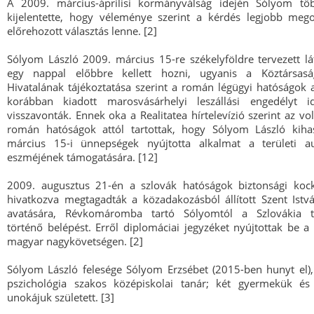
A 2009. március-áprilisi kormányválság idején Sólyom töb
kijelentette, hogy véleménye szerint a kérdés legjobb meg
előrehozott választás lenne. [2]
Sólyom László 2009. március 15-re székelyföldre tervezett lá
egy nappal előbbre kellett hozni, ugyanis a Köztársasá
Hivatalának tájékoztatása szerint a román légügyi hatóságok a
korábban kiadott marosvásárhelyi leszállási engedélyt i
visszavonták. Ennek oka a Realitatea hírtelevízió szerint az vo
román hatóságok attól tartottak, hogy Sólyom László kiha
március 15-i ünnepségek nyújtotta alkalmat a területi a
eszméjének támogatására. [12]
2009. augusztus 21-én a szlovák hatóságok biztonsági koc
hivatkozva megtagadták a közadakozásból állított Szent Istv
avatására, Révkomáromba tartó Sólyomtól a Szlovákia te
történő belépést. Erről diplomáciai jegyzéket nyújtottak be a
magyar nagykövetségen. [2]
Sólyom László felesége Sólyom Erzsébet (2015-ben hunyt el)
pszichológia szakos középiskolai tanár; két gyermekük és
unokájuk született. [3]