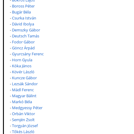
-
Bokros Lajos
-
Boross Péter
-
Bugár Béla
-
Csurka István
-
Dávid Ibolya
-
Demszky Gábor
-
Deutsch Tamás
-
Fodor Gábor
-
Göncz Árpád
-
Gyurcsány Ferenc
-
Horn Gyula
-
Kóka János
-
Kövér László
-
Kuncze Gábor
-
Lezsák Sándor
-
Mádl Ferenc
-
Magyar Bálint
-
Markó Béla
-
Medgyessy Péter
-
Orbán Viktor
-
Semjén Zsolt
-
Torgyán József
-
Tőkés László