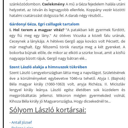
szánkózódombon.
Cselekmény
A mű a Géza fejedelem halála utáni
helyzetet, az István és legnagyobb ellenfele, Koppány vezér közötti
hatalmi csatározást dolgozza fel. A darab négy részből...
Gárdonyi Géza, Egri csillagok tartalom
I. Hol terem a magyar vitéz?
“A patakban két gyermek fürdött,
egy fiú meg egy lány." Az ötéves Vicuska a közeli falu urának,
Ceceynek a lánykája. A hétéves Gergő apja kovács volt Pécsett, de
már meghalt. Egy félszemű török riasztja meg a két gyereket. A
bokorba bújnak előle, de mikor az elköti a szürke lovat, amit a kisfiú
nagyapja bízott rájuk, Gergő nagy bátran elé...
Szent László alakja a himnuszok tükrében
Szent László Lengyelországban látta meg a napvilágot. Születésének
éve a körülményeket egybevetve 1046-ra tehető. Atyja I. (Bajnok)
Béla magyar király (1060-1063) volt, anyja Richéza, II. Miciszláv
lengyel király leánya. László egész életében sok küzdelem és
megpróbáltatás jellemzi. Mikoron méglen gyermekded volnál,
Kihoza Béla király jó Magyarországba, Hogy dicsekednél te...
Sólyom László kortársai:
-
Antall József