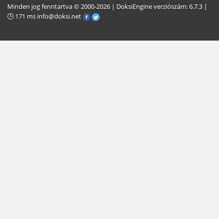
Minden jog fenntartva © 2000-2026 | DoksiEngine verziószám: 6.7.3 |
🕒 171 ms
info@doksi.net