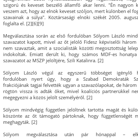
szigorú és keveset beszélő államfő akar lenni. "Én nagyon
veszem azt, hogy az elnök keveset szóljon, mert különben el fog
szavainak a súlya". Köztársasági elnöki székét 2005. augus
foglalta el. [2][6][9]
Megválasztása során az első fordulóban Sólyom László min
szavazatot kapott, mivel az őt jelölő Fidesz képviselői három k
nem szavaztak, amit a szocialisták közötti megosztottság lelep
indokoltak. Emiatt derült ki, hogy számos MDF-es honatya
szavazatot az MSZP jelöltjére, Szili Katalinra. [2]
Sólyom László végül az egyszerű többséget igénylő 
fordulóban nyert úgy, hogy a Szabad Demokraták Sz
frakciójának tagjai felvették ugyan a szavazólapokat, de három 
rögtön vissza is adták őket, mivel koalíciós partnerükkel n
megegyezni a közös jelölt személyéről. [2]
Sólyom mindvégig független jelöltnek tartotta magát és kül
köszönte az őt támogató pártoknak, hogy függetlenségét m
meghagyták. [2]
Sólyom megválasztása után pár hónappal – elköt