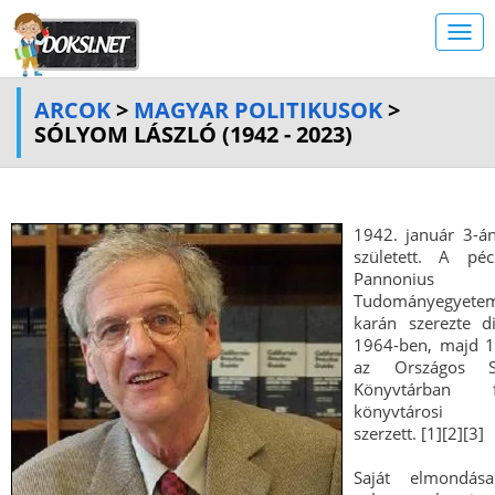
ARCOK
>
MAGYAR POLITIKUSOK
>
SÓLYOM LÁSZLÓ (1942 - 2023)
1942. január 3-án
született. A péc
Pannonius
Tudományegyet
karán szerezte d
1964-ben, majd 1
az Országos Sz
Könyvtárban fe
könyvtárosi ok
szerzett. [1][2][3]
Saját elmondása