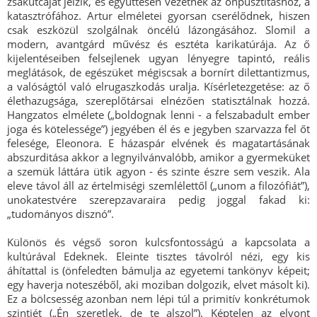
zsákutcáját jelzik, és együttesen vezetnek az önpusztításhoz, a
katasztrófához. Artur elméletei gyorsan cserélődnek, hiszen
csak eszközül szolgálnak öncélú lázongásához. Slomil a
modern, avantgárd művész és esztéta karikatúrája. Az ő
kijelentéseiben felsejlenek ugyan lényegre tapintó, reális
meglátások, de egészüket mégiscsak a bornírt dilettantizmus,
a valóságtól való elrugaszkodás uralja. Kísérletezgetése: az ő
élethazugsága, szereplőtársai elnézően statisztálnak hozzá.
Hangzatos elmélete („boldognak lenni - a felszabadult ember
joga és kötelessége”) jegyében él és e jegyben szarvazza fel őt
felesége, Eleonora. E házaspár elvének és magatartásának
abszurditása akkor a legnyilvánvalóbb, amikor a gyermeküket
a szemük láttára ütik agyon - és szinte észre sem veszik. Ala
eleve távol áll az értelmiségi szemlélettől („unom a filozófiát”),
unokatestvére szerepzavaraira pedig joggal fakad ki:
„tudományos disznó”.
Különös és végső soron kulcsfontosságú a kapcsolata a
kultúrával Edeknek. Eleinte tisztes távolról nézi, egy kis
áhítattal is (önfeledten bámulja az egyetemi tankönyv képeit;
egy haverja noteszéből, aki moziban dolgozik, elvet másolt ki).
Ez a bölcsesség azonban nem lépi túl a primitív konkrétumok
szintjét („Én szeretlek, de te alszol”). Képtelen az elvont