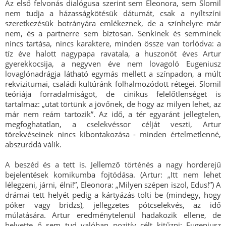
Az első felvonás dialógusa szerint sem Eleonora, sem Slomil
nem tudja a házasságkötésük dátumát, csak a nyíltszíni
szeretkezésük botrányára emlékeznek, de a színhelyre már
nem, és a partnerre sem biztosan. Senkinek és semminek
nincs tartása, nincs karaktere, minden össze van torlódva: a
tíz éve halott nagypapa ravatala, a huszonöt éves Artur
gyerekkocsija, a negyven éve nem lovagoló Eugeniusz
lovaglónadrágja látható egymás mellett a színpadon, a múlt
rekvizitumai, családi kultúránk fölhalmozódott rétegei. Slomil
teóriája forradalmiságot, de cinikus felelőtlenséget is
tartalmaz: „utat törtünk a jövőnek, de hogy az milyen lehet, az
már nem reám tartozik”. Az idő, a tér egyaránt jellegtelen,
megfoghatatlan, a cselekvéssor célját veszti, Artur
törekvéseinek nincs kibontakozása - minden értelmetlenné,
abszurddá válik.
A beszéd és a tett is. Jellemző történés a nagy horderejű
bejelentések komikumba fojtódása. (Artur: „Itt nem lehet
lélegzeni, járni, élni!”, Eleonora: „Milyen szépen iszol, Edus!”) A
drámai tett helyét pedig a kártyázás tölti be (mindegy, hogy
póker vagy bridzs), jellegzetes pótcselekvés, az idő
múlatására. Artur eredménytelenül hadakozik ellene, de
helyette ő sem tud valóban pozitív célt kitűzni: Eugeniusz