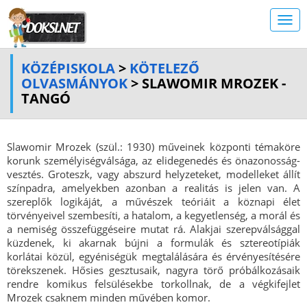
KÖZÉPISKOLA
>
KÖTELEZŐ
OLVASMÁNYOK
> SLAWOMIR MROZEK -
TANGÓ
Slawomir Mrozek (szül.: 1930) műveinek központi témaköre
korunk személyiségválsága, az elidegenedés és önazonosság-
vesztés. Groteszk, vagy abszurd helyzeteket, modelleket állít
színpadra, amelyekben azonban a realitás is jelen van. A
szereplők logikáját, a művészek teóriáit a köznapi élet
törvényeivel szembesíti, a hatalom, a kegyetlenség, a morál és
a nemiség összefüggéseire mutat rá. Alakjai szerepválsággal
küzdenek, ki akarnak bújni a formulák és sztereotípiák
korlátai közül, egyéniségük megtalálására és érvényesítésére
törekszenek. Hősies gesztusaik, nagyra törő próbálkozásaik
rendre komikus felsülésekbe torkollnak, de a végkifejlet
Mrozek csaknem minden művében komor.