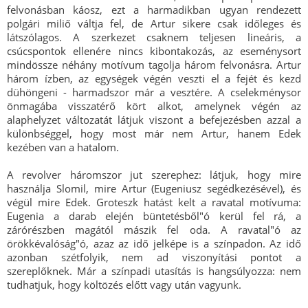
felvonásban káosz, ezt a harmadikban ugyan rendezett
polgári miliő váltja fel, de Artur sikere csak időleges és
látszólagos. A szerkezet csaknem teljesen lineáris, a
csúcspontok ellenére nincs kibontakozás, az eseménysort
mindössze néhány motívum tagolja három felvonásra. Artur
három ízben, az egységek végén veszti el a fejét és kezd
dühöngeni - harmadszor már a vesztére. A cselekménysor
önmagába visszatérő kört alkot, amelynek végén az
alaphelyzet változatát látjuk viszont a befejezésben azzal a
különbséggel, hogy most már nem Artur, hanem Edek
kezében van a hatalom.
A revolver háromszor jut szerephez: látjuk, hogy mire
használja Slomil, mire Artur (Eugeniusz segédkezésével), és
végül mire Edek. Groteszk hatást kelt a ravatal motívuma:
Eugenia a darab elején büntetésből"ó kerül fel rá, a
zárórészben magától mászik fel oda. A ravatal"ó az
örökkévalóság"ó, azaz az idő jelképe is a színpadon. Az idő
azonban szétfolyik, nem ad viszonyítási pontot a
szereplőknek. Már a színpadi utasítás is hangsúlyozza: nem
tudhatjuk, hogy költözés előtt vagy után vagyunk.