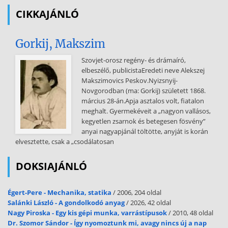
CIKKAJÁNLÓ
Gorkij, Makszim
Szovjet-orosz regény- és drámaíró,
elbeszélő, publicistaEredeti neve Alekszej
Makszimovics Peskov.Nyizsnyij-
Novgorodban (ma: Gorkij) született 1868.
március 28-án.Apja asztalos volt, fiatalon
meghalt. Gyermekéveit a „nagyon vallásos,
kegyetlen zsarnok és betegesen fösvény”
anyai nagyapjánál töltötte, anyját is korán
elvesztette, csak a „csodálatosan
DOKSIAJÁNLÓ
Égert-Pere - Mechanika, statika
/ 2006, 204 oldal
Salánki László - A gondolkodó anyag
/ 2026, 42 oldal
Nagy Piroska - Egy kis gépi munka, varrástípusok
/ 2010, 48 oldal
Dr. Szomor Sándor - Így nyomoztunk mi, avagy nincs új a nap