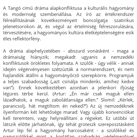
A Tangó című dráma alapkonfliktusa a kulturális hagyomány
és modernség szembenállása. Az író az értékrendszer
félreállításának következményeit boncolgatja szatirikus
jelenetsorokon át, és végül az értelmiség félreszorulására,
térvesztésére, a hagyományos kultúra életképtelenségére esik
éles reflektorfény.
A dráma alaphelyzetében - abszurd vonásként - maga a
drámaiság hiányzik; megakadt ugyanis a nemzedéki
konfliktusok örökletes folyamata. A szülők - úgy vélik - annak
idején végérvényesen szétzúzták a normarendszert, és nem
hajlandók átállni a hagyományőrző szerepkörre. Programjuk
a teljes szabadosság („azt csinálja mindenki, amihez kedve
van”). Ennek következtében azonban a jelenkori ifjúság
légüres térbe kerül. (Artur: „Én már csak maguk ellen
lázadhatok, a maguk zabolátlansága ellen.” Slomil: „Kérlek,
parancsolj, hát megtiltom én neked?”) Az új nemzedéknek
ilyenformán két lehetősége marad: Vagy újabb konvenciókat
kell teremteni, vagy helyreállítani a régieket. Ez utóbbi út
látszik előtte járhatónak, így tehát groteszk szereposztásként
Artur lép fel a hagyomány harcosaként - a szülőkkel és
nagyszülőkkel mint a korlátlan szabadság védelmezőivel