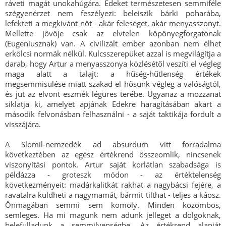
ráveti magát unokahúgára. Edeket természetesen semmiféle
szégyenérzet nem feszélyezi: beleiszik bárki poharába,
lefekteti a megkívánt nőt - akár feleséget, akár menyasszonyt.
Mellette jövője csak az elvtelen köpönyegforgatónak
(Eugeniusznak) van. A civilizált ember azonban nem élhet
erkölcsi normák nélkül. Kulcsszerepüket azzal is megvilágítja a
darab, hogy Artur a menyasszonya közlésétől veszíti el végleg
maga alatt a talajt: a hűség-hűtlenség értékek
megsemmisülése miatt szakad el hősünk végleg a valóságtól,
és jut az elvont eszmék légüres terébe. Ugyanaz a mozzanat
siklatja ki, amelyet apjának Edekre haragításában akart a
második felvonásban felhasználni - a saját taktikája fordult a
visszájára.
A Slomil-nemzedék ad absurdum vitt forradalma
következtében az egész értékrend összeomlik, nincsenek
viszonyítási pontok. Artur saját korlátlan szabadsága is
példázza - groteszk módon - az értéktelenség
következményeit: madárkalitkát rakhat a nagybácsi fejére, a
ravatalra küldheti a nagymamát, bármit tilthat - teljes a káosz.
Önmagában semmi sem komoly. Minden közömbös,
semleges. Ha mi magunk nem adunk jelleget a dolgoknak,
belefulladunk a semmilyenségbe. Az értékrend alapját