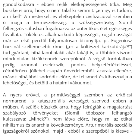
gondolkodásra - ebben rejlik életképességének titka. Még
büszke is arra, hogy ő nem talál ki semmit: „én így is tudom,
ami kell”. A mesterkélt és életképtelen civilizációval szemben
ő maga a természetesség, a szükségszerűség, Slomil
fellengzős stílusban fogalmazva az autentikus élet egészséges
fuvallata. Tökéletes alkalmazkodó képességét, rugalmasságát
már az első perctől folyamatosan bizonyítja, pl. Eugeniusz
bácsinál szellemesebb rímet („ez a költészet karikatúrája?!”)
tud gyártani, hibátlanul alakít akár lakájt is, a többiek viszont
minduntalan kizökkennek szerepükből. A végső fordulatban
pedig azonnal cselekszik, pontos helyzetértékeléssel,
célratörően. Jóllehet csupán önvédelemből, akarata ellenére,
mások hibájából sodródik előre, de felismeri és kihasználja a
lehetőséget, és betölti a hatalmi vákuumot.
A nyers erővel, a primitívséggel szemben az erkölcsi
normarend is katasztrofális vereséget szenved ebben a
műben. A szülők büszkék arra, hogy felrúgták a magatartást
szabályozó törvényeket (Slomil többször felhangzó
kulcsszava: „Minek?”), nem látva előre, hogy mi az etikai
nihilizmus és anarchia következménye. Artur morális-szociális
igazságokról szónokol, majd - ebből a szerepéből is kiesve -