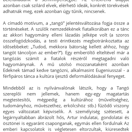
azonban csak szilárd elvek, elérhető ideák, konkrét törekvések
adhatnák meg, ezek azonban úgy tűnik, nincsenek.
A címadó motívum, a „tangó” jelentésváltozása fogja össze a
történéseket. A szülők nemzedékének fiatalkorában ez a tánc
az akkori hagyomány elleni lázadás jelképe volt (a szoros
összefogódzkodás, a testi érintkezés megbotránkoztatta az
idősebbeket: „Tudod, mekkora bátorság kellett ahhoz, hogy
tangót táncoljon az ember?”). Egy emberöltő elteltével már a
tangózás számít a fiatalok részéről megtagadni való
hagyománynak. A mű utolsó mozzanataként azonban
Edeknek támad kedve tangózni, alkalmasint Eugeniusszal - a
férfipáros tánca a kultúra ijesztő deformálódásával fenyeget.
Mindebből az is nyilvánvalónak látszik, hogy a Tangó
szereplői nem jellemek, hanem egy-egy magatartás
megtestesítői, mégpedig a kultúrához (műveltséghez,
tudományhoz, művészethez, erkölcshöz stb.) fűződő viszony
egyes változatait képviselik. A személyiség szétesett, a
legárnyaltabban ábrázolt hős, Artur indulatai, gondolatai és
ösztönei is egyaránt csaponganak, egymás ellen fordulnak Az
emberi kapcsolatok is végletesen eltorzultak, kiüresedtek