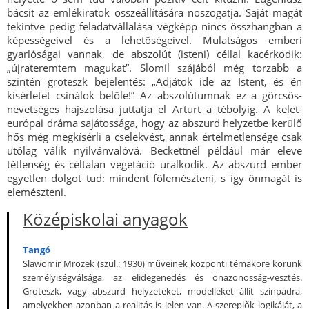
bácsit az emlékiratok összeállítására noszogatja. Saját magát
tekintve pedig feladatvállalása végképp nincs összhangban a
képességeivel és a lehetőségeivel. Mulatságos emberi
gyarlóságai vannak, de abszolút (isteni) céllal kacérkodik:
„újrateremtem magukat”. Slomil szájából még torzabb a
szintén groteszk bejelentés: „Adjátok ide az Istent, és én
kísérletet csinálok belőle!” Az abszolútumnak ez a görcsös-
nevetséges hajszolása juttatja el Arturt a tébolyig. A kelet-
európai dráma sajátossága, hogy az abszurd helyzetbe kerülő
hős még megkísérli a cselekvést, annak értelmetlensége csak
utólag válik nyilvánvalóvá. Beckettnél például már eleve
tétlenség és céltalan vegetáció uralkodik. Az abszurd ember
egyetlen dolgot tud: mindent fölemészteni, s így önmagát is
elemészteni.
Középiskolai anyagok
Tangó
Slawomir Mrozek (szül.: 1930) műveinek központi témaköre korunk
személyiségválsága, az elidegenedés és önazonosság-vesztés.
Groteszk, vagy abszurd helyzeteket, modelleket állít színpadra,
amelyekben azonban a realitás is jelen van. A szereplők logikáját, a