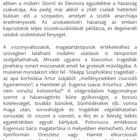
ebben a műben: Slomil és Eleonora együttélése a házasság
zsákutcája, Ala pedig már abból a zilált családi háttérből
bukkan elő a színpadon, amelyet a szülők anarchiája
eredményezett. Az unokatestvéri házasság az emberi
kapcsolatok teljes összekuszálódását példázza, és degenerált
utódok születésével fenyeget.
A viszonyváltozatok, magatartástípusok értékeléséhez a
szövegben található irodalmi utalások is támpontot
szolgáltathatnak, Mrozek ugyanis a klasszikus tragédiák
jónéhány ismert mozzanatát emeli be groteszk művilágába. A
mükénéi mondakört idézi fel - főképp Szophoklész tragédiáit -
az apa korholása Artur szájából: „mellényzsebben csücsülő
Agamemnón”; a Hamletet pl. Eugenia szavai Arturhoz: „Mért
nem vonulsz kolostorba?” A világirodalom hagyományai
szerint a házasságtörés bűne gyilkosságot, a bosszú
kötelességét, további bűnöket, bűnhődéseket stb. vonna
maga után, sorsválságok és tragédiák végeláthatatlan
sorozatát; itt viszont a szerető, a férj és a feleség békés
egyetértésben együtt kártyázik. Poloniusra emlékezve
Eugeniusz bácsi magatartása is mélyebben elemezhető. Artur
ilyenformán Oresztész vagy Hamlet elkorcsosult