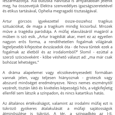
leszármazottja. Ala butuska naivitása is árnyaltabban jelenik
meg, ha összevetjük Elektra szenvedélyes igazságszeretetével
és etikus tartásával, Ophelia megragadó tisztaságával.
Artur görcsös igyekezettel össze-összehoz tragikus
szituációkat, de maga a tragikum mindig kicsorbul. Mrozek
műve a tragédia paródiája. A műfaj elavulásáról magáról a
műben is szó esik. „Artur tragédiát akar, mert ez az egyetlen
nagyon erős forma, a rendíthetetlen fogalmak világának
legteljesebb kifejezése évszázadok óta - de hova tűntek ezek a
fogalmak az életből és az irodalomból?” Slomil - ezúttal a
szerző szócsöveként - kőbe véshető választ ad: „ma már csak
bohózat lehetséges.”
A dráma alapelemei vagy elcsökevényesedett formában
vannak jelen, vagy teljesen hiányoznak - groteszk vagy
abszurd minőséget eredményezve. Nincs nemes eszménytől
vezérelt, tisztán látó és kivételes képességű hős, a végkifejletig
ellenfél sem látszik a színpadon, és nincs katartikus hatás.
Az általános értékválságot, valamint az irodalmi műfaj ezt is
tükröző gyökeres átalakulását a műfaji sajátosságok
átminősülése is tükrözi. A tér, a színpadkép az I-II.