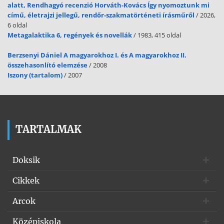
alatt, Rendhagyó recenzió Horváth-Kovács Így nyomoztunk mi
című, életrajzi jellegű, rendőr-szakmatörténeti írásműről
/ 2026,
6 oldal
Metagalaktika 6, regények és novellák
/ 1983, 415 oldal
Berzsenyi Dániel A magyarokhoz I. és A magyarokhoz II.
összehasonlító elemzése
/ 2008
Iszony (tartalom)
/ 2007
TARTALMAK
Doksik
Cikkek
Arcok
Középiskola