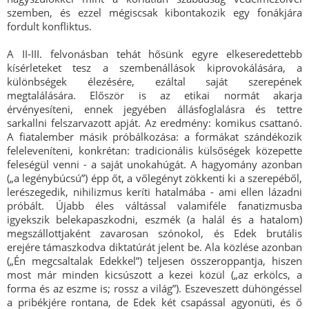
szemben, és ezzel mégiscsak kibontakozik egy fonákjára
fordult konfliktus.
A II-III. felvonásban tehát hősünk egyre elkeseredettebb
kísérleteket tesz a szembenállások kiprovokálására, a
különbségek élezésére, ezáltal saját szerepének
megtalálására. Először is az etikai normát akarja
érvényesíteni, ennek jegyében állásfoglalásra és tettre
sarkallni felszarvazott apját. Az eredmény: komikus csattanó.
A fiatalember másik próbálkozása: a formákat szándékozik
feleleveníteni, konkrétan: tradicionális külsőségek közepette
feleségül venni - a saját unokahúgát. A hagyomány azonban
(„a legénybúcsú”) épp őt, a vőlegényt zökkenti ki a szerepéből,
lerészegedik, nihilizmus keríti hatalmába - ami ellen lázadni
próbált. Újabb éles váltással valamiféle fanatizmusba
igyekszik belekapaszkodni, eszmék (a halál és a hatalom)
megszállottjaként zavarosan szónokol, és Edek brutális
erejére támaszkodva diktatúrát jelent be. Ala közlése azonban
(„Én megcsaltalak Edekkel”) teljesen összeroppantja, hiszen
most már minden kicsúszott a kezei közül („az erkölcs, a
forma és az eszme is; rossz a világ”). Eszeveszett dühöngéssel
a pribékjére rontana, de Edek két csapással agyonüti, és ő