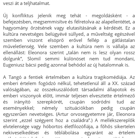
veszi át a teljhatalmat.
Új konfliktus jelenik meg tehát - megoldásként - a
befejezésben, megsemmisítve és félretolva az alapellentétet, a
hagyomány őrzésének vagy elutasításának a kérdését. Ez a
kultúra nevetséges belügyévé süllyed, a műveltség egészével
szemben viszont elsöprő erővel fellép a gátlástalan
műveletlenség. Vele szemben a kultúra nem is vállalja az
ellenállást: Eleonora szerint „talán nem is lesz olyan rossz
dolgunk”, Slomil semmi különöset nem tud mondani,
Eugeniusz bácsi pedig azonnal behódol az új hatalomnak is.
A Tangó a fentiek értelmében a kultúra tragikomédiája. Az
emberi értelem fogódzó nélkül, tehetetlenül áll a XX. század
valóságában, az összekuszálódott társadalmi állapotok és
emberi viszonyok előtt, immár teljesen elvesztette értelmező
és irányító szerepkörét, csupán sodródni tud az
eseményekkel; némely szituációkban pedig csupán
egyszerűen nevetséges. (Artur orvosegyetemre jár, Eleonora
szerint „ezzel szégyent hoz a családra”.) A mellékszereplők
elvtelensége vagy hóbortos életfilozófiája, a főhős sikertelen
nekiveselkedései és téblábolása egyaránt az értelem