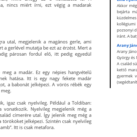
a, nincs miért írni, ezt végig a madarak
Akkor még
bejárta m
küzdelmes 
kollégiumi
pozsonyi d
iránt. A b
 utal, megjelenik a magános gerle, ami
Arany Jáno
 a gerlével mutatja be ezt az érzést. Mert a
Arany Jáno
ndig párosan fordul elő, itt pedig egyedül
György és M
A család s
kettő mara
tő meg a madár. Ez egy népies hangvételű
gyermek vo
nek hatása. Itt is egy nagy fekete madár
(segédtanító
ágot, a babonát jelképezi. A vörös rébék egy
k meg.
 igaz csak nyelvileg. Például a Toldiban:
a vonatkozik. Nyelvileg megjelenik még a
család címerére utal. Így jelenik meg még a
a törököket jelképezi. Szintén csak nyelvileg
amb”. Itt is csak metafora.