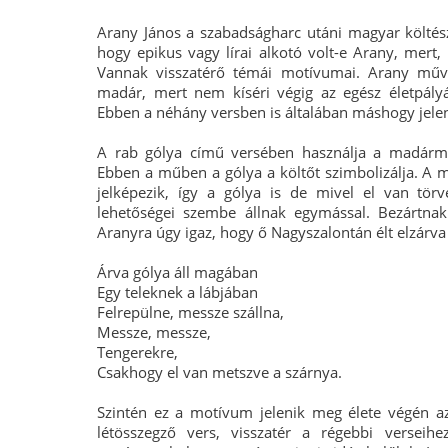
Arany János a szabadságharc utáni magyar költész
hogy epikus vagy lírai alkotó volt-e Arany, mert
Vannak visszatérő témái motívumai. Arany mű
madár, mert nem kíséri végig az egész életpály
Ebben a néhány versben is általában máshogy jele
A rab gólya című versében használja a madármot
Ebben a műben a gólya a költőt szimbolizálja. A m
jelképezik, így a gólya is de mivel el van tör
lehetőségei szembe állnak egymással. Bezártnak é
Aranyra úgy igaz, hogy ő Nagyszalontán élt elzárva
Árva gólya áll magában
Egy teleknek a lábjában
Felrepülne, messze szállna,
Messze, messze,
Tengerekre,
Csakhogy el van metszve a szárnya.
Szintén ez a motívum jelenik meg élete végén a
létösszegző vers, visszatér a régebbi versei