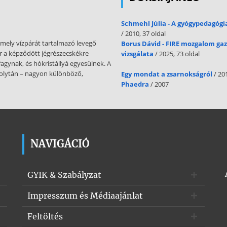
Schmehl Júlia - A gyógypedagógi
/ 2010, 37 oldal
amely vízpárát tartalmazó levegő
Borus Dávid - FIRE mozgalom gaz
or a képződött jégrészecskékre
vizsgálata
/ 2025, 73 oldal
fagynak, és hókristállyá egyesülnek. A
 folytán – nagyon különböző,
Egy mondat a zsarnokságról
/ 20
Phaedra
/ 2007
NAVIGÁCIÓ
GYIK & Szabályzat
Impresszum és Médiaajánlat
Feltöltés