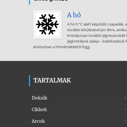
A hó
A hó 0 °C alatt képződő csapadék, 
további lehűlésével jön létre, amik
kristályosan további jégrészecskék 
jégkristályok alakja – keletkezésük
elsősorban a hőmérséklettől függ.
TARTALMAK
Doksik
Cikkek
Arcok