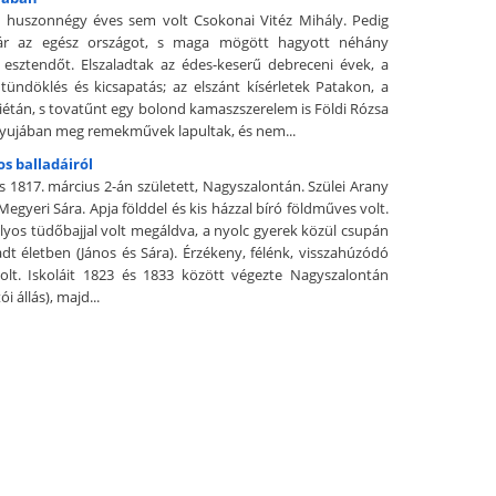
 huszonnégy éves sem volt Csokonai Vitéz Mihály. Pedig
ár az egész országot, s maga mögött hagyott néhány
esztendőt. Elszaladtak az édes-keserű debreceni évek, a
 tündöklés és kicsapatás; az elszánt kísérletek Patakon, a
iétán, s tovatűnt egy bolond kamaszszerelem is Földi Rózsa
atyujában meg remekművek lapultak, és nem...
s balladáiról
s 1817. március 2-án született, Nagyszalontán. Szülei Arany
egyeri Sára. Apja földdel és kis házzal bíró földműves volt.
úlyos tüdőbajjal volt megáldva, a nyolc gyerek közül csupán
dt életben (János és Sára). Érzékeny, félénk, visszahúzódó
lt. Iskoláit 1823 és 1833 között végezte Nagyszalontán
i állás), majd...