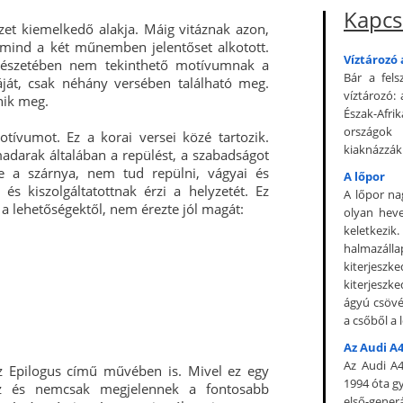
Kapcs
et kiemelkedő alakja. Máig vitáznak azon,
, mind a két műnemben jelentőset alkotott.
Víztározó 
vészetében nem tekinthető motívumnak a
Bár a fel
áját, csak néhány versében található meg.
víztározó: 
nik meg.
Észak-Afrik
országok 
ívumot. Ez a korai versei közé tartozik.
kiaknázzák 
adarak általában a repülést, a szabadságot
ve a szárnya, nem tud repülni, vágyai és
A lőpor
s kiszolgáltatottnak érzi a helyzetét. Ez
A lőpor na
 a lehetőségektől, nem érezte jól magát:
olyan heve
keletkezik
halmazálla
kiterjesz
kiterjeszk
ágyú csövér
a csőből a 
Az Audi A
Az Audi A4
z Epilogus című művében is. Mivel ez egy
1994 óta gy
hez és nemcsak megjelennek a fontosabb
első-gene