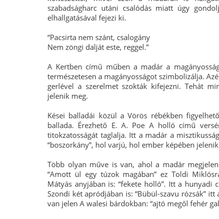
szabadságharc utáni csalódás miatt úgy gondolj
elhallgatásával fejezi ki.
“Pacsirta nem szánt, csalogány
Nem zöngi dalját este, reggel.”
A Kertben című műben a madár a magányosságra
természetesen a magányosságot szimbolizálja. Azért
gerlével a szerelmet szokták kifejezni. Tehát mi
jelenik meg.
Kései balladái közül a Vörös rébékben figyelhe
ballada. Érezhető E. A. Poe A holló című versé
titokzatosságát taglalja. Itt a madár a misztikuss
“boszorkány”, hol varjú, hol ember képében jeleni
Több olyan műve is van, ahol a madár megjelenik,
“Amott ül egy túzok magában” ez Toldi Miklósr
Mátyás anyjában is: “fekete holló”. Itt a hunyadi 
Szondi két apródjában is: “Bübül-szavu rózsák” itt 
van jelen A walesi bárdokban: “ajtó megől fehér gal