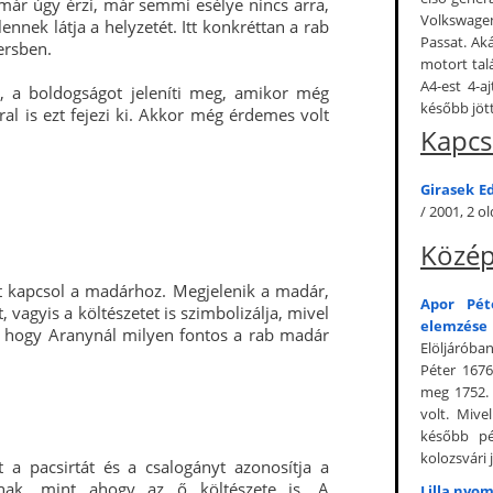
 már úgy érzi, már semmi esélye nincs arra,
Volkswage
nnek látja a helyzetét. Itt konkréttan a rab
Passat. Ak
ersben.
motort tal
A4-est 4-a
, a boldogságot jeleníti meg, amikor még
később jött
al is ezt fejezi ki. Akkor még érdemes volt
Kapcs
Girasek E
/ 2001, 2 ol
Közép
t kapcsol a madárhoz. Megjelenik a madár,
Apor Pét
 vagyis a költészetet is szimbolizálja, mivel
elemzése
tó, hogy Aranynál milyen fontos a rab madár
Elöljárób
Péter 1676.
meg 1752. 
volt. Mive
később pé
kolozsvári 
 a pacsirtát és a csalogányt azonosítja a
tnak, mint ahogy az ő költészete is. A
Lilla nyo