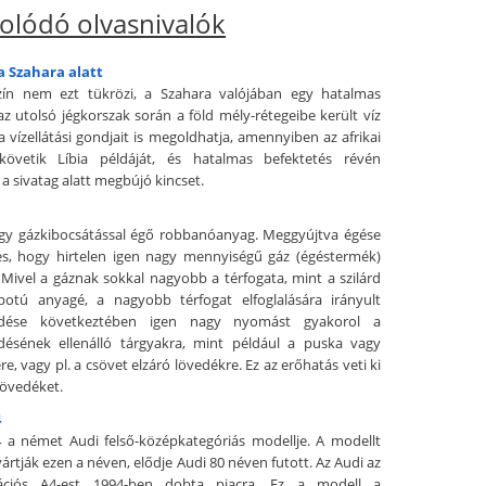
olódó olvasnivalók
a Szahara alatt
szín nem ezt tükrözi, a Szahara valójában egy hatalmas
az utolsó jégkorszak során a föld mély-rétegeibe került víz
a vízellátási gondjait is megoldhatja, amennyiben az afrikai
követik Líbia példáját, és hatalmas befektetés révén
a sivatag alatt megbújó kincset.
gy gázkibocsátással égő robbanóanyag. Meggyújtva égése
s, hogy hirtelen igen nagy mennyiségű gáz (égéstermék)
. Mivel a gáznak sokkal nagyobb a térfogata, mint a szilárd
potú anyagé, a nagyobb térfogat elfoglalására irányult
kedése következtében igen nagy nyomást gyakorol a
edésének ellenálló tárgyakra, mint például a puska vagy
e, vagy pl. a csövet elzáró lövedékre. Ez az erőhatás veti ki
lövedéket.
4
 a német Audi felső-középkategóriás modellje. A modellt
ártják ezen a néven, elődje Audi 80 néven futott. Az Audi az
rációs A4-est 1994-ben dobta piacra. Ez a modell a