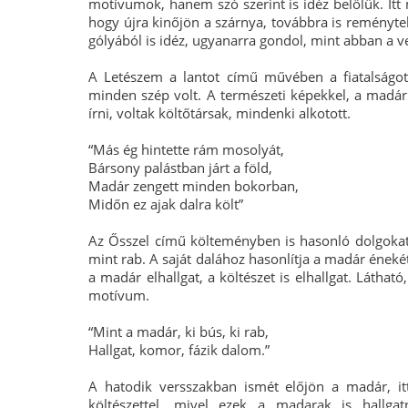
motívumok, hanem szó szerint is idéz belőlük. Itt
hogy újra kinőjön a szárnya, továbbra is reménytele
gólyából is idéz, ugyanarra gondol, mint abban a v
A Letészem a lantot című művében a fiatalságot
minden szép volt. A természeti képekkel, a madárr
írni, voltak költőtársak, mindenki alkotott.
“Más ég hintette rám mosolyát,
Bársony palástban járt a föld,
Madár zengett minden bokorban,
Midőn ez ajak dalra költ”
Az Ősszel című költeményben is hasonló dolgoka
mint rab. A saját dalához hasonlítja a madár énekét,
a madár elhallgat, a költészet is elhallgat. Látha
motívum.
“Mint a madár, ki bús, ki rab,
Hallgat, komor, fázik dalom.”
A hatodik versszakban ismét előjön a madár, itt
költészettel, mivel ezek a madarak is hallga