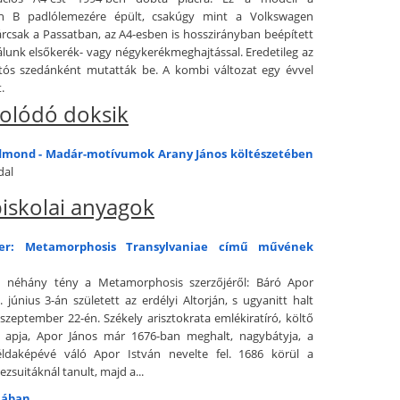
n B padlólemezére épült, csakúgy mint a Volkswagen
árcsak a Passatban, az A4-esben is hosszirányban beépített
álunk elsőkerék- vagy négykerékmeghajtással. Eredetileg az
jtós szedánként mutatták be. A kombi változat egy évvel
.
olódó doksik
dmond - Madár-motívumok Arany János költészetében
dal
iskolai anyagok
er: Metamorphosis Transylvaniae című művének
an néhány tény a Metamorphosis szerzőjéről: Báró Apor
 június 3-án született az erdélyi Altorján, s ugyanitt halt
szeptember 22-én. Székely arisztokrata emlékiratíró, költő
l apja, Apor János már 1676-ban meghalt, nagybátyja, a
ldaképévé váló Apor István nevelte fel. 1686 körül a
jezsuitáknál tanult, majd a...
mában