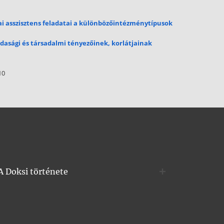
ai asszisztens feladatai a különbözőintézménytípusok
dasági és társadalmi tényezőinek, korlátjainak
10
A Doksi története