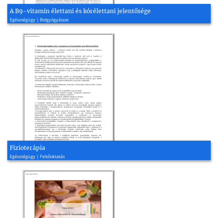
A B9-vitamin élettani és kórélettani jelentősége
Egészségügy | Belgyógyászat
Fizioterápia
Egészségügy | Felsőoktatás