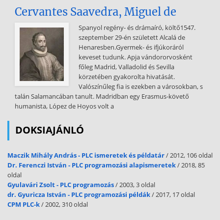
területén. A központokra nagyfokú szervezettség, egymás fölé
Cervantes Saavedra, Miguel de
rendeltség jellemző. A gerincvelő vegetatív központjainak
működését az agytörzsi központok irányítják. Az agytörzsi
Spanyol regény- és drámaíró, költő1547.
központokat pedig a hipotalamusz ellenőrzi, mivel itt vannak a
szeptember 29-én született Alcalá de
vegetatív idegrendszer legfelsőbb központjai. A hipotalamuszra
Henaresben.Gyermek- és ifjúkoráról
viszont az agykéreg gyakorol befolyást. A vegetatív központokba a
keveset tudunk. Apja vándororvosként
belső szervekből kiinduló érző rostok szállítják az ingerületet. A
főleg Madrid, Valladolid és Sevilla
központokba kerülő ingerületek vegetatív reflexet váltanak ki,
körzetében gyakorolta hivatását.
amelyek a szervezet egyensúlyát, normális működését fenntartják. A
Valószínűleg fia is ezekben a városokban, s
vegetatív reflexek nem jutnak el az agykéregig, ezért a zsigeri
talán Salamancában tanult. Madridban egy Erasmus-követő
működések akaratunktól nagymértékben függetlenek, és általában
humanista, López de Hoyos volt a
nem tudatosulnak. A vegetatív központokból kiinduló pályák
vegetatív rostjai a mozgató és kevert típusú agyidegeken, főleg a
DOKSIAJÁNLÓ
bolygóidegen, illetve a gerincvelői idegeken keresztül hagyják el a
központi idegrendszer
Maczik Mihály András - PLC ismeretek és példatár
/ 2012, 106 oldal
területét. A vegetatív idegrendszer működése A vegetatív
Dr. Ferenczi István - PLC programozási alapismeretek
/ 2018, 85
idegrendszer kétféle működést végez. Egyrészt mozgósítja a
oldal
szervezet erőit, ezt nevezzük szimpatikus hatásnak, másrészt
Gyulavári Zsolt - PLC programozás
/ 2003, 3 oldal
tartalékolja, ez a paraszimpatikus hatás. szimpatikus hatás
dr. Gyuricza István - PLC programozási példák
/ 2017, 17 oldal
paraszimpatikus hatás Mozgósítja a szervezet működését, A
CPM PLC-k
/ 2002, 310 oldal
paraszimpatikus rendszer feladata készenléti, ún. vészreakciót
eredményez a szervezet regenerációjának és A vészreakció