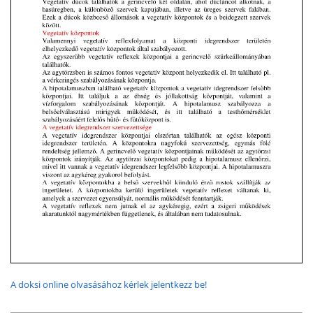
A doksi online olvasásához kérlek jelentkezz be!