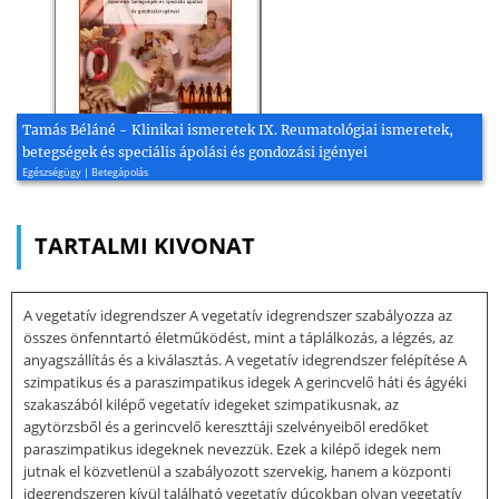
Tamás Béláné - Klinikai ismeretek IX. Reumatológiai ismeretek,
betegségek és speciális ápolási és gondozási igényei
Egészségügy | Betegápolás
TARTALMI KIVONAT
A vegetatív idegrendszer A vegetatív idegrendszer szabályozza az
összes önfenntartó életműködést, mint a táplálkozás, a légzés, az
anyagszállítás és a kiválasztás. A vegetatív idegrendszer felépítése A
szimpatikus és a paraszimpatikus idegek A gerincvelő háti és ágyéki
szakaszából kilépő vegetatív idegeket szimpatikusnak, az
agytörzsből és a gerincvelő kereszttáji szelvényeiből eredőket
paraszimpatikus idegeknek nevezzük. Ezek a kilépő idegek nem
jutnak el közvetlenül a szabályozott szervekig, hanem a központi
idegrendszeren kívül található vegetatív dúcokban olyan vegetatív