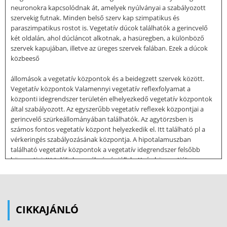
neuronokra kapcsolódnak át, amelyek nyúlványai a szabályozott
szervekig futnak. Minden belső szerv kap szimpatikus és
paraszimpatikus rostot is. Vegetatív dúcok találhatók a gerincvelő
két oldalán, ahol dúcláncot alkotnak, a hasüregben, a különböző
szervek kapujában, illetve az üreges szervek falában. Ezek a dúcok
közbeeső
állomások a vegetatív központok és a beidegzett szervek között.
Vegetatív központok Valamennyi vegetatív reflexfolyamat a
központi idegrendszer területén elhelyezkedő vegetatív központok
által szabályozott. Az egyszerűbb vegetatív reflexek központjai a
gerincvelő szürkeállományában találhatók. Az agytörzsben is
számos fontos vegetatív központ helyezkedik el. Itt található pl a
vérkeringés szabályozásának központja. A hipotalamuszban
található vegetatív központok a vegetatív idegrendszer felsőbb
központjai. Itt találjuk a az éhség és jóllakottság központját,
valamint a vízforgalom szabályozásának központját. A hipotalamusz
szabályozza a belsőelválasztású mirigyek működését, és itt található
a testhőmérséklet szabályozásáért felelős hűtő- és fűtőközpont is. A
vegetatív idegrendszer szervezettsége A vegetatív idegrendszer
CIKKAJÁNLÓ
központjai elszórtan találhatók az egész központi idegrendszer