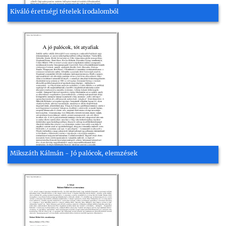
Kiváló érettségi tételek irodalomból
Mikszáth Kálmán - Jó palócok, elemzések