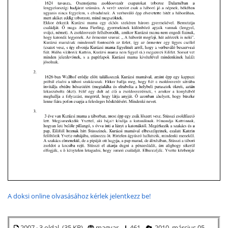
A doksi online olvasásához kérlek jelentkezz be!
2007 · 3 oldal (35 KB)
magyar
461
2010. március 05.