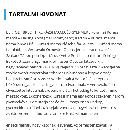
TARTALMI KIVONAT
BERTOLT BRECHT: KURÁZSI MAMA ÉS GYERMEKEI (dráma) Kurázsi
mama – Fierling Anna (markotányosnő) Kattrin – Kurázsi mama
néma lánya Eilif – Kurázsi mama idősebb fia Stüsszi – Kurázsi mama
fiatalabb fia Verbuváló Őrmester Oxenstjerna – zsoldosvezér
Szakács Tábori pap lőportáros Yvette Pottier – bájait áruló hölgy
Bekötött szemű Egy másik őrmester Óbester Játszódik: a
negyvenéves háború (1618-48) idején 1. 1624 tavasza, Oxenstjerna
zsoldosvezér csapatokat toboroz Dalarnéban a lengyelországi
hadjárat számára. A vezér szerint csak a háború jó a népnek,
békében ugyanis nincs fegyelem, s elvadulnak. A verbuváló épp
elvesztette hitét a háborúban, mert akiket eddig toborzott, mind
megszöktek. Ekkor érkezik Kurázsi mama egy ekhós szekéren három
gyermekével. Bemutatja családját. Ő maga Anna Fierling,
gyermekinek különböző apjaik vannak (lengyel, svájci, német). A
zsoldosvezér felháborodik, amikor Kurázsi mama nem
engedi fiainak, hogy katonák legyenek. Az őrmester szavai: „ A