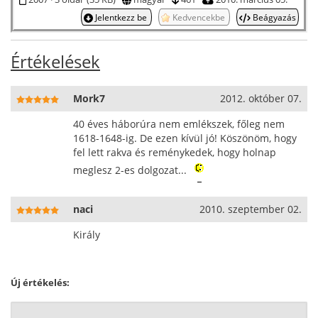
Jelentkezz be
Kedvencekbe
Beágyazás
Értékelések
Mork7
2012. október 07.
40 éves háborúra nem emlékszek, főleg nem
1618-1648-ig. De ezen kívül jó! Köszönöm, hogy
fel lett rakva és reménykedek, hogy holnap
meglesz 2-es dolgozat...
naci
2010. szeptember 02.
Király
Új értékelés: