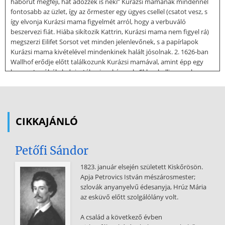
háborút megfeji, hát adózzék is neki” Kurázsi mamának mindennél
fontosabb az üzlet, így az őrmester egy ügyes csellel (csatot vesz, s
így elvonja Kurázsi mama figyelmét arról, hogy a verbuváló
beszervezi fiát. Hiába sikítozik Kattrin, Kurázsi mama nem figyel rá)
megszerzi Eilifet Sorsot vet minden jelenlevőnek, s a papírlapok
Kurázsi mama kivételével mindenkinek halált jósolnak. 2. 1626-ban
Wallhof erődje előtt találkozunk Kurázsi mamával, amint épp egy
kappant próbál eladni a tábori szakácsnak. Ekkor hallja meg, hogy
fiát a zsoldosvezér sátrába invitálja ebédre hőstettéért (megtalálta
és elrabolta a helybeli parasztok ökreit, aztán lekaszabolta őket). Eilif
egy dalt ad elő a zsoldosvezérnek, s amikor a konyhából meghallja a
folytatást, megörül, hogy látja anyját. Ő azonban ahelyett, hogy
CIKKAJÁNLÓ
büszke lenne fiára pofon csapja a felesleges hősködésért.
Mindenki nevet 3. 3 éve van Kurázsi mama a táborban, most épp
Petőfi Sándor
egy zsák lőszert vesz. Stüsszi zsoldfizető lett. Megismerkedik Yvettel,
aki bájait kínálja a katonáknak Elmondja Kattrinnak, hogyan lett
1823. január elsején született Kiskőrösön.
belőle pillangó, s óvva inti a lányt a katonáktól. Megérkezik a szakács
Apja Petrovics István mészárosmester;
és a pap, Eiliftől hoznak hírt Stüsszinek. Kurázsi mamával
szlovák anyanyelvű édesanyja, Hrúz Mária
elbeszélgetnek, ezalatt Kattrin felöltözik Yvette ruhájába, utánozza
az esküvő előtt szolgálólány volt.
őt. Hirtelen ágyúszó hallatszik, mindenki menekül A szakács
elmenekül, de a pipáját ott hagyja, a pap marad, de álruhában,
A család a következő évben
Stüsszi a tábori zsoldot a kocsiba rejti. Stüsszi el akarja dugni a