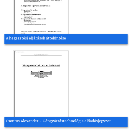
A hegesztési eljárások áttekintése
Csontos Alexander - Gépgyártástechnológia előadásjegyzet