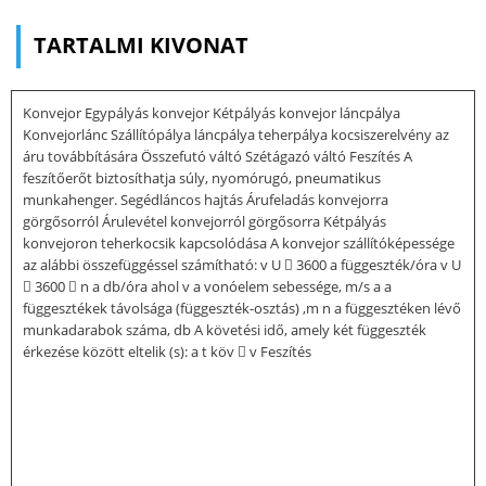
TARTALMI KIVONAT
Konvejor Egypályás konvejor Kétpályás konvejor láncpálya
Konvejorlánc Szállítópálya láncpálya teherpálya kocsiszerelvény az
áru továbbítására Összefutó váltó Szétágazó váltó Feszítés A
feszítőerőt biztosíthatja súly, nyomórugó, pneumatikus
munkahenger. Segédláncos hajtás Árufeladás konvejorra
görgősorról Árulevétel konvejorról görgősorra Kétpályás
konvejoron teherkocsik kapcsolódása A konvejor szállítóképessége
az alábbi összefüggéssel számítható: v U  3600 a függeszték/óra v U
 3600  n a db/óra ahol v a vonóelem sebessége, m/s a a
függesztékek távolsága (függeszték-osztás) ,m n a függesztéken lévő
munkadarabok száma, db A követési idő, amely két függeszték
érkezése között eltelik (s): a t köv  v Feszítés