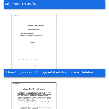
Gépelemek tervezése
Schmidt György - CNC forgácsoló tanfolyam, szóbeli tételsor