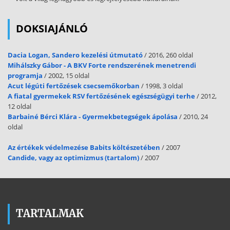
DOKSIAJÁNLÓ
Dacia Logan, Sandero kezelési útmutató
/ 2016, 260 oldal
Mihálszky Gábor - A BKV Forte rendszerének menetrendi
programja
/ 2002, 15 oldal
Acut légúti fertőzések csecsemőkorban
/ 1998, 3 oldal
A fiatal gyermekek RSV fertőzésének egészségügyi terhe
/ 2012,
12 oldal
Barbainé Bérci Klára - Gyermekbetegségek ápolása
/ 2010, 24
oldal
Az értékek védelmezése Babits költészetében
/ 2007
Candide, vagy az optimizmus (tartalom)
/ 2007
TARTALMAK