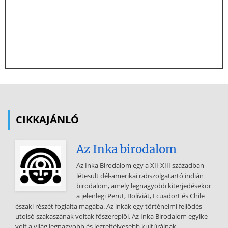
CIKKAJÁNLÓ
Az Inka birodalom
Az Inka Birodalom egy a XII-XIII században
létesült dél-amerikai rabszolgatartó indián
birodalom, amely legnagyobb kiterjedésekor
a jelenlegi Perut, Bolíviát, Ecuadort és Chile
északi részét foglalta magába. Az inkák egy történelmi fejlődés
utolsó szakaszának voltak főszereplői. Az Inka Birodalom egyike
volt a világ legnagyobb és legrejtélyesebb kultúráinak.