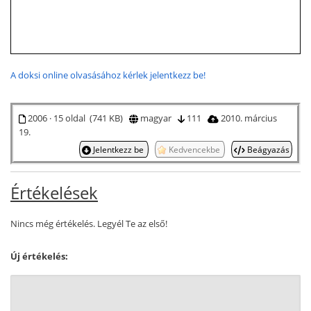
A doksi online olvasásához kérlek jelentkezz be!
2006 · 15 oldal (741 KB)
magyar
111
2010. március
19.
Jelentkezz be
Kedvencekbe
Beágyazás
Értékelések
Nincs még értékelés. Legyél Te az első!
Új értékelés: