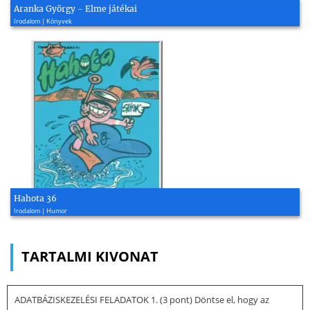
Aranka György - Elme játékai
Irodalom | Könyvek
Hahota 36
Irodalom | Humor
TARTALMI KIVONAT
ADATBÁZISKEZELÉSI FELADATOK 1. (3 pont) Döntse el, hogy az