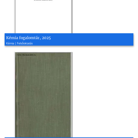
Kémia fogalomtár, 2025
Kémia | Felsőoktatás