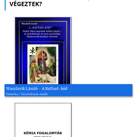
VÉGEZTEK?
Waszlavik László - A Raffael-kód
Ezoterika | Tanulmányok, esszék