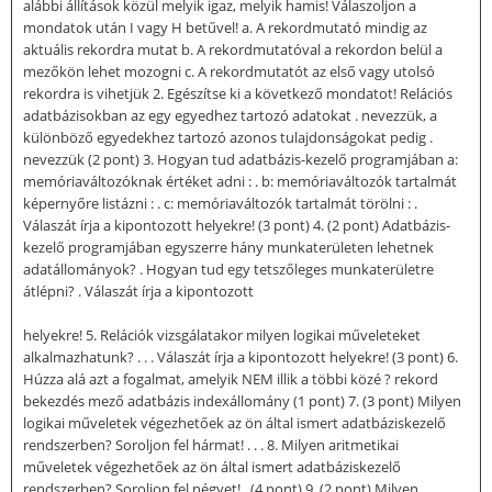
alábbi állítások közül melyik igaz, melyik hamis! Válaszoljon a
mondatok után I vagy H betűvel! a. A rekordmutató mindig az
aktuális rekordra mutat b. A rekordmutatóval a rekordon belül a
mezőkön lehet mozogni c. A rekordmutatót az első vagy utolsó
rekordra is vihetjük 2. Egészítse ki a következő mondatot! Relációs
adatbázisokban az egy egyedhez tartozó adatokat . nevezzük, a
különböző egyedekhez tartozó azonos tulajdonságokat pedig .
nevezzük (2 pont) 3. Hogyan tud adatbázis-kezelő programjában a:
memóriaváltozóknak értéket adni : . b: memóriaváltozók tartalmát
képernyőre listázni : . c: memóriaváltozók tartalmát törölni : .
Válaszát írja a kipontozott helyekre! (3 pont) 4. (2 pont) Adatbázis-
kezelő programjában egyszerre hány munkaterületen lehetnek
adatállományok? . Hogyan tud egy tetszőleges munkaterületre
átlépni? . Válaszát írja a kipontozott
helyekre! 5. Relációk vizsgálatakor milyen logikai műveleteket
alkalmazhatunk? . . . Válaszát írja a kipontozott helyekre! (3 pont) 6.
Húzza alá azt a fogalmat, amelyik NEM illik a többi közé ? rekord
bekezdés mező adatbázis indexállomány (1 pont) 7. (3 pont) Milyen
logikai műveletek végezhetőek az ön által ismert adatbáziskezelő
rendszerben? Soroljon fel hármat! . . . 8. Milyen aritmetikai
műveletek végezhetőek az ön által ismert adatbáziskezelő
rendszerben? Soroljon fel négyet! . (4 pont) 9. (2 pont) Milyen