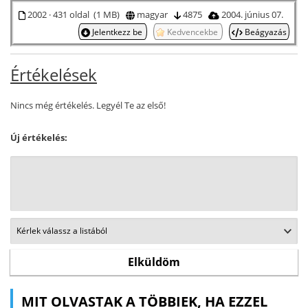
2002 · 431 oldal (1 MB)
magyar
4875
2004. június 07.
Jelentkezz be
Kedvencekbe
Beágyazás
Értékelések
Nincs még értékelés. Legyél Te az első!
Új értékelés:
MIT OLVASTAK A TÖBBIEK, HA EZZEL