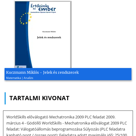
Kuczmann Miklós - Jelek és rendszerek
Matematika | Analízis
TARTALMI KIVONAT
WorldSkills előválogató Mechatronika 2009 PLC feladat 2009.
március 4 - Gödöllő WorldSkills - Mechatronika előválogat 2009 PLC
feladat: Válogatóállomás beprogramozása Súlyozás (PLC feladatra
kapható pont / összes pont): Feladatra adott maximális idő: 25/100