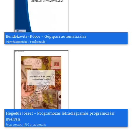
Bendekovits-Kóbor - Gépipari automatizálás
Irányítástechnika | Felsőoktatás
Hegedűs József - Programozás létradiagramos programozási
nyelven
Programozás | PLC programozás