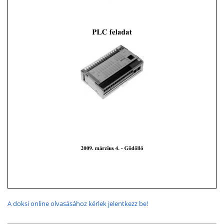
A doksi online olvasásához kérlek jelentkezz be!