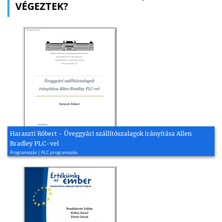
VÉGEZTEK?
Haraszti Róbert - Üveggyári szállítószalagok irányítása Allen
Bradley PLC-vel
Programozás | PLC programozás