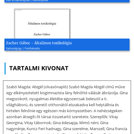
Étel- és italreceptek | Ételreceptek
Zacher Gábor - Általános toxikológia
Egészségügy | Felsőoktatás
TARTALMI KIVONAT
Szabó Magda: Abigél (olvasónapló) Szabó Magda Abigél című műve
egy elkényeztetett kisgimnazista lány felnőtté válását ábrázolja. Gina
megszokott, nyugalmas életébe egyszercsak beleszól a II.
világháború, és szerető otthonától elszakadva kell helytállnia és
hirtelen felnőnie egy egészen más környezetben. A nehézségeken
azonban átsegíti őt társai összetartó szeretete. Szereplők: Vitay
Georgina, Vitay tábornok, Gina édesapja, Mimó néni, Gina
nagynénje, Kuncz Feri hadnagy, Gina szerelme, Marszell, Gina francia