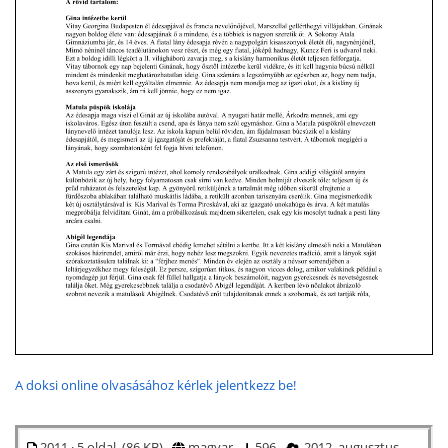
A doksi online olvasásához kérlek jelentkezz be!
2011 · 5 oldal (86 KB)
magyar
596
2012. augusztus