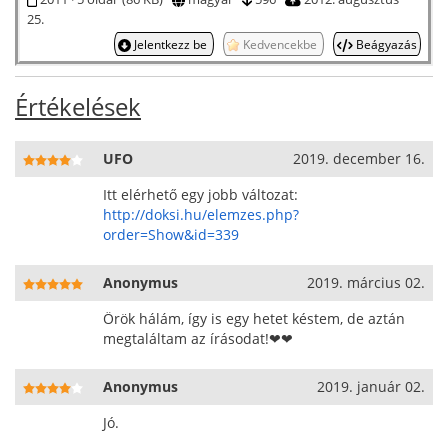
25.
Jelentkezz be
Kedvencekbe
Beágyazás
Értékelések
UFO
2019. december 16.
Itt elérhető egy jobb változat:
http://doksi.hu/elemzes.php?
order=Show&id=339
Anonymus
2019. március 02.
Örök hálám, így is egy hetet késtem, de aztán
megtaláltam az írásodat!❤❤
Anonymus
2019. január 02.
Jó.