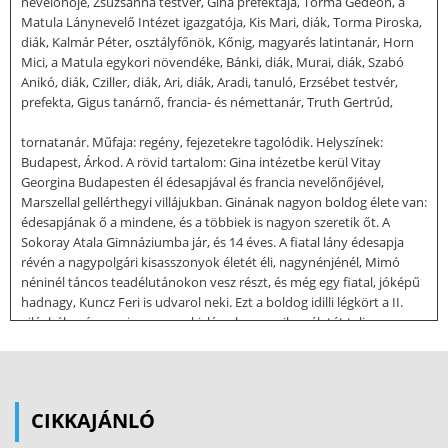
nevelőnője, Zsuzsanna testvér, Gina prefektája, Torma Gedeon, a
Matula Lánynevelő Intézet igazgatója, Kis Mari, diák, Torma Piroska,
diák, Kalmár Péter, osztályfőnök, Kőnig, magyarés latintanár, Horn
Mici, a Matula egykori növendéke, Bánki, diák, Murai, diák, Szabó
Anikó, diák, Cziller, diák, Ari, diák, Aradi, tanuló, Erzsébet testvér,
prefekta, Gigus tanárnő, francia- és némettanár, Truth Gertrúd,
tornatanár. Műfaja: regény, fejezetekre tagolódik. Helyszínek:
Budapest, Árkod. A rövid tartalom: Gina intézetbe kerül Vitay
Georgina Budapesten él édesapjával és francia nevelőnőjével,
Marszellal gellérthegyi villájukban. Ginának nagyon boldog élete van:
édesapjának ő a mindene, és a többiek is nagyon szeretik őt. A
Sokoray Atala Gimnáziumba jár, és 14 éves. A fiatal lány édesapja
révén a nagypolgári kisasszonyok életét éli, nagynénjénél, Mimó
néninél táncos teadélutánokon vesz részt, és még egy fiatal, jóképű
hadnagy, Kuncz Feri is udvarol neki. Ezt a boldog idilli légkört a II.
világháború zavarja meg, s a kislány harmonikus életét teljesen
felforgatja Vitay tábornok egy nap bejelenti Ginának, hogy ősztől
intézetbe kerül vidékre, és itt kell hagynia búcsú nélkül mindent és
mindenkit meghatározhatatlan ideig. Gina számára a legszörnyűbb
az egészben az, hogy nem tudja, hova kerül, és miért kell
CIKKAJÁNLÓ
egyáltalán elmennie. Az édesapja nem mondja meg az igazi okot, és