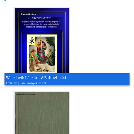
Waszlavik László - A Raffael-kód
Ezoterika | Tanulmányok, esszék