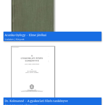
Aranka György - Elme játékai
Irodalom | Könyvek
Dr. Kolmanné - A gyakorlati főzés tankönyve