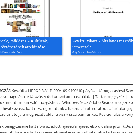
czky Miklósné - Kultúrák,
Kováts Róbert - Általános mérnök
 történetének áttekintése
ismeretek
 Művészettörténet
Gépészet | Felsőoktatás
Készült a HEFOP 3.31-P-2004-09-0102/10 pályázat támogatásával Szerző: dr
tás, csomagolás, raktározás A dokumentum használata | Tartalomjegyzék |
umentumban való mozgáshoz a Windows és az Adobe Reader megszokott e
elelő hivatkozásra kattintva ugorhatunk a használati útmutatóra, a tartalomje
ező az utoljára megnézett oldalra visz vissza bennünket. Pozícionálás a könyv
 bejegyzéseire kattintva az adott fejezet/alfejezet első oldalára jutunk. Az
adott helyre a tartalomjegyzék segítségével Kattintsunk a tartalomjegyzék m