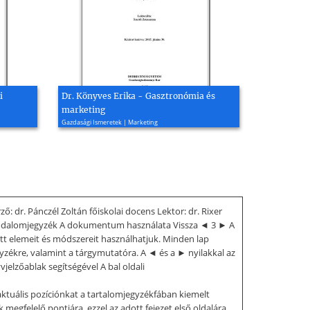
i
Dr. Könyves Erika - Gasztronómia és
marketing
Gazdasági Ismeretek | Marketing
. Pánczél Zoltán főiskolai docens Lektor: dr. Rixer
 Irodalomjegyzék A dokumentum használata Vissza ◄ 3 ► A
lemeit és módszereit használhatjuk. Minden lap
gyzékre, valamint a tárgymutatóra. A ◄ és a ► nyilakkal az
jelzőablak segítségével A bal oldali
 aktuális pozíciónkat a tartalomjegyzékfában kiemelt
egfelelő pontjára, ezzel az adott fejezet első oldalára