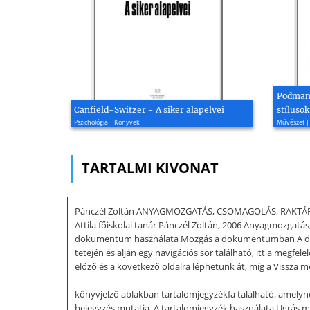
Podmani
Canfield-Switzer - A siker alapelvei
stílusok
Pszichológia | Könyvek
Művészet |
TARTALMI KIVONAT
Pánczél Zoltán ANYAGMOZGATÁS, CSOMAGOLÁS, RAKTÁROZÁS 
Attila főiskolai tanár Pánczél Zoltán, 2006 Anyagmozga
dokumentum használata Mozgás a dokumentumban A dok
tetején és alján egy navigációs sor található, itt a megf
előző és a következő oldalra léphetünk át, míg a Vissza m
könyvjelző ablakban tartalomjegyzékfa található, amelynek
bejegyzés mutatja. A tartalomjegyzék használata Ugrás meg