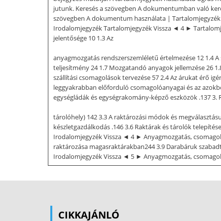
jutunk. Keresés a szövegben A dokumentumban való kere
szövegben A dokumentum használata | Tartalomjegyzék 
Irodalomjegyzék Tartalomjegyzék Vissza ◄ 4 ► Tartalomj
jelentősége 10 1.3 Az
anyagmozgatás rendszerszemléletű értelmezése 12 1.4 A s
teljesítmény 24 1.7 Mozgatandó anyagok jellemzése 26 1.8
szállítási csomagolások tervezése 57 2.4 Az árukat érő igén
leggyakrabban előforduló csomagolóanyagai és az azokbó
egységládák és egységrakomány-képző eszközök .137 3. Rak
tárolóhely) 142 3.3 A raktározási módok és megválasztásu
készletgazdálkodás .146 3.6 Raktárak és tárolók telepí
Irodalomjegyzék Vissza ◄ 4 ► Anyagmozgatás, csomagolá
raktározása magasraktárakban244 3.9 Darabáruk szabadté
Irodalomjegyzék Vissza ◄ 5 ► Anyagmozgatás, csomagolás
BSc szintű gépészmérnökképzés hallgatói számára készül
szempontú, összehangolt irányítására, szervezésére, a b
gyártmány konstrukciója készül, gondoljon arra, hogy ez a
fogyasztóhoz. Ahhoz, hogy ez a termék racionálisan kezel
CIKKAJÁNLÓ
károsíthatja. Ezek ellen általában csomagolástechnikai m