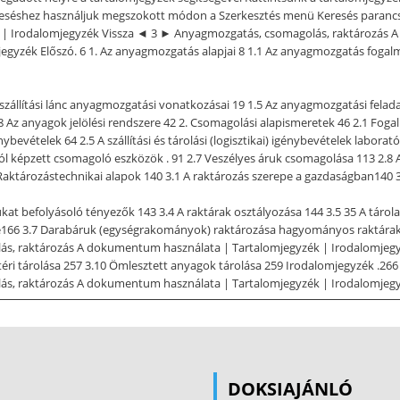
séshez használjuk megszokott módon a Szerkesztés menü Keresés parancsát
| Irodalomjegyzék Vissza ◄ 3 ► Anyagmozgatás, csomagolás, raktározás 
egyzék Előszó. 6 1. Az anyagmozgatás alapjai 8 1.1 Az anyagmozgatás fogal
zállítási lánc anyagmozgatási vonatkozásai 19 1.5 Az anyagmozgatási felad
 Az anyagok jelölési rendszere 42 2. Csomagolási alapismeretek 46 2.1 Fogal
ybevételek 64 2.5 A szállítási és tárolási (logisztikai) igénybevételek laborat
l képzett csomagoló eszközök . 91 2.7 Veszélyes áruk csomagolása 113 2.
tározástechnikai alapok 140 3.1 A raktározás szerepe a gazdaságban140 3.2 
kat befolyásoló tényezők 143 3.4 A raktárak osztályozása 144 3.5 35 A táro
tése166 3.7 Darabáruk (egységrakományok) raktározása hagyományos raktár
s, raktározás A dokumentum használata | Tartalomjegyzék | Irodalomjegy
ri tárolása 257 3.10 Ömlesztett anyagok tárolása 259 Irodalomjegyzék .2
, raktározás A dokumentum használata | Tartalomjegyzék | Irodalomjegyzé
t. A gépészmérnökök feladata napjainkban nagyon gyakran nem a konstrukci
erendezések és az emberi erőforrás optimális hozzárendelésére irányul. A 
 termék a logisztikába kerülve mozgatási, tárolási és szállítási folyamatoko
hető legyen, figyelembe kell venni, hogy a logisztikában a terméket számos 
DOKSIAJÁNLÓ
ódszerekkel kell védekezni A csomagolás költsége akkor lesz a legkisebb, ha