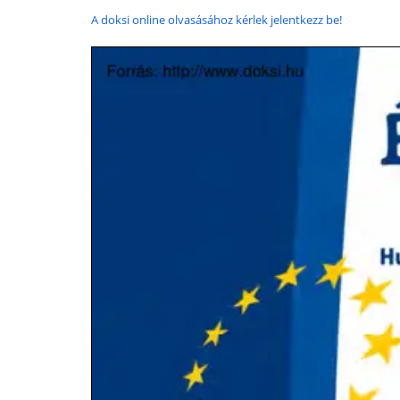
A doksi online olvasásához kérlek jelentkezz be!