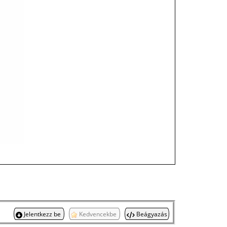
Jelentkezz be
Kedvencekbe
Beágyazás