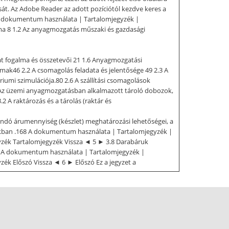
. Az Adobe Reader az adott pozíciótól kezdve keres a
A dokumentum használata | Tartalomjegyzék |
ma 8 1.2 Az anyagmozgatás műszaki és gazdasági
at fogalma és összetevői 21 1.6 Anyagmozgatási
mak46 2.2 A csomagolás feladata és jelentősége 49 2.3 A
óriumi szimulációja.80 2.6 A szállítási csomagolások
8 Az üzemi anyagmozgatásban alkalmazott tároló dobozok,
A raktározás és a tárolás (raktár és
landó árumennyiség (készlet) meghatározási lehetőségei, a
akban .168 A dokumentum használata | Tartalomjegyzék |
zék Tartalomjegyzék Vissza ◄ 5 ► 3.8 Darabáruk
66 A dokumentum használata | Tartalomjegyzék |
k Előszó Vissza ◄ 6 ► Előszó Ez a jegyzet a
óra, hanem a gyártási folyamatok logisztikai
gépészmérnök feladata már ott kezdődik, hogy amikor egy
n keresztül jut a következő felhasználóhoz, vagy
külső hatás, igénybevétel éri, amely a terméket
 a terméket már a konstrukció fázisában olyan