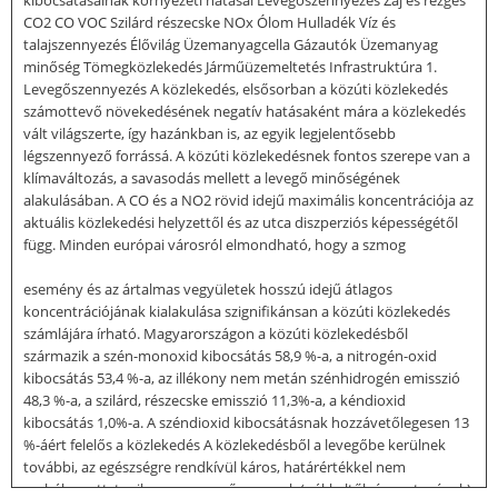
CO2 CO VOC Szilárd részecske NOx Ólom Hulladék Víz és
talajszennyezés Élővilág Üzemanyagcella Gázautók Üzemanyag
minőség Tömegközlekedés Járműüzemeltetés Infrastruktúra 1.
Levegőszennyezés A közlekedés, elsősorban a közúti közlekedés
számottevő növekedésének negatív hatásaként mára a közlekedés
vált világszerte, így hazánkban is, az egyik legjelentősebb
légszennyező forrássá. A közúti közlekedésnek fontos szerepe van a
klímaváltozás, a savasodás mellett a levegő minőségének
alakulásában. A CO és a NO2 rövid idejű maximális koncentrációja az
aktuális közlekedési helyzettől és az utca diszperziós képességétől
függ. Minden európai városról elmondható, hogy a szmog
esemény és az ártalmas vegyületek hosszú idejű átlagos
koncentrációjának kialakulása szignifikánsan a közúti közlekedés
számlájára írható. Magyarországon a közúti közlekedésből
származik a szén-monoxid kibocsátás 58,9 %-a, a nitrogén-oxid
kibocsátás 53,4 %-a, az illékony nem metán szénhidrogén emisszió
48,3 %-a, a szilárd, részecske emisszió 11,3%-a, a kéndioxid
kibocsátás 1,0%-a. A széndioxid kibocsátásnak hozzávetőlegesen 13
%-áért felelős a közlekedés A közlekedésből a levegőbe kerülnek
további, az egészségre rendkívül káros, határértékkel nem
szabályozott, toxikus szennyező anyagok ( rákkeltők és mutagének)