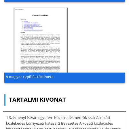
A magyar repülés története
TARTALMI KIVONAT
1 Széchenyi István egyetem Közlekedésmérnök szak A közúti
közlekedés környezeti hatásai 2 Bevezetés A közúti közlekedés
kibocsátásainak környezeti hatásai Levegőszennyezés Zaj és rezgés