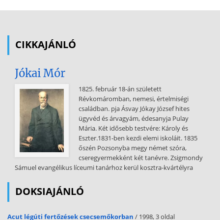
is. 3 A fent ismertetett adatok alapján érthető, hogy városainkban és
forgalmas útjaink környezetében a levegő minősége igen sok
esetben nem megfelelő, csúcsforgalmi időszakokban a mért
szennyezőanyagok (szénmonoxid, nitrogén-oxid, por)
CIKKAJÁNLÓ
koncentrációja igen gyakran meghaladja az
egészségügyi határértéket. A levegőszennyezés növekedésével
Jókai Mór
párhuzamosan megfigyelhető hogy emelkedik egyes, a
szennyezőanyagok hatására vissza vezethető, megbetegedések
1825. február 18-án született
száma. Mindenki tisztában van azzal, hogy a környezet állapotának
Révkomáromban, nemesi, értelmiségi
javítása nem képzelhető el a közlekedési eredetű levegőszennyezés
családban. pja Ásvay Jókay József hites
csökkentése nélkül. A hazai levegőtisztaság védelmet szolgáló
ügyvéd és árvagyám, édesanyja Pulay
legfontosabb környezetvédelmi célokat és feladatokat az
Mária. Két idősebb testvére: Károly és
Országgyűlés által elfogadott NEMZETI KÖRNYEZETVÉDELMI
Eszter.1831-ben kezdi elemi iskoláit. 1835
PROGRAM (NKP) külön fejezetben foglalja össze. Ennek közlekedési
őszén Pozsonyba megy német szóra,
területű céljai szorosan kapcsolódnak a közlekedéspolitikához,
cseregyermekként két tanévre. Zsigmondy
illetve a közlekedéspolitika környezetbarát megvalósításáról szóló
Sámuel evangélikus líceumi tanárhoz kerül kosztra-kvártélyra
68/1996. (VII9) OGY határozathoz, amelynek egyik fő fejlesztési
szempontja az emberi környezet védelme. Az NKP-ben
DOKSIAJÁNLÓ
megfogalmazott feladatok végrehajtását más konkrét ágazati és
ágazatközi programok is szolgálják (Levegőtisztaság-védelmi
Acut légúti fertőzések csecsemőkorban
/ 1998, 3 oldal