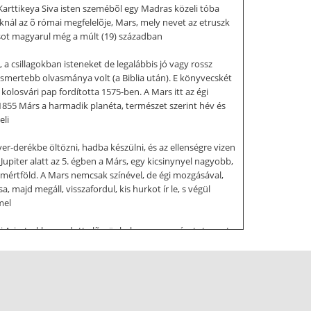
Karttikeya Siva isten szemébõl egy Madras közeli tóba
iaknál az õ római megfelelõje, Mars, mely nevet az etruszk
rsot magyarul még a múlt (19) században
, a csillagokban isteneket de legalábbis jó vagy rossz
gismertebb olvasmánya volt (a Biblia után). E könyvecskét
kolosvári pap fordította 1575-ben. A Mars itt az égi
. 1855 Márs a harmadik planéta, természet szerint hév és
eli
ver-derékbe öltözni, hadba készülni, és az ellenségre vizen
Jupiter alatt az 5. égben a Márs, egy kicsinynyel nagyobb,
 mértföld. A Mars nemcsak színével, de égi mozgásával,
, majd megáll, visszafordul, kis hurkot ír le, s végül
mel
zi Arisztarkhosz adott elõször helyes magyarázatot, mert
öldpályán kívül keringett, így a Föld idõnként lekörözte 
deferensek, Földközéppontú világképek, melyekben a
átható bolygók vagy épp a Hold egy kategóriába
mû a kor emberének: A Hold csak puszta szemnek is