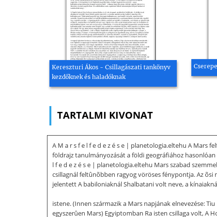
Cserepe
Kereszturi Ákos - Csillagászati tankönyv
kezdőknek és haladóknak
TARTALMI KIVONAT
A M a r s f e l f e d e z é s e | planetologia.eltehu A Mars 
földrajz tanulmányozását a földi geográfiához hasonlóan k
l f e d e z é s e | planetologia.eltehu Mars szabad szemm
csillagnál feltûnõbben ragyog vöröses fénypontja. Az õsi 
jelentett A babiloniaknál Shalbatani volt neve, a kínaiakn
istene. (Innen származik a Mars napjának elnevezése: Tiu n
egyszerûen Mars) Egyiptomban Ra isten csillaga volt, A H