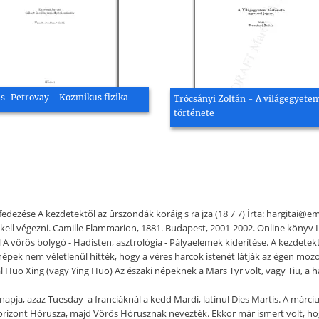
s-Petrovay - Kozmikus fizika
Trócsányi Zoltán - A világegyete
története
felfedezése A kezdetektõl az ûrszondák koráig s ra jza (18 7 7) Írta: hargitai@e
ell végezni. Camille Flammarion, 1881. Budapest, 2001-2002. Online könyv Let
el A vörös bolygó - Hadisten, asztrológia - Pályaelemek kiderítése. A kezde
népek nem véletlenül hitték, hogy a véres harcok istenét látják az égen mozo
ál Huo Xing (vagy Ying Huo) Az északi népeknek a Mars Tyr volt, vagy Tiu, a 
apja, azaz Tuesday  a franciáknál a kedd Mardi, latinul Dies Martis. A márciu
orizont Hórusza, majd Vörös Hórusznak nevezték. Ekkor már ismert volt, hog