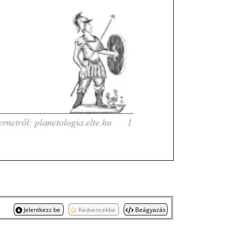
Jelentkezz be
Kedvencekbe
Beágyazás