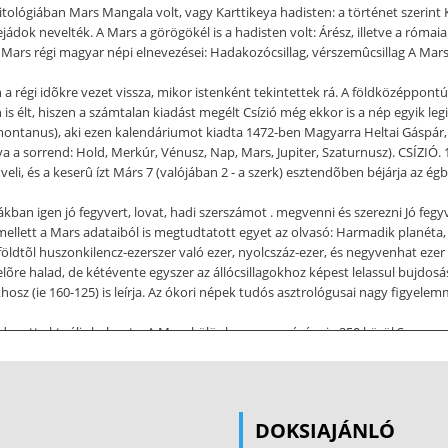
tológiában Mars Mangala volt, vagy Karttikeya hadisten: a történet szerint 
lejádok nevelték. A Mars a görögökél is a hadisten volt: Árész, illetve a róma
 A Mars régi magyar népi elnevezései: Hadakozócsillag, vérszemûcsillag A Ma
án a régi idõkre vezet vissza, mikor istenként tekintettek rá. A földközéppontú
is élt, hiszen a számtalan kiadást megélt Csízió még ekkor is a nép egyik le
iomontanus), aki ezen kalendáriumot kiadta 1472-ben Magyarra Heltai Gáspár, 
olva a sorrend: Hold, Merkúr, Vénusz, Nap, Mars, Jupiter, Szaturnusz). CSÍZIÓ
li, és a keserû ízt Márs 7 (valójában 2 - a szerk) esztendõben béjárja az égb
rákban igen jó fegyvert, lovat, hadi szerszámot . megvenni és szerezni Jó fegy
mellett a Mars adataiból is megtudtatott egyet az olvasó: Harmadik planéta, 
 földtõl huszonkilencz-ezerszer való ezer, nyolcszáz-ezer, és negyvenhat ezer
elõre halad, de kétévente egyszer az állócsillagokhoz képest lelassul bujdosása
sz (ie 160-125) is leírja. Az ókori népek tudós asztrológusai nagy figyelem
rdozott aktuális helyzete. A Mars különleges mozgására ie 250 körül Szamos
nevén bujdosó csillaggá - vált. Napközéppontú világmodelljében a Mars a F
bb azonban jöttek az egyre bonyolultabb pályamagyarázatok, epiciklusok, 
k kellettek. Nem volt egyszerû mindenkinek elfogadnia, hogy az égbolton l
sillagos ég c tankönyvében még bizonygatnia kell, tehát nem volt egyértel
DOKSIAJÁNLÓ