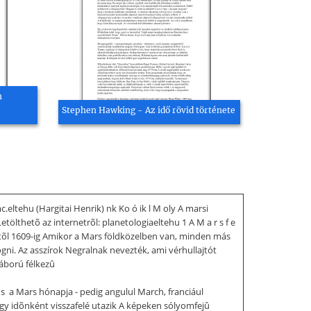
m
Stephen Hawking - Az idő rövid története
mc.eltehu (Hargitai Henrik) nk Ko ó ik l M oly A marsi
ölthetõ az internetrõl: planetologiaeltehu 1 A M a r s f e
tektõl 1609-ig Amikor a Mars földközelben van, minden más
gni. Az asszírok Negralnak nevezték, ami vérhullajtót
háború félkezû
s  a Mars hónapja - pedig angulul March, franciául
y idõnként visszafelé utazik A képeken sólyomfejû