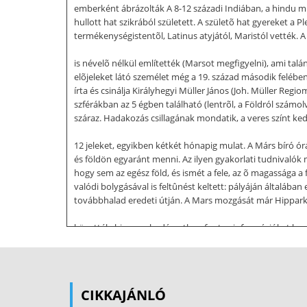
emberként ábrázolták A 8-12 századi Indiában, a hindu mi
hullott hat szikrából született. A születõ hat gyereket a P
termékenységistentõl, Latinus atyjától, Maristól vették.
is névelõ nélkül említették (Marsot megfigyelni), ami tal
elõjeleket látó személet még a 19. század második felében 
írta és csinálja Királyhegyi Müller János (Joh. Müller Reg
szférákban az 5 égben található (lentrõl, a Földról szám
száraz. Hadakozás csillagának mondatik, a veres színt kedve
12 jeleket, egyikben kétkét hónapig mulat. A Márs bíró ó
és földön egyaránt menni. Az ilyen gyakorlati tudnivalók 
hogy sem az egész föld, és ismét a fele, az õ magassága a
valódi bolygásával is feltûnést keltett: pályáján általában 
továbbhalad eredeti útján. A Mars mozgását már Hipparkho
követték, hiszen a hadászatban fontos információkat ho
elméletében már Földünk is egyszerû bolygóvá régi magyar 
ezzel könnyen megmagyarázta a hurkokat pályáján. Késõ
Mars mozgásának leírásához egyre bonyolultabb elmélete
tartoznak a mi Földünkkel. 1809-ben Varga Mártonnak A t
CIKKAJÁNLÓ