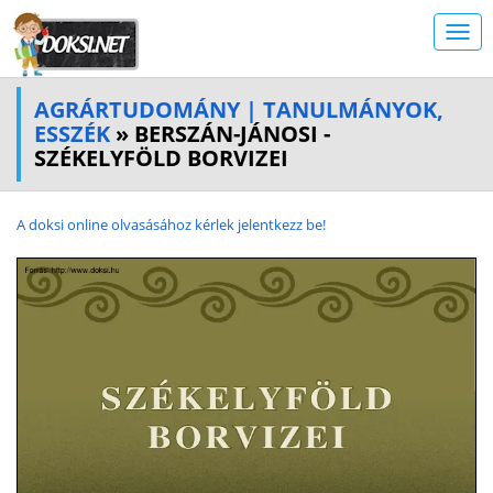
AGRÁRTUDOMÁNY | TANULMÁNYOK,
ESSZÉK
» BERSZÁN-JÁNOSI -
SZÉKELYFÖLD BORVIZEI
A doksi online olvasásához kérlek jelentkezz be!