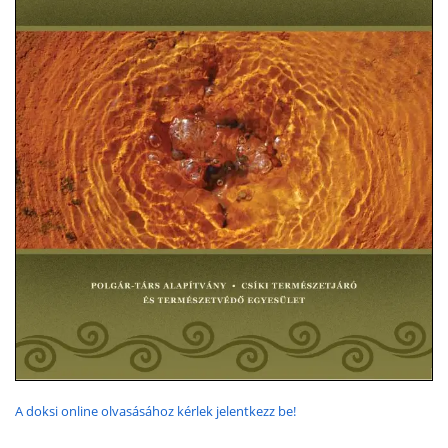
A doksi online olvasásához kérlek jelentkezz be!