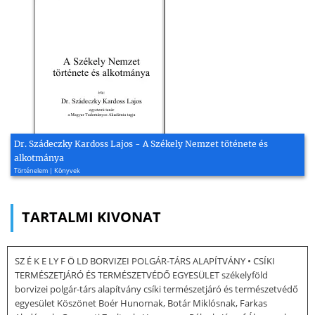
Dr. Szádeczky Kardoss Lajos - A Székely Nemzet töténete és
alkotmánya
Történelem | Könyvek
TARTALMI KIVONAT
SZ É K E LY F Ö LD BORVIZEI POLGÁR-TÁRS ALAPÍTVÁNY • CSÍKI
TERMÉSZETJÁRÓ ÉS TERMÉSZETVÉDŐ EGYESÜLET székelyföld
borvizei polgár-társ alapítvány csíki természetjáró és természetvédő
egyesület Köszönet Boér Hunornak, Botár Miklósnak, Farkas