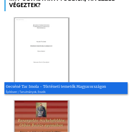
VÉGEZTEK?
Gecséné Tar Imola - Történeti temetők Magyarországon
Építészet | Tanulmányok, Esszék