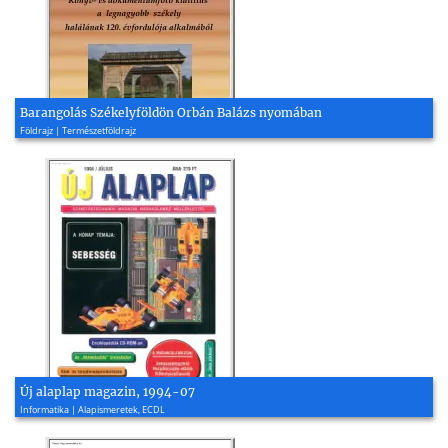
Barangolás Székelyföldön Orbán Balázs nyomában
Földrajz | Természetföldrajz
Új alaplap magazin, 1994-07
Informatika | Alapismeretek, ECDL