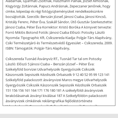
Aladárnak, Gyarmati Zsoltnak, Haszmann Pálnak, József Álmosnak,
Kisgyörgy Zoltánnak, Papucs Andrásnak, Zepeczaner Jenőnek, hogy
cimke, képeslap és régi fotógyüjteményüket rendelkezésünkre
bocsájtották. Szerzők: Berszán József, Jánosi Csaba, Jánosi Kincső,
Kristály Ferenc, Péter Éva, Szakáll Sándor, Ütő Gusztáv Szerkesztette:
Jánosi Csaba, Péter Éva Korrektor: Kristó Boróka A könyvet tervezte:
Forró Miklós Botond Fotók: Jánosi Csaba Előszó: Potozky László
Nyomda: Tipographic Kft, Csíkszereda Kiadja: Polgár-Társ Alapítvány,
Csíki Természetjáró és Természetvédő Egyesület – Csíkszereda, 2009.
ISBN: Támogatók: Polgár-Társ Alapítvány,
Csíkszereda Tusnád Ásványvíz RT., Tusnád Tar tal om Potozky
László: Előszó 5 Jánosi Csaba – Berszán József – Péter Éva:
Székelyföld borvizei Udvarhelyszék Gyergyószék Csíkszék
Kászonszék Sepsiszék Kézdiszék Orbaiszék 9 12 40 52 95 99 123 141
Székelyföld palackozott ásványvizei Maros megye Udvarhelyszék
Gyergyószék Csíkszék Kászonszék Sepsiszék Kézdiszék Orbaiszék
151 156 156 161 164 171 176 180 181 A székelyföldi ásványvizek
lerakódásainak ásványi kiválásai 187 A Székelyföldön palackozott
ásványvizek címkéinek reklámgrafikai fejlődéstörténete
Udvarhelyszék Gyergyószék Csíkszék Kászonszék Sepsiszék
Kézdiszék Orbaiszék Helység névjegyzék 197 198 205 210 217 221
234 236 243 Jánosi Csaba – Péter Éva – Berszán József – Jánosi Kincső: