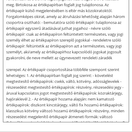
meg. Birtokosa az értékpapírban foglalt jog tulajdonosa. Az
értékpapír külső megjelenésében is eltér más közokiratoktól.
Forgalomképes okirat, amely az átruházási lehetőség alapján három
csoportra osztható: - bemutatóra szóló értékpapír: tulajdonosa az
értékpapír egyszerű átadásával juthat jogaihoz - névre szóló
értékpapír: csak az értékpapíron feltüntetett természetes, vagy jogi
személy élhet az értékpapíron szereplő jogokkal - rendeletre szóló
értékpapír: feltüntetik az értékpapíron azt a természetes, vagy jogi
személyt, aki/amely az értékpapírhoz kapcsolódó jogokat jogosult
gyakorolni, de neve mellett az úgynevezett rendeleti záradék
szerepel. Az értékpapír csoportosítása többféle szempont szerint
lehetséges: 1. Az értékpapírban foglalt jog szerint: - követelést
megtestesítő értékpapírok: csekk, váltó, kötvény, adósságlevelek -
részesedést megtestesítő értékpapírok: részvény, részesedési jegy -
áruval kapcsolatos jogot megtestesítő értékpapírok: közraktárjegy,
hajóraklevél 2. - Az értékpapír hozama alapján: nem kamatozó
értékpapírok: diszkont kincstárjegy, váltó fix hozamú értékpapírok:
klasszikus kötvény változó hozamú értékpapírok: részvény, minden
részesedést megjelenítő értékpapír átmeneti formák: változó
(lebegő) kamatozású kötvény, konvertálható (átváltható) kötvény 3.
- Lejárat szerint az értékpapírok lehetnek: rövid lejáratúak: váltó