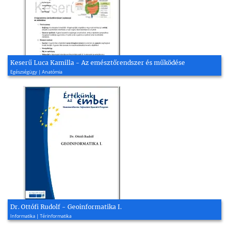
Keserű Luca Kamilla - Az emésztőrendszer és működése
Egészségügy | Anatómia
Dr. Ottófi Rudolf - Geoinformatika I.
Informatika | Térinformatika