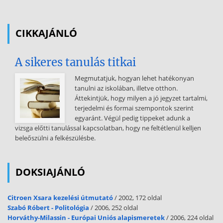
középlejáratúak: 1 – 5 év között, kötvények hosszú lejáratúak: 5
éven túl, kötvény, záloglevelek, államadósság kötvény lejárat nélküli
CIKKAJÁNLÓ
értékpapírok: örökjáradékos kötvény, szövetkezeti üzletrész 4.
Forgalomképesség szerint: - forgalmazás köre alapján: -
közforgalmazású értékpapírok - meghatározott körben
A sikeres tanulás titkai
forgalmazható értékpapírok: diszkont kincstárjegyek -
forgalombahozatal feltétele szerint: - zárt, nem nyilvánosan
Megmutatjuk, hogyan lehet hatékonyan
forgalomba hozott értékpapírok - nyilvánosan forgalomba hozott
tanulni az iskolában, illetve otthon.
értékpapírok 5. Kibocsátás iránya szerint: - belföldre kibocsátott
Áttekintjük, hogy milyen a jó jegyzet tartalmi,
értékpapírok - külföldre kibocsátott értékpapírok 6. - Kibocsátó
terjedelmi és formai szempontok szerint
szerint: állam által kibocsátott: államkötvény, kincstárjegy
egyaránt. Végül pedig tippeket adunk a
hitelintézetek által kibocsátott: letéti jegyek, pénztárjegyek
vizsga előtti tanulással kapcsolatban, hogy ne feltétlenül kelljen
társaságok, gazdálkodók által kibocsátott: közraktárjegy,
beleőszülni a felkészülésbe.
hajóraklevél egyéb megoldással kibocsátott: váltó 7. - Forgalom és
tőkeképesség szerint: tőzsdén jegyzett értékpapír előtőzsdén
jegyzett értékpapír harmadik piacon jegyzett értékpapír szervezett
DOKSIAJÁNLÓ
forgalomban nem jegyzett
értékpapír 8. Funkció, illetve gazdaságban betöltött szerep alapján: -
Citroen Xsara kezelési útmutató
/ 2002, 172 oldal
a pénzt forgalmi- és fizetőeszköz szerepében helyettesíteni képes
Szabó Róbert - Politológia
/ 2006, 252 oldal
értékpapírok: csekk, váltó - vagyongyűjtést és vagyonelosztást
Horváthy-Milassin - Európai Uniós alapismeretek
/ 2006, 224 oldal
szolgáló, az úgynevezett szűkebb értelemben vett értékpapírok: