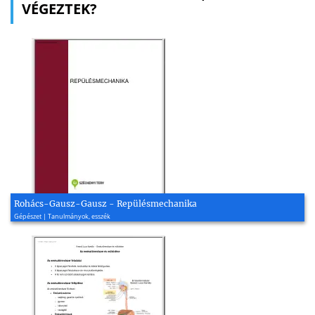
VÉGEZTEK?
Rohács-Gausz-Gausz - Repülésmechanika
Gépészet | Tanulmányok, esszék