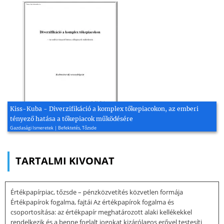
Kiss-Kuba - Diverzifikáció a komplex tőkepiacokon, az emberi
tényező hatása a tőkepiacok működésére
Gazdasági Ismeretek | Befektetés, Tőzsde
TARTALMI KIVONAT
Értékpapírpiac, tőzsde – pénzközvetítés közvetlen formája
Értékpapírok fogalma, fajtái Az értékpapírok fogalma és
csoportosítása: az értékpapír meghatározott alaki kellékekkel
rendelkezik és a benne foglalt jogokat kizárólagos erővel testesíti