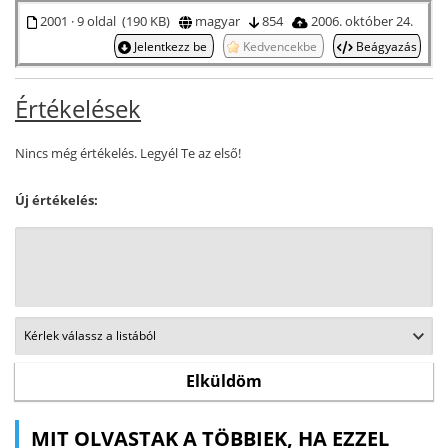
2001 · 9 oldal (190 KB)
magyar
854
2006. október 24.
Jelentkezz be
Kedvencekbe
Beágyazás
Értékelések
Nincs még értékelés. Legyél Te az első!
Új értékelés:
MIT OLVASTAK A TÖBBIEK, HA EZZEL