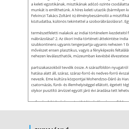
a keleti egzotikának, misztikának adózó ıszinte csodálattal
munkát is említhetünk. A híres keleti utazók (bármilyen k
Felvinczi Takács Zoltánt is) élménybeszámolói a misztifik
köztudatba, különös tekintettel a szoborábrázolásra1. Eg
természetfeletti nıalakok az indiai történelem kezdeteitı
nıábrázolása? 2. Az ókori India történeti áttekintése Ind
szubkontinens ugyanis tengerpartja ugyanis nehezen 1 Enn
mővészet erısen plasztikus, vagyis a fényképezés feltalál
nehezen leválaszthatók, múzeumban kevésbé élvezetesen me
partszakaszokból tevıdik össze. A szárazföldön nyugatró
hatása alatt áll, száraz, száraz-forró és nedves-forró évszak
nevezik. Eme kultúra központjai Mohendzso-Dáró ás Harappa
csatornázás, fürdı- és illemhelyiséggel ellátott, égetett 
olykor pusztító árvízzel együtt járó évi áradása tett lehe
erıforrások kiaknázása, a terület kiszárdása és egy földre
Az árja törzsek kezdetben az északi Pandzsábban éltek, m
elemét és megszilárdították a kasztrendszert. A kasztok a 
brahmanoknak, a katonait ksatrijának, a földmővesek és ip
óárja vallásos szövegek is. Az indusi civilizáció hanyatlás