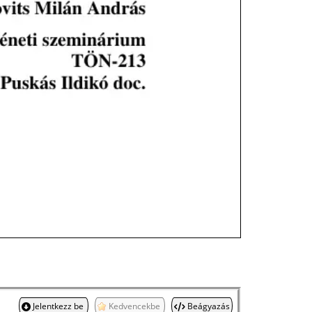
Jelentkezz be
Kedvencekbe
Beágyazás