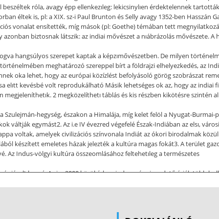
 beszéltek róla, avagy épp ellenkezıleg: lekicsinylıen érdektelennek tartottá
orban éltek is, pl: a XIX. sz-i Paul Brunton és Selly avagy 1352-ben Hasszán 
ációs vonalat erısítették, míg mások (pl: Goethe) témában tett megnyilatkoz
y azonban biztosnak látszik: az indiai mővészet a nıábrázolás mővészete. A 
l fogva hangsúlyos szerepet kaptak a képzımővészetben. De milyen történelmi,
ia történelmében meghatározó szereppel bírt a földrajzi elhelyezkedés, az In
ek oka lehet, hogy az európai közízlést befolyásoló görög szobrászat remek
ása elıtt kevésbé volt reprodukálható Másik lehetséges ok az, hogy az indiai 
gjeleníthetık. 2 megközelíthetı táblás és kis részben kikötésre szintén alk
l a Szulejmán-hegység, északon a Himalája, míg kelet felöl a Nyugat-Burmai
ok váltják egymást2. Az i.e IV évezred végefelé Észak-Indiában az elsı, városi, 
 voltak, amelyek civilizációs színvonala Indiát az ókori birodalmak közül a
téglából készített emeletes házak jelezték a kultúra magas fokát3. A terület g
tıvé. Az Indus-völgyi kultúra összeomlásához feltehetıleg a természetes
ngés járult hozzá. Az isz 2000 körül érkezı indoeurópai eredető árják több hu
ajd fokozatosan délebbre vonultak, a Gangesz és a Jamuná folyók közét fogla
társadalmat négy részre tagolták, amelyek között átjárást csak az újjászületés
arosok kasztját vaisjáknak, míg a dravdiák sudrák (szolgák) voltak. Errıl a
át követte a „sötét évezred”, amikor az írásos emlékek megritkulnak, és felteh