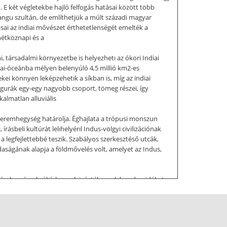
k. E két végletekbe hajló felfogás hatásai között több
Gangu szultán, de említhetjük a múlt századi magyar
ásai az indiai mővészet érthetetlenségét emelték a
hétköznapi és a
 társadalmi környezetbe is helyezhetı az ókori Indiai
diai-óceánba mélyen belenyúló 4,5 millió km2-es
ei könnyen leképzehetık a síkban is, míg az indiai
figurák egy-egy nagyobb csoport, tömeg részei, így
almatlan alluviális
-peremhegység határolja. Éghajlata a trópusi monszun
írásbeli kultúrát lelıhelyérıl Indus-völgyi civilizációnak
 legfejlettebbé teszik. Szabályos szerkesztéső utcák,
azdaságának alapja a földmővelés volt, amelyet az Indus,
llámban északról érkezve leigázták az ıslakos dravidákat.
lták el. Magukba olvasztották az ıslakos hitvilág számos
 biztosított. A papi vezetı réteget hívták
 társadalmi berendezkedésrıl tanúskodnak a Védák, az
etıleg