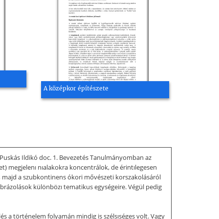
A középkor építészete
 Puskás Ildikó doc. 1. Bevezetés Tanulmányomban az
zet) megjelenı nıalakokra koncentrálok, de érintılegesen
st, majd a szubkontinens ókori mővészeti korszakolásáról
ıábrázolások különbözı tematikus egységeire. Végül pedig
lés a történelem folyamán mindig is szélsıséges volt. Vagy