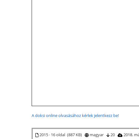
A doksi online olvasásához kérlek jelentkezz be!
2015 · 16 oldal (887 KB)
magyar
20
2018. má