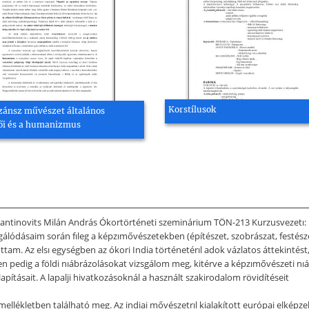
Korstílusok
zánsz művészet általános
ői és a humanizmus
stantinovits Milán András Ókortörténeti szeminárium TÖN-213 Kurzusvezetı:
izsgálódásaim során fıleg a képzımővészetekben (építészet, szobrászat, festés
ottam. Az elsı egységben az ókori India történetérıl adok vázlatos áttekinté
en pedig a földi nıábrázolásokat vizsgálom meg, kitérve a képzımővészeti n
pításait. A lapalji hivatkozásoknál a használt szakirodalom rövidítéseit
mellékletben található meg. Az indiai mővészetrıl kialakított európai elképze