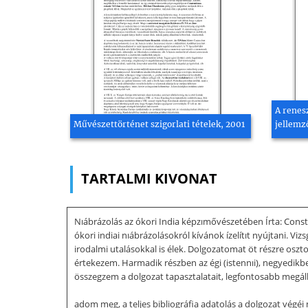
A renes
Művészettörténet szigorlati tételek, 2001
jellemz
TARTALMI KIVONAT
Nıábrázolás az ókori India képzımővészetében Írta: Con
ókori indiai nıábrázolásokról kívánok ízelítıt nyújtani. V
irodalmi utalásokkal is élek. Dolgozatomat öt részre oszt
értekezem. Harmadik részben az égi (istennıi), negyedikb
összegzem a dolgozat tapasztalatait, legfontosabb megálla
adom meg, a teljes bibliográfia adatolás a dolgozat végéi 