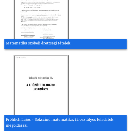
Matematika szóbeli érettségi tételek
Fröhlich Lajos - Sokszínű matematika, 11. osztályos feladatok
megoldással