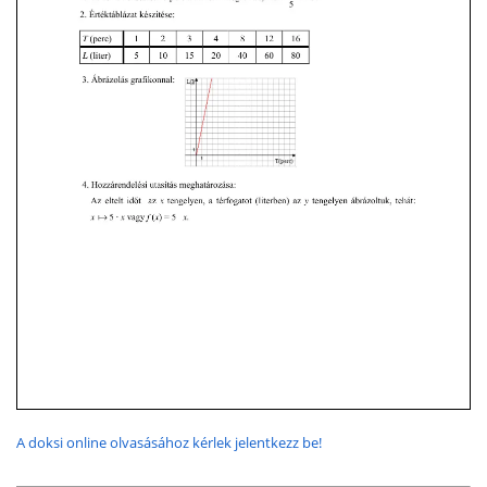
A doksi online olvasásához kérlek jelentkezz be!