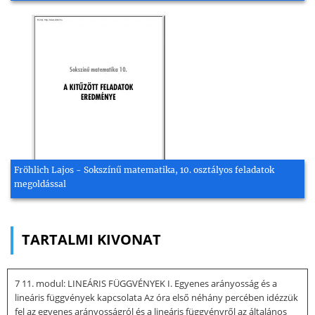
Fröhlich Lajos - Sokszínű matematika, 10. osztályos feladatok
megoldással
TARTALMI KIVONAT
7 11. modul: LINEÁRIS FÜGGVÉNYEK I. Egyenes arányosság és a
lineáris függvények kapcsolata Az óra első néhány percében idézzük
fel az egyenes arányosságról és a lineáris függvényről az általános