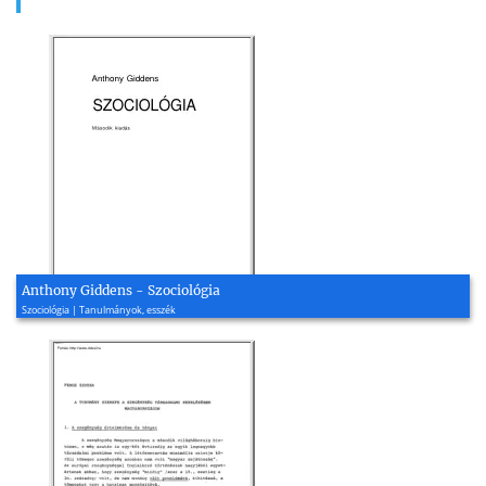
Anthony Giddens - Szociológia
Szociológia | Tanulmányok, esszék