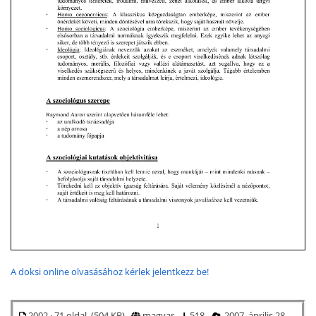
A doksi online olvasásához kérlek jelentkezz be!
2002 · 71 oldal (504 KB)
magyar
518
2007. április 28.