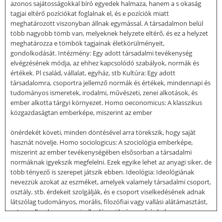
azonos sajátosságokkal bíró egyedek halmaza, hanem a s okaság
tagjai eltérő pozíciókat foglalnak el, és e pozíciók miatt
meghatározott viszonyban állnak egymással. A társadalmon belül
több nagyobb tömb van, melyeknek helyzete eltérő, és ez a helyzet
meghatározza e tömbök tagjainak életkörülményeit,
gondolkodását. Intézmény: Egy adott társadalmi tevékenység
elvégzésének módja, az ehhez kapcsolódó szabályok, normák és
értékek. Pl család, vállalat, egyház, stb Kultúra: Egy adott
társadalomra, csoportra jellemző normák és értékek, mindennapi és
tudományos ismeretek, irodalmi, művészeti, zenei alkotások, és
ember alkotta tárgyi környezet. Homo oeconomicus: A klasszikus
közgazdaságtan emberképe, miszerint az ember
önérdekét követi, minden döntésével arra törekszik, hogy saját
hasznát növelje. Homo sociologicus: A szociológia emberképe,
miszerint az ember tevékenységében elsősorban a társadalmi
normáknak igyekszik megfelelni. Ezek egyike lehet az anyagi siker, de
több tényező is szerepet játszik ebben. Ideológia: Ideológiának
nevezzük azokat az eszméket, amelyek valamely társadalmi csoport,
osztály, stb. érdekeit szolgálják, és e csoport viselkedésének adnak
látszólag tudományos, morális, filozófiai vagy vallási alátámasztást,
azt sugallva, hogy ez a viselkedés szükségszerű és helyes,
mindenkinek a javát szolgálja. Tágabb értelemben minden