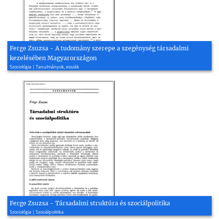
Ferge Zsuzsa - A tudomány szerepe a szegénység társadalmi
kezelésében Magyarországon
Szociológia | Tanulmányok, esszék
Ferge Zsuzsa - Társadalmi struktúra és szociálpolitika
Szociológia | Szociálpolitika