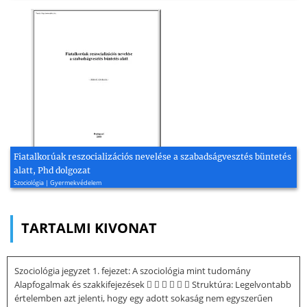
Fiatalkorúak reszocializációs nevelése a szabadságvesztés büntetés
alatt, Phd dolgozat
Szociológia | Gyermekvédelem
TARTALMI KIVONAT
Szociológia jegyzet 1. fejezet: A szociológia mint tudomány
Alapfogalmak és szakkifejezések       Struktúra: Legelvontabb
értelemben azt jelenti, hogy egy adott sokaság nem egyszerűen