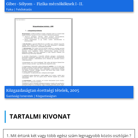
Giber-Sólyom - Fizika mérnököknek I-II.
Fizika | Felsőoktatás
Közgazdaságtan érettségi tételek, 2005
Gazdasági Ismeretek | Közgazdaságtan
TARTALMI KIVONAT
1. Mit értünk két vagy több egész szám legnagyobb közös osztóján ?