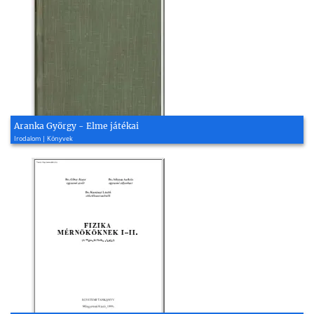
Aranka György - Elme játékai
Irodalom | Könyvek