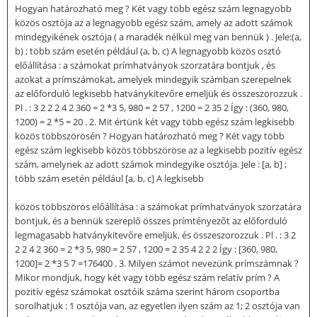
Hogyan határozható meg ? Két vagy több egész szám legnagyobb
közös osztója az a legnagyobb egész szám, amely az adott számok
mindegyikének osztója ( a maradék nélkül meg van bennük ) . Jele:(a,
b) ; több szám esetén például (a, b, c) A legnagyobb közös osztó
előállítása : a számokat prímhatványok szorzatára bontjuk , és
azokat a prímszámokat, amelyek mindegyik számban szerepelnek
az előforduló legkisebb hatványkitevőre emeljük és összeszorozzuk .
Pl . : 3 2 2 2 4 2 360 = 2 *3 5, 980 = 2 57 , 1200 = 2 35 2 Így : (360, 980,
1200) = 2 *5 = 20 . 2. Mit értünk két vagy több egész szám legkisebb
közös többszörösén ? Hogyan határozható meg ? Két vagy több
egész szám legkisebb közös többszöröse az a legkisebb pozitív egész
szám, amelynek az adott számok mindegyike osztója. Jele : [a, b] ;
több szám esetén például [a, b, c] A legkisebb
közös többszörös előállítása : a számokat prímhatványok szorzatára
bontjuk, és a bennük szereplő összes prímtényezőt az előforduló
legmagasabb hatványkitevőre emeljük, és összeszorozzuk . Pl . : 3 2
2 2 4 2 360 = 2 *3 5, 980 = 2 57 , 1200 = 2 35 4 2 2 2 Így : [360, 980,
1200]= 2 *3 5 7 =176400 . 3. Milyen számot nevezünk prímszámnak ?
Mikor mondjuk, hogy két vagy több egész szám relatív prím ? A
pozitív egész számokat osztóik száma szerint három csoportba
sorolhatjuk : 1 osztója van, az egyetlen ilyen szám az 1; 2 osztója van