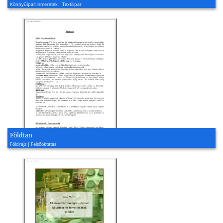
Könnyűipari ismeretek | Textilipar
Földtan
Földrajz | Felsőoktatás