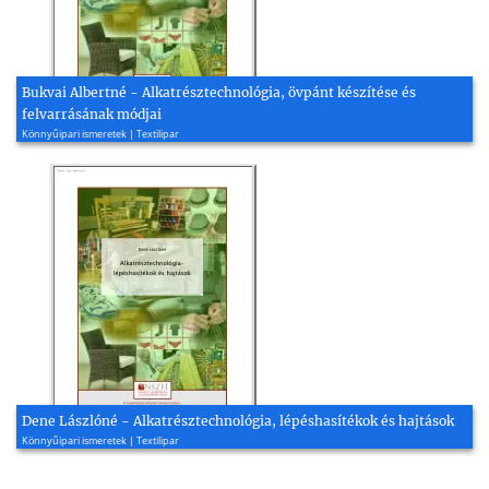
Bukvai Albertné - Alkatrésztechnológia, övpánt készítése és
felvarrásának módjai
Könnyűipari ismeretek | Textilipar
Dene Lászlóné - Alkatrésztechnológia, lépéshasítékok és hajtások
Könnyűipari ismeretek | Textilipar