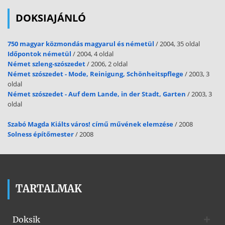
DOKSIAJÁNLÓ
750 magyar közmondás magyarul és németül
/ 2004, 35 oldal
Időpontok németül
/ 2004, 4 oldal
Német szleng-szószedet
/ 2006, 2 oldal
Német szószedet - Mode, Reinigung, Schönheitspflege
/ 2003, 3
oldal
Német szószedet - Auf dem Lande, in der Stadt, Garten
/ 2003, 3
oldal
Szabó Magda Kiálts város! című művének elemzése
/ 2008
Solness építőmester
/ 2008
TARTALMAK
Doksik