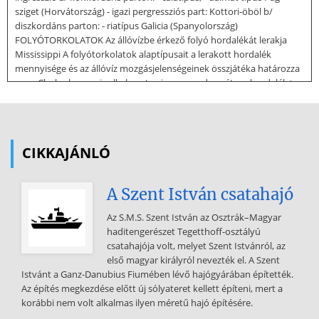
sziget (Horvátország) - igazi pergressziós part: Kottori-öböl b/
diszkordáns parton: - riatípus Galicia (Spanyolország)
FOLYÓTORKOLATOK Az állóvízbe érkező folyó hordalékát lerakja
Mississippi A folyótorkolatok alaptípusait a lerakott hordalék
mennyisége és az állóvíz mozgásjelenségeinek összjátéka határozza
meg. Cholnoky erre is alkalmazta viszonyrendszerét: - a hordalék >
az állóvíz munkavégző-képessége: deltatorkolat - a hordalék < az
állóvíz munkavégző-képessége: tölcsértorkolat Temze-torkolat
Rajna – Maas torkolata - nagyjából egyensúly alakul ki: nyesett
torkolat Albán tengerpart A folyótorkolatok
CIKKAJÁNLÓ
érzékeny áramlási rendszerek, amelyek működését számos tényező
befolyásolja: a folyó hordalékmennyisége, a hordalék
A Szent István csatahajó
szemcsemérete, a hullámzás mértéke, az árapály nagysága, a parti
áramlások, az állóvíz mélysége. D u n a Mississippi A deltatípusok
Az S.M.S. Szent István az Osztrák–Magyar
háromszögdiagramja Rhone Brahmaputra A delták részei: A delta
haditengerészet Tegetthoff-osztályú
rétegződése deltasíkság, deltahomlok (-front), deltalejtő (prodelta)
csatahajója volt, melyet Szent Istvánról, az
első magyar királyról nevezték el. A Szent
Istvánt a Ganz-Danubius Fiumében lévő hajógyárában építették.
Az építés megkezdése előtt új sólyateret kellett építeni, mert a
korábbi nem volt alkalmas ilyen méretű hajó építésére.