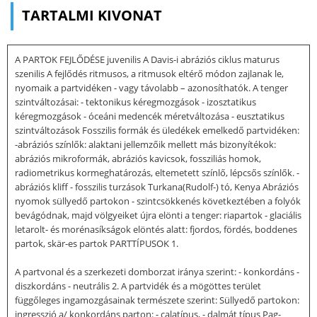
TARTALMI KIVONAT
A PARTOK FEJLŐDÉSE juvenilis A Davis-i abráziós ciklus maturus
szenilis A fejlődés ritmusos, a ritmusok eltérő módon zajlanak le,
nyomaik a partvidéken - vagy távolabb – azonosíthatók. A tenger
szintváltozásai: - tektonikus kéregmozgások - izosztatikus
kéregmozgások - óceáni medencék méretváltozása - eusztatikus
szintváltozások Fosszilis formák és üledékek emelkedő partvidéken:
-abráziós színlők: alaktani jellemzőik mellett más bizonyítékok:
abráziós mikroformák, abráziós kavicsok, fossziliás homok,
radiometrikus kormeghatározás, eltemetett színlő, lépcsős színlők. -
abráziós kliff - fosszilis turzások Turkana(Rudolf-) tó, Kenya Abráziós
nyomok süllyedő partokon - szintcsökkenés következtében a folyók
bevágódnak, majd völgyeiket újra elönti a tenger: riapartok - glaciális
letarolt- és morénasíkságok elöntés alatt: fjordos, fördés, boddenes
partok, skär-es partok PARTTÍPUSOK 1.
A partvonal és a szerkezeti domborzat iránya szerint: - konkordáns -
diszkordáns - neutrális 2. A partvidék és a mögöttes terület
függőleges ingamozgásainak természete szerint: Süllyedő partokon:
ingresszió a/ konkordáns parton: - calatípus, - dalmát típus Pag-