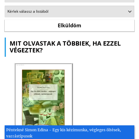
MIT OLVASTAK A TÖBBIEK, HA EZZEL
VÉGEZTEK?
Péntekné Simon Edina - Egy kis kézimunka, végleges öltések,
varrástípusok