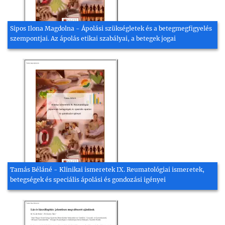
Sipos Ilona Magdolna - Ápolási szükségletek és a betegmegfigyelés
szempontjai. Az ápolás etikai szabályai, a betegek jogai
Tamás Béláné - Klinikai ismeretek IX. Reumatológiai ismeretek,
betegségek és speciális ápolási és gondozási igényei