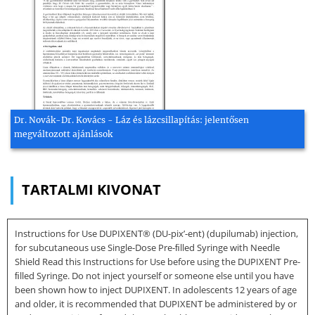
Dr. Novák-Dr. Kovács - Láz és lázcsillapítás: jelentősen
megváltozott ajánlások
TARTALMI KIVONAT
Instructions for Use DUPIXENT® (DU-pix’-ent) (dupilumab) injection,
for subcutaneous use Single-Dose Pre-ﬁlled Syringe with Needle
Shield Read this Instructions for Use before using the DUPIXENT Pre-
ﬁlled Syringe. Do not inject yourself or someone else until you have
been shown how to inject DUPIXENT. In adolescents 12 years of age
and older, it is recommended that DUPIXENT be administered by or