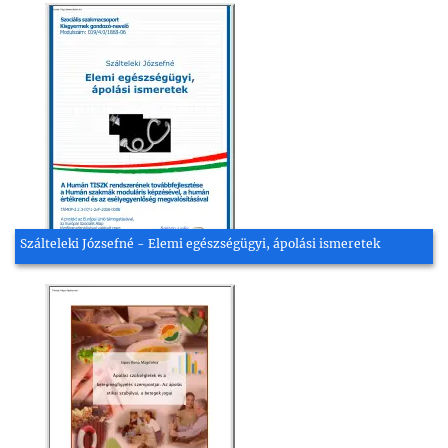
Szálteleki Józsefné - Elemi egészségügyi, ápolási ismeretek