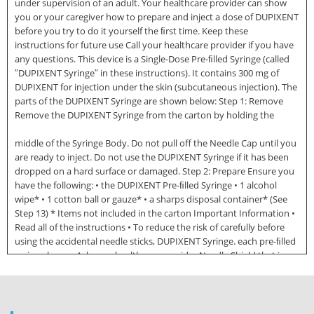
under supervision of an adult. Your healthcare provider can show
you or your caregiver how to prepare and inject a dose of DUPIXENT
before you try to do it yourself the ﬁrst time. Keep these
instructions for future use Call your healthcare provider if you have
any questions. This device is a Single-Dose Pre-ﬁlled Syringe (called
″DUPIXENT Syringe″ in these instructions). It contains 300 mg of
DUPIXENT for injection under the skin (subcutaneous injection). The
parts of the DUPIXENT Syringe are shown below: Step 1: Remove
Remove the DUPIXENT Syringe from the carton by holding the
middle of the Syringe Body. Do not pull off the Needle Cap until you
are ready to inject. Do not use the DUPIXENT Syringe if it has been
dropped on a hard surface or damaged. Step 2: Prepare Ensure you
have the following: • the DUPIXENT Pre-ﬁlled Syringe • 1 alcohol
wipe* • 1 cotton ball or gauze* • a sharps disposal container* (See
Step 13) * Items not included in the carton Important Information •
Read all of the instructions • To reduce the risk of carefully before
using the accidental needle sticks, DUPIXENT Syringe. each pre-ﬁlled
syringe has a • Ask your healthcare provider Needle Shield that is
how often you will need to automatically activated to inject the
medicine. cover the needle after you • Rotate the injection site have
given your injection. each time you inject. • Do not pull back on the •
Do not use the DUPIXENT Plunger Rod at any time. Syringe if it has