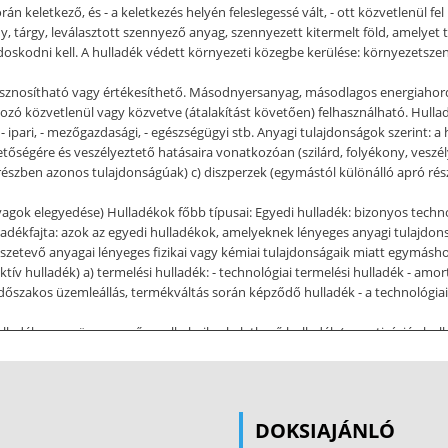
án keletkező, és - a keletkezés helyén feleslegessé vált, - ott közvetlenül 
 tárgy, leválasztott szennyező anyag, szennyezett kitermelt föld, amelyet 
doskodni kell. A hulladék védett környezeti közegbe kerülése: környezetsze
hasznosítható vagy értékesíthető. Másodnyersanyag, másodlagos energiahord
ó közvetlenül vagy közvetve (átalakítást követően) felhasználható. Hulladé
 - ipari, - mezőgazdasági, - egészségügyi stb. Anyagi tulajdonságok szerint: a
tőségére és veszélyeztető hatásaira vonatkozóan (szilárd, folyékony, veszély
zben azonos tulajdonságúak) c) diszperzek (egymástól különálló apró rés
gok elegyedése) Hulladékok főbb típusai: Egyedi hulladék: bizonyos techn
Hulladékfajta: azok az egyedi hulladékok, amelyeknek lényeges anyagi tulajdo
sszetevő anyagai lényeges fizikai vagy kémiai tulajdonságaik miatt egymásho
ktív hulladék) a) termelési hulladék: - technológiai termelési hulladék - am
, időszakos üzemleállás, termékváltás során képződő hulladék - a technológi
adék - nem üzemszerűen, alkalmilag keletkező hulladék (amortizációs hulladék
z üzemépületek takarításából származó hulladék - a termelőlétesítmények üze
pari, építő– és építőanyag ipari, élelmiszeripari) • mezőgazdasági hulladék (m
) hulladék: - Települési (kommunális) hulladék a lakossági fogyasztási, inté
termelő tevékenységből származik) • települési szilárd
DOKSIAJÁNLÓ