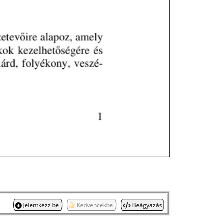
Jelentkezz be
Kedvencekbe
Beágyazás