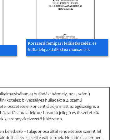
Korszerű fémipari felületkezelési és
hulladékgazdálkodási módszerek
 alkalmazásában a) hulladék: bármely, az 1. számú
ni köteles; b) veszélyes hulladék: a 2. számú
te, összetétele, koncentrációja miatt az egészségre, a
 háztartási hulladékhoz hasonló jellegű és összetételű,
ak ki szennyvízelvezető hálózaton,
n keletkező – tulajdonosa által rendeltetése szerint fel
dott, illetve selejtté vált termék. Hulladék: az ember -