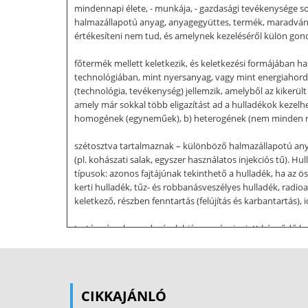
mindennapi élete, - munkája, - gazdasági tevékenysége sor
halmazállapotú anyag, anyagegyüttes, termék, maradvány,
értékesíteni nem tud, és amelynek kezeléséről külön gon
főtermék mellett keletkezik, és keletkezési formájában 
technológiában, mint nyersanyag, vagy mint energiahordoz
(technológia, tevékenység) jellemzik, amelyből az kikerült
amely már sokkal több eligazítást ad a hulladékok kezelhe
homogének (egyneműek), b) heterogének (nem minden rés
szétosztva tartalmaznak – különböző halmazállapotú anya
(pl. kohászati salak, egyszer használatos injekciós tű). 
típusok: azonos fajtájúnak tekinthető a hulladék, ha az ö
kerti hulladék, tűz- és robbanásveszélyes hulladék, radioa
keletkező, részben fenntartás (felújítás és karbantartás)
tartása és a berendezések hiányosságai miatt képződő hull
adminisztratív és szociális létesítményeiből, valamint a
fajták: • ipari hulladék (pl. kohászati, vegyipari, könnyűi
vasúti, légi és vízi közlekedés) b) települési (kommunális
valamint a közterületek tisztántartásából származik.(nem 
CIKKAJÁNLÓ