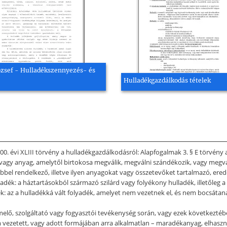
ózsef - Hulladékszennyezés- és
Hulladékgazdálkodás tételek
000. évi XLIII törvény a hulladékgazdálkodásról: Alapfogalmak 3. § E törvény
 vagy anyag, amelytől birtokosa megválik, megválni szándékozik, vagy megvál
bbel rendelkező, illetve ilyen anyagokat vagy összetevőket tartalmazó, erede
ladék: a háztartásokból származó szilárd vagy folyékony hulladék, illetőleg a
ék: az a hulladékká vált folyadék, amelyet nem vezetnek el, és nem bocsátan
ermelő, szolgáltató vagy fogyasztói tevékenység során, vagy ezek következtébe
 vezetett, vagy adott formájában arra alkalmatlan – maradékanyag, elhasználó