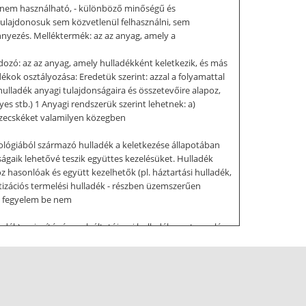
fel nem használható, - különböző minőségű és
tulajdonosuk sem közvetlenül felhasználni, sem
nnyezés. Melléktermék: az az anyag, amely a
ozó: az az anyag, amely hulladékként keletkezik, és más
kok osztályozása: Eredetük szerint: azzal a folyamattal
 hulladék anyagi tulajdonságaira és összetevőire alapoz,
es stb.) 1 Anyagi rendszerük szerint lehetnek: a)
zecskéket valamilyen közegben
ológiából származó hulladék a keletkezése állapotában
nságaik lehetővé teszik együttes kezelésüket. Hulladék
z hasonlóak és együtt kezelhetők (pl. háztartási hulladék,
ortizációs termelési hulladék - részben üzemszerűen
ai fegyelem be nem
) - a javító- és szolgáltatóipari hulladéka - a termelés
mi közterületről származó hulladék - termelési hulladék
ező-és erdőgazdasági) • közlekedési hulladék (közúti,
zményi, kiskereskedelmi és vendéglátó tevékenységből,