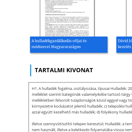
A hulladékgazdálkodás céljai és
Dávid J
módszerei Magyarországon
kezelés
TARTALMI KIVONAT
H1. A hulladék fogalma, osztályozása, típusai Hulladék: 2
melléklet szerinti kategóriák valamelyikébe tartozó tárgy
mellékletben felsorolt tulajdonságok közül eggyel vagy tö
környezetre kockázatot jelentő hulladék; c) települési hul
azzal együtt kezelhető más hulladék; d) folyékony hullad
illetve szennyvíztisztító telepen keresztül; Hulladék: a t
nem használt, illetve a keletkezés folyamatába vissza nem