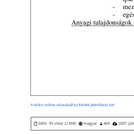
A doksi online olvasásához kérlek jelentkezz be!
2004 · 95 oldal (2 MB)
magyar
469
2007. júl