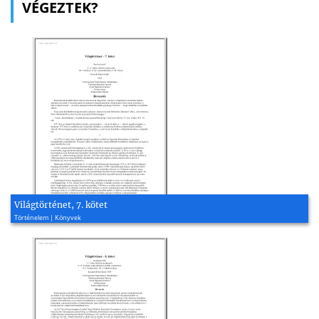
VÉGEZTEK?
Világtörténet, 7. kötet
Történelem | Könyvek