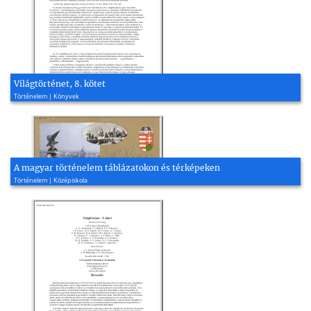
Világtörténet, 8. kötet
Történelem | Könyvek
A magyar történelem táblázatokon és térképeken
Történelem | Középiskola