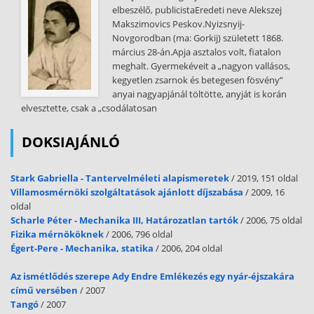
indítottak a világ újrafelosztásáért (Mandzsúria megtámadása 1931-
elbeszélő, publicistaEredeti neve Alekszej
ben, Etiópia lerohanása 1935-ben, a spanyol polgárháború
Makszimovics Peskov.Nyizsnyij-
19361939-ben, Ausztria megszállása és a csehszlovák válság
Novgorodban (ma: Gorkij) született 1868.
19381939-ben, Albánia megszállása 1939-ben és így tovább),
március 28-án.Apja asztalos volt, fiatalon
egyidejűleg fokozva gazdasági expanziójukat a Balkánon, a Közel- és
meghalt. Gyermekéveit a „nagyon vallásos,
Közép-Keleten, Távol-Keleten, Délkelet-Ázsiában és Latin-
kegyetlen zsarnok és betegesen fösvény”
Amerikában. Az imperialista ellentétek kiéleződése nem
anyai nagyapjánál töltötte, anyját is korán
kismértékben a világgazdasági válság következménye volt. A válság
elvesztette, csak a „csodálatosan
négy éven át, 1929-től 1933-ig tombolt a kapitalista világban, és
igencsak aláásta a tőkés rendszer látszólagos stabilitását. Ehhez
DOKSIAJÁNLÓ
járult, hogy a Nagy Októberi Szocialista Forradalom óta a
kapitalizmus nem volt többé a
Stark Gabriella - Tantervelméleti alapismeretek
/ 2019, 151 oldal
földgolyó egyetlen társadalmi-gazdasági rendszere. Lehetőségei
Villamosmérnöki szolgáltatások ajánlott díjszabása
/ 2009, 16
csökkentek, ellentmondásai ennek következtében is éleződtek. A
oldal
szovjet szocialista állam fejlődése és erősödése tovább mélyítette a
Scharle Péter - Mechanika III, Határozatlan tartók
/ 2006, 75 oldal
kapitalizmus általános válságát. A harmincas évek közepétől
Fizika mérnököknek
/ 2006, 796 oldal
valójában az egész tőkés világ két hatalmi csoport elszánt gazdasági
Égert-Pere - Mechanika, statika
/ 2006, 204 oldal
és politikai küzdelmének terepévé lett: egyik oldalon a fasiszta
hatalmak blokkja, a másikon három nagyhatalom Anglia,
Az ismétlődés szerepe Ady Endre Emlékezés egy nyár-éjszakára
Franciaország és az Amerikai Egyesült Államok akkortájt kiformálódó
című versében
/ 2007
imperialista tömbje állt. Az agresszív fasiszta csoport megrohamozta
Tangó
/ 2007
az ellentábor pozícióit. Emezek roppant erőforrások fölött