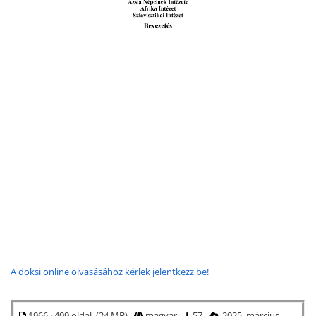
A doksi online olvasásához kérlek jelentkezz be!
1966 · 409 oldal (24 MB)
magyar
57
2025. március