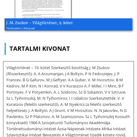
J. M. Zsukov - Világtörténet, 9. kötet
Történelem | Könyvek
TARTALMI KIVONAT
Világtörténet – 10. kötet Szerkesztő bizottság J. M Zsukov
(főszerkesztő), A. A Arzumanjan, J A Boltyin, P N Fedoszejev, J. P
Francev, B G Gafurov, M J Geftyer, A A Guber, V. M Hvosztov, B M
Kedrov, M P Kim, N I Konrad, V V Kuraszov A. F Miller, I I Minc, B F
Porsnyev, F V Potyemkin, A. L Szidorov, Sz D Szkazkin, V V Sztruve,
Sz L Tyihvinszkij, M. N Tyihomirov, I I Udalcov Szerkesztették: V. V
Kuraszov (felelős szerkesztő), A. M Nyekrics (a felelős szerkesztő
helyettese), J. A Boltyin, A J Grunt, V M Hvosztov, N. N Jakovlev, N G
Pavlenko, Sz P Platonov, A. M Szamszonov, Sz L Tyihvinszkij Kossuth
könyvkiadó 1966 A Szovjetunió Tudományos Akadémiája
Történettudományi Intézet Ázsia Népeinek Intézete Afrika Intézet
Szlavisztikai Intézet Bevezetés A Világtörténet tízedik kötete rövid,