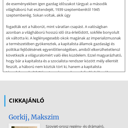
de eseményekben igen gazdag időszakot tárgyal: a második
világháború hat esztendejét, 1939 szeptemberétől 1945
szeptemberéig. Sokan voltak, akik úgy
fogadták ezt a háborút, mint váratlan csapást. A valóságban
azonban a világháború hosszú idő óta érlelődött, sokféle bonyolult
ok váltotta ki. A leglényegesebb okok magának az imperializmusnak
a természetében gyökereztek, a kapitalista államok gazdasági és
politikai fejlődésének egyenlőtlenségében, amiből elkerülhetetlenül
következik a világuralomért való éles küzdelem. Ezzel magyarázható,
hogy bár a kapitalista és a szocialista rendszer között mély ellentét
feszült, a háború nem köztük tört ki, hanem a kapitalista
társadalmon belül. Németország, amely az első világháborúban
vereséget szenvedett, a háború után tíz évvel már nemcsak
visszanyerte gazdasági erejét, de ismét a győztes nagyhatalmak
veszélyes versenytársaként léphetett fel. A harmincas évek közepére
kialakult a világ újrafelosztására törekvő fasiszta típusú imperialista
CIKKAJÁNLÓ
államok csoportja. Németország mellett Olaszország és Japán
tartozott ide, amelyek elégedetlenek voltak a konccal, amit az első
Gorkij, Makszim
világháború után kaptak, és kijátszottnak, megcsaltnak érezték
magukat. Németország, Olaszország és Japán nyílt, agresszív harcot
Szovjet-orosz regény- és drámaíró,