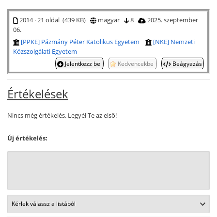
2014 · 21 oldal (439 KB)
magyar
8
2025. szeptember
06.
[PPKE] Pázmány Péter Katolikus Egyetem
[NKE] Nemzeti
Közszolgálati Egyetem
Jelentkezz be
Kedvencekbe
Beágyazás
Értékelések
Nincs még értékelés. Legyél Te az első!
Új értékelés: