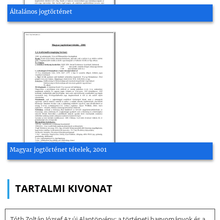
Általános jogtörténet
Magyar jogtörténet tételek, 2001
TARTALMI KIVONAT
Tóth Zoltán József Az új Alaptörvény: a történeti hagyományok és a