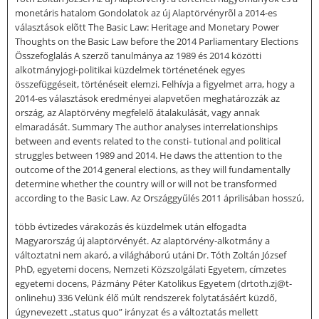
monetáris hatalom Gondolatok az új Alaptörvényrõl a 2014-es
választások elõtt The Basic Law: Heritage and Monetary Power
Thoughts on the Basic Law before the 2014 Parliamentary Elections
Összefoglalás A szerző tanulmánya az 1989 és 2014 közötti
alkotmányjogi-politikai küzdelmek történetének egyes
összefüggéseit, történéseit elemzi. Felhívja a figyelmet arra, hogy a
2014-es választások eredményei alapvetően meghatározzák az
ország, az Alaptörvény megfelelő átalakulását, vagy annak
elmaradását. Summary The author analyses interrelationships
between and events related to the consti- tutional and political
struggles between 1989 and 2014. He daws the attention to the
outcome of the 2014 general elections, as they will fundamentally
determine whether the country will or will not be transformed
according to the Basic Law. Az Országgyűlés 2011 áprilisában hosszú,
több évtizedes várakozás és küzdelmek után elfogadta
Magyarország új alaptörvényét. Az alaptörvény-alkotmány a
változtatni nem akaró, a világháború utáni Dr. Tóth Zoltán József
PhD, egyetemi docens, Nemzeti Közszolgálati Egyetem, címzetes
egyetemi docens, Pázmány Péter Katolikus Egyetem (drtoth.zj@t-
onlinehu) 336 Velünk élő múlt rendszerek folytatásáért küzdő,
úgynevezett „status quo” irányzat és a változtatás mellett