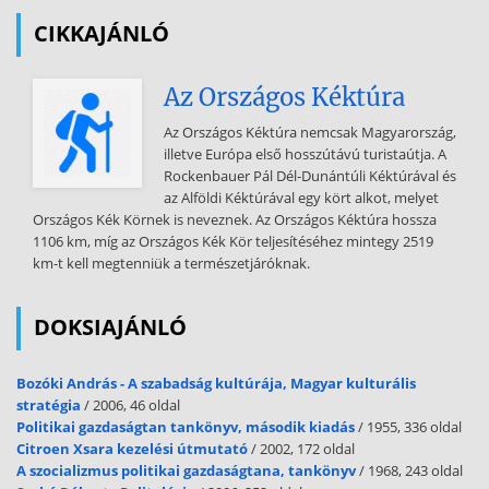
műszaki megoldások, valamint pénzügyi lehetőségek
CIKKAJÁNLÓ
kiválasztásában. Központi diszpécserszolgálatunk éjjel-nappal
ügyfeleink rendelkezésére áll a 117-4300-ás és a 267-4343-as
telefonszámokon.
Az Országos Kéktúra
(((COMEX Budapesti Telefon Alközponti Kft. Budapest X.: R:hari út 6
Az Országos Kéktúra nemcsak Magyarország,
Telefon: 127-7820 Telefax: 138-4079 INFORM A0656 A 11. ÉVFOLYAM
illetve Európa első hosszútávú turistaútja. A
7 SZÁM , 1993 / JÚLIUS TARTALOM A HÓNAP TÉMÁJA: ALAPLAP
Rockenbauer Pál Dél-Dunántúli Kéktúrával és
IPARKODJUNK! MŰHELY 37 Számítás és technika olajozottan
az Alföldi Kéktúrával egy kört alkot, melyet
(Összeállította: Jakab Ágnes) Mikroszámítógép magazin
Országos Kék Körnek is neveznek. Az Országos Kéktúra hossza
mágneslemez melléklettel Alapította a Neumann János
1106 km, míg az Országos Kék Kör teljesítéséhez mintegy 2519
Számítógéptudományi Társaság és a Cédrus Informatikai Rt
km-t kell megtenniük a természetjáróknak.
Megjelenik havonta Főszerkesztő: Faklen Pál Főszerkesztő-
helyettes: Varga János 2 Iparkodjunk megérteni! 3 Ahol minden
mindennel összefügg (Mórocz István) 6 Szalagon az üzlet. 37 (Jakab
DOKSIAJÁNLÓ
Ágnes) Nemcsak Jockey keveri. (Bóna Vilmos Solymosi Tibor) 38
WAN: több ezer kilométer (Pintér Tamás) 40 .Olajfoltok" megelőzése
Bozóki András - A szabadság kultúrája, Magyar kulturális
(Győrfi János) (Hajnal Miklós PálMaár Márton András) 9 Nyílt
stratégia
/ 2006, 46 oldal
rendszerek itt és ott (Haidegger Géza) 12 Itthoni és külhoni ,
Politikai gazdaságtan tankönyv, második kiadás
/ 1955, 336 oldal
lábakon" 41 KIRAKAT Ablakadabra (Faklen Pál)
Citroen Xsara kezelési útmutató
/ 2002, 172 oldal
A szocializmus politikai gazdaságtana, tankönyv
/ 1968, 243 oldal
(Várnai György) Szerkesztők: Jakab Ágnes Sziebig Andrea KÖZKINCS