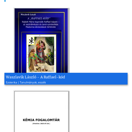
Waszlavik László - A Raffael-kód
Ezoterika | Tanulmányok, esszék