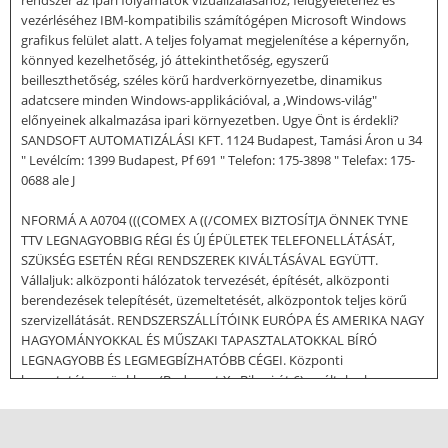
rendszer az ipari folyamatok vizualizálásához, felügyeletéhez és
vezérléséhez IBM-kompatibilis számítógépen Microsoft Windows
grafikus felület alatt. A teljes folyamat megjelenítése a képernyőn,
könnyed kezelhetőség, jó áttekinthetőség, egyszerű
beilleszthetőség, széles körű hardverkörnyezetbe, dinamikus
adatcsere minden Windows-applikációval, a ,Windows-világ"
előnyeinek alkalmazása ipari környezetben. Ugye Önt is érdekli?
SANDSOFT AUTOMATIZÁLÁSI KFT. 1124 Budapest, Tamási Áron u 34
" Levélcím: 1399 Budapest, Pf 691 " Telefon: 175-3898 " Telefax: 175-
0688 ale J
NFORMÁ A A0704 (((COMEX A ((/COMEX BIZTOSÍTJA ÖNNEK TYNE
TTV LEGNAGYOBBIG RÉGI ÉS ÚJ ÉPÜLETEK TELEFONELLÁTÁSÁT,
SZÜKSÉG ESETÉN RÉGI RENDSZEREK KIVÁLTÁSÁVAL EGYÜTT.
Vállaljuk: alközponti hálózatok tervezését, építését, alközponti
berendezések telepítését, üzemeltetését, alközpontok teljes körű
szervizellátását. RENDSZERSZÁLLÍTÓINK EURÓPA ÉS AMERIKA NAGY
HAGYOMÁNYOKKAL ÉS MŰSZAKI TAPASZTALATOKKAL BÍRÓ
LEGNAGYOBB ÉS LEGMEGBÍZHATÓBB CÉGEI. Központi
bemutatótermünkben (Budapest X., Bihari út 6) az általunk
forgalmazott szinte valamennyi termék megtekinthető, működése
kipróbálható. Piacmenedzsereink valamennyi érdeklődőt felkeresik
a telepítés helyszínén, és segítenek az igényekhez igazodó legjobb