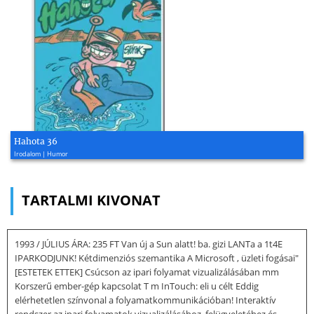
Hahota 36
Irodalom | Humor
TARTALMI KIVONAT
1993 / JÚLIUS ÁRA: 235 FT Van új a Sun alatt! ba. gizi LANTa a 1t4E
IPARKODJUNK! Kétdimenziós szemantika A Microsoft , üzleti fogásai"
[ESTETEK ETTEK] Csúcson az ipari folyamat vizualizálásában mm
Korszerű ember-gép kapcsolat T m InTouch: eli u célt Eddig
elérhetetlen színvonal a folyamatkommunikációban! Interaktív