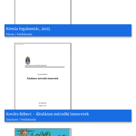
Kémia fogalomtár, 2025
Kémia | Felsőoktatás
Kováts Róbert - Általános mérnöki ismeretek
Gépészet | Felsőoktatás