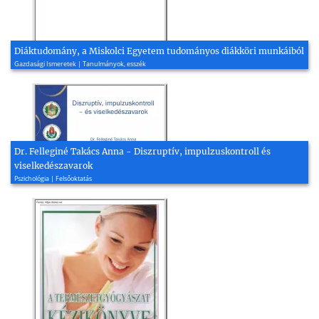
Diáktudomány, a Miskolci Egyetem tudományos diákköri munkáiból
Gazdasági Ismeretek | Tanulmányok, esszék
Dr. Felleginé Takács Anna - Diszruptív, impulzuskontroll és
viselkedészavarok
Pszichológia | Felsőoktatás