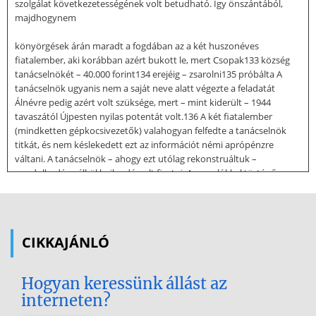
szolgálat következetességének volt betudható. Így önszántából,
majdhogynem
könyörgések árán maradt a fogdában az a két huszonéves
fiatalember, aki korábban azért bukott le, mert Csopak133 község
tanácselnökét – 40.000 forint134 erejéig – zsarolni135 próbálta A
tanácselnök ugyanis nem a saját neve alatt végezte a feladatát
Álnévre pedig azért volt szüksége, mert – mint kiderült – 1944
tavaszától Újpesten nyilas potentát volt.136 A két fiatalember
(mindketten gépkocsivezetők) valahogyan felfedte a tanácselnök
titkát, és nem késlekedett ezt az információt némi aprópénzre
váltani. A tanácselnök – ahogy ezt utólag rekonstruáltuk –
gondolkodás nélkül hajlandó volt fizetni. A zsarolókkal történő
megállapodás alapján, vonattal 131 HORVÁTH István azonos
elnevezésű novellája az Így nyomoztunk mi – Egy rendőr ezredes
visszaemlékezései (1945–1970) című könyv 161–164. oldalán
olvasható (Budapest, Dr Kovács Gyula [KGyul@]™, 2025). Lapunk
CIKKAJÁNLÓ
hasábjain a szerkesztett, szöveg
közti és lábjegyzetekkel, valamint mellékletekkel, illetve művégi
Hogyan keressünk állást az
bibliográfiával kiegészített változat olvasható 132 Az 1956-os
interneten?
októberi-novemberi eseményeket 1956 decemberétől a hatalom
ellenforradalomnak minősítette. A rendszerváltoztatás évében, 1989