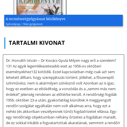
A természetgyógyászat kézikönyve
Egészségügy | Népi gyógyászat
TARTALMI KIVONAT
Dr. Horváth István – Dr Kovács Gyula Milyen nagy erő a szerelem?
131 Az egyik legemlékezetesebb eset az 1956-os októberi
eseményekhez132 kötődik. Ezzel kapcsolatban még csak azt sem
lehetett állítani, hogy szerepjátszás történt. Jóllehet, a főszereplő
színművész, nem is akármilyen színésznő volt Azonban az is igaz,
hogy ez esetben az eltökéltség, a vonzódás és a „semmi más nem
érdekel” jelenség rendesen az előtérbe került. A rendőrségi fogdák
1956. október 23-a után, gyakorlatilag kiürültek A meggyengült
rendőri szolgálat egyáltalán nem volt alkalmas arra, hogy ezt a
nehéz (és akkoriban veszélyesnek tűnő) fogdaőrizetet ellássa. Egy-
egy rendőrségi objektumban néhány őrizetes a fogdában maradt,
de ez sokkal inkább a fogvatartottak akaratának, semmint a rendőri