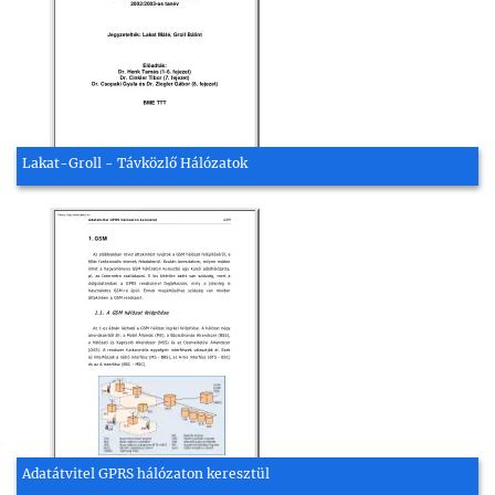
Lakat-Groll - Távközlő Hálózatok
Adatátvitel GPRS hálózaton keresztül