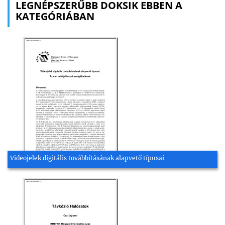
LEGNÉPSZERŰBB DOKSIK EBBEN A
KATEGÓRIÁBAN
Videojelek digitális továbbításának alapvető típusai