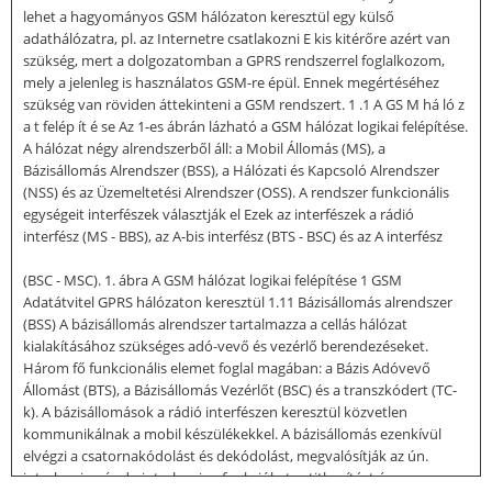
lehet a hagyományos GSM hálózaton keresztül egy külső
adathálózatra, pl. az Internetre csatlakozni E kis kitérőre azért van
szükség, mert a dolgozatomban a GPRS rendszerrel foglalkozom,
mely a jelenleg is használatos GSM-re épül. Ennek megértéséhez
szükség van röviden áttekinteni a GSM rendszert. 1 .1 A GS M há ló z
a t felép ít é se Az 1-es ábrán lázható a GSM hálózat logikai felépítése.
A hálózat négy alrendszerből áll: a Mobil Állomás (MS), a
Bázisállomás Alrendszer (BSS), a Hálózati és Kapcsoló Alrendszer
(NSS) és az Üzemeltetési Alrendszer (OSS). A rendszer funkcionális
egységeit interfészek választják el Ezek az interfészek a rádió
interfész (MS - BBS), az A-bis interfész (BTS - BSC) és az A interfész
(BSC - MSC). 1. ábra A GSM hálózat logikai felépítése 1 GSM
Adatátvitel GPRS hálózaton keresztül 1.11 Bázisállomás alrendszer
(BSS) A bázisállomás alrendszer tartalmazza a cellás hálózat
kialakításához szükséges adó-vevő és vezérlő berendezéseket.
Három fő funkcionális elemet foglal magában: a Bázis Adóvevő
Állomást (BTS), a Bázisállomás Vezérlőt (BSC) és a transzkódert (TC-
k). A bázisállomások a rádió interfészen keresztül közvetlen
kommunikálnak a mobil készülékekkel. A bázisállomás ezenkívül
elvégzi a csatornakódolást és dekódolást, megvalósítják az ún.
interleaving és de-interleaving funkciókat, a titkosítást és a