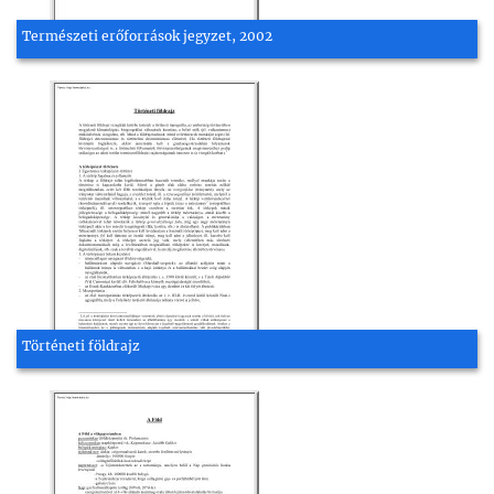
Természeti erőforrások jegyzet, 2002
Történeti földrajz