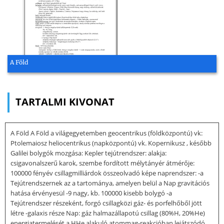
A Föld
TARTALMI KIVONAT
A Föld A Föld a világegyetemben geocentrikus (földközpontú) vk:
Ptolemaiosz heliocentrikus (napközpontú) vk. Kopernikusz , később
Galilei bolygók mozgása: Kepler tejútrendszer: alakja:
csigavonalszerű karok, szembe fordított mélytányér átmérője:
100000 fényév csillagmilliárdok összeolvadó képe naprendszer: -a
Tejútrendszernek az a tartománya, amelyen belül a Nap gravitációs
hatása érvényesül -9 nagy, kb. 100000 kisebb bolygó -a
Tejútrendszer részeként, forgó csillagközi gáz- és porfelhőből jött
létre -galaxis része Nap: gáz halmazállapotú csillag (80%H, 20%He)
energiatermelését a HHe alakuló atommag-reakcióban lejátszódó