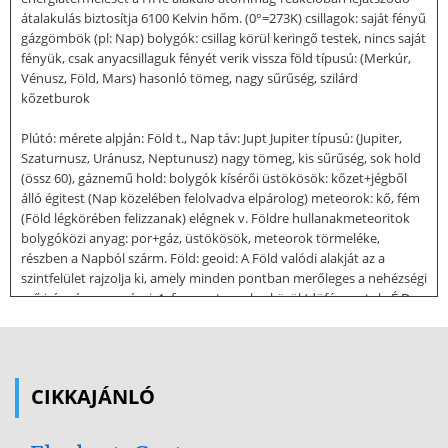
átalakulás biztosítja 6100 Kelvin hőm. (0°=273K) csillagok: saját fényű
gázgömbök (pl: Nap) bolygók: csillag körül keringő testek, nincs saját
fényük, csak anyacsillaguk fényét verik vissza föld típusú: (Merkúr,
Vénusz, Föld, Mars) hasonló tömeg, nagy sűrűség, szilárd
kőzetburok
Plútó: mérete alpján: Föld t., Nap táv: Jupt Jupiter típusú: (Jupiter,
Szaturnusz, Uránusz, Neptunusz) nagy tömeg, kis sűrűség, sok hold
(össz 60), gáznemű hold: bolygók kísérői üstökösök: kőzet+jégből
álló égitest (Nap közelében felolvadva elpárolog) meteorok: kő, fém
(Föld légkörében felizzanak) elégnek v. Földre hullanakmeteoritok
bolygóközi anyag: por+gáz, üstökösök, meteorok törmeléke,
részben a Napból szárm. Föld: geoid: A Föld valódi alakját az a
szintfelület rajzolja ki, amely minden pontban merőleges a nehézségi
erő irányára mozgásai: 1. forog a tengelye körül (döféspontok: É,D
sark) NyK forog szögsebesség: azonos kerületi sebesség:
forgástengelytől való távolságtól függ (sarkok felé csökken) köv:
napszakok vált. 2. kering a Nap körül ekliptika (keringési pályasík)
nem esik egybe a földi Egyenlítő síkjával (23,5°) ekliptika ferdesége =
CIKKAJÁNLÓ
forgástengely ferdesége (66,5°) köv:
évszakok vált. Hold: -3476 km átmérőjű -nincs saját fénye -mozgásai: