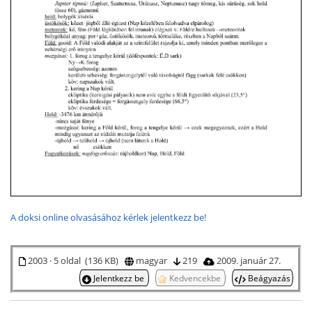
A doksi online olvasásához kérlek jelentkezz be!
2003 · 5 oldal (136 KB)
magyar
219
2009. január 27.
Jelentkezz be
Kedvencekbe
Beágyazás