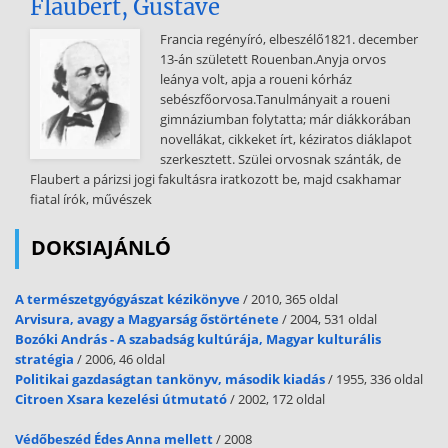
Flaubert, Gustave
kering a Föld körül, forog a tengelye körül ezek megegyeznek, ezért
a Hold mindig ugyanazt az oldalát mutatja felénk -újhold telihold
Francia regényíró, elbeszélő1821. december
újhold (nem látszik a Hold) nő csökken Fogyatkozások:
13-án született Rouenban.Anyja orvos
napfogyatkozás: (újholdkor) Nap, Hold, Föld A Hold takarja a Napot
leánya volt, apja a roueni kórház
és az árnyéka rávetődik a Földre teljes / részleges holdfogyatkozás:
sebészfőorvosa.Tanulmányait a roueni
(teliholdkor) Nap, Föld, Hold Föld árnyékot vet a Holdra teljes /
gimnáziumban folytatta; már diákkorában
részleges Tájékozódás horizont (látóhatár): az égbolt és a földfelszín
novellákat, cikkeket írt, kéziratos diáklapot
találkozása égtájak: É, K, D, Ny fő ÉK, DNy mellék ÉÉK, KÉK
szerkesztett. Szülei orvosnak szánták, de
másodrendű mellékégtájak földrajzi fokhálózat: -szélességi körök:
Flaubert a párizsi jogi fakultásra iratkozott be, majd csakhamar
Egyenlítő és párh., 111 kmre vannak egym -hosszúsági körök: kezdő
fiatal írók, művészek
hossz. kör: Greenwich, sarkokon át, 0°180° időszámítás: valódi
napidő: pontatlan középnapidő: 24 óra helyi idő: ugyanazon
DOKSIAJÁNLÓ
hossz.kör minden pontján azonos időben delel a
Nap világidő: Greenwich-i középnapidő zónaidő: 1 zóna 15°, K-re nő,
A természetgyógyászat kézikönyve
/ 2010, 365 oldal
Ny-ra csökken nap: a Nap két egymást követő delelése között eltelt
Arvisura, avagy a Magyarság őstörténete
/ 2004, 531 oldal
idő év: a Föld egyszeri Nap körüli keringése alatt eltelt idő: 365 és ¼
Bozóki András - A szabadság kultúrája, Magyar kulturális
nap napév hosszabb mint a 365 napos naptári év szökőév Julianus
stratégia
/ 2006, 46 oldal
naptár: szökőév bevezetése késett Gergely naptár: eltüntették a
Politikai gazdaságtan tankönyv, második kiadás
/ 1955, 336 oldal
késést (kihagytak 10 napot), 400zal osztható évek nem szökőévek
Citroen Xsara kezelési útmutató
/ 2002, 172 oldal
térképek térkép: a földfelszín, illetve annak kisebb, vagy nagyobb
részének egyezményes jelekkel történő, arányosan kisebbített
Védőbeszéd Édes Anna mellett
/ 2008