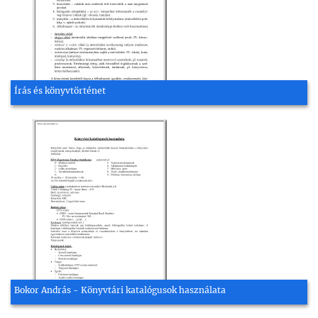
Írás és könyvtörténet
Bokor András - Könyvtári katalógusok használata