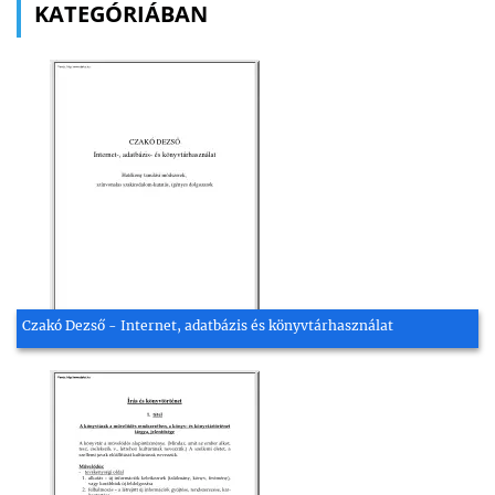
KATEGÓRIÁBAN
Czakó Dezső - Internet, adatbázis és könyvtárhasználat