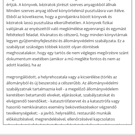
értjük. A könyvek, kéziratok jórészt szerves anyagokból állnak
Minden szerves anyag idővel könyörtelenül pusztulásra van ítélve.
Ebből az következne, hogy a gondjainkra bízott könyvek és
kéziratok lassú pusztulása elkerülhetetlen. A könyvek fizikai
valójának az enyészettől való megkímélése egyenrangú és egymást
feltételező feladat. Kívánatos és célszerű, hogy minden könyvtárnak
legyen gyűjteményfejlesztési és állományvédelmi szabályzata. Ez a
szabályzat szükséges többek között olyan döntések
meghozatalakor, hogy egy tartós de nem végleges megőrzésre szánt
dokumentum esetében (amikor a mű megléte fontos és nem az
adott kiadás), ha az
megrongálódott, a helyrehozatala vagy a kicserélése (törlés az
állományból és új beszerzés) a célszerűbb. Az állományvédelmi
szabályzatnak tartalmaznia kell - a megelőző állományvédelem
keretében betartandó elveket, eljárásokat, szabályzatokat és
elvégzendő teendőket; - katasztrófatervet és a katasztrófa vagy
hasonló nemkívánatos esemény bekövetkezésekor végzendő
tevékenységeket; - a javító, helyreállító, restauráló munkák
előkészítésével, megrendelésével, ellenőrzésével kapcsolatos
alapelveket és feladatokat. Ezek a feladatok elsősorban könyvtárosi
feladatok vagy a könyvtárosok által kiadandó és ellenőrzendő