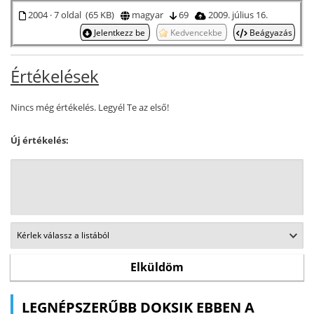
2004 · 7 oldal (65 KB)
magyar
69
2009. július 16.
Jelentkezz be
Kedvencekbe
Beágyazás
Értékelések
Nincs még értékelés. Legyél Te az első!
Új értékelés:
LEGNÉPSZERŰBB DOKSIK EBBEN A