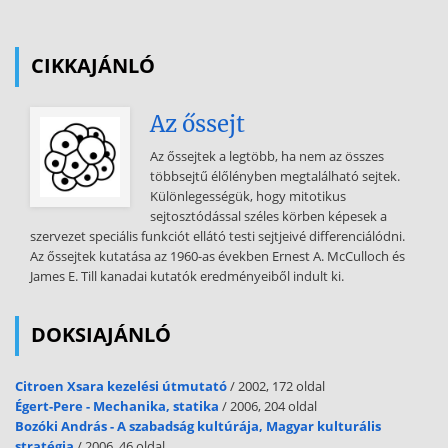
feladatok (biztonsági kérdések, műszaki feladatok, takarítás stb.) Az
állomány védelme A könyvtári állományvédelemre két lehetőség áll
fenn. Ezek eltérő eszközökkel ugyan, de végső céljukat tekintve
CIKKAJÁNLÓ
feltételezik, illetve kiegészítik egymást: a) a megelőző
állományvédelem
Az őssejt
gyakorlata, mely igyekszik a könyvtári állomány egészét megfelelő
fizikai és kémiai kondícióban tartani. b) konzerváló-javító
Az őssejtek a legtöbb, ha nem az összes
tevékenység, mely az egyes, kiválasztott dokumentumok
többsejtű élőlényben megtalálható sejtek.
konzerválását illetve restaurálását tartja szem előtt. a) A megelőző
Különlegességük, hogy mitotikus
állományvédelem - A biztonság - Tűz elleni védelem - Vízbetörés
sejtosztódással széles körben képesek a
elleni teendők A biztonság Gondoskodni kell az illetéktelen
szervezet speciális funkciót ellátó testi sejtjeivé differenciálódni.
behatolás elleni védelemről és arról, hogy a könyvtárból csak legális
Az őssejtek kutatása az 1960-as években Ernest A. McCulloch és
módon lehessen dokumentumokat kivinni. A rejtett biztonsági
James E. Till kanadai kutatók eredményeiből indult ki.
csíkkal ellátott dokumentumok és az ezeket érzékelő biztonsági
kapuk segíthetnek a könyvtolvajlás megakadályozásában. A
legbecsesebb dokumentumokat őrző raktári részekbe csak a
DOKSIAJÁNLÓ
megfelelő biztonsági előírásoknak megfelelően szabad belépni a
könyvtár munkatársainak. A tűz elleni védelem A tűzvédelem
Citroen Xsara kezelési útmutató
/ 2002, 172 oldal
megszervezése a könyvtár vezetőjének feladata és felelőssége. A
Égert-Pere - Mechanika, statika
/ 2006, 204 oldal
tűzmegelőzési program kiterjed
Bozóki András - A szabadság kultúrája, Magyar kulturális
stratégia
/ 2006, 46 oldal
többek között a könnyen gyulladó anyagok kezelésére, tárolására, a