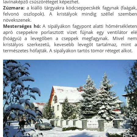
lavinaképző csúszóréteget képezhet.
Zúzmara:
a kiálló tárgyakra ködcseppecskék fagynak (faágak,
felvonó oszlopok). A kristályok mindig széllel szemben
növekszenek.
Mesterséges hó:
A sípályákon fagypont alatti hőmérséklete
apró cseppekre porlasztott vizet fújnak egy ventilátor elé
(hóágyú) a levegőben a cseppek megfagynak. Mivel nem
kristályos szerkezetű, kevesebb levegőt tartalmaz, mint a
természetes hófajták. A sípályákon tartós tömör réteget alkot.