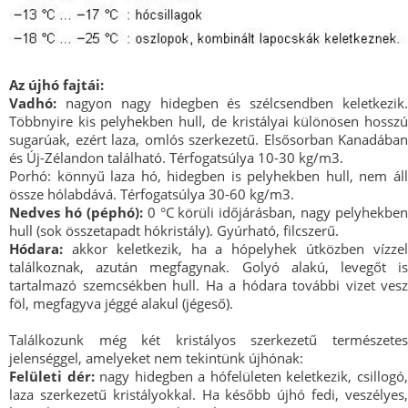
Az újhó fajtái:
Vadhó:
nagyon nagy hidegben és szélcsendben keletkezik.
Többnyire kis pelyhekben hull, de kristályai különösen hosszú
sugarúak, ezért laza, omlós szerkezetű. Elsősorban Kanadában
és Új-Zélandon található. Térfogatsúlya 10-30 kg/m3.
Porhó: könnyű laza hó, hidegben is pelyhekben hull, nem áll
össze hólabdává. Térfogatsúlya 30-60 kg/m3.
Nedves hó (péphó):
0 °C körüli időjárásban, nagy pelyhekben
hull (sok összetapadt hókristály). Gyúrható, filcszerű.
Hódara:
akkor keletkezik, ha a hópelyhek útközben vízzel
találkoznak, azután megfagynak. Golyó alakú, levegőt is
tartalmazó szemcsékben hull. Ha a hódara további vizet vesz
föl, megfagyva jéggé alakul (jégeső).
Találkozunk még két kristályos szerkezetű természetes
jelenséggel, amelyeket nem tekintünk újhónak:
Felületi dér:
nagy hidegben a hófelületen keletkezik, csillogó
laza szerkezetű kristályokkal. Ha később újhó fedi, veszélyes,