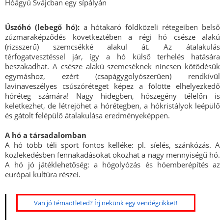
Hóágyú Svájcban egy sípályán
Úszóhó (lebegő hó):
a hótakaró földközeli rétegeiben bels
zúzmaraképződés következtében a régi hó csésze alakú
(rizsszerű) szemcsékké alakul át. Az átalakulás
térfogatvesztéssel jár, így a hó külső terhelés hatására
beszakadhat. A csésze alakú szemcséknek nincsen kötődésük
egymáshoz, ezért (csapágygolyószerűen) rendkívül
lavinaveszélyes csúszóréteget képez a fölötte elhelyezkedő
hóréteg számára! Nagy hidegben, hószegény télelőn is
keletkezhet, de létrejöhet a hórétegben, a hókristályok leépülő
és gátolt felépülő átalakulása eredményeképpen.
A hó a társadalomban
A hó több téli sport fontos kelléke: pl. síelés, szánkózás. A
közlekedésben fennakadásokat okozhat a nagy mennyiségű hó.
A hó jó játéklehetőség: a hógolyózás és hóemberépítés az
európai kultúra részei.
Van jó témaötleted? Írj nekünk egy vendégcikket!