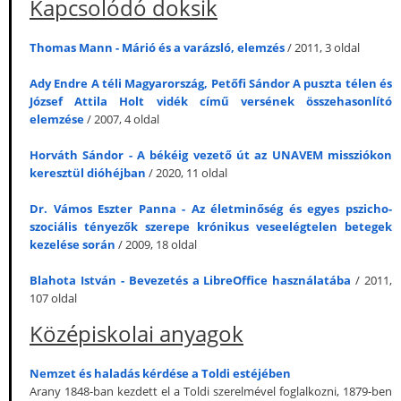
Kapcsolódó doksik
Thomas Mann - Márió és a varázsló, elemzés
/ 2011, 3 oldal
Ady Endre A téli Magyarország, Petőfi Sándor A puszta télen és
József Attila Holt vidék című versének összehasonlító
elemzése
/ 2007, 4 oldal
Horváth Sándor - A békéig vezető út az UNAVEM missziókon
keresztül dióhéjban
/ 2020, 11 oldal
Dr. Vámos Eszter Panna - Az életminőség és egyes pszicho-
szociális tényezők szerepe krónikus veseelégtelen betegek
kezelése során
/ 2009, 18 oldal
Blahota István - Bevezetés a LibreOffice használatába
/ 2011,
107 oldal
Középiskolai anyagok
Nemzet és haladás kérdése a Toldi estéjében
Arany 1848-ban kezdett el a Toldi szerelmével foglalkozni, 1879-ben