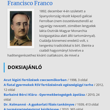
Francisco Franco
1892. december 4-én született a
Spanyolország részét képező galíciai
Ferrolban (nem összetévesztendő az
ugyanígy nevezett, zömében lengyelek
lakta Osztrák-Magyar Monarchia
közigazgatása alatt álló tartománnyal).
Családja kisnemesi eredetű volt, s
tengerész tradíciókkal is bírt. Eleinte a
családi hagyományt követve a
haditengerészethez kívánt csatlakozni, de mivel a
DOKSIAJÁNLÓ
Acut légúti fertőzések csecsemőkorban
/ 1998, 3 oldal
A fiatal gyermekek RSV fertőzésének egészségügyi terhe
/ 2012,
12 oldal
Barbainé Bérci Klára - Gyermekbetegségek ápolása
/ 2010, 24
oldal
Dr. Kolmanné - A gyakorlati főzés tankönyve
/ 1939, 413 oldal
A természetgyógyászat kézikönyve
/ 2010, 365 oldal