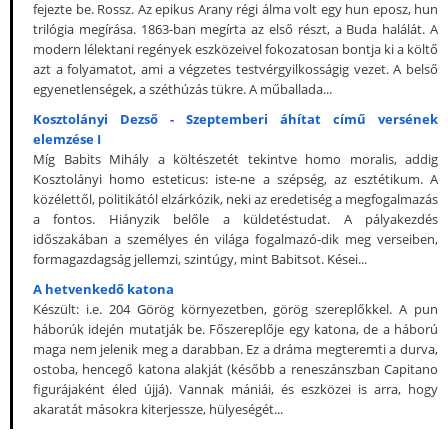
fejezte be. Rossz. Az epikus Arany régi álma volt egy hun eposz, hun
trilógia megírása. 1863-ban megírta az első részt, a Buda halálát. A
modern lélektani regények eszközeivel fokozatosan bontja ki a költő
azt a folyamatot, ami a végzetes testvérgyilkosságig vezet. A belső
egyenetlenségek, a széthúzás tükre. A műballada...
Kosztolányi Dezső - Szeptemberi áhítat című versének
elemzése I
Míg Babits Mihály a költészetét tekintve homo moralis, addig
Kosztolányi homo esteticus: iste-ne a szépség, az esztétikum. A
közélettől, politikától elzárkózik, neki az eredetiség a megfogalmazás
a fontos. Hiányzik belőle a küldetéstudat. A pályakezdés
időszakában a személyes én világa fogalmazó-dik meg verseiben,
formagazdagság jellemzi, szintúgy, mint Babitsot. Kései...
A hetvenkedő katona
Készült: i.e. 204 Görög környezetben, görög szereplőkkel. A pun
háborúk idején mutatják be. Főszereplője egy katona, de a háború
maga nem jelenik meg a darabban. Ez a dráma megteremti a durva,
ostoba, hencegő katona alakját (később a reneszánszban Capitano
figurájaként éled újjá). Vannak mániái, és eszközei is arra, hogy
akaratát másokra kiterjessze, hülyeségét...