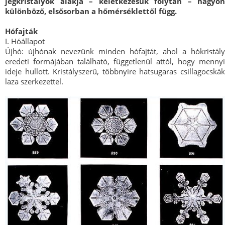
jégkristályok alakja – keletkezésük folytán – nagyon
különböző, elsősorban a hőmérséklettől függ.
Hófajták
I. Hóállapot
Újhó: újhónak nevezünk minden hófajtát, ahol a hókristály
eredeti formájában található, függetlenül attól, hogy mennyi
ideje hullott. Kristályszerű, többnyire hatsugaras csillagocskák
laza szerkezettel.