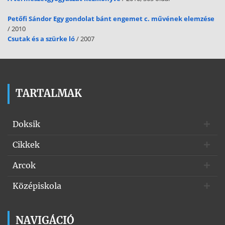
Petőfi Sándor Egy gondolat bánt engemet c. művének elemzése
/ 2010
Csutak és a szürke ló
/ 2007
TARTALMAK
Doksik
Cikkek
Arcok
Középiskola
NAVIGÁCIÓ