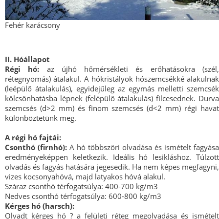
Fehér karácsony
II. Hóállapot
Régi hó:
az újhó hőmérsékleti és erőhatásokra (szél
rétegnyomás) átalakul. A hókristályok hószemcsékké alakulnak
(leépülő átalakulás), egyidejűleg az egymás melletti szemcsék
kölcsönhatásba lépnek (felépülő átalakulás) filcesednek. Durva
szemcsés (d>2 mm) és finom szemcsés (d<2 mm) régi havat
különböztetünk meg.
A régi hó fajtái:
Csonthó (firnhó):
A hó többszöri olvadása és ismételt fagyása
eredményeképpen keletkezik. Ideális hó lesikláshoz. Túlzott
olvadás és fagyás hatására jegesedik. Ha nem képes megfagyni,
vizes kocsonyahóvá, majd latyakos hóvá alakul.
Száraz csonthó térfogatsúlya: 400-700 kg/m3
Nedves csonthó térfogatsúlya: 600-800 kg/m3
Kérges hó (harsch):
Olvadt kérges hó ? a felületi réteg megolvadása és ismételt