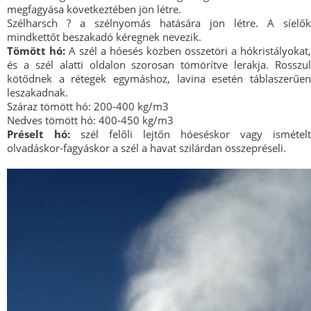
megfagyása következtében jön létre.
Szélharsch ? a szélnyomás hatására jön létre. A síelők
mindkettőt beszakadó kéregnek nevezik.
Tömött hó:
A szél a hóesés közben összetöri a hókristályokat,
és a szél alatti oldalon szorosan tömörítve lerakja. Rosszul
kötődnek a rétegek egymáshoz, lavina esetén táblaszerűen
leszakadnak.
Száraz tömött hó: 200-400 kg/m3
Nedves tömött hó: 400-450 kg/m3
Préselt hó:
szél felőli lejtőn hóeséskor vagy ismételt
olvadáskor-fagyáskor a szél a havat szilárdan összepréseli.