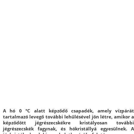
A hó 0 °C alatt képződő csapadék, amely vízpárát
tartalmazó levegő további lehűlésével jön létre, amikor a
képződött jégrészecskékre kristályosan további
jégrészecskék fagynak, és hókristállyá egyesülnek. A