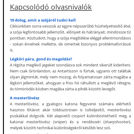
Kapcsolódó olvasnivalók
10 dolog, amit a szójáról tudni kell
Cikkünkben sorra vesszük az egyre népszerűbb húshelyettesítő étel,
a szója legfontosabb jellemzőit, előnyeit és hátrányait, mindössze tíz
pontban. Köztudott, hogy a szója megítélése eléggé ellentmondásos
- sokan érvelnek mellette, de ismertek bizonyos problémaforrások
is.
Légköri pára, gond és megoldás?
A régóta meglévő jegeket szondázva sok mindent sikerült kideríteni.
Nem csak Grönlandon, az Antartiszon is fúrtak, ugyanis ott találtak
olyan jégmintát, mely nem mozog, és folyamatosan zárta magába a
légköri jellemzőket, ahogyan a friss hó ráhullott a meglévő rétegre,
és tömörödés közben magába zárta a pihék közötti levegőt.
A mesterlövész
A mesterlövész, a gyalogos katona fegyverei számára elérhető
hasznos lőtávot akár többszörösen is túlteljesítő, mesterlövész
puskákkal dolgozik. Két alapvető csoport különböztethető meg, a
katonai mesterlövész (sniper) és a rendészeti (sharpshooter),
melyek közötti technikai különbségekről később lesz szó.