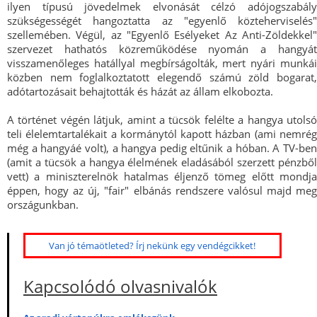
ilyen típusú jövedelmek elvonását célzó adójogszabály
szükségességét hangoztatta az "egyenlő közteherviselés"
szellemében. Végül, az "Egyenlő Esélyeket Az Anti-Zöldekkel"
szervezet hathatós közreműködése nyomán a hangyát
visszamenőleges hatállyal megbírságolták, mert nyári munkái
közben nem foglalkoztatott elegendő számú zöld bogarat,
adótartozásait behajtották és házát az állam elkobozta.
A történet végén látjuk, amint a tücsök felélte a hangya utolsó
teli élelemtartalékait a kormánytól kapott házban (ami nemrég
még a hangyáé volt), a hangya pedig eltűnik a hóban. A TV-ben
(amit a tücsök a hangya élelmének eladásából szerzett pénzből
vett) a miniszterelnök hatalmas éljenző tömeg előtt mondja
éppen, hogy az új, "fair" elbánás rendszere valósul majd meg
országunkban.
Van jó témaötleted? Írj nekünk egy vendégcikket!
Kapcsolódó olvasnivalók