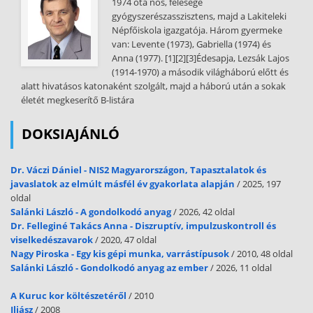
1974 óta nős, felesége
gyógyszerészasszisztens, majd a Lakiteleki
Népfőiskola igazgatója. Három gyermeke
van: Levente (1973), Gabriella (1974) és
Anna (1977). [1][2][3]Édesapja, Lezsák Lajos
(1914-1970) a második világháború előtt és
alatt hivatásos katonaként szolgált, majd a háború után a sokak
életét megkeserítő B-listára
DOKSIAJÁNLÓ
Dr. Váczi Dániel - NIS2 Magyarországon, Tapasztalatok és
javaslatok az elmúlt másfél év gyakorlata alapján
/ 2025, 197
oldal
Salánki László - A gondolkodó anyag
/ 2026, 42 oldal
Dr. Felleginé Takács Anna - Diszruptív, impulzuskontroll és
viselkedészavarok
/ 2020, 47 oldal
Nagy Piroska - Egy kis gépi munka, varrástípusok
/ 2010, 48 oldal
Salánki László - Gondolkodó anyag az ember
/ 2026, 11 oldal
A Kuruc kor költészetéről
/ 2010
Iliász
/ 2008