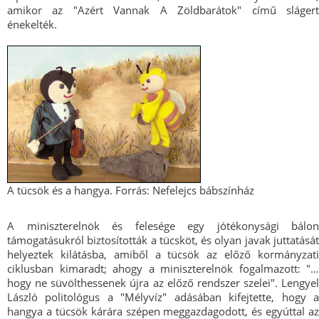
amikor az "Azért Vannak A Zöldbarátok" című slágert
énekelték.
A tücsök és a hangya. Forrás: Nefelejcs bábszínház
A miniszterelnök és felesége egy jótékonysági bálon
támogatásukról biztosították a tücsköt, és olyan javak juttatását
helyeztek kilátásba, amiből a tücsök az előző kormányzati
ciklusban kimaradt; ahogy a miniszterelnök fogalmazott: "…
hogy ne süvölthessenek újra az előző rendszer szelei". Lengyel
László politológus a "Mélyvíz" adásában kifejtette, hogy a
hangya a tücsök kárára szépen meggazdagodott, és egyúttal az