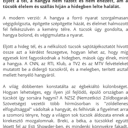
Eljött a tél, a hangya nem fázott és nem éhezett, ám a
tücsök élelem és szállás híján a hidegben lelte halálát.
A modern verzió:
A hangya a forró nyarat szorgalmasan
végigdolgozta, építgette szépítgette házát, és élelmet halmozott
fel felkészülvén a kemény télre. A tücsök úgy gondolta, a
hangya bolond, és végigmulatta a nyarat.
Eljött a hideg tél, és a nélkülöző tücsök sajtótájékoztatót hívott
össze azt a kérdést feszegetve, hogyan lehet az, hogy míg
egyesek kint fagyoskodnak a hidegben, mások úgy élnek, mint
a hangya. A CNN, az RTL Klub, a TV2 és az MTV felvételeket
mutatott be a didergő tücsökről, és a melegben, terített asztal
mellett henyélő hangyáról.
A világ döbbenten konstatálta az égbekiáltó különbséget.
Hogyan lehetséges, egy ilyen jól fejlődő, épülő országban a
tücsköt így sorsára hagyni? A NZSZ (Nemzetközi Zöldbogarak
Szövetsége) vezetői több hírműsorban is "zöldellenes
elfogultsággal" vádoltak a hangyát, és felhívták a figyelmet arra
a szomorú tényre, hogy a világon sok tücsök áldozata ennek a
kirekesztő mozgalomnak. Breki, a béka, a tücsökkel együtt
lépett fel az Esti Showder-ben, és mindenki könnyekre fakadt,