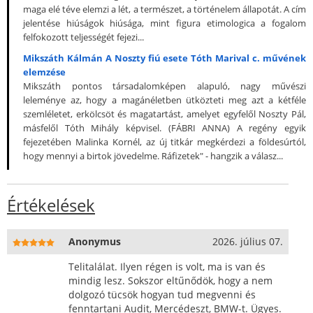
maga elé téve elemzi a lét, a természet, a történelem állapotát. A cím
jelentése hiúságok hiúsága, mint figura etimologica a fogalom
felfokozott teljességét fejezi...
Mikszáth Kálmán A Noszty fiú esete Tóth Marival c. művének
elemzése
Mikszáth pontos társadalomképen alapuló, nagy művészi
leleménye az, hogy a magánéletben ütközteti meg azt a kétféle
szemléletet, erkölcsöt és magatartást, amelyet egyfelől Noszty Pál,
másfelől Tóth Mihály képvisel. (FÁBRI ANNA) A regény egyik
fejezetében Malinka Kornél, az új titkár megkérdezi a földesúrtól,
hogy mennyi a birtok jövedelme. Ráfizetek" - hangzik a válasz...
Értékelések
Anonymus
2026. július 07.
Telitalálat. Ilyen régen is volt, ma is van és
mindig lesz. Sokszor eltűnődök, hogy a nem
dolgozó tücsök hogyan tud megvenni és
fenntartani Audit, Mercédeszt, BMW-t. Ügyes.