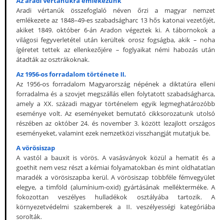
Az aradi vértanúkra emlékezünk
Aradi vértanúk összefoglaló néven őrzi a magyar nemzet
emlékezete az 1848–49-es szabadságharc 13 hős katonai vezetőjét,
akiket 1849. október 6-án Aradon végeztek ki. A tábornokok a
világosi fegyverletétel után kerültek orosz fogságba, akik – noha
ígéretet tettek az ellenkezőjére – foglyaikat némi habozás után
átadták az osztrákoknak.
Az 1956-os forradalom története II.
Az 1956-os forradalom Magyarország népének a diktatúra elleni
forradalma és a szovjet megszállás ellen folytatott szabadságharca,
amely a XX. századi magyar történelem egyik legmeghatározóbb
eseménye volt. Az eseményeket bemutató cikksorozatunk utolsó
részében az október 24. és november 3. között lezajlott országos
eseményeket, valamint ezek nemzetközi visszhangját mutatjuk be.
A vörösiszap
A vastól a bauxit is vörös. A vasásványok közül a hematit és a
goethit nem vesz részt a kémiai folyamatokban és mint oldhatatlan
maradék a vörösiszapba kerül. A vörösiszap többféle fémvegyület
elegye, a timföld (alumínium-oxid) gyártásának mellékterméke. A
fokozottan veszélyes hulladékok osztályába tartozik. A
környezetvédelmi szakemberek a II. veszélyességi kategóriába
sorolták.