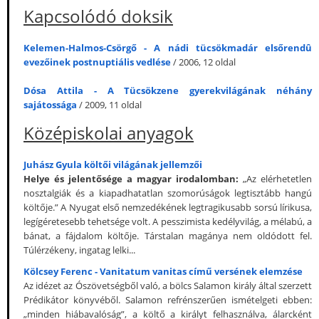
Kapcsolódó doksik
Kelemen-Halmos-Csörgő - A nádi tücsökmadár elsőrendû
evezőinek postnuptiális vedlése
/ 2006, 12 oldal
Dósa Attila - A Tücsökzene gyerekvilágának néhány
sajátossága
/ 2009, 11 oldal
Középiskolai anyagok
Juhász Gyula költői világának jellemzői
Helye és jelentősége a magyar irodalomban:
„Az elérhetetlen
nosztalgiák és a kiapadhatatlan szomorúságok legtisztább hangú
költője.” A Nyugat első nemzedékének legtragikusabb sorsú lírikusa,
legígéretesebb tehetsége volt. A pesszimista kedélyvilág, a mélabú, a
bánat, a fájdalom költője. Társtalan magánya nem oldódott fel.
Túlérzékeny, ingatag lelki...
Kölcsey Ferenc - Vanitatum vanitas című versének elemzése
Az idézet az Ószövetségből való, a bölcs Salamon király által szerzett
Prédikátor könyvéből. Salamon refrénszerűen ismételgeti ebben:
„minden hiábavalóság”, a költő a királyt felhasználva, álarcként