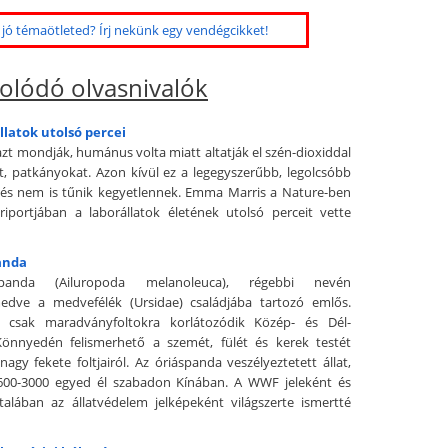
jó témaötleted? Írj nekünk egy vendégcikket!
olódó olvasnivalók
állatok utolsó percei
azt mondják, humánus volta miatt altatják el szén-dioxiddal
t, patkányokat. Azon kívül ez a legegyszerűbb, legolcsóbb
és nem is tűnik kegyetlennek. Emma Marris a Nature-ben
riportjában a laborállatok életének utolsó perceit vette
anda
panda (Ailuropoda melanoleuca), régebbi nevén
dve a medvefélék (Ursidae) családjába tartozó emlős.
se csak maradványfoltokra korlátozódik Közép- és Dél-
Könnyedén felismerhető a szemét, fülét és kerek testét
agy fekete foltjairól. Az óriáspanda veszélyeztetett állat,
600-3000 egyed él szabadon Kínában. A WWF jeleként és
talában az állatvédelem jelképeként világszerte ismertté