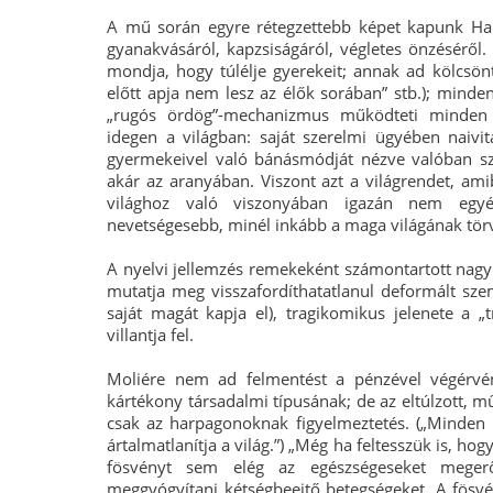
A mű során egyre rétegzettebb képet kapunk Ha
gyanakvásáról, kapzsiságáról, végletes önzéséről. 
mondja, hogy túlélje gyerekeit; annak ad kölcsönt
előtt apja nem lesz az élők sorában” stb.); minden
„rugós ördög”-mechanizmus működteti minden r
idegen a világban: saját szerelmi ügyében naivit
gyermekeivel való bánásmódját nézve valóban s
akár az aranyában. Viszont azt a világrendet, ami
világhoz való viszonyában igazán nem egyé
nevetségesebb, minél inkább a maga világának törv
A nyelvi jellemzés remekeként számontartott nag
mutatja meg visszafordíthatatlanul deformált szemé
saját magát kapja el), tragikomikus jelenete a „
villantja fel.
Moliére nem ad felmentést a pénzével végérvé
kártékony társadalmi típusának; de az eltúlzott, 
csak az harpagonoknak figyelmeztetés. („Minden
ártalmatlanítja a világ.”) „Még ha feltesszük is, h
fösvényt sem elég az egészségeseket meger
meggyógyítani kétségbeejtő betegségeket. A fösvé