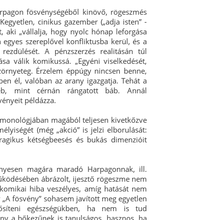
rpagon fösvénységéből kinövő, rögeszmés
Kegyetlen, cinikus gazember („adja isten” -
, aki „vállalja, hogy nyolc hónap leforgása
 egyes szereplővel konfliktusba kerül, és a
ezdülését. A pénzszerzés realitásán túl
ása válik komikussá. „Egyéni viselkedését,
zörnyeteg. Érzelem éppúgy nincsen benne,
ben él, valóban az arany igazgatja. Tehát a
b, mint cérnán rángatott báb. Annál
ényeit példázza.
ymonológjában magából teljesen kivetkőzve
lyiségét (még „akció” is jelzi elborulását:
tragikus kétségbeesés és bukás dimenzióit
nyesen magára maradó Harpagonnak, ill.
működésében ábrázolt, ijesztő rögeszme nem
 komikai hiba veszélyes, amíg hatását nem
ogy „A fösvény” sohasem javított meg egyetlen
ősíteni egészségükben, ha nem is tud
ny a bőkezűnek is tanulságos, hasznos, ha