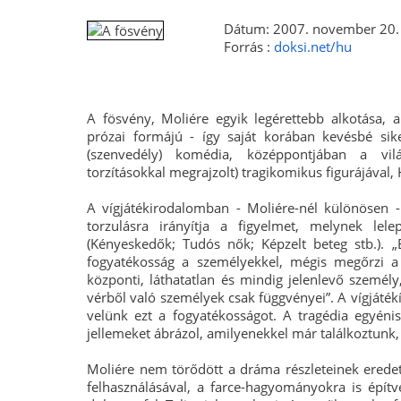
Dátum: 2007. november 20. 
Forrás :
doksi.net/hu
A fösvény, Moliére egyik legérettebb alkotása, a
prózai formájú - így saját korában kevésbé siker
(szenvedély) komédia, középpontjában a vil
torzításokkal megrajzolt) tragikomikus figurájával,
A vígjátékirodalomban - Moliére-nél különösen -
torzulásra irányítja a figyelmet, melynek lel
(Kényeskedők; Tudós nők; Képzelt beteg stb.). 
fogyatékosság a személyekkel, mégis megőrzi a 
központi, láthatatlan és mindig jelenlevő szemé
vérből való személyek csak függvényei”. A vígjáté
velünk ezt a fogyatékosságot. A tragédia egyén
jellemeket ábrázol, amilyenekkel már találkoztunk,
Moliére nem törődött a dráma részleteinek eredet
felhasználásával, a farce-hagyományokra is építve