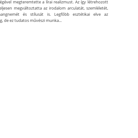
égével megteremtette a lírai realizmust. Az így létrehozott
teljesen megváltoztatta az irodalom arculatát, szemléletét,
hangnemét és stílusát is. Legfőbb esztétikai elve az
g, de ez tudatos művészi munka...