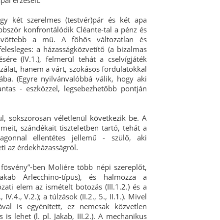
pai érzéseit.
y két szerelmes (testvér)pár és két apa
bször konfrontálódik Cléante-tal a pénz és
zövöttebb a mű. A főhős változatlan és
 felesleges: a házasságközvetítő (a bizalmas
ére (IV.1.), felmerül tehát a cselvígjáték
szálat, hanem a várt, szokásos fordulatokkal
ába. (Egyre nyilvánvalóbbá válik, hogy aki
ntas - eszközzel, legsebezhetőbb pontján
, sokszorosan véletlenül következik be. A
meit, szándékait tiszteletben tartó, tehát a
agonnal ellentétes jellemű - szülő, aki
eti az érdekházasságról.
 fösvény”-ben Moliére több népi szereplőt,
 Jakab Arlecchino-típus), és halmozza a
ti elem az ismételt botozás (III.1.2.) és a
 IV.4., V.2.); a túlzások (II.2., 5., II.1.). Mivel
val is egyénített, ez nemcsak közvetlen
is lehet (l. pl. Jakab, III.2.). A mechanikus