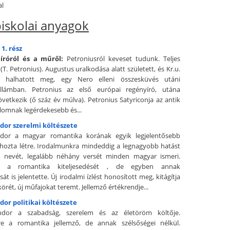
al
iskolai anyagok
 1. rész
 íróról és a műről:
Petroniusról keveset tudunk. Teljes
T. Petronius). Augustus uralkodása alatt született, és Kr.u.
 halhatott meg, egy Nero elleni összesküvés utáni
ullámban. Petronius az első európai regényíró, utána
övetkezik (ő száz év múlva). Petronius Satyriconja az antik
lomnak legérdekesebb és...
dor szerelmi költészete
ndor a magyar romantika korának egyik legjelentősebb
hozta létre. Irodalmunkra mindeddig a legnagyobb hatást
a, nevét, legalább néhány versét minden magyar ismeri.
e a romantika kiteljesedését , de egyben annak
t is jelentette. Új irodalmi ízlést honosított meg, kitágítja
körét, új műfajokat teremt. Jellemző értékrendje...
dor politikai költészete
ndor a szabadság, szerelem és az életöröm költője.
ére a romantika jellemző, de annak szélsőségei nélkül.