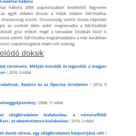
él-oszétiai háború
étiai háború 2008 augusztusában kezdődött fegyveres
 az egyik oldalon Grúzia, a másik oldalon Dél-Oszétia,
 Oroszország között. Oroszország szerint Grúzia népirtást
égre az oszétok ellen, ezért megtámadta a Dél-Oszétiát
 készülő grúz erőket, majd a támadást Oszétián kívül is
 Grúzia szerint Dél-Oszétia megtámadására a már korábban
orosz csapatmozgások miatt volt szükség.
olódó doksik
ak története, Mátyás mondák és legendák a magyar
ban
/ 2010, 3 oldal
rodalmak, Asszíria és az Óperzsa birodalom
/ 2014, 6
szöveggyűjtemény
/ 2008, 11 oldal
l világbirodalom kialakulása, a németalföldi
harc, az abszolutizmus kialakulása
/ 2010, 2 oldal
ét domb városa, egy világbirodalom központjává vált
/