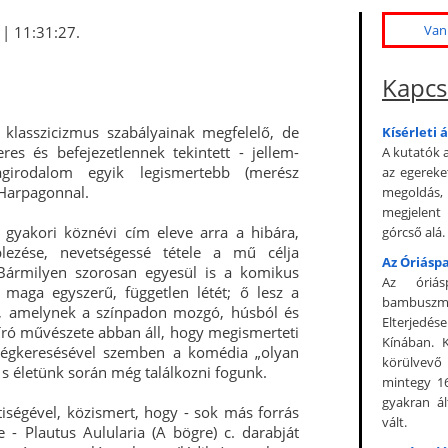
Van 
| 11:31:27.
Kapcs
 klasszicizmus szabályainak megfelelő, de
Kísérleti 
es és befejezetlennek tekintett - jellem-
A kutatók 
ágirodalom egyik legismertebb (merész
az egereke
 Harpagonnal.
megoldás, 
megjelent 
 gyakori köznévi cím eleve arra a hibára,
górcső alá.
eplezése, nevetségessé tétele a mű célja
Az Óriásp
„Bármilyen szorosan egyesül is a komikus
Az óriás
maga egyszerű, független létét; ő lesz a
bambuszme
ly, amelynek a színpadon mozgó, húsból és
Elterjedé
kíró művészete abban áll, hogy megismerteti
Kínában. 
iségkeresésével szemben a komédia „olyan
körülvevő n
 s életünk során még találkozni fogunk.
mintegy 1
gyakran ál
iségével, közismert, hogy - sok más forrás
vált.
 - Plautus Aulularia (A bögre) c. darabját