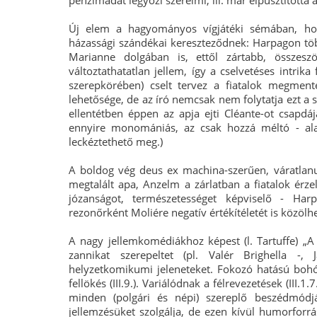
pénzimádat legyőzi szerelmi, ill. már elpusztította a
Új elem a hagyományos vígjátéki sémában, hog
házassági szándékai kereszteződnek: Harpagon töb
Marianne dolgában is, ettől zártabb, összes
változtathatatlan jellem, így a cselvetéses intrika
szerepkörében) cselt tervez a fiatalok megmentés
lehetősége, de az író nemcsak nem folytatja ezt a 
ellentétben éppen az apja ejti Cléante-ot csapdáj
ennyire monomániás, az csak hozzá méltó - ala
leckéztethető meg.)
A boldog vég deus ex machina-szerűen, váratlanul
megtalált apa, Anzelm a zárlatban a fiatalok érzel
józanságot, természetességet képviselő - Harp
rezonőrként Moliére negatív értékítéletét is közölh
A nagy jellemkomédiákhoz képest (l. Tartuffe) „A
zannikat szerepeltet (pl. Valér Brighella -,
helyzetkomikumi jeleneteket. Fokozó hatású bohóza
fellökés (III.9.). Variálódnak a félrevezetések (III.1.7.,
minden (polgári és népi) szereplő beszédmódjá
jellemzésüket szolgálja, de ezen kívül humorforrás 