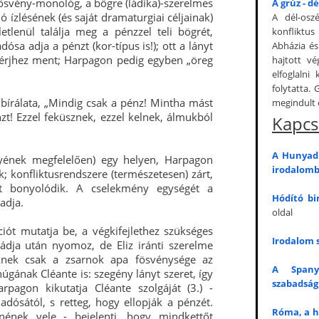
 a fösvény-monológ, a bögre (ládika)-szerelmes
A grúz - d
jó ízlésének (és saját dramaturgiai céljainak)
A dél-osz
etlenül találja meg a pénzzel teli bögrét,
konfliktus
sa adja a pénzt (kor-típus is!); ott a lányt
Abházia és
n férjhez ment; Harpagon pedig egyben „öreg
hajtott v
elfoglalni
folytatta.
bírálata, „Mindig csak a pénz! Mintha mást
megindult 
t! Ezzel feküsznek, ezzel kelnek, álmukból
Kapcs
A Hunyadi
yének megfelelően) egy helyen, Harpagon
irodalom
k; konfliktusrendszere (természetesen) zárt,
ött bonyolódik. A cselekmény egységét a
Hódító bi
adja.
oldal
ciót mutatja be, a végkifejlethez szükséges
Irodalom 
ádja után nyomoz, de Eliz iránti szerelme
üknek csak a zsarnok apa fösvénysége az
A Spanyo
húgának Cléante is: szegény lányt szeret, így
szabadság
pagon kikutatja Cléante szolgáját (3.) -
adósától, s retteg, hogy ellopják a pénzét.
Róma, a h
nének vele - bejelenti, hogy mindkettőt