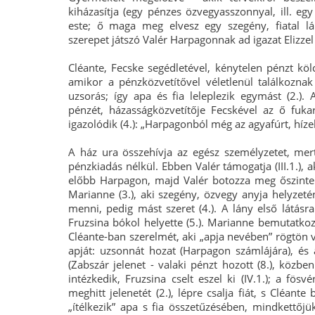
kiházasítja (egy pénzes özvegyasszonnyal, ill. eg
este; ő maga meg elvesz egy szegény, fiatal lá
szerepet játszó Valér Harpagonnak ad igazat Elizzel
Cléante, Fecske segédletével, kénytelen pénzt kölc
amikor a pénzközvetítővel véletlenül találkozn
uzsorás; így apa és fia leleplezik egymást (2.).
pénzét, házasságközvetítője Fecskével az ő fukars
igazolódik (4.): „Harpagonból még az agyafúrt, hízel
A ház ura összehívja az egész személyzetet, mert
pénzkiadás nélkül. Ebben Valér támogatja (III.1.), 
előbb Harpagon, majd Valér botozza meg őszinte 
Marianne (3.), aki szegény, özvegy anyja helyzeté
menni, pedig mást szeret (4.). A lány első látásra
Fruzsina bókol helyette (5.). Marianne bemutatkozi
Cléante-ban szerelmét, aki „apja nevében” rögtön va
apját: uzsonnát hozat (Harpagon számlájára), és a
(Zabszár jelenet - valaki pénzt hozott (8.), közbe
intézkedik, Fruzsina cselt eszel ki (IV.1.); a fösv
meghitt jelenetét (2.), lépre csalja fiát, s Cléante
„ítélkezik” apa s fia összetűzésében, mindkettőjük