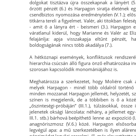
dolgokat tisztázva újra összekapnak a lányért (5
őrzött pénzét (6.) és Harpagon siratja életének eg
csendbiztos nyomozása eredménytelen (V.1.); elősz
titkárra tereli a figyelmet. Valér, aki titokban feleség
- amit ő a lányra ért - beismeri (3.). Harpagon e
váratlanul kiderül, hogy Marianne és Valér az El
felajánlja: apja visszakapja eltűnt pénzét, 
boldogságának nincs több akadálya (7.).
A hétköznapi események, konfliktusok rendszeréb
hierarchia csúcsán álló figura önző elhatározása i
szorosan kapcsolódik monomániájához is.
Meghatározza a szerkezetet, hogy Moliére csak azo
melyek Harpagon - minél több oldalról történő - 
minden mozzanat Harpagon jellemét, helyzetét, szá
színen is megjelenik, de a többiben is ő a közép
„őszinteségi-próbáján” (III.1.), túlzásokkal, össze
jelenetek oksági láncolata: néhány, a jellemet egy
III.1. stb.) bárhová beépíthető lenne az expozíció (I.1.
anagnóriszmosz (V.6.) közé. Harpagon elsősor
legvégül apa: a mű szerkezetében is ilyen alár