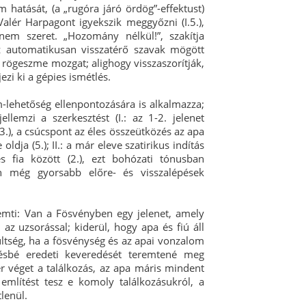
hatását, (a „rugóra járó ördög”-effektust)
alér Harpagont igyekszik meggyőzni (I.5.),
em szeret. „Hozomány nélkül!”, szakítja
z automatikusan visszatérő szavak mögött
y rögeszme mozgat; alighogy visszaszorítják,
zi ki a gépies ismétlés.
-lehetőség ellenpontozására is alkalmazza;
llemzi a szerkesztést (I.: az 1-2. jelenet
3.), a csúcspont az éles összeütközés az apa
ldja (5.); II.: a már eleve szatirikus indítás
és fia között (2.), ezt bohózati tónusban
an még gyorsabb előre- és visszalépések
mti: Van a Fösvényben egy jelenet, amely
z uzsorással; kiderül, hogy apa és fiú áll
tség, ha a fösvénység és az apai vonzalom
ésbé eredeti keveredését teremtené meg
ér véget a találkozás, az apa máris mindent
 említést tesz e komoly találkozásukról, a
tlenül.