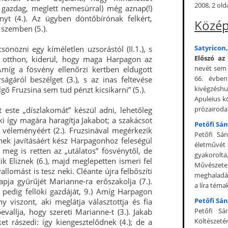
2008, 2 old
y gazdag, meglett nemesúrral) még aznap(!)
nyt (4.). Az ügyben döntőbírónak felkért,
Közép
 szemben (5.).
Satyricon,
sönözni egy kíméletlen uzsorástól (II.1.), s
Előszó az
ak otthon, kiderül, hogy maga Harpagon az
nevét sem (
 Amíg a fösvény ellenőrzi kertben eldugott
66. évben
ágáról beszélget (3.), s az inas feltevése
kivégzésh
gő Fruzsina sem tud pénzt kicsikarni” (5.).
Apuleius k
prózairoda
 este „díszlakomát” készül adni, lehetőleg
aki így magára haragítja Jakabot; a szakácsot
Petőfi Sán
véleményéért (2.). Fruzsinával megérkezik
Petőfi Sá
nek javításáért kész Harpagonhoz feleségül
életművét 
 meg is retten az „utálatos” fösvénytől, de
gyakorolt
k Eliznek (6.), majd meglepetten ismeri fel
Művészet
llomást is tesz neki. Cléante újra felbőszíti
meghaladásá
pja gyűrűjét Marianne-ra erőszakolja (7.).
a líra téma
n pedig fellöki gazdáját, 9.) Amíg Harpagon
Petőfi Sán
ény viszont, aki meglátja választottja és fia
Petőfi Sá
 bevallja, hogy szereti Marianne-t (3.). Jakab
Költészet
et rászedi: így kiengesztelődnek (4.); de a