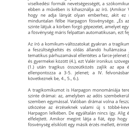
viselkedési formák nevetségességét, a szókomikum 
ebben a művében is kihasználja az író. (Amikor V
hogy ne adja lányát olyan emberhez, akit ez n
minduntalan félbe Harpagon fösvénysége. „És a
szinte látjuk a körben forgó gépezetet, amelyet eg
a fösvénység máris felpattan automatikusan, ezt feje
Az író a komikum-változatokat gyakran a tragikum
a feszültségkeltés és oldás állandó hullámzása je
tematikus párhuzamával ellentétes a farce-jelenet (
és gyermekei között (4.), ezt Valér ironikus szövege o
(1.) után tragikus összeütközés zajlik az apa 
ellenpontozza a 3-5. jelenet; a IV. felvonásb
következnek be, 4., 5., 6.).
A tragikomikumot is Harpagon monomániája tere
szinte drámai: az, amelyben az adós szembekerül a
szemben egymással. Valóban drámai volna a feszül
ütközése az érzéseknek valami új s többé-kev
Harpagon lelkében. De egyáltalán nincs így. Alig 
elfelejtett. Amikor megint látja a fiát, épp hogy
fösvénység elsiklott egy másik érzés mellett, érinte