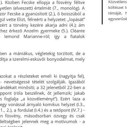
Közvetlens
.). Közben Fecske ellopja a fösvény féltve
költészet 
yetlen (elveszett) értelmét (7., monológ). A
témáját, 
ör Fecske a gyanúsított (2.), ő bosszúból a
egyszerűsé
ül vette Elizt, félreérti a helyzetet: „lopását”
zért a törvény kezére akarja adni (4.); ám
izhez érkező Anzelm gyermeke (5.). Cléante
ha lemond Marianne-ról; így a fiatalok
en a mániákus, végletekig torzított, de a
ndítja a szerelmi-esküvői bonyodalmat, mely
kat a részleteket emeli ki (nagyítja fel),
nevetségessé tételét szolgálják. Igazából
ndékait minősíti; a 32 jelenetből 22-ben a
pont (róla beszélnek, őt jellemzik; Jakab
 is foglalja „a közvéleményt”). Ezért laza a
-egy vonással árnyaló komikus helyzet (I.3.,
, 2.), a fordulat (I.4.) és a tetőpont (IV.7.) -
ban fösvény, másodsorban özvegy és csak
endeltségben jelennek meg a motívumok - a