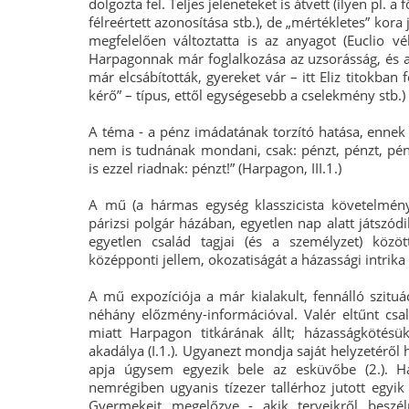
dolgozta fel. Teljes jeleneteket is átvett (ilyen pl.
félreértett azonosítása stb.), de „mértékletes” kora 
megfelelően változtatta is az anyagot (Euclio vél
Harpagonnak már foglalkozása az uzsorásság, és adó
már elcsábították, gyereket vár – itt Eliz titokba
kérő” – típus, ettől egységesebb a cselekmény stb.)
A téma - a pénz imádatának torzító hatása, ennek 
nem is tudnának mondani, csak: pénzt, pénzt, pénz
is ezzel riadnak: pénzt!” (Harpagon, III.1.)
A mű (a hármas egység klasszicista követelmén
párizsi polgár házában, egyetlen nap alatt játszódi
egyetlen család tagjai (és a személyzet) köz
középponti jellem, okozatiságát a házassági intrika 
A mű expozíciója a már kialakult, fennálló szituá
néhány előzmény-információval. Valér eltűnt csal
miatt Harpagon titkárának állt; házasságkötés
akadálya (I.1.). Ugyanezt mondja saját helyzetéről 
apja úgysem egyezik bele az esküvőbe (2.). Har
nemrégiben ugyanis tízezer tallérhoz jutott egyik 
Gyermekeit megelőzve - akik terveikről beszél