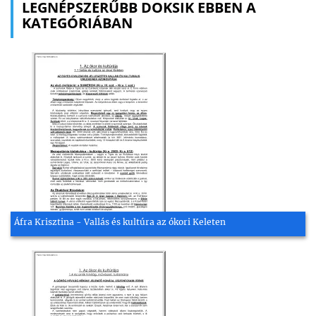
LEGNÉPSZERŰBB DOKSIK EBBEN A
KATEGÓRIÁBAN
Áfra Krisztina - Vallás és kultúra az ókori Keleten