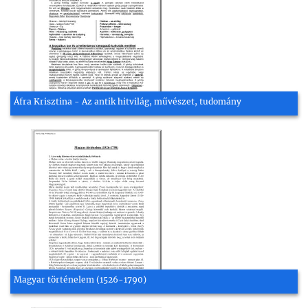
Áfra Krisztina - Az antik hitvilág, művészet, tudomány
Magyar történelem (1526-1790)