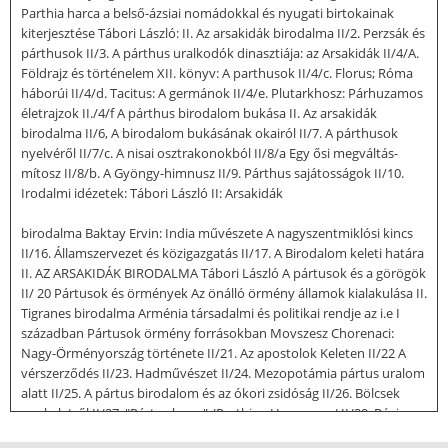
Parthia harca a belső-ázsiai nomádokkal és nyugati birtokainak
kiterjesztése Tábori László: II. Az arsakidák birodalma II/2. Perzsák és
párthusok II/3. A párthus uralkodók dinasztiája: az Arsakidák II/4/A.
Földrajz és történelem XII. könyv: A parthusok II/4/c. Florus; Róma
háborúi II/4/d. Tacitus: A germánok II/4/e. Plutarkhosz: Párhuzamos
életrajzok II./4/f A párthus birodalom bukása II. Az arsakidák
birodalma II/6, A birodalom bukásának okairól II/7. A párthusok
nyelvéről II/7/c. A nisai osztrakonokból II/8/a Egy ősi megváltás-
mítosz II/8/b. A Gyöngy-himnusz II/9. Párthus sajátosságok II/10.
Irodalmi idézetek: Tábori László II: Arsakidák
birodalma Baktay Ervin: India művészete A nagyszentmiklósi kincs
II/16. Államszervezet és közigazgatás II/17. A Birodalom keleti határa
II. AZ ARSAKIDÁK BIRODALMA Tábori László A pártusok és a görögök
II/ 20 Pártusok és örmények Az önálló örmény államok kialakulása II.
Tigranes birodalma Arménia társadalmi és politikai rendje az i.e I
században Pártusok örmény forrásokban Movszesz Chorenaci:
Nagy-Örményország története II/21. Az apostolok Keleten II/22 A
vérszerződés II/23. Hadművészet II/24. Mezopotámia pártus uralom
alatt II/25. A pártus birodalom és az ókori zsidóság II/26. Bölcsek
napkeletről II/27. "Pártus lovas" /Parthian Horseman/ II/29. Régi
magyar szerzők a pártusokról VIII. A szövetségkötés formája, s nép