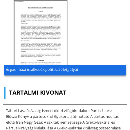
Árpád-házi uralkodók politikai életpályái
TARTALMI KIVONAT
Tábori László: Az alig ismert ókori világbirodalom Pártia 1. rész
Előszó Könyv a pártusokról Gyakorlati útmutató A pártus hódítás
előtti Irán Nagy Géza: A szkíták nemzetisége A Greko-Baktriai és
Pártus királyság kialakulása A Greko-Baktriai királyság összeomlása