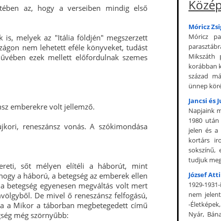
Közép
etében az, hogy a verseiben mindig első
Móricz Zs
Móricz pa
 is, melyek az "Itália földjén" megszerzett
parasztáb
ágon nem lehetett eféle könyveket, tudást
Mikszáth 
művében ezek mellett előfordulnak szemes
korábban k
század má
ünnep köré 
Jancsi és J
nsz emberekre volt jellemző.
Napjaink m
1980 után 
jkori, reneszánsz vonás. A szókimondása
jelen és a
kortárs i
sokszínű, 
tudjuk megm
ti, sőt mélyen elítéli a háborút, mint
József Att
hogy a háború, a betegség az emberek ellen
1929-1931-i
a betegség egyenesen megváltás volt mert
nem jelent
omvölgyből. De mivel ő reneszánsz felfogású,
-Életképek
rja a Mikor a táborban megbetegedett című
Nyár, Bána
egség még szörnyűbb: