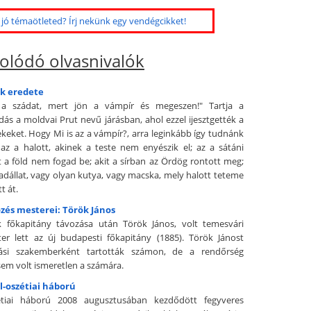
jó témaötleted? Írj nekünk egy vendégcikket!
olódó olvasnivalók
k eredete
a szádat, mert jön a vámpír és megeszen!" Tartja a
ás a moldvai Prut nevű járásban, ahol ezzel ijesztgették a
ekeket. Hogy Mi is az a vámpír?, arra leginkább így tudnánk
: az a halott, akinek a teste nem enyészik el; az a sátáni
t a föld nem fogad be; akit a sírban az Ördög rontott meg;
vadállat, vagy olyan kutya, vagy macska, mely halott teteme
t át.
zés mesterei: Török János
k főkapitány távozása után Török János, volt temesvári
er lett az új budapesti főkapitány (1885). Török Jánost
tási szakemberként tartották számon, de a rendőrség
sem volt ismeretlen a számára.
él-oszétiai háború
étiai háború 2008 augusztusában kezdődött fegyveres