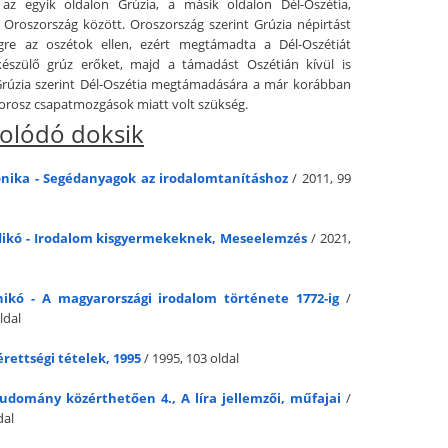
 az egyik oldalon Grúzia, a másik oldalon Dél-Oszétia,
 Oroszország között. Oroszország szerint Grúzia népirtást
égre az oszétok ellen, ezért megtámadta a Dél-Oszétiát
 készülő grúz erőket, majd a támadást Oszétián kívül is
 Grúzia szerint Dél-Oszétia megtámadására a már korábban
orosz csapatmozgások miatt volt szükség.
olódó doksik
onika - Segédanyagok az irodalomtanításhoz
/ 2011, 99
dikó - Irodalom kisgyermekeknek, Meseelemzés
/ 2021,
ikó - A magyarországi irodalom története 1772-ig
/
ldal
rettségi tételek, 1995
/ 1995, 103 oldal
udomány közérthetően 4., A líra jellemzői, műfajai
/
dal