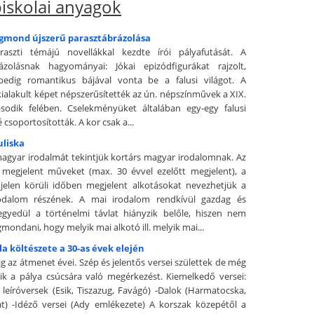
iskolai anyagok
igmond újszerű parasztábrázolása
raszti témájú novellákkal kezdte írói pályafutását. A
rázolásnak hagyományai: Jókai epizódfigurákat rajzolt,
pedig romantikus bájával vonta be a falusi világot. A
ialakult képet népszerűsítették az ún. népszínművek a XIX.
sodik felében. Cselekményüket általában egy-egy falusi
csoportosították. A kor csak a...
uliska
agyar irodalmát tekintjük kortárs magyar irodalomnak. Az
megjelent műveket (max. 30 évvel ezelőtt megjelent), a
 jelen körüli időben megjelent alkotásokat nevezhetjük a
rodalom részének. A mai irodalom rendkívül gazdag és
egyedül a történelmi távlat hiányzik belőle, hiszen nem
ondani, hogy melyik mai alkotó ill. melyik mai...
ila költészete a 30-as évek elején
g az átmenet évei. Szép és jelentős versei születtek de még
ik a pálya csúcsára való megérkezést. Kiemelkedő versei:
, leíróversek (Esik, Tiszazug, Favágó) -Dalok (Harmatocska,
t) -Idéző versei (Ady emlékezete) A korszak közepétől a