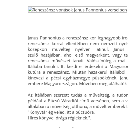
Janus Pannonius a reneszánsz kor legnagyobb irod
reneszánsz korral ellentétben nem nemzeti nye
középkori műveltég nyelvén latinul. Janus 
szülő¬hazájában, ahol első magyarként, vagy talá
reneszánsz művészet tanait. Valószínüleg a mai S
Itáliába tanulni, Itt kezdi el érdekelni a Mag
kutúra a reneszánsz. Miután hazakerül Itáliából
kinevezi a pécsi egyházmegye püspökének. Ja
embere Magyarországon. Műveben megtalálhatók a
Az Itáliában szerzett tudás a műveltség, a tud
például a Búcsú Váradtól című versében, sem a v
általában a műveltség otthona, a művelt emberek ta
"Könyvtár ég veled, itt a búcsuóra,
Híres könyvei drága régieknek.".