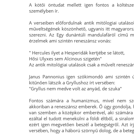
A kötői öntudat mellett igen fontos a költész
személyben ír.
A verseiben előfordulnak antik mitólogiai utalások
műveltségének köszönhető, ugyanis itt magyarorsz
szerezni. Az Egy dunántúli mandulafáról című 
érzelmek ami szintén reneszánsz vonás:
" Hercules ilyet a Hesperidák kertjébe se látott,
Hősi Ulyxes sem Alcinous szigetén"
Az antik mitológiai utalások csak a művelt reneszá
Janus Pannonius igen szókimondó ami szintén ú
kitűnően látszik a Gryllushoz írt versében:
"Gryllus nem medve volt az anyád, de szuka"
Fontos számára a humanizmus, mivel nem szere
akkoriban a reneszánsz emberek. Ő úgy gondolja, 
van szemben a középkor emberével, aki számára 
ezáltal el tudott menekülni a földi éltből, a siral
ezért igen megvetően beszél a betegségről. Azt í
versében, hogy a háború szörnyű dolog, de a bet