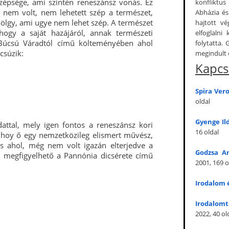
zépsége, ami szintén reneszánsz vonás. Ez
konfliktus
 nem volt, nem lehetett szép a természet,
Abházia és
omvölgy, ami ugye nem lehet szép. A természet
hajtott v
hogy a saját hazájáról, annak természeti
elfoglalni
A Búcsú Váradtól című költeményében ahol
folytatta.
csúzik:
megindult 
Kapcs
Spira Ver
oldal
Gyenge Il
attal, mely igen fontos a reneszánsz kori
16 oldal
 hoy ő egy nemzetközileg elismert művész,
s ahol, még nem volt igazán elterjedve a
Godzsa An
n megfigyelhető a Pannónia dicsérete című
2001, 169 o
Irodalom é
Irodalomt
2022, 40 ol