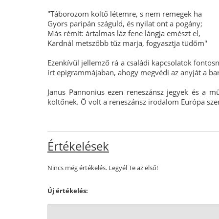
"Táborozom költő létemre, s nem remegek ha
Gyors paripán száguld, és nyilat ont a pogány;
Más rémít: ártalmas láz fene lángja emészt el,
Kardnál metszőbb tűz marja, fogyasztja tüdőm"
Ezenkívűl jellemző rá a családi kapcsolatok fontosn
írt epigrammájaban, ahogy megvédi az anyját a ba
Janus Pannonius ezen reneszánsz jegyek és a mű
költőnek. Ő volt a reneszánsz irodalom Európa szer
Értékelések
Nincs még értékelés. Legyél Te az első!
Új értékelés: