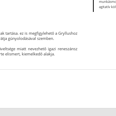
munkásmoz
agitatív kö
ak tartása. ez is megfigylehető a Gryllushoz
rátja gúnyolodásával szemben.
veltsége miatt nevezhető igazi reneszánsz
te elismert, kiemelkedő alakja.