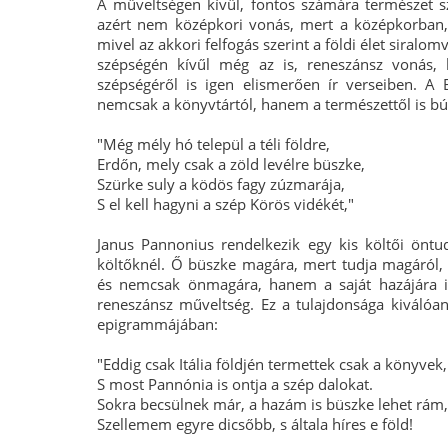
A műveltségen kívül, fontos számára természet s
azért nem középkori vonás, mert a középkorban,
mivel az akkori felfogás szerint a földi élet siral
szépségén kívűl még az is, reneszánsz vonás, 
szépségéről is igen elismerően ír verseiben. 
nemcsak a könyvtártól, hanem a természettől is bú
"Még mély hó települ a téli földre,
Erdőn, mely csak a zöld levélre büszke,
Szürke suly a ködös fagy zúzmarája,
S el kell hagyni a szép Körös vidékét,"
Janus Pannonius rendelkezik egy kis költői öntud
költőknél. Ő büszke magára, mert tudja magáról,
és nemcsak önmagára, hanem a saját hazájára i
reneszánsz műveltség. Ez a tulajdonsága kiválóa
epigrammájában:
"Eddig csak Itália földjén termettek csak a könyvek,
S most Pannónia is ontja a szép dalokat.
Sokra becsülnek már, a hazám is büszke lehet rám,
Szellemem egyre dicsőbb, s általa híres e föld!