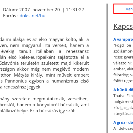
Van 
Dátum: 2007. november 20. | 11:31:27.
Forrás :
doksi.net/hu
Kapcs
almi alakja és az első magyar költő, aki a
A vámpíro
lven, nem magyarul írta verseit, hanem a
"Fogd be 
évekig tanult Itáliában a reneszánsz
szólásmond
n első kelet-európaiként sajátította el a
rossz gyer
zlavónia területén született majd kikerült
válaszolni
yarországon akkor még nem meglévő modern
ember, aki
 itthon Mátyás király, mint művelt embert
félördög; 
nus Pannonius egyben a humanizmus első
fölött ugrot
 reneszánsz jegyek.
A bűnüldö
Thaisz Ele
omány szeretete megmutatkozik, verseiben,
polgármest
árostól, hanem a könyvtáról búcsúzik, ami
közigazga
lálkozóhelye. Ez a búcsúzás így szól:
irányítása 
A grúz - d
A dél-osz