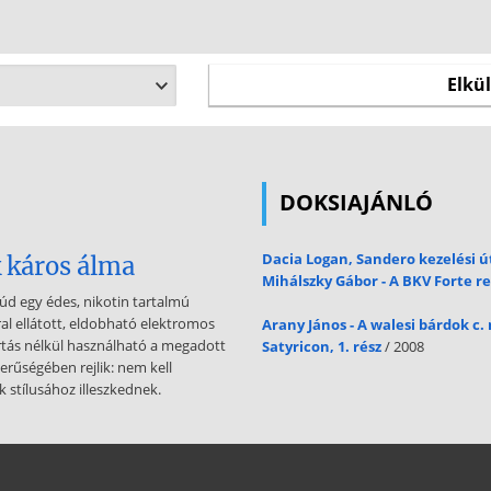
DOKSIAJÁNLÓ
Dacia Logan, Sandero kezelési 
k káros álma
Mihálszky Gábor - A BKV Forte 
úd egy édes, nikotin tartalmú
ral ellátott, eldobható elektromos
Arany János - A walesi bárdok 
rtás nélkül használható a megadott
Satyricon, 1. rész
/ 2008
rűségében rejlik: nem kell
k stílusához illeszkednek.