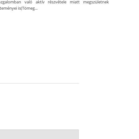
galomban való aktív részvétele miatt megszületnek
lteményei is(Tömeg...