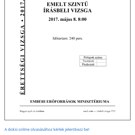
A doksi online olvasásához kérlek jelentkezz be!