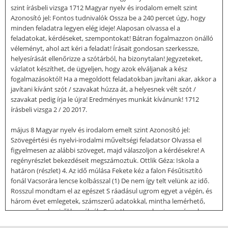
szint írásbeli vizsga 1712 Magyar nyelv és irodalom emelt szint
Azonosító jel: Fontos tudnivalók Ossza be a 240 percet úgy, hogy
minden feladatra legyen elég ideje! Alaposan olvassa el a
feladatokat, kérdéseket, szempontokat! Bátran fogalmazzon önálló
véleményt, ahol azt kéri a feladat! Írásait gondosan szerkessze,
helyesírását ellenőrizze a szótárból, ha bizonytalan! Jegyzeteket,
vázlatot készíthet, de ügyeljen, hogy azok elváljanak a kész
fogalmazásoktól! Ha a megoldott feladatokban javítani akar, akkor a
javítani kívánt szót / szavakat húzza át, a helyesnek vélt szót /
szavakat pedig írja le újra! Eredményes munkát kívánunk! 1712
írásbeli vizsga 2 / 20 2017.
május 8 Magyar nyelv és irodalom emelt szint Azonosító jel:
Szövegértési és nyelvi-irodalmi műveltségi feladatsor Olvassa el
figyelmesen az alábbi szöveget, majd válaszoljon a kérdésekre! A
regényrészlet bekezdéseit megszámoztuk. Ottlik Géza: Iskola a
határon (részlet) 4. Az idő múlása Fekete kéz a falon Fésűtisztító
fonál Vacsorára lencse kolbásszal (1) De nem így telt velünk az idő.
Rosszul mondtam el az egészet S ráadásul ugrom egyet a végén, és
három évet emlegetek, számszerű adatokkal, mintha lemérhető,
egynemű valamiről beszélnék. S mintha ez a valami események
összefüggő egymásutánja lenne (2) A három év például egyáltalán