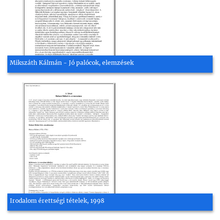
Mikszáth Kálmán - Jó palócok, elemzések
Irodalom érettségi tételek, 1998