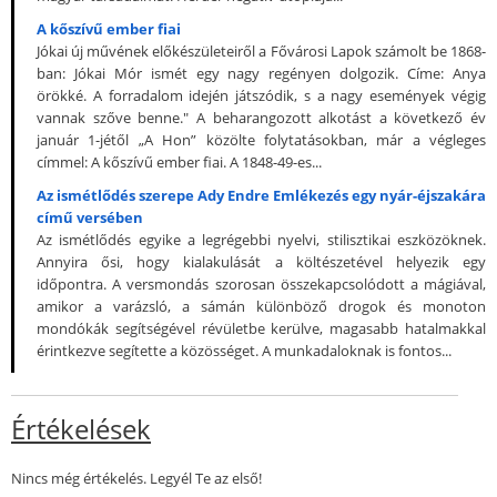
A kőszívű ember fiai
Jókai új művének előkészületeiről a Fővárosi Lapok számolt be 1868-
ban: Jókai Mór ismét egy nagy regényen dolgozik. Címe: Anya
örökké. A forradalom idején játszódik, s a nagy események végig
vannak szőve benne." A beharangozott alkotást a következő év
január 1-jétől „A Hon” közölte folytatásokban, már a végleges
címmel: A kőszívű ember fiai. A 1848-49-es...
Az ismétlődés szerepe Ady Endre Emlékezés egy nyár-éjszakára
című versében
Az ismétlődés egyike a legrégebbi nyelvi, stilisztikai eszközöknek.
Annyira ősi, hogy kialakulását a költészetével helyezik egy
időpontra. A versmondás szorosan összekapcsolódott a mágiával,
amikor a varázsló, a sámán különböző drogok és monoton
mondókák segítségével révületbe kerülve, magasabb hatalmakkal
érintkezve segítette a közösséget. A munkadaloknak is fontos...
Értékelések
Nincs még értékelés. Legyél Te az első!