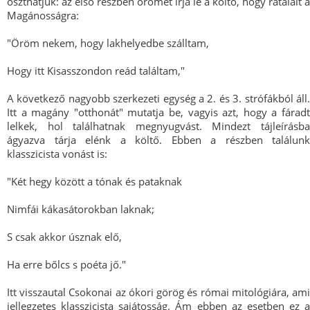
oszthatjuk: az első részben örömét írja le a költő, hogy rátalált a
Magánosságra:
"Öröm nekem, hogy lakhelyedbe szálltam,
Hogy itt Kisasszondon reád találtam,"
A következő nagyobb szerkezeti egység a 2. és 3. strófákból áll.
Itt a magány "otthonát" mutatja be, vagyis azt, hogy a fáradt
lelkek, hol találhatnak megnyugvást. Mindezt tájleírásba
ágyazva tárja elénk a költő. Ebben a részben találunk
klasszicista vonást is:
"Két hegy között a tónak és pataknak
Nimfái kákasátorokban laknak;
S csak akkor úsznak elő,
Ha erre bőlcs s poéta jő."
Itt visszautal Csokonai az ókori görög és római mitológiára, ami
jellegzetes klasszicista sajátosság. Ám ebben az esetben ez a