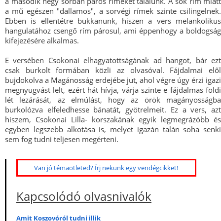
a második négy sorban páros rímeket találunk. A sok rím miatt
a mű egészen "dallamos", a sorvégi rímek szinte csilingelnek.
Ebben is ellentétre bukkanunk, hiszen a vers melankolikus
hangulatához csengő rím párosul, ami éppenhogy a boldogság
kifejezésére alkalmas.
E versében Csokonai elhagyatottságának ad hangot, bár ezt
csak burkolt formában közli az olvasóval. Fájdalmai elől
bujdokolva a Magánosság erdejébe jut, ahol végre úgy érzi igazi
megnyugvást lelt, ezért hát hívja, várja szinte e fájdalmas földi
lét lezárását, az elmúlást, hogy az örök magányosságba
burkolózva elfeledhesse bánatát, gyötrelmeit. Ez a vers, azt
hiszem, Csokonai Lilla- korszakának egyik legmegrázóbb és
egyben legszebb alkotása is, melyet igazán talán soha senki
sem fog tudni teljesen megérteni.
Van jó témaötleted? Írj nekünk egy vendégcikket!
Kapcsolódó olvasnivalók
Amit Koszovóról tudni illik