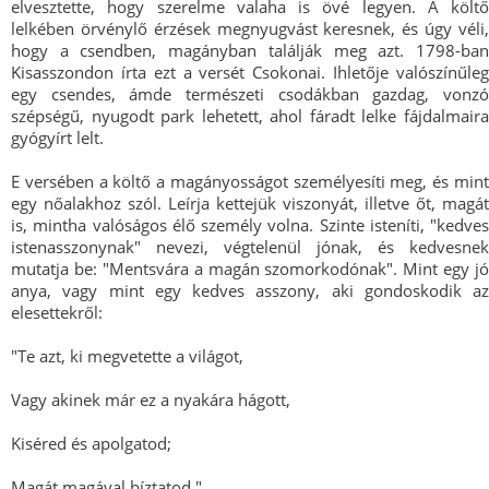
elvesztette, hogy szerelme valaha is övé legyen. A költő
lelkében örvénylő érzések megnyugvást keresnek, és úgy véli,
hogy a csendben, magányban találják meg azt. 1798-ban
Kisasszondon írta ezt a versét Csokonai. Ihletője valószínűleg
egy csendes, ámde természeti csodákban gazdag, vonzó
szépségű, nyugodt park lehetett, ahol fáradt lelke fájdalmaira
gyógyírt lelt.
E versében a költő a magányosságot személyesíti meg, és mint
egy nőalakhoz szól. Leírja kettejük viszonyát, illetve őt, magát
is, mintha valóságos élő személy volna. Szinte isteníti, "kedves
istenasszonynak" nevezi, végtelenül jónak, és kedvesnek
mutatja be: "Mentsvára a magán szomorkodónak". Mint egy jó
anya, vagy mint egy kedves asszony, aki gondoskodik az
elesettekről:
"Te azt, ki megvetette a világot,
Vagy akinek már ez a nyakára hágott,
Kiséred és apolgatod;
Magát magával bíztatod."