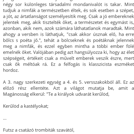
négy sor különleges társadalmi mondanivalót is takar. Mint
tudjuk a nimfák a természetben éltek, és sok esetben a szépet,
a jót, az ártatlanságot személyesítik meg. Csak a jó embereknek
jelentek meg, akik tisztelték őket, a természetet és egymást is,
azonban, akik nem, azok számára láthatatlanok maradtak. Mint
ahogy a versben is láthatjuk, "csak akkor úsznak elő, ha erre
bőlcs s poéta jő.", tehát a bölcseknek és poétáknak jelennek
meg a nimfák, és ezzel egyben mintha a többi ember fölé
emelnék őket. Valójában pedig azt hangsúlyozza ki, hogy az élet
szépségeit, értékeit csak a művelt emberek veszik észre, mert
csak ők méltóak rá. Ez a felfogás is klasszicista eszméket
hordoz.
A 3. nagy szerkezeti egység a 4. és 5. versszakokból áll. Ez az
előző rész ellentéte. Azt a világot mutatja be, amit a
Magánosság elkerül: "Te a királyok udvarát kerűlöd,
Kerűlöd a kastélyokat;
...
Futsz a csatázó trombiták szavától,