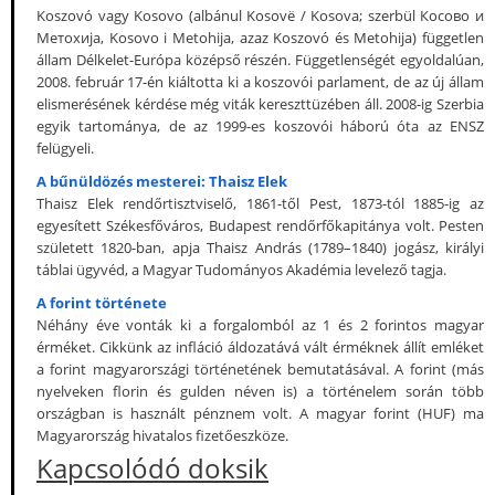
Koszovó vagy Kosovo (albánul Kosovë / Kosova; szerbül Косово и
Метохија, Kosovo i Metohija, azaz Koszovó és Metohija) független
állam Délkelet-Európa középső részén. Függetlenségét egyoldalúan,
2008. február 17-én kiáltotta ki a koszovói parlament, de az új állam
elismerésének kérdése még viták kereszttüzében áll. 2008-ig Szerbia
egyik tartománya, de az 1999-es koszovói háború óta az ENSZ
felügyeli.
A bűnüldözés mesterei: Thaisz Elek
Thaisz Elek rendőrtisztviselő, 1861-től Pest, 1873-tól 1885-ig az
egyesített Székesfőváros, Budapest rendőrfőkapitánya volt. Pesten
született 1820-ban, apja Thaisz András (1789–1840) jogász, királyi
táblai ügyvéd, a Magyar Tudományos Akadémia levelező tagja.
A forint története
Néhány éve vonták ki a forgalomból az 1 és 2 forintos magyar
érméket. Cikkünk az infláció áldozatává vált érméknek állít emléket
a forint magyarországi történetének bemutatásával. A forint (más
nyelveken florin és gulden néven is) a történelem során több
országban is használt pénznem volt. A magyar forint (HUF) ma
Magyarország hivatalos fizetőeszköze.
Kapcsolódó doksik