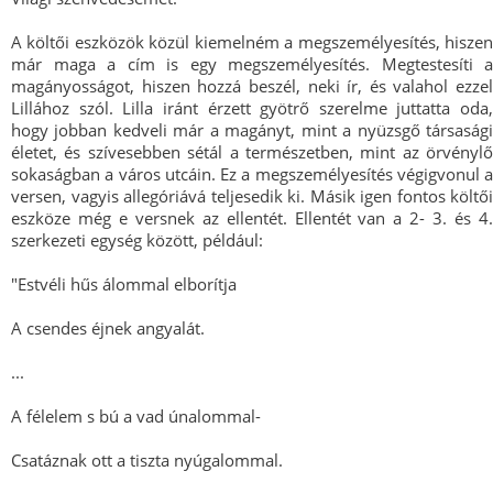
A költői eszközök közül kiemelném a megszemélyesítés, hiszen
már maga a cím is egy megszemélyesítés. Megtestesíti a
magányosságot, hiszen hozzá beszél, neki ír, és valahol ezzel
Lillához szól. Lilla iránt érzett gyötrő szerelme juttatta oda,
hogy jobban kedveli már a magányt, mint a nyüzsgő társasági
életet, és szívesebben sétál a természetben, mint az örvénylő
sokaságban a város utcáin. Ez a megszemélyesítés végigvonul a
versen, vagyis allegóriává teljesedik ki. Másik igen fontos költői
eszköze még e versnek az ellentét. Ellentét van a 2- 3. és 4.
szerkezeti egység között, például:
"Estvéli hűs álommal elborítja
A csendes éjnek angyalát.
...
A félelem s bú a vad únalommal-
Csatáznak ott a tiszta nyúgalommal.