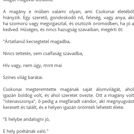
A magány e műben valami olyan, ami Csokonai életéből
hiányzik. Egy szerető, gondoskodó nő, feleség, vagy anya, aki
ha szomorú vagy megvigasztal, és osztozik örömödben, ha jó a
kedved. Hűséges, és nincs hazugság szavaiban, megérti őt:
"Ártatlanúl kecsegtetel magadba,
Nincs tettetés, sem csalfaság szavadba,
Hív vagy, nem úgy, mint mai
Színes világ barátai.
Csokonai megteremtette magának saját álomvilágát, ahol
igazán boldog volt, és ahol szeretet övezte. Ott a magány volt
"istenasszonya", ő pedig a megfáradt vándor, aki megnyugvást
keresett és talált, és e helyen igazán örömteli lehetett élete:
"E helybe andalogni jó,
E hely poétának való."