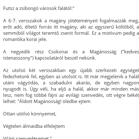
Futsz a zsibongó városok falától:"
A 6-7. versszakok a magány jótéteményeit fogalmazzák meg,
erőt adó, éltető forrás itt magány, aki az egyszerű költőből, a
semmiből világot teremtő zsenit formál. Ez a motívum pedig a
romantika korai jele.
A negyedik rész Csokonai és a Magánosság ("kedves
istenasszony") kapcsolatáról beszél nekünk.
Az utolsó két versszakban egy újabb szerkezeti egységet
fedezhetünk fel, egyben az utolsót is. Itt már megjelenik a halál
utáni vágyódás, a szabadulni akarás, de egyben nagyon
nyugodt is. Úgy véli, ha eljő a halál, akkor már minden más
lesz, nem fog többé fájni az evilági szenvedés, ott végre békét
lelhet: "Áldott Magánosság! öledbe ejtem
Ottan utólsó könnyemet,
Végtelen álmaidba elfelejtem
Világi szenvedésemet."