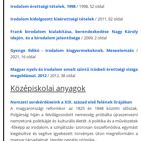
Irodalom érettségi tételek, 1998
/ 1998, 52 oldal
Irodalom kidolgozott kisérettségi tételek
/ 2011, 92 oldal
Frank birodalom kialakítása, berendezkedése Nagy Károly
idején, és a birodalom jelentősége
/ 2009, 2 oldal
Gyenge Ildikó - Irodalom kisgyermekeknek, Meseelemzés
/
2021, 16 oldal
Magyar nyelv és irodalom emelt szintű írásbeli érettségi vizsga
megoldással, 2012
/ 2012, 38 oldal
Középiskolai anyagok
Nemzeti sorskérdéseink a XIX. század első felének lírájában
A magyarországi reformkor az 1825 és 1848 közötti időszak.
Polgárság híján a felvilágosodott nemesség próbálta újraszervezni
nemzetünk politikáját és kulturális életét. A politika és a művészetek
-főképp az irodalom, a színjátszás- szorosan összefonódva, egymást
kiegészítve és segítve igyekezett törvényes úton megreformálni a
magyar társadalmat. Herder negatív utópiája...