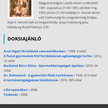
Magyarországon László néven uralkodott
1301. augusztus 27-től 1305. október 9-ig.
1305. június 21-től haláláig III. Vencel néven
volt Csehország és Lengyelország királya.
Apja II. Vencel cseh és lengyel király, anyja Habsburg Juta,
Habsburg Rudolf leánya. [1]II
DOKSIAJÁNLÓ
Acut légúti fertőzések csecsemőkorban
/ 1998, 3 oldal
A fiatal gyermekek RSV fertőzésének egészségügyi terhe
/ 2012,
12 oldal
Barbainé Bérci Klára - Gyermekbetegségek ápolása
/ 2010, 24
oldal
Dr. Kolmanné - A gyakorlati főzés tankönyve
/ 1939, 413 oldal
A természetgyógyászat kézikönyve
/ 2010, 365 oldal
Lilla nyomában
/ 2008
Tüskevár
/ 2008