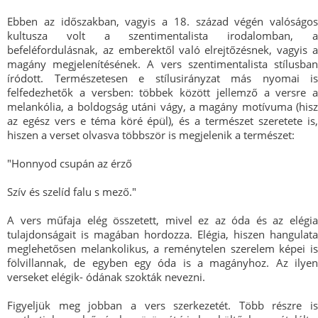
Ebben az időszakban, vagyis a 18. század végén valóságos
kultusza volt a szentimentalista irodalomban, a
befeléfordulásnak, az emberektől való elrejtőzésnek, vagyis a
magány megjelenítésének. A vers szentimentalista stílusban
íródott. Természetesen e stílusirányzat más nyomai is
felfedezhetők a versben: többek között jellemző a versre a
melankólia, a boldogság utáni vágy, a magány motívuma (hisz
az egész vers e téma köré épül), és a természet szeretete is,
hiszen a verset olvasva többször is megjelenik a természet:
"Honnyod csupán az érző
Szív és szelíd falu s mező."
A vers műfaja elég összetett, mivel ez az óda és az elégia
tulajdonságait is magában hordozza. Elégia, hiszen hangulata
meglehetősen melankolikus, a reménytelen szerelem képei is
fölvillannak, de egyben egy óda is a magányhoz. Az ilyen
verseket elégik- ódának szokták nevezni.
Figyeljük meg jobban a vers szerkezetét. Több részre is