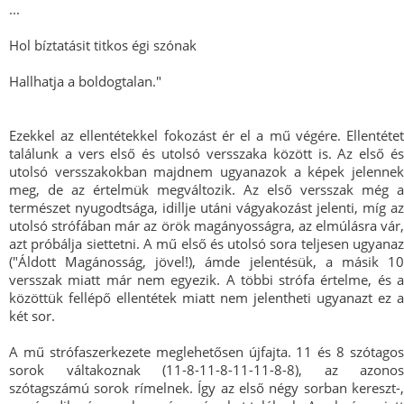
...
Hol bíztatásit titkos égi szónak
Hallhatja a boldogtalan."
Ezekkel az ellentétekkel fokozást ér el a mű végére. Ellentétet
találunk a vers első és utolsó versszaka között is. Az első és
utolsó versszakokban majdnem ugyanazok a képek jelennek
meg, de az értelmük megváltozik. Az első versszak még a
természet nyugodtsága, idillje utáni vágyakozást jelenti, míg az
utolsó strófában már az örök magányosságra, az elmúlásra vár,
azt próbálja siettetni. A mű első és utolsó sora teljesen ugyanaz
("Áldott Magánosság, jövel!), ámde jelentésük, a másik 10
versszak miatt már nem egyezik. A többi strófa értelme, és a
közöttük fellépő ellentétek miatt nem jelentheti ugyanazt ez a
két sor.
A mű strófaszerkezete meglehetősen újfajta. 11 és 8 szótagos
sorok váltakoznak (11-8-11-8-11-11-8-8), az azonos
szótagszámú sorok rímelnek. Így az első négy sorban kereszt-,